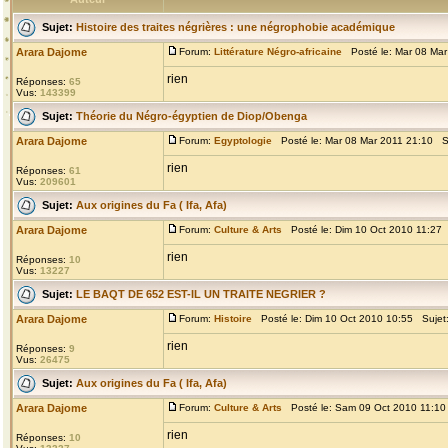
Sujet:
Histoire des traites négrières : une négrophobie académique
Arara Dajome
Forum:
Littérature Négro-africaine
Posté le: Mar 08 Mar
rien
Réponses:
65
Vus:
143399
Sujet:
Théorie du Négro-égyptien de Diop/Obenga
Arara Dajome
Forum:
Egyptologie
Posté le: Mar 08 Mar 2011 21:10 S
rien
Réponses:
61
Vus:
209601
Sujet:
Aux origines du Fa ( Ifa, Afa)
Arara Dajome
Forum:
Culture & Arts
Posté le: Dim 10 Oct 2010 11:27
rien
Réponses:
10
Vus:
13227
Sujet:
LE BAQT DE 652 EST-IL UN TRAITE NEGRIER ?
Arara Dajome
Forum:
Histoire
Posté le: Dim 10 Oct 2010 10:55 Sujet
rien
Réponses:
9
Vus:
26475
Sujet:
Aux origines du Fa ( Ifa, Afa)
Arara Dajome
Forum:
Culture & Arts
Posté le: Sam 09 Oct 2010 11:10
rien
Réponses:
10