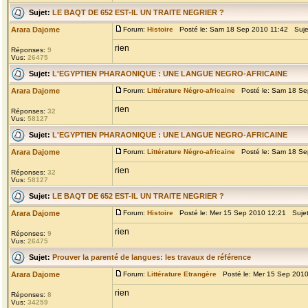
Sujet:
LE BAQT DE 652 EST-IL UN TRAITE NEGRIER ?
Arara Dajome
Forum:
Histoire
Posté le: Sam 18 Sep 2010 11:42 Suje
rien
Réponses:
9
Vus:
26475
Sujet:
L'EGYPTIEN PHARAONIQUE : UNE LANGUE NEGRO-AFRICAINE
Arara Dajome
Forum:
Littérature Négro-africaine
Posté le: Sam 18 Se
rien
Réponses:
32
Vus:
58127
Sujet:
L'EGYPTIEN PHARAONIQUE : UNE LANGUE NEGRO-AFRICAINE
Arara Dajome
Forum:
Littérature Négro-africaine
Posté le: Sam 18 Se
rien
Réponses:
32
Vus:
58127
Sujet:
LE BAQT DE 652 EST-IL UN TRAITE NEGRIER ?
Arara Dajome
Forum:
Histoire
Posté le: Mer 15 Sep 2010 12:21 Suje
rien
Réponses:
9
Vus:
26475
Sujet:
Prouver la parenté de langues: les travaux de référence
Arara Dajome
Forum:
Littérature Etrangère
Posté le: Mer 15 Sep 2010
rien
Réponses:
8
Vus:
34259