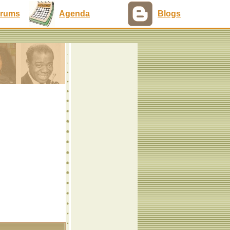
rums
Agenda
Blogs