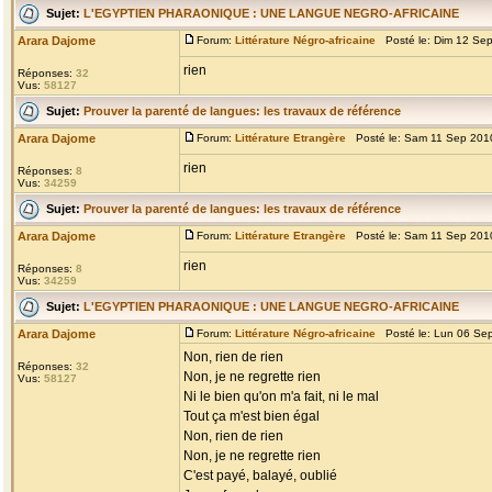
Sujet:
L'EGYPTIEN PHARAONIQUE : UNE LANGUE NEGRO-AFRICAINE
Arara Dajome
Forum:
Littérature Négro-africaine
Posté le: Dim 12 Se
rien
Réponses:
32
Vus:
58127
Sujet:
Prouver la parenté de langues: les travaux de référence
Arara Dajome
Forum:
Littérature Etrangère
Posté le: Sam 11 Sep 201
rien
Réponses:
8
Vus:
34259
Sujet:
Prouver la parenté de langues: les travaux de référence
Arara Dajome
Forum:
Littérature Etrangère
Posté le: Sam 11 Sep 201
rien
Réponses:
8
Vus:
34259
Sujet:
L'EGYPTIEN PHARAONIQUE : UNE LANGUE NEGRO-AFRICAINE
Arara Dajome
Forum:
Littérature Négro-africaine
Posté le: Lun 06 Se
Non, rien de rien
Réponses:
32
Non, je ne regrette rien
Vus:
58127
Ni le bien qu'on m'a fait, ni le mal
Tout ça m'est bien égal
Non, rien de rien
Non, je ne regrette rien
C'est payé, balayé, oublié