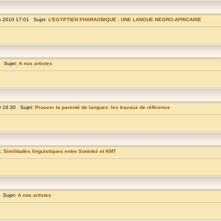
p 2010 17:01 Sujet:
L'EGYPTIEN PHARAONIQUE : UNE LANGUE NEGRO-AFRICAINE
9 Sujet:
A nos artistes
0 16:30 Sujet:
Prouver la parenté de langues: les travaux de référence
t:
Similitudes linguistiques entre Soninké et KMT
 Sujet:
A nos artistes