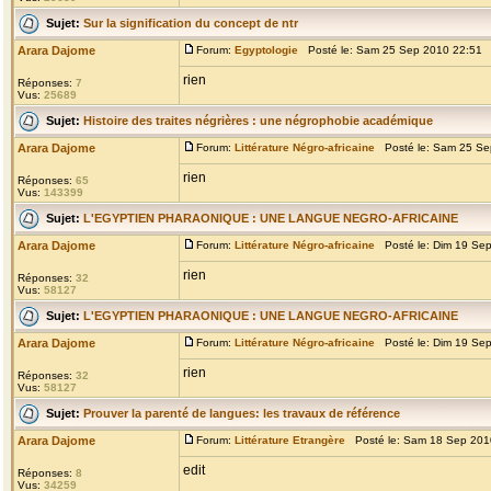
Sujet:
Sur la signification du concept de ntr
Arara Dajome
Forum:
Egyptologie
Posté le: Sam 25 Sep 2010 22:51 
rien
Réponses:
7
Vus:
25689
Sujet:
Histoire des traites négrières : une négrophobie académique
Arara Dajome
Forum:
Littérature Négro-africaine
Posté le: Sam 25 Se
rien
Réponses:
65
Vus:
143399
Sujet:
L'EGYPTIEN PHARAONIQUE : UNE LANGUE NEGRO-AFRICAINE
Arara Dajome
Forum:
Littérature Négro-africaine
Posté le: Dim 19 Se
rien
Réponses:
32
Vus:
58127
Sujet:
L'EGYPTIEN PHARAONIQUE : UNE LANGUE NEGRO-AFRICAINE
Arara Dajome
Forum:
Littérature Négro-africaine
Posté le: Dim 19 Se
rien
Réponses:
32
Vus:
58127
Sujet:
Prouver la parenté de langues: les travaux de référence
Arara Dajome
Forum:
Littérature Etrangère
Posté le: Sam 18 Sep 201
edit
Réponses:
8
Vus:
34259