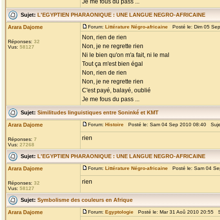
Je me fous du pass ...
Sujet:
L'EGYPTIEN PHARAONIQUE : UNE LANGUE NEGRO-AFRICAINE
Arara Dajome
Forum:
Littérature Négro-africaine
Posté le: Dim 05 Se
Non, rien de rien
Réponses:
32
Non, je ne regrette rien
Vus:
58127
Ni le bien qu'on m'a fait, ni le mal
Tout ça m'est bien égal
Non, rien de rien
Non, je ne regrette rien
C'est payé, balayé, oublié
Je me fous du pass ...
Sujet:
Similitudes linguistiques entre Soninké et KMT
Arara Dajome
Forum:
Histoire
Posté le: Sam 04 Sep 2010 08:40 Suj
rien
Réponses:
7
Vus:
27268
Sujet:
L'EGYPTIEN PHARAONIQUE : UNE LANGUE NEGRO-AFRICAINE
Arara Dajome
Forum:
Littérature Négro-africaine
Posté le: Sam 04 Se
rien
Réponses:
32
Vus:
58127
Sujet:
Symbolisme des couleurs en Afrique
Arara Dajome
Forum:
Egyptologie
Posté le: Mar 31 Aoû 2010 20:55 S