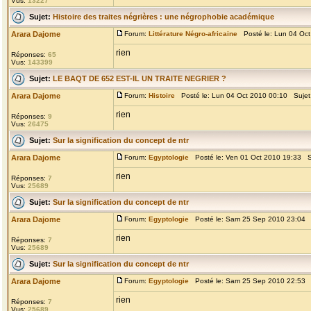
Vus:
13227
Sujet:
Histoire des traites négrières : une négrophobie académique
Arara Dajome
Forum:
Littérature Négro-africaine
Posté le: Lun 04 Oct
rien
Réponses:
65
Vus:
143399
Sujet:
LE BAQT DE 652 EST-IL UN TRAITE NEGRIER ?
Arara Dajome
Forum:
Histoire
Posté le: Lun 04 Oct 2010 00:10 Sujet
rien
Réponses:
9
Vus:
26475
Sujet:
Sur la signification du concept de ntr
Arara Dajome
Forum:
Egyptologie
Posté le: Ven 01 Oct 2010 19:33 S
rien
Réponses:
7
Vus:
25689
Sujet:
Sur la signification du concept de ntr
Arara Dajome
Forum:
Egyptologie
Posté le: Sam 25 Sep 2010 23:04 
rien
Réponses:
7
Vus:
25689
Sujet:
Sur la signification du concept de ntr
Arara Dajome
Forum:
Egyptologie
Posté le: Sam 25 Sep 2010 22:53 
rien
Réponses:
7
Vus:
25689