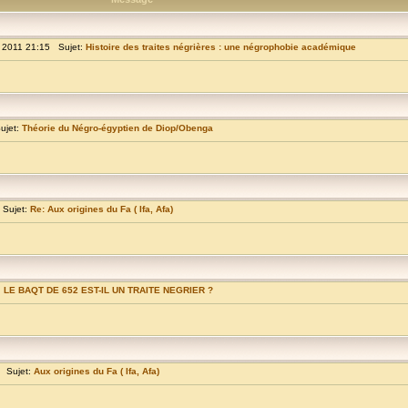
 2011 21:15 Sujet:
Histoire des traites négrières : une négrophobie académique
ujet:
Théorie du Négro-égyptien de Diop/Obenga
 Sujet:
Re: Aux origines du Fa ( Ifa, Afa)
:
LE BAQT DE 652 EST-IL UN TRAITE NEGRIER ?
 Sujet:
Aux origines du Fa ( Ifa, Afa)