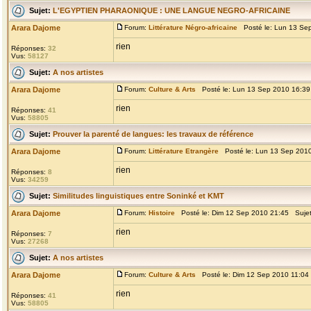
Sujet:
L'EGYPTIEN PHARAONIQUE : UNE LANGUE NEGRO-AFRICAINE
Arara Dajome
Forum:
Littérature Négro-africaine
Posté le: Lun 13 Se
rien
Réponses:
32
Vus:
58127
Sujet:
A nos artistes
Arara Dajome
Forum:
Culture & Arts
Posté le: Lun 13 Sep 2010 16:3
rien
Réponses:
41
Vus:
58805
Sujet:
Prouver la parenté de langues: les travaux de référence
Arara Dajome
Forum:
Littérature Etrangère
Posté le: Lun 13 Sep 201
rien
Réponses:
8
Vus:
34259
Sujet:
Similitudes linguistiques entre Soninké et KMT
Arara Dajome
Forum:
Histoire
Posté le: Dim 12 Sep 2010 21:45 Suje
rien
Réponses:
7
Vus:
27268
Sujet:
A nos artistes
Arara Dajome
Forum:
Culture & Arts
Posté le: Dim 12 Sep 2010 11:04
rien
Réponses:
41
Vus:
58805