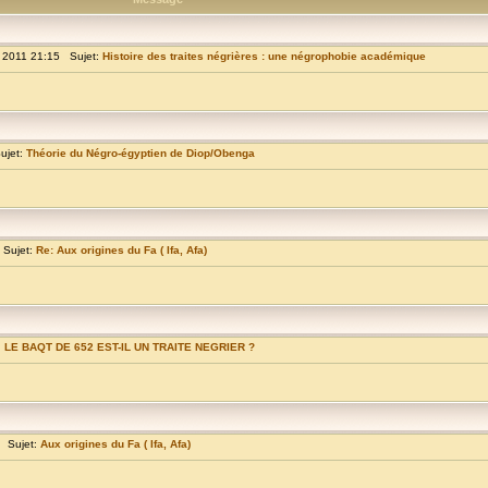
 2011 21:15 Sujet:
Histoire des traites négrières : une négrophobie académique
ujet:
Théorie du Négro-égyptien de Diop/Obenga
 Sujet:
Re: Aux origines du Fa ( Ifa, Afa)
:
LE BAQT DE 652 EST-IL UN TRAITE NEGRIER ?
 Sujet:
Aux origines du Fa ( Ifa, Afa)