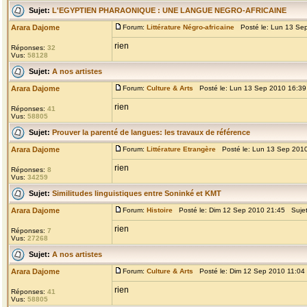
Sujet:
L'EGYPTIEN PHARAONIQUE : UNE LANGUE NEGRO-AFRICAINE
Arara Dajome
Forum:
Littérature Négro-africaine
Posté le: Lun 13 Se
rien
Réponses:
32
Vus:
58128
Sujet:
A nos artistes
Arara Dajome
Forum:
Culture & Arts
Posté le: Lun 13 Sep 2010 16:3
rien
Réponses:
41
Vus:
58805
Sujet:
Prouver la parenté de langues: les travaux de référence
Arara Dajome
Forum:
Littérature Etrangère
Posté le: Lun 13 Sep 201
rien
Réponses:
8
Vus:
34259
Sujet:
Similitudes linguistiques entre Soninké et KMT
Arara Dajome
Forum:
Histoire
Posté le: Dim 12 Sep 2010 21:45 Suje
rien
Réponses:
7
Vus:
27268
Sujet:
A nos artistes
Arara Dajome
Forum:
Culture & Arts
Posté le: Dim 12 Sep 2010 11:04
rien
Réponses:
41
Vus:
58805