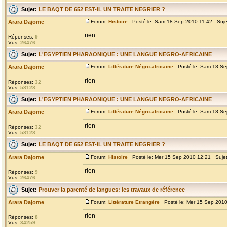
Sujet:
LE BAQT DE 652 EST-IL UN TRAITE NEGRIER ?
Arara Dajome
Forum:
Histoire
Posté le: Sam 18 Sep 2010 11:42 Suje
rien
Réponses:
9
Vus:
26476
Sujet:
L'EGYPTIEN PHARAONIQUE : UNE LANGUE NEGRO-AFRICAINE
Arara Dajome
Forum:
Littérature Négro-africaine
Posté le: Sam 18 Se
rien
Réponses:
32
Vus:
58128
Sujet:
L'EGYPTIEN PHARAONIQUE : UNE LANGUE NEGRO-AFRICAINE
Arara Dajome
Forum:
Littérature Négro-africaine
Posté le: Sam 18 Se
rien
Réponses:
32
Vus:
58128
Sujet:
LE BAQT DE 652 EST-IL UN TRAITE NEGRIER ?
Arara Dajome
Forum:
Histoire
Posté le: Mer 15 Sep 2010 12:21 Suje
rien
Réponses:
9
Vus:
26476
Sujet:
Prouver la parenté de langues: les travaux de référence
Arara Dajome
Forum:
Littérature Etrangère
Posté le: Mer 15 Sep 2010
rien
Réponses:
8
Vus:
34259