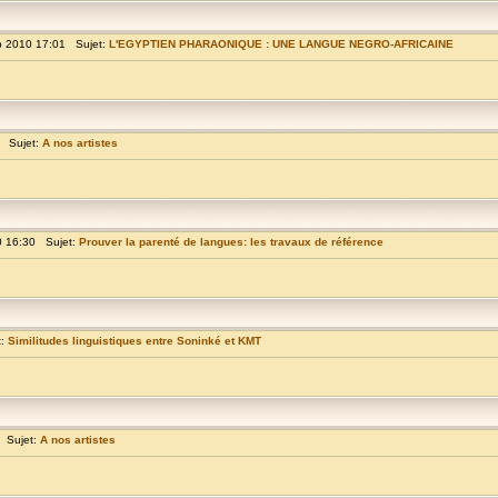
p 2010 17:01 Sujet:
L'EGYPTIEN PHARAONIQUE : UNE LANGUE NEGRO-AFRICAINE
9 Sujet:
A nos artistes
0 16:30 Sujet:
Prouver la parenté de langues: les travaux de référence
t:
Similitudes linguistiques entre Soninké et KMT
 Sujet:
A nos artistes