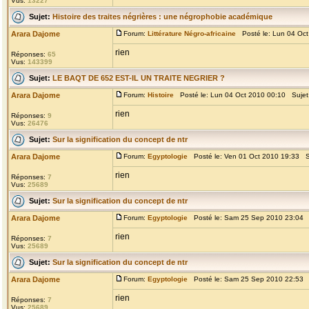
Vus:
13227
Sujet:
Histoire des traites négrières : une négrophobie académique
Arara Dajome
Forum:
Littérature Négro-africaine
Posté le: Lun 04 Oct
rien
Réponses:
65
Vus:
143399
Sujet:
LE BAQT DE 652 EST-IL UN TRAITE NEGRIER ?
Arara Dajome
Forum:
Histoire
Posté le: Lun 04 Oct 2010 00:10 Sujet
rien
Réponses:
9
Vus:
26476
Sujet:
Sur la signification du concept de ntr
Arara Dajome
Forum:
Egyptologie
Posté le: Ven 01 Oct 2010 19:33 S
rien
Réponses:
7
Vus:
25689
Sujet:
Sur la signification du concept de ntr
Arara Dajome
Forum:
Egyptologie
Posté le: Sam 25 Sep 2010 23:04 
rien
Réponses:
7
Vus:
25689
Sujet:
Sur la signification du concept de ntr
Arara Dajome
Forum:
Egyptologie
Posté le: Sam 25 Sep 2010 22:53 
rien
Réponses:
7
Vus:
25689