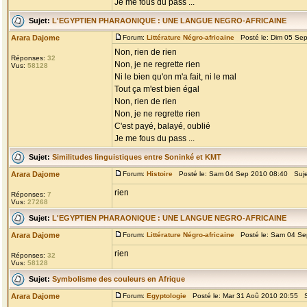
Je me fous du pass ...
Sujet:
L'EGYPTIEN PHARAONIQUE : UNE LANGUE NEGRO-AFRICAINE
Arara Dajome
Forum:
Littérature Négro-africaine
Posté le: Dim 05 Se
Non, rien de rien
Réponses:
32
Non, je ne regrette rien
Vus:
58128
Ni le bien qu'on m'a fait, ni le mal
Tout ça m'est bien égal
Non, rien de rien
Non, je ne regrette rien
C'est payé, balayé, oublié
Je me fous du pass ...
Sujet:
Similitudes linguistiques entre Soninké et KMT
Arara Dajome
Forum:
Histoire
Posté le: Sam 04 Sep 2010 08:40 Suj
rien
Réponses:
7
Vus:
27268
Sujet:
L'EGYPTIEN PHARAONIQUE : UNE LANGUE NEGRO-AFRICAINE
Arara Dajome
Forum:
Littérature Négro-africaine
Posté le: Sam 04 Se
rien
Réponses:
32
Vus:
58128
Sujet:
Symbolisme des couleurs en Afrique
Arara Dajome
Forum:
Egyptologie
Posté le: Mar 31 Aoû 2010 20:55 S