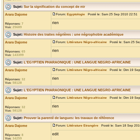
Sujet:
Sur la signification du concept de ntr
Arara Dajome
Forum:
Egyptologie
Posté le: Sam 25 Sep 2010 22:51 
rien
Réponses:
7
Vus:
25689
Sujet:
Histoire des traites négrières : une négrophobie académique
Arara Dajome
Forum:
Littérature Négro-africaine
Posté le: Sam 25 Se
rien
Réponses:
65
Vus:
143399
Sujet:
L'EGYPTIEN PHARAONIQUE : UNE LANGUE NEGRO-AFRICAINE
Arara Dajome
Forum:
Littérature Négro-africaine
Posté le: Dim 19 Se
rien
Réponses:
32
Vus:
58128
Sujet:
L'EGYPTIEN PHARAONIQUE : UNE LANGUE NEGRO-AFRICAINE
Arara Dajome
Forum:
Littérature Négro-africaine
Posté le: Dim 19 Se
rien
Réponses:
32
Vus:
58128
Sujet:
Prouver la parenté de langues: les travaux de référence
Arara Dajome
Forum:
Littérature Etrangère
Posté le: Sam 18 Sep 201
edit
Réponses:
8
Vus:
34259