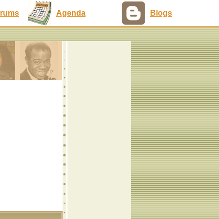
rums
Agenda
Blogs