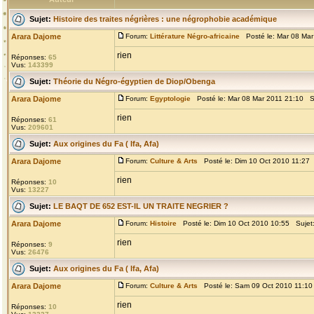
Sujet:
Histoire des traites négrières : une négrophobie académique
Arara Dajome
Forum:
Littérature Négro-africaine
Posté le: Mar 08 Mar
rien
Réponses:
65
Vus:
143399
Sujet:
Théorie du Négro-égyptien de Diop/Obenga
Arara Dajome
Forum:
Egyptologie
Posté le: Mar 08 Mar 2011 21:10 S
rien
Réponses:
61
Vus:
209601
Sujet:
Aux origines du Fa ( Ifa, Afa)
Arara Dajome
Forum:
Culture & Arts
Posté le: Dim 10 Oct 2010 11:27
rien
Réponses:
10
Vus:
13227
Sujet:
LE BAQT DE 652 EST-IL UN TRAITE NEGRIER ?
Arara Dajome
Forum:
Histoire
Posté le: Dim 10 Oct 2010 10:55 Sujet
rien
Réponses:
9
Vus:
26476
Sujet:
Aux origines du Fa ( Ifa, Afa)
Arara Dajome
Forum:
Culture & Arts
Posté le: Sam 09 Oct 2010 11:10
rien
Réponses:
10