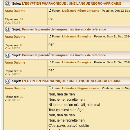
Sujet:
L'EGYPTIEN PHARAONIQUE : UNE LANGUE NEGRO-AFRICAINE
Arara Dajome
Forum:
Littérature Négro-africaine
Posté le: Dim 12 Se
rien
Réponses:
32
Vus:
58128
Sujet:
Prouver la parenté de langues: les travaux de référence
Arara Dajome
Forum:
Littérature Etrangère
Posté le: Sam 11 Sep 201
rien
Réponses:
8
Vus:
34259
Sujet:
Prouver la parenté de langues: les travaux de référence
Arara Dajome
Forum:
Littérature Etrangère
Posté le: Sam 11 Sep 201
rien
Réponses:
8
Vus:
34259
Sujet:
L'EGYPTIEN PHARAONIQUE : UNE LANGUE NEGRO-AFRICAINE
Arara Dajome
Forum:
Littérature Négro-africaine
Posté le: Lun 06 Se
Non, rien de rien
Réponses:
32
Non, je ne regrette rien
Vus:
58128
Ni le bien qu'on m'a fait, ni le mal
Tout ça m'est bien égal
Non, rien de rien
Non, je ne regrette rien
C'est payé, balayé, oublié