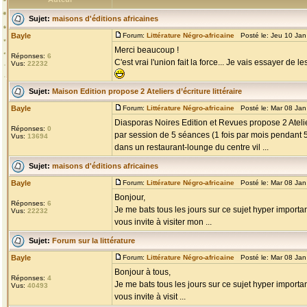
Sujet:
maisons d'éditions africaines
Bayle
Forum:
Littérature Négro-africaine
Posté le: Jeu 10 Jan
Merci beaucoup !
Réponses:
6
C'est vrai l'union fait la force... Je vais essayer de le
Vus:
22232
Sujet:
Maison Edition propose 2 Ateliers d’écriture littéraire
Bayle
Forum:
Littérature Négro-africaine
Posté le: Mar 08 Jan
Diasporas Noires Edition et Revues propose 2 Atelier
Réponses:
0
par session de 5 séances (1 fois par mois pendant 
Vus:
13694
dans un restaurant-lounge du centre vil ...
Sujet:
maisons d'éditions africaines
Bayle
Forum:
Littérature Négro-africaine
Posté le: Mar 08 Jan
Bonjour,
Réponses:
6
Je me bats tous les jours sur ce sujet hyper important
Vus:
22232
vous invite à visiter mon ...
Sujet:
Forum sur la littérature
Bayle
Forum:
Littérature Négro-africaine
Posté le: Mar 08 Jan
Bonjour à tous,
Réponses:
4
Je me bats tous les jours sur ce sujet hyper important
Vus:
40493
vous invite à visit ...