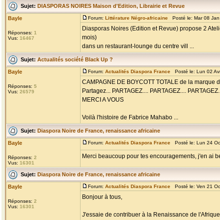
Sujet:
DIASPORAS NOIRES Maison d'Edition, Librairie et Revue
Bayle
Forum:
Littérature Négro-africaine
Posté le: Mar 08 Jan
Diasporas Noires (Edition et Revue) propose 2 Atelie
Réponses:
1
mois)
Vus:
16467
dans un restaurant-lounge du centre vill ...
Sujet:
Actualités société Black Up ?
Bayle
Forum:
Actualités Diaspora France
Posté le: Lun 02 Av
CAMPAGNE DE BOYCOTT TOTALE de la marque de ma
Réponses:
5
Partagez... PARTAGEZ.... PARTAGEZ.... PARTAGEZ..
Vus:
26579
MERCI A VOUS
Voilà l'histoire de Fabrice Mahabo ...
Sujet:
Diaspora Noire de France, renaissance africaine
Bayle
Forum:
Actualités Diaspora France
Posté le: Lun 24 Oc
Merci beaucoup pour tes encouragements, j'en ai be
Réponses:
2
Vus:
16301
Sujet:
Diaspora Noire de France, renaissance africaine
Bayle
Forum:
Actualités Diaspora France
Posté le: Ven 21 Oc
Bonjour à tous,
Réponses:
2
Vus:
16301
J'essaie de contribuer à la Renaissance de l'Afriq