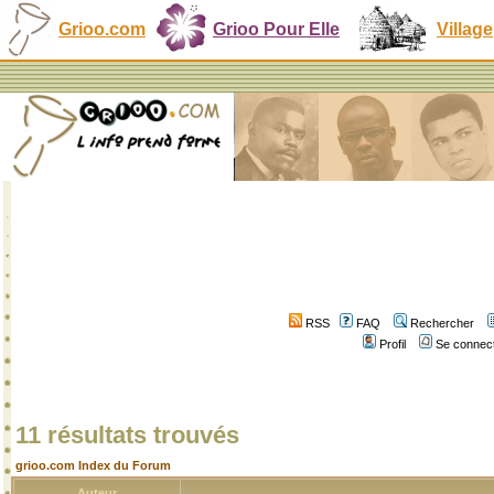
Grioo.com
Grioo Pour Elle
Village
RSS
FAQ
Rechercher
Profil
Se connect
11 résultats trouvés
grioo.com Index du Forum
Auteur