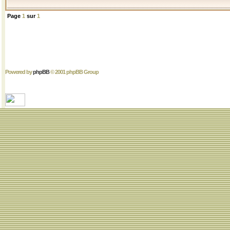
Page
1
sur
1
Powered by
phpBB
© 2001 phpBB Group