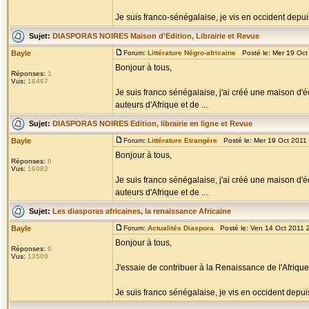
Je suis franco-sénégalaise, je vis en occident depuis
Sujet:
DIASPORAS NOIRES Maison d'Edition, Librairie et Revue
Bayle
Forum:
Littérature Négro-africaine
Posté le: Mer 19 Oct
Bonjour à tous,
Réponses:
1
Vus:
16467
Je suis franco sénégalaise, j'ai créé une maison d'é
auteurs d'Afrique et de ...
Sujet:
DIASPORAS NOIRES Edition, librairie en ligne et Revue
Bayle
Forum:
Littérature Etrangère
Posté le: Mer 19 Oct 2011
Bonjour à tous,
Réponses:
0
Vus:
16082
Je suis franco sénégalaise, j'ai créé une maison d'é
auteurs d'Afrique et de ...
Sujet:
Les diasporas africaines, la renaissance Africaine
Bayle
Forum:
Actualités Diaspora
Posté le: Ven 14 Oct 2011 
Bonjour à tous,
Réponses:
0
Vus:
13509
J'essaie de contribuer à la Renaissance de l'Afriq
Je suis franco sénégalaise, je vis en occident depuis