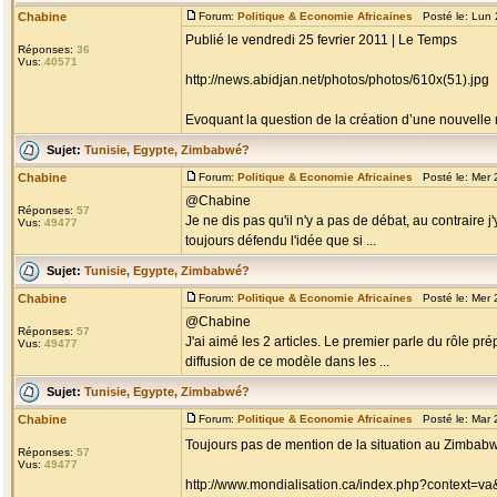
Chabine
Forum:
Politique & Economie Africaines
Posté le: Lun 
Publié le vendredi 25 fevrier 2011 | Le Temps
Réponses:
36
Vus:
40571
http://news.abidjan.net/photos/photos/610x(51).jpg
Evoquant la question de la création d’une nouvelle m
Sujet:
Tunisie, Egypte, Zimbabwé?
Chabine
Forum:
Politique & Economie Africaines
Posté le: Mer 
@Chabine
Réponses:
57
Je ne dis pas qu'il n'y a pas de débat, au contraire j
Vus:
49477
toujours défendu l'idée que si ...
Sujet:
Tunisie, Egypte, Zimbabwé?
Chabine
Forum:
Politique & Economie Africaines
Posté le: Mer 
@Chabine
Réponses:
57
J'ai aimé les 2 articles. Le premier parle du rôle pr
Vus:
49477
diffusion de ce modèle dans les ...
Sujet:
Tunisie, Egypte, Zimbabwé?
Chabine
Forum:
Politique & Economie Africaines
Posté le: Mar 
Toujours pas de mention de la situation au Zimbabwe,
Réponses:
57
Vus:
49477
http://www.mondialisation.ca/index.php?context=v