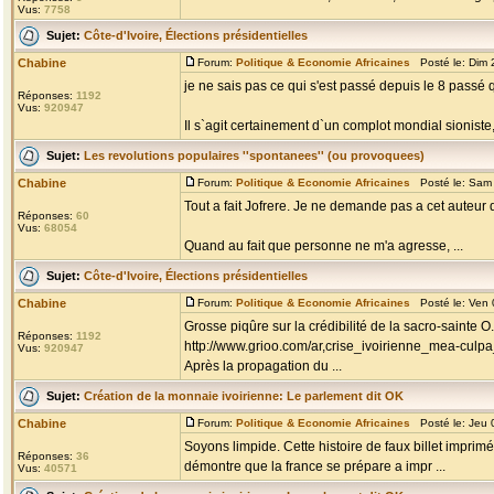
Vus:
7758
Sujet:
Côte-d'Ivoire, Élections présidentielles
Chabine
Forum:
Politique & Economie Africaines
Posté le: Dim 
je ne sais pas ce qui s'est passé depuis le 8 passé q
Réponses:
1192
Vus:
920947
Il s`agit certainement d`un complot mondial sioniste, 
Sujet:
Les revolutions populaires ''spontanees'' (ou provoquees)
Chabine
Forum:
Politique & Economie Africaines
Posté le: Sam 
Tout a fait Jofrere. Je ne demande pas a cet auteur d
Réponses:
60
Vus:
68054
Quand au fait que personne ne m'a agresse, ...
Sujet:
Côte-d'Ivoire, Élections présidentielles
Chabine
Forum:
Politique & Economie Africaines
Posté le: Ven 
Grosse piqûre sur la crédibilité de la sacro-sainte O
Réponses:
1192
http://www.grioo.com/ar,crise_ivoirienne_mea-cu
Vus:
920947
Après la propagation du ...
Sujet:
Création de la monnaie ivoirienne: Le parlement dit OK
Chabine
Forum:
Politique & Economie Africaines
Posté le: Jeu 
Soyons limpide. Cette histoire de faux billet imprim
Réponses:
36
démontre que la france se prépare a impr ...
Vus:
40571