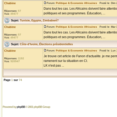
Chabine
Forum:
Politique & Economie Africaines
Posté le: Dim 
Dans tout les cas. Les Africains doivent faire attent
Réponses:
57
politiques et ses programmes. Éducation, ...
Vus:
49477
Sujet:
Tunisie, Egypte, Zimbabwé?
Chabine
Forum:
Politique & Economie Africaines
Posté le: Mar 
Dans tout les cas. Les Africains doivent faire attent
Réponses:
57
politiques et ses programmes. Éducation, ...
Vus:
49477
Sujet:
Côte-d'Ivoire, Élections présidentielles
Chabine
Forum:
Politique & Economie Africaines
Posté le: Lun 
Je trouve cet article de Fanon d'actualite. je me pe
Réponses:
1192
ramenent sur la situation en CI.
Vus:
920947
LK n'est pas ...
Page
1
sur
74
Powered by
phpBB
© 2001 phpBB Group