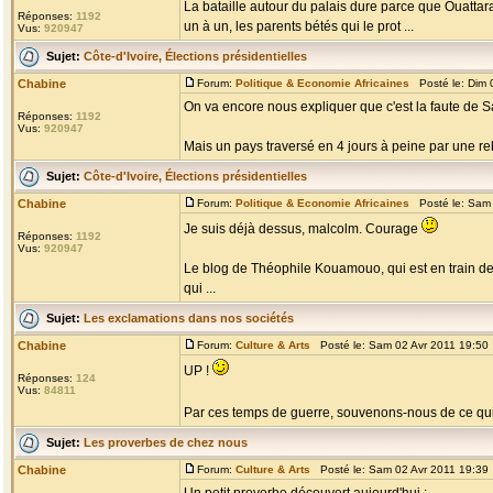
La bataille autour du palais dure parce que Ouattara 
Réponses:
1192
un à un, les parents bétés qui le prot ...
Vus:
920947
Sujet:
Côte-d'Ivoire, Élections présidentielles
Chabine
Forum:
Politique & Economie Africaines
Posté le: Dim 
On va encore nous expliquer que c'est la faute de S
Réponses:
1192
Vus:
920947
Mais un pays traversé en 4 jours à peine par une reb
Sujet:
Côte-d'Ivoire, Élections présidentielles
Chabine
Forum:
Politique & Economie Africaines
Posté le: Sam 
Je suis déjà dessus, malcolm. Courage
Réponses:
1192
Vus:
920947
Le blog de Théophile Kouamouo, qui est en train de
qui ...
Sujet:
Les exclamations dans nos sociétés
Chabine
Forum:
Culture & Arts
Posté le: Sam 02 Avr 2011 19:50
UP !
Réponses:
124
Vus:
84811
Par ces temps de guerre, souvenons-nous de ce q
Sujet:
Les proverbes de chez nous
Chabine
Forum:
Culture & Arts
Posté le: Sam 02 Avr 2011 19:39