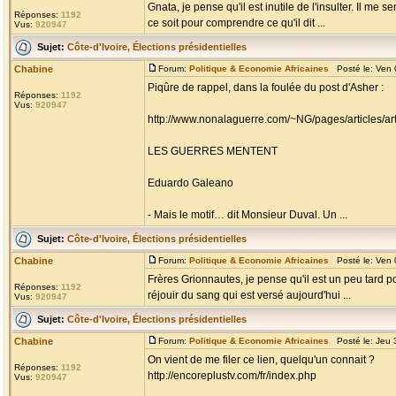
Gnata, je pense qu'il est inutile de l'insulter. Il me
Réponses:
1192
ce soit pour comprendre ce qu'il dit ...
Vus:
920947
Sujet:
Côte-d'Ivoire, Élections présidentielles
Chabine
Forum:
Politique & Economie Africaines
Posté le: Ven 
Piqûre de rappel, dans la foulée du post d'Asher :
Réponses:
1192
Vus:
920947
http://www.nonalaguerre.com/~NG/pages/articles/ar
LES GUERRES MENTENT
Eduardo Galeano
- Mais le motif… dit Monsieur Duval. Un ...
Sujet:
Côte-d'Ivoire, Élections présidentielles
Chabine
Forum:
Politique & Economie Africaines
Posté le: Ven 
Frères Grionnautes, je pense qu'il est un peu tard po
Réponses:
1192
réjouir du sang qui est versé aujourd'hui ...
Vus:
920947
Sujet:
Côte-d'Ivoire, Élections présidentielles
Chabine
Forum:
Politique & Economie Africaines
Posté le: Jeu 
On vient de me filer ce lien, quelqu'un connait ?
Réponses:
1192
http://encoreplustv.com/fr/index.php
Vus:
920947