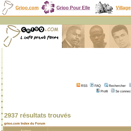
Grioo.com
Grioo Pour Elle
Village
RSS
FAQ
Rechercher
Profil
Se connect
2937 résultats trouvés
grioo.com Index du Forum
Auteur