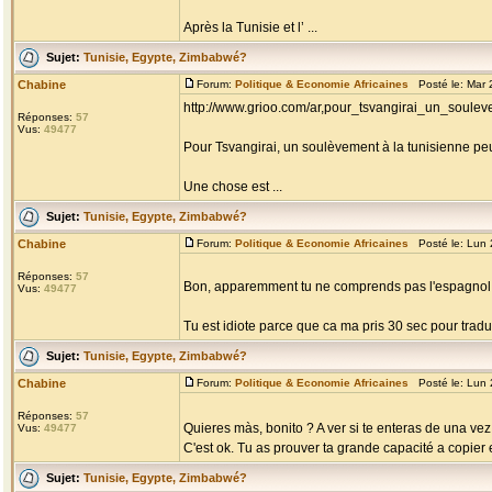
Après la Tunisie et l’ ...
Sujet:
Tunisie, Egypte, Zimbabwé?
Chabine
Forum:
Politique & Economie Africaines
Posté le: Mar 
http://www.grioo.com/ar,pour_tsvangirai_un_soul
Réponses:
57
Vus:
49477
Pour Tsvangirai, un soulèvement à la tunisienne pe
Une chose est ...
Sujet:
Tunisie, Egypte, Zimbabwé?
Chabine
Forum:
Politique & Economie Africaines
Posté le: Lun 
Réponses:
57
Bon, apparemment tu ne comprends pas l'espagnol, c
Vus:
49477
Tu est idiote parce que ca ma pris 30 sec pour traduir
Sujet:
Tunisie, Egypte, Zimbabwé?
Chabine
Forum:
Politique & Economie Africaines
Posté le: Lun 
Réponses:
57
Quieres màs, bonito ? A ver si te enteras de una vez
Vus:
49477
C'est ok. Tu as prouver ta grande capacité a copier e
Sujet:
Tunisie, Egypte, Zimbabwé?