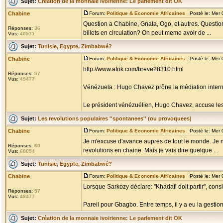
Sujet:
Création de la monnaie ivoirienne: Le parlement dit OK
Chabine
Forum:
Politique & Economie Africaines
Posté le: Mer 
Question a Chabine, Gnata, Ogo, et autres. Question
Réponses:
36
billets en circulation? On peut meme avoir de ...
Vus:
40571
Sujet:
Tunisie, Egypte, Zimbabwé?
Chabine
Forum:
Politique & Economie Africaines
Posté le: Mer 
http://www.afrik.com/breve28310.html
Réponses:
57
Vus:
49477
Vénézuela : Hugo Chavez prône la médiation intern
Le président vénézuélien, Hugo Chavez, accuse les E
Sujet:
Les revolutions populaires ''spontanees'' (ou provoquees)
Chabine
Forum:
Politique & Economie Africaines
Posté le: Mer 
Je m'excuse d'avance aupres de tout le monde. Je ne
Réponses:
60
revolutions en chaine. Mais je vais dire quelque ...
Vus:
68054
Sujet:
Tunisie, Egypte, Zimbabwé?
Chabine
Forum:
Politique & Economie Africaines
Posté le: Mer 
Lorsque Sarkozy déclare: "Khadafi doit partir", con
Réponses:
57
Vus:
49477
Pareil pour Gbagbo. Entre temps, il y a eu la gestion 
Sujet:
Création de la monnaie ivoirienne: Le parlement dit OK