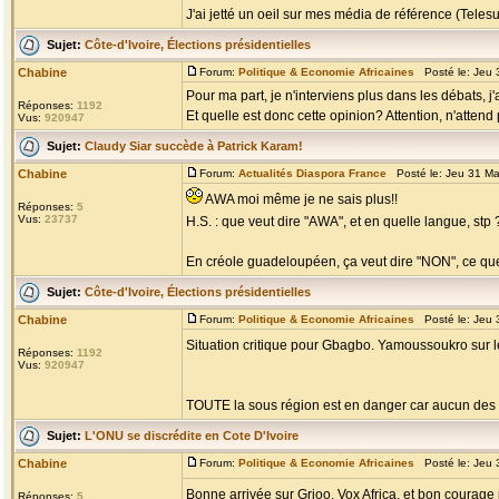
J'ai jetté un oeil sur mes média de référence (Telesur 
Sujet:
Côte-d'Ivoire, Élections présidentielles
Chabine
Forum:
Politique & Economie Africaines
Posté le: Jeu 
Pour ma part, je n'interviens plus dans les débats, j
Réponses:
1192
Et quelle est donc cette opinion? Attention, n'attend p
Vus:
920947
Sujet:
Claudy Siar succède à Patrick Karam!
Chabine
Forum:
Actualités Diaspora France
Posté le: Jeu 31 Ma
AWA moi même je ne sais plus!!
Réponses:
5
Vus:
23737
H.S. : que veut dire "AWA", et en quelle langue, stp
En créole guadeloupéen, ça veut dire "NON", ce que
Sujet:
Côte-d'Ivoire, Élections présidentielles
Chabine
Forum:
Politique & Economie Africaines
Posté le: Jeu 
Situation critique pour Gbagbo. Yamoussoukro sur l
Réponses:
1192
Vus:
920947
TOUTE la sous région est en danger car aucun des deu
Sujet:
L'ONU se discrédite en Cote D'Ivoire
Chabine
Forum:
Politique & Economie Africaines
Posté le: Jeu 
Bonne arrivée sur Grioo, Vox Africa, et bon courage p
Réponses:
5