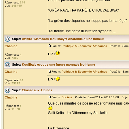
Un petit proverbe découvert aujourd'hui :
Réponses:
144
Vus:
148495
"GRÈV RAVÈT PA KA RÉTÉ CHOUVAL BWA"
"La grève des cloportes ne stoppe pas le manège"
J'ai trouvé une petite illustration sympathi ...
Sujet:
Affaire "Mamadou Koulibaly": Anatomie d'une rumeur
Chabine
Forum:
Politique & Economie Africaines
Posté le: Sam 
UP !
Réponses:
4
Vus:
7486
Sujet:
Koulibaly évoque une future monnaie ivoirienne
Chabine
Forum:
Politique & Economie Africaines
Posté le: Sam 
UP !
Réponses:
64
Vus:
55275
Sujet:
Chasse aux Albinos
Chabine
Forum:
Société
Posté le: Sam 02 Avr 2011 18:08 Sujet
Quelques minutes de poésie et de fontaine musical
Réponses:
5
Vus:
11878
Salif Keita - La Difference by Salifkeita
La Différence