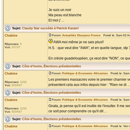
Je suis un noir
Ma peau est blanche
Et moi j' ...
Sujet:
Claudy Siar succède à Patrick Karam!
Chabine
Forum:
Actualités Diaspora France
Posté le: Sam 02 Av
AWA moi même je ne sais plus!!
Réponses:
5
Vus:
23737
H.S. : que veut dire "AWA", et en quelle langue, stp
En créole guadeloupéen, ça veut dire "NON", ce que
Sujet:
Côte-d'Ivoire, Élections présidentielles
Chabine
Forum:
Politique & Economie Africaines
Posté le: Sam 
Les premiers massacres voire le premier charnier 
Réponses:
1192
présentent cela aux infos depuis hier : "Rien ne di ...
Vus:
920947
Sujet:
Côte-d'Ivoire, Élections présidentielles
Chabine
Forum:
Politique & Economie Africaines
Posté le: Sam 
Gnata, je pense qu'il est inutile de l'insulter. Il me
Réponses:
1192
ce soit pour comprendre ce qu'il dit ...
Vus:
920947
Sujet:
Côte-d'Ivoire, Élections présidentielles
Chabine
Forum:
Politique & Economie Africaines
Posté le: Ven 