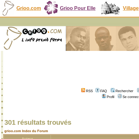
Grioo.com
Grioo Pour Elle
Village
RSS
FAQ
Rechercher
Profil
Se connect
301 résultats trouvés
grioo.com Index du Forum
Auteur