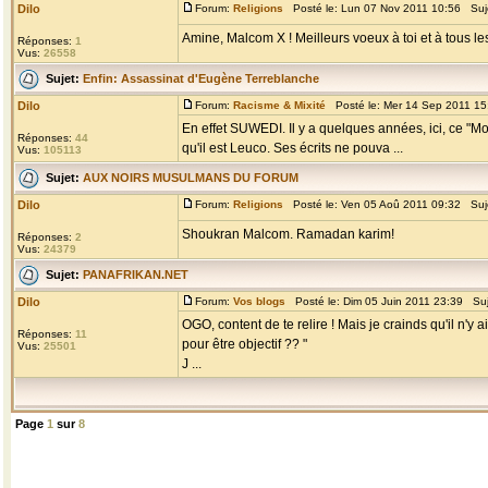
Dilo
Forum:
Religions
Posté le: Lun 07 Nov 2011 10:56 Suj
Amine, Malcom X ! Meilleurs voeux à toi et à tous le
Réponses:
1
Vus:
26558
Sujet:
Enfin: Assassinat d'Eugène Terreblanche
Dilo
Forum:
Racisme & Mixité
Posté le: Mer 14 Sep 2011 15
En effet SUWEDI. Il y a quelques années, ici, ce "M
Réponses:
44
qu'il est Leuco. Ses écrits ne pouva ...
Vus:
105113
Sujet:
AUX NOIRS MUSULMANS DU FORUM
Dilo
Forum:
Religions
Posté le: Ven 05 Aoû 2011 09:32 Suj
Shoukran Malcom. Ramadan karim!
Réponses:
2
Vus:
24379
Sujet:
PANAFRIKAN.NET
Dilo
Forum:
Vos blogs
Posté le: Dim 05 Juin 2011 23:39 Su
OGO, content de te relire ! Mais je crainds qu'il n'y 
Réponses:
11
pour être objectif ?? "
Vus:
25501
J ...
Page
1
sur
8