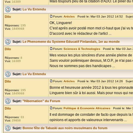
Mais toujours peu de ta citation d'ADO. Le pilier du 
Vus:
16389
Sujet:
Lu Vu Entendu
Dilo
Forum:
Articles
Posté le: Mar 03 Jan 2012 14:52 Sujet
OK, Linguere!
Réponses:
195
C'est après avoir posté mon mot ci-haut que j'ai vu
Vus:
1849068
D'accord avec le rédacteur de l'articl ...
Sujet:
Le Phenomene du Systeme Educatif Finlandais, 1er au monde
Dilo
Forum:
Sciences & Technologies
Posté le: Mar 03 Jan
Mes voeux les plus sincères d'une année pleine de 
Réponses:
8
Sans vouloir polémiquer dessus, M.O.P., je n'ai pas
Vus:
16389
Nous ne sommes pas des handicapes ...
Sujet:
Lu Vu Entendu
Dilo
Forum:
Articles
Posté le: Mar 03 Jan 2012 14:26 Sujet
Bonne et heureuse année 2012 à tous les grionaute
Réponses:
195
Linguere bien sûr à toi aussi. Mais pour nous qui n
Vus:
1849068
Sujet:
"Hibernation" du Forum
Dilo
Forum:
Politique & Economie Africaines
Posté le: Mer 
Il est dommage de constater de facto que depuis la f
Réponses:
33
opinions et apports de valeureux intervenants ...
Vus:
29858
Sujet:
Bonne fête de Tabaski aux noirs musulmans du forum