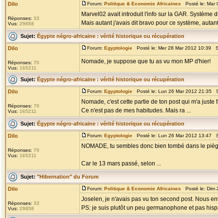
Dilo
Forum:
Politique & Economie Africaines
Posté le: Mar 
Marvel02 avait introduit l'info sur la GAR. Système d
Réponses:
33
Mais autant j'avais dit bravo pour ce système, autant j
Vus:
29858
Sujet:
Égypte négro-africaine : vérité historique ou récupération
Dilo
Forum:
Egyptologie
Posté le: Mer 28 Mar 2012 10:39 S
Nomade, je suppose que tu as vu mon MP d'hier!
Réponses:
70
Vus:
165211
Sujet:
Égypte négro-africaine : vérité historique ou récupération
Dilo
Forum:
Egyptologie
Posté le: Lun 26 Mar 2012 21:35 S
Nomade, c'est cette partie de ton post qui m'a juste 
Réponses:
70
Ce n'est pas de mes habitudes. Mais ra ...
Vus:
165211
Sujet:
Égypte négro-africaine : vérité historique ou récupération
Dilo
Forum:
Egyptologie
Posté le: Lun 26 Mar 2012 13:47 S
NOMADE, tu sembles donc bien tombé dans le piège c
Réponses:
70
Vus:
165211
Car le 13 mars passé, selon ...
Sujet:
"Hibernation" du Forum
Dilo
Forum:
Politique & Economie Africaines
Posté le: Dim 
Joselen, je n'avais pas vu ton second post. Nous 
Réponses:
33
PS: je suis plutôt un peu germanophone et pas his
Vus:
29858