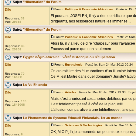
Sujet:
"Hibernation" du Forum
Dilo
Forum:
Politique & Economie Africaines
Posté le: Dim 
Et pourtant, JOSELEN, il n'y a rien de ridicule qu
Réponses:
33
dirigeants, nos ressources naturelles immense ...
Vus:
29858
Sujet:
"Hibernation" du Forum
Dilo
Forum:
Politique & Economie Africaines
Posté le: Sam 
Alors là, il y a lieu de dire "chapeau" pour l'avanc
Réponses:
33
Fracassant parce que non seulemen ...
Vus:
29858
Sujet:
Égypte négro-africaine : vérité historique ou récupération
Dilo
Forum:
Egyptologie
Posté le: Sam 24 Mar 2012 09:24 
On croirait lire des élucubrations d'un illuminé int
Réponses:
70
Ce M. est Maïtre dans quel domaine? Juriste? Egypt
Vus:
165211
Sujet:
Lu Vu Entendu
Dilo
Forum:
Articles
Posté le: Mer 18 Jan 2012 13:33 Sujet
Mais, c'est ahurissant ces aneries débitées par ce pr
Réponses:
195
Il est totalement passé à côté de la plaque!!!
Vus:
1849068
L'allusion comparative à une bibliothèque, faite par 
Sujet:
Le Phenomene du Systeme Educatif Finlandais, 1er au monde
Dilo
Forum:
Sciences & Technologies
Posté le: Mar 03 Jan
OK, M.O.P., là je comprends un peu mieux ton passage
Réponses:
8