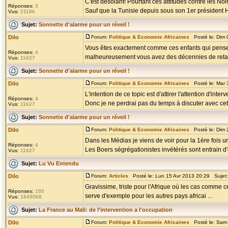
C'est désolant! Pourtant ces attitudes contre les N
Réponses:
3
Sauf que la Tunisie depuis sous son 1er président Ha
Vus:
21186
Sujet:
Sonnette d'alarme pour un réveil !
Dilo
Forum:
Politique & Economie Africaines
Posté le: Dim 
Vous êtes exactement comme ces enfants qui pensent
Réponses:
4
malheureusement vous avez des décennies de retard
Vus:
11627
Sujet:
Sonnette d'alarme pour un réveil !
Dilo
Forum:
Politique & Economie Africaines
Posté le: Mar 
L'intention de ce topic est d'attirer l'attention d'int
Réponses:
4
Donc je ne perdrai pas du temps à discuter avec cet i
Vus:
11627
Sujet:
Sonnette d'alarme pour un réveil !
Dilo
Forum:
Politique & Economie Africaines
Posté le: Dim 
Dans les Médias je viens de voir pour la 1ère fois 
Réponses:
4
Les Boers ségrégationistes invétérés sont entrain d'ér
Vus:
11627
Sujet:
Lu Vu Entendu
Dilo
Forum:
Articles
Posté le: Lun 15 Avr 2013 20:29 Sujet
Gravissime, triste pour l'Afrique où les cas comme 
Réponses:
195
serve d'exemple pour les autres pays africai ...
Vus:
1849068
Sujet:
La France au Mali: de l'intervention a l'occupation
Dilo
Forum:
Politique & Economie Africaines
Posté le: Sam 