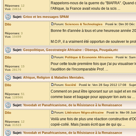
Rappelons-nous de la guerre du "BIAFRA". Quand dan
Réponses:
12
l'Afrique, la France avait voulu de la scis ...
Vus:
24614
Sujet:
Grioo et les messages SPAM
Dilo
Forum:
Sciences & Technologies
Posté le: Dim 30 Déc
Bonne fin d'année à tous et une heureuse année 20
Réponses:
3
Vus:
10499
M.O.P., il a vraiment été opportun de soulever le 
Sujet:
Geopolitique, Geostrategie Africaine : Obenga, Pougala,etc
Dilo
Forum:
Politique & Economie Africaines
Posté le: Sam 
Pour cette toute première fois que j'ai pu visualiser l
Réponses:
15
l'audition de l'incomparable Prof. ...
Vus:
28170
Sujet:
Afrique, Religion & Maladies Mentales.
Dilo
Forum:
Société
Posté le: Ven 28 Sep 2012 17:08 Suje
Comment on peut être ignorant sur un sujet et en mêm
Réponses:
51
comme base et bagage pour appuyer ton avis su ...
Vus:
128566
Sujet:
Yovodah et Panafricanisme, de la Résistance à la Renaissance
Dilo
Forum:
Littérature Négro-africaine
Posté le: Mer 06 Jui
Voilà une fois de plus une réaction constructive d'O
Réponses:
12
copié-collé. Mais j'avais écrit que de qui qu ...
Vus:
31523
Sujet:
Yovodah et Panafricanisme, de la Résistance à la Renaissance