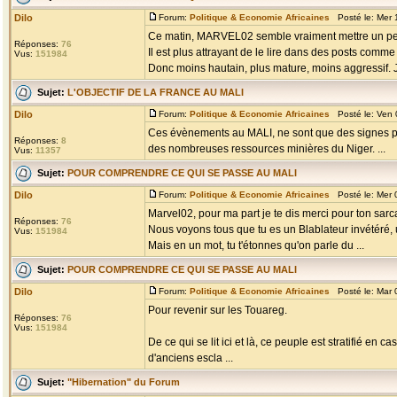
Dilo
Forum:
Politique & Economie Africaines
Posté le: Mer 
Ce matin, MARVEL02 semble vraiment mettre un peu
Réponses:
76
Il est plus attrayant de le lire dans des posts comme
Vus:
151984
Donc moins hautain, plus mature, moins aggressif. J'
Sujet:
L'OBJECTIF DE LA FRANCE AU MALI
Dilo
Forum:
Politique & Economie Africaines
Posté le: Ven 
Ces évènements au MALI, ne sont que des signes précu
Réponses:
8
des nombreuses ressources minières du Niger. ...
Vus:
11357
Sujet:
POUR COMPRENDRE CE QUI SE PASSE AU MALI
Dilo
Forum:
Politique & Economie Africaines
Posté le: Mer 
Marvel02, pour ma part je te dis merci pour ton sar
Réponses:
76
Nous voyons tous que tu es un Blablateur invétéré,
Vus:
151984
Mais en un mot, tu t'étonnes qu'on parle du ...
Sujet:
POUR COMPRENDRE CE QUI SE PASSE AU MALI
Dilo
Forum:
Politique & Economie Africaines
Posté le: Mar 
Pour revenir sur les Touareg.
Réponses:
76
Vus:
151984
De ce qui se lit ici et là, ce peuple est stratifié 
d'anciens escla ...
Sujet:
"Hibernation" du Forum