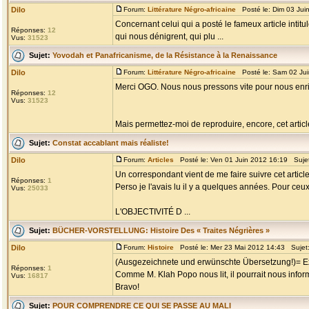
Dilo
Forum:
Littérature Négro-africaine
Posté le: Dim 03 Jui
Concernant celui qui a posté le fameux article intitul
Réponses:
12
qui nous dénigrent, qui plu ...
Vus:
31523
Sujet:
Yovodah et Panafricanisme, de la Résistance à la Renaissance
Dilo
Forum:
Littérature Négro-africaine
Posté le: Sam 02 Ju
Merci OGO. Nous nous pressons vite pour nous enri
Réponses:
12
Vus:
31523
Mais permettez-moi de reproduire, encore, cet article 
Sujet:
Constat accablant mais réaliste!
Dilo
Forum:
Articles
Posté le: Ven 01 Juin 2012 16:19 Suje
Un correspondant vient de me faire suivre cet article
Réponses:
1
Perso je l'avais lu il y a quelques années. Pour ceux q
Vus:
25033
L'OBJECTIVITÉ D ...
Sujet:
BÜCHER-VORSTELLUNG: Histoire Des « Traites Négrières »
Dilo
Forum:
Histoire
Posté le: Mer 23 Mai 2012 14:43 Sujet
(Ausgezeichnete und erwünschte Übersetzung!)= Exc
Réponses:
1
Comme M. Klah Popo nous lit, il pourrait nous informe
Vus:
16817
Bravo!
Sujet:
POUR COMPRENDRE CE QUI SE PASSE AU MALI