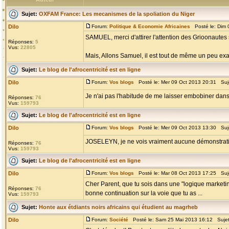
Sujet:
OXFAM France: Les mecanismes de la spoliation du Niger
Dilo
Forum:
Politique & Economie Africaines
Posté le: Dim 
SAMUEL, merci d'attirer l'attention des Grioonautes
Réponses:
5
Vus:
22805
Mais, Allons Samuel, il est tout de même un peu exa
Sujet:
Le blog de l'afrocentricité est en ligne
Dilo
Forum:
Vos blogs
Posté le: Mer 09 Oct 2013 20:31 Suj
Je n'ai pas l'habitude de me laisser embobiner dan
Réponses:
76
Vus:
159793
Sujet:
Le blog de l'afrocentricité est en ligne
Dilo
Forum:
Vos blogs
Posté le: Mer 09 Oct 2013 13:30 Suj
JOSELEYN, je ne vois vraiment aucune démonstration
Réponses:
76
Vus:
159793
Sujet:
Le blog de l'afrocentricité est en ligne
Dilo
Forum:
Vos blogs
Posté le: Mar 08 Oct 2013 17:25 Suj
Cher Parent, que tu sois dans une "logique marketi
Réponses:
76
bonne continuation sur la voie que tu as ...
Vus:
159793
Sujet:
Honte aux étdiants noirs africains qui étudient au magrheb
Dilo
Forum:
Société
Posté le: Sam 25 Mai 2013 16:12 Suje