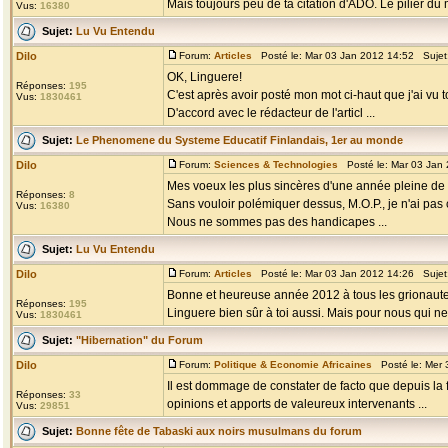
Mais toujours peu de ta citation d'ADO. Le pilier du 
Vus:
16380
Sujet:
Lu Vu Entendu
Dilo
Forum:
Articles
Posté le: Mar 03 Jan 2012 14:52 Sujet
OK, Linguere!
Réponses:
195
C'est après avoir posté mon mot ci-haut que j'ai vu
Vus:
1830461
D'accord avec le rédacteur de l'articl ...
Sujet:
Le Phenomene du Systeme Educatif Finlandais, 1er au monde
Dilo
Forum:
Sciences & Technologies
Posté le: Mar 03 Jan
Mes voeux les plus sincères d'une année pleine de 
Réponses:
8
Sans vouloir polémiquer dessus, M.O.P., je n'ai pas
Vus:
16380
Nous ne sommes pas des handicapes ...
Sujet:
Lu Vu Entendu
Dilo
Forum:
Articles
Posté le: Mar 03 Jan 2012 14:26 Sujet
Bonne et heureuse année 2012 à tous les grionaute
Réponses:
195
Linguere bien sûr à toi aussi. Mais pour nous qui n
Vus:
1830461
Sujet:
"Hibernation" du Forum
Dilo
Forum:
Politique & Economie Africaines
Posté le: Mer 
Il est dommage de constater de facto que depuis la f
Réponses:
33
opinions et apports de valeureux intervenants ...
Vus:
29851
Sujet:
Bonne fête de Tabaski aux noirs musulmans du forum