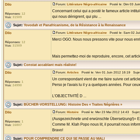
Dilo
Forum:
Littérature Négro-africaine
Posté le: Dim 03 Jui
Concernant celui qui a posté le fameux article intitul
Réponses:
12
qui nous dénigrent, qui plu ...
Vus:
31509
Sujet:
Yovodah et Panafricanisme, de la Résistance à la Renaissance
Dilo
Forum:
Littérature Négro-africaine
Posté le: Sam 02 Ju
Merci OGO. Nous nous pressons vite pour nous enri
Réponses:
12
Vus:
31509
Mais permettez-moi de reproduire, encore, cet article 
Sujet:
Constat accablant mais réaliste!
Dilo
Forum:
Articles
Posté le: Ven 01 Juin 2012 16:19 Suje
Un correspondant vient de me faire suivre cet article
Réponses:
1
Perso je l'avais lu il y a quelques années. Pour ceux q
Vus:
24990
L'OBJECTIVITÉ D ...
Sujet:
BÜCHER-VORSTELLUNG: Histoire Des « Traites Négrières »
Dilo
Forum:
Histoire
Posté le: Mer 23 Mai 2012 14:43 Sujet
(Ausgezeichnete und erwünschte Übersetzung!)= Exc
Réponses:
1
Comme M. Klah Popo nous lit, il pourrait nous informe
Vus:
16807
Bravo!
Sujet:
POUR COMPRENDRE CE QUI SE PASSE AU MALI