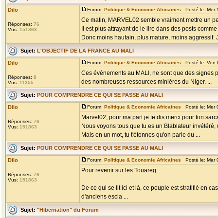
Dilo
Forum:
Politique & Economie Africaines
Posté le: Mer 
Ce matin, MARVEL02 semble vraiment mettre un peu
Réponses:
76
Il est plus attrayant de le lire dans des posts comme
Vus:
151863
Donc moins hautain, plus mature, moins aggressif. J'
Sujet:
L'OBJECTIF DE LA FRANCE AU MALI
Dilo
Forum:
Politique & Economie Africaines
Posté le: Ven 
Ces évènements au MALI, ne sont que des signes précu
Réponses:
8
des nombreuses ressources minières du Niger. ...
Vus:
11355
Sujet:
POUR COMPRENDRE CE QUI SE PASSE AU MALI
Dilo
Forum:
Politique & Economie Africaines
Posté le: Mer 
Marvel02, pour ma part je te dis merci pour ton sar
Réponses:
76
Nous voyons tous que tu es un Blablateur invétéré,
Vus:
151863
Mais en un mot, tu t'étonnes qu'on parle du ...
Sujet:
POUR COMPRENDRE CE QUI SE PASSE AU MALI
Dilo
Forum:
Politique & Economie Africaines
Posté le: Mar 
Pour revenir sur les Touareg.
Réponses:
76
Vus:
151863
De ce qui se lit ici et là, ce peuple est stratifié 
d'anciens escla ...
Sujet:
"Hibernation" du Forum