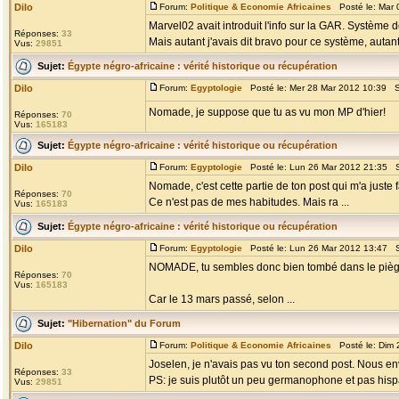
Dilo
Forum:
Politique & Economie Africaines
Posté le: Mar 
Marvel02 avait introduit l'info sur la GAR. Système d
Réponses:
33
Mais autant j'avais dit bravo pour ce système, autant j
Vus:
29851
Sujet:
Égypte négro-africaine : vérité historique ou récupération
Dilo
Forum:
Egyptologie
Posté le: Mer 28 Mar 2012 10:39 S
Nomade, je suppose que tu as vu mon MP d'hier!
Réponses:
70
Vus:
165183
Sujet:
Égypte négro-africaine : vérité historique ou récupération
Dilo
Forum:
Egyptologie
Posté le: Lun 26 Mar 2012 21:35 S
Nomade, c'est cette partie de ton post qui m'a juste 
Réponses:
70
Ce n'est pas de mes habitudes. Mais ra ...
Vus:
165183
Sujet:
Égypte négro-africaine : vérité historique ou récupération
Dilo
Forum:
Egyptologie
Posté le: Lun 26 Mar 2012 13:47 S
NOMADE, tu sembles donc bien tombé dans le piège c
Réponses:
70
Vus:
165183
Car le 13 mars passé, selon ...
Sujet:
"Hibernation" du Forum
Dilo
Forum:
Politique & Economie Africaines
Posté le: Dim 
Joselen, je n'avais pas vu ton second post. Nous 
Réponses:
33
PS: je suis plutôt un peu germanophone et pas his
Vus:
29851