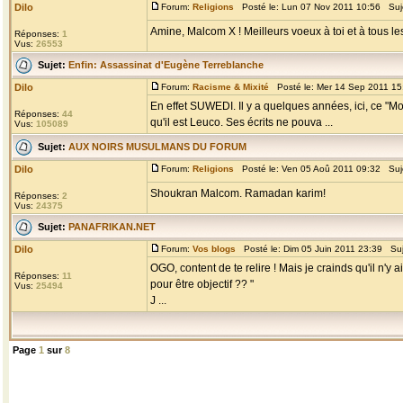
Dilo
Forum:
Religions
Posté le: Lun 07 Nov 2011 10:56 Suj
Amine, Malcom X ! Meilleurs voeux à toi et à tous le
Réponses:
1
Vus:
26553
Sujet:
Enfin: Assassinat d'Eugène Terreblanche
Dilo
Forum:
Racisme & Mixité
Posté le: Mer 14 Sep 2011 15
En effet SUWEDI. Il y a quelques années, ici, ce "M
Réponses:
44
qu'il est Leuco. Ses écrits ne pouva ...
Vus:
105089
Sujet:
AUX NOIRS MUSULMANS DU FORUM
Dilo
Forum:
Religions
Posté le: Ven 05 Aoû 2011 09:32 Suj
Shoukran Malcom. Ramadan karim!
Réponses:
2
Vus:
24375
Sujet:
PANAFRIKAN.NET
Dilo
Forum:
Vos blogs
Posté le: Dim 05 Juin 2011 23:39 Su
OGO, content de te relire ! Mais je crainds qu'il n'y 
Réponses:
11
pour être objectif ?? "
Vus:
25494
J ...
Page
1
sur
8