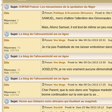
Sujet:
OXFAM France: Les mecanismes de la spoliation du Niger
Dilo
Forum:
Politique & Economie Africaines
Posté le: Dim 
SAMUEL, merci d'attirer l'attention des Grioonautes
Réponses:
5
Vus:
22798
Mais, Allons Samuel, il est tout de même un peu exa
Sujet:
Le blog de l'afrocentricité est en ligne
Dilo
Forum:
Vos blogs
Posté le: Mer 09 Oct 2013 20:31 Suj
Je n'ai pas l'habitude de me laisser embobiner dan
Réponses:
76
Vus:
159764
Sujet:
Le blog de l'afrocentricité est en ligne
Dilo
Forum:
Vos blogs
Posté le: Mer 09 Oct 2013 13:30 Suj
JOSELEYN, je ne vois vraiment aucune démonstration
Réponses:
76
Vus:
159764
Sujet:
Le blog de l'afrocentricité est en ligne
Dilo
Forum:
Vos blogs
Posté le: Mar 08 Oct 2013 17:25 Suj
Cher Parent, que tu sois dans une "logique marketi
Réponses:
76
bonne continuation sur la voie que tu as ...
Vus:
159764
Sujet:
Honte aux étdiants noirs africains qui étudient au magrheb
Dilo
Forum:
Société
Posté le: Sam 25 Mai 2013 16:12 Suje