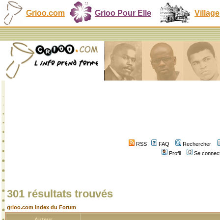
Grioo.com
Grioo Pour Elle
Village
RSS
FAQ
Rechercher
Profil
Se connect
301 résultats trouvés
grioo.com Index du Forum
Auteur