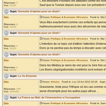
C'est désolant! Pourtant ces attitudes contre les N
Réponses:
3
Sauf que la Tunisie depuis sous son 1er président Ha
Vus:
21181
Sujet:
Sonnette d'alarme pour un réveil !
Dilo
Forum:
Politique & Economie Africaines
Posté le: Dim 
Vous êtes exactement comme ces enfants qui pensent
Réponses:
4
malheureusement vous avez des décennies de retard
Vus:
11623
Sujet:
Sonnette d'alarme pour un réveil !
Dilo
Forum:
Politique & Economie Africaines
Posté le: Mar 
L'intention de ce topic est d'attirer l'attention d'int
Réponses:
4
Donc je ne perdrai pas du temps à discuter avec cet i
Vus:
11623
Sujet:
Sonnette d'alarme pour un réveil !
Dilo
Forum:
Politique & Economie Africaines
Posté le: Dim 
Dans les Médias je viens de voir pour la 1ère fois 
Réponses:
4
Les Boers ségrégationistes invétérés sont entrain d'ér
Vus:
11623
Sujet:
Lu Vu Entendu
Dilo
Forum:
Articles
Posté le: Lun 15 Avr 2013 20:29 Sujet
Gravissime, triste pour l'Afrique où les cas comme 
Réponses:
195
serve d'exemple pour les autres pays africai ...
Vus:
1830461
Sujet:
La France au Mali: de l'intervention a l'occupation
Dilo
Forum:
Politique & Economie Africaines
Posté le: Sam 