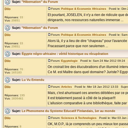
Sujet:
"Hibernation" du Forum
Dilo
Forum:
Politique & Economie Africaines
Posté le: Dim 
Et pourtant, JOSELEN, il n'y a rien de ridicule qu
Réponses:
33
dirigeants, nos ressources naturelles immense ...
Vus:
29851
Sujet:
"Hibernation" du Forum
Dilo
Forum:
Politique & Economie Africaines
Posté le: Sam 
Alors là, il y a lieu de dire "chapeau" pour l'avanc
Réponses:
33
Fracassant parce que non seulemen ...
Vus:
29851
Sujet:
Égypte négro-africaine : vérité historique ou récupération
Dilo
Forum:
Egyptologie
Posté le: Sam 24 Mar 2012 09:24 
On croirait lire des élucubrations d'un illuminé int
Réponses:
70
Ce M. est Maïtre dans quel domaine? Juriste? Egypt
Vus:
165183
Sujet:
Lu Vu Entendu
Dilo
Forum:
Articles
Posté le: Mer 18 Jan 2012 13:33 Sujet
Mais, c'est ahurissant ces aneries débitées par ce pr
Réponses:
195
Il est totalement passé à côté de la plaque!!!
Vus:
1830461
L'allusion comparative à une bibliothèque, faite par 
Sujet:
Le Phenomene du Systeme Educatif Finlandais, 1er au monde
Dilo
Forum:
Sciences & Technologies
Posté le: Mar 03 Jan
OK, M.O.P., là je comprends un peu mieux ton passage
Réponses:
8