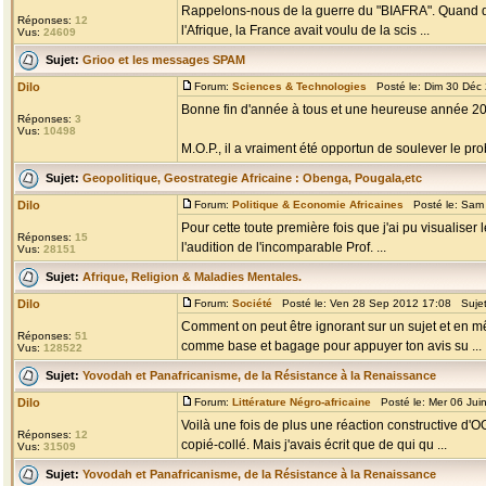
Rappelons-nous de la guerre du "BIAFRA". Quand dan
Réponses:
12
l'Afrique, la France avait voulu de la scis ...
Vus:
24609
Sujet:
Grioo et les messages SPAM
Dilo
Forum:
Sciences & Technologies
Posté le: Dim 30 Déc
Bonne fin d'année à tous et une heureuse année 20
Réponses:
3
Vus:
10498
M.O.P., il a vraiment été opportun de soulever le 
Sujet:
Geopolitique, Geostrategie Africaine : Obenga, Pougala,etc
Dilo
Forum:
Politique & Economie Africaines
Posté le: Sam 
Pour cette toute première fois que j'ai pu visualiser l
Réponses:
15
l'audition de l'incomparable Prof. ...
Vus:
28151
Sujet:
Afrique, Religion & Maladies Mentales.
Dilo
Forum:
Société
Posté le: Ven 28 Sep 2012 17:08 Suje
Comment on peut être ignorant sur un sujet et en mêm
Réponses:
51
comme base et bagage pour appuyer ton avis su ...
Vus:
128522
Sujet:
Yovodah et Panafricanisme, de la Résistance à la Renaissance
Dilo
Forum:
Littérature Négro-africaine
Posté le: Mer 06 Jui
Voilà une fois de plus une réaction constructive d'O
Réponses:
12
copié-collé. Mais j'avais écrit que de qui qu ...
Vus:
31509
Sujet:
Yovodah et Panafricanisme, de la Résistance à la Renaissance