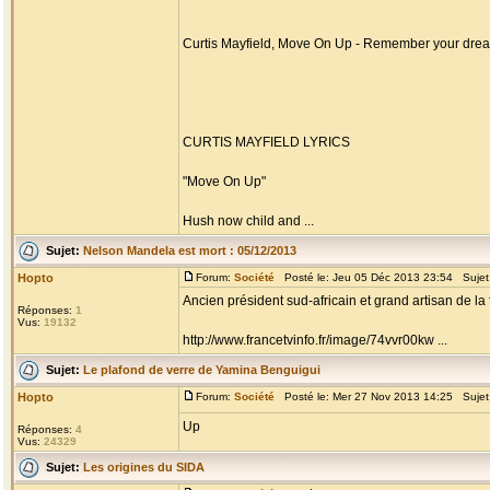
Curtis Mayfield, Move On Up - Remember your dre
CURTIS MAYFIELD LYRICS
"Move On Up"
Hush now child and ...
Sujet:
Nelson Mandela est mort : 05/12/2013
Hopto
Forum:
Société
Posté le: Jeu 05 Déc 2013 23:54 Sujet
Ancien président sud-africain et grand artisan de la f
Réponses:
1
Vus:
19132
http://www.francetvinfo.fr/image/74vvr00kw ...
Sujet:
Le plafond de verre de Yamina Benguigui
Hopto
Forum:
Société
Posté le: Mer 27 Nov 2013 14:25 Sujet
Up
Réponses:
4
Vus:
24329
Sujet:
Les origines du SIDA