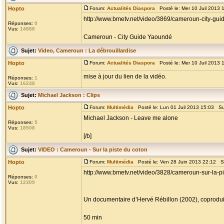
Hopto
Forum:
Actualités Diaspora
Posté le: Mer 10 Juil 2013 
http://www.bmetv.net/video/3869/cameroun-city-
Réponses:
0
Vus:
14888
Cameroun - City Guide Yaoundé
Sujet:
Video, Cameroun : La débrouillardise
Hopto
Forum:
Actualités Diaspora
Posté le: Mer 10 Juil 2013 
mise à jour du lien de la vidéo.
Réponses:
1
Vus:
16248
Sujet:
Michael Jackson : Clips
Hopto
Forum:
Multimédia
Posté le: Lun 01 Juil 2013 15:03 Su
Michael Jackson - Leave me alone
Réponses:
5
Vus:
18508
[/b]
Sujet:
VIDEO : Cameroun - Sur la piste du coton
Hopto
Forum:
Multimédia
Posté le: Ven 28 Juin 2013 22:12 S
http://www.bmetv.net/video/3828/cameroun-sur-la-p
Réponses:
0
Vus:
12309
Un documentaire d’Hervé Rébillon (2002), coprodui
50 min