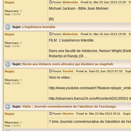
Hopto
Forum:
Multimédia
Posté le: Mar 25 Juin 2013 10:30 S
Michael Jackson - Billie Jean Motown
Réponses:
5
Vus:
18508
[/b]
Sujet:
L’expérience Interdite
Hopto
Forum:
Multimédia
Posté le: Mer 19 Juin 2013 15:06 S
FILM : L’expérience Interdite.
Réponses:
0
Vus:
11960
Dans une faculté de médecine, Nelson Wright (Kiefe
Roberts) et Randy (Ol ...
Sujet:
Honte aux étdiants noirs africains qui étudient au magrheb
Hopto
Forum:
Société
Posté le: Sam 01 Juin 2013 07:33 Suje
Voici le video :
Réponses:
3
Vus:
21188
http://www.youtube.com/watch?feature=player_
http://observers.france24.com/fr/content/20130501-tu
Sujet:
Vidéo : Journée commémorative de l'abolition de l'esclavage
Hopto
Forum:
Histoire
Posté le: Mer 22 Mai 2013 20:11 Sujet
7 ème Journée commémorative de l'abolition de l'e
Réponses:
0
Vus:
16206