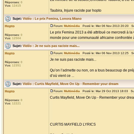
Réponses:
0
Vus:
12415
Taubira, Injure raciste par hopto
Sujet:
Vidéo : Le prix Femina, Lonora Miano
Hopto
Forum:
Multimédia
Posté le: Mer 06 Nov 2013 20:20 Su
Le prix Femina 2013 a été attribué ce mercredi à 
Réponses:
0
monde pour une communauté africaine confrontée à l
Vus:
12504
Sujet:
Vidéo : Je ne suis pas raciste mais...
Hopto
Forum:
Multimédia
Posté le: Mer 06 Nov 2013 12:25 Su
Je ne suis pas raciste mais...
Réponses:
0
Vus:
12351
Qu’on l’admette ou non, on a tous beaucoup de préju
d’où vient ce ...
Sujet:
Vidéo : Curtis Mayfield, Move On Up - Remember your dream
Hopto
Forum:
Multimédia
Posté le: Mar 29 Oct 2013 18:03 Su
Curtis Mayfield, Move On Up - Remember your dre
Réponses:
0
Vus:
12221
CURTIS MAYFIELD LYRICS