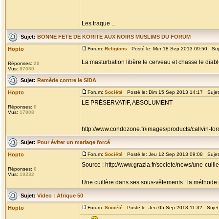
Les traque ...
Sujet:
BONNE FETE DE KORITE AUX NOIRS MUSLIMS DU FORUM
Hopto
Forum:
Religions
Posté le: Mer 18 Sep 2013 09:50 Suj
La masturbation libère le cerveau et chasse le diabl
Réponses:
29
Vus:
87030
Sujet:
Remède contre le SIDA
Hopto
Forum:
Société
Posté le: Dim 15 Sep 2013 14:17 Suje
LE PRÉSERVATIF, ABSOLUMENT
Réponses:
0
Vus:
17808
http://www.condozone.fr/images/products/callvin-for
Sujet:
Pour éviter un mariage forcé
Hopto
Forum:
Société
Posté le: Jeu 12 Sep 2013 09:08 Suje
Source : http://www.grazia.fr/societe/news/une-cu
Réponses:
0
Vus:
19232
Une cuillère dans ses sous-vêtements : la méthode po
Sujet:
Video : Afrique 50
Hopto
Forum:
Société
Posté le: Jeu 05 Sep 2013 11:32 Sujet