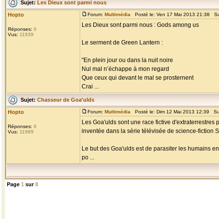
Sujet:
Les Dieux sont parmi nous
Hopto
Forum:
Multimédia
Posté le: Ven 17 Mai 2013 21:38 Su
Les Dieux sont parmi nous : Gods among us
Réponses:
0
Vus:
11939
Le serment de Green Lantern :
"En plein jour ou dans la nuit noire
Nul mal n’échappe à mon regard
Que ceux qui devant le mal se prosternent
Crai ...
Sujet:
Chasseur de Goa'ulds
Hopto
Forum:
Multimédia
Posté le: Dim 12 Mai 2013 12:39 Su
Les Goa'ulds sont une race fictive d'extraterrestres 
Réponses:
0
inventée dans la série télévisée de science-fiction 
Vus:
11989
Le but des Goa'ulds est de parasiter les humains e
po ...
Page
1
sur
8