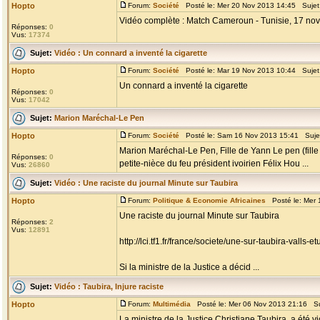
Hopto
Forum:
Société
Posté le: Mer 20 Nov 2013 14:45 Sujet
Vidéo complète : Match Cameroun - Tunisie, 17 n
Réponses:
0
Vus:
17374
Sujet:
Vidéo : Un connard a inventé la cigarette
Hopto
Forum:
Société
Posté le: Mar 19 Nov 2013 10:44 Sujet
Un connard a inventé la cigarette
Réponses:
0
Vus:
17042
Sujet:
Marion Maréchal-Le Pen
Hopto
Forum:
Société
Posté le: Sam 16 Nov 2013 15:41 Suje
Marion Maréchal-Le Pen, Fille de Yann Le pen (fill
Réponses:
0
petite-nièce du feu président ivoirien Félix Hou ...
Vus:
26860
Sujet:
Vidéo : Une raciste du journal Minute sur Taubira
Hopto
Forum:
Politique & Economie Africaines
Posté le: Mer 
Une raciste du journal Minute sur Taubira
Réponses:
2
Vus:
12891
http://lci.tf1.fr/france/societe/une-sur-taubira-vall
Si la ministre de la Justice a décid ...
Sujet:
Vidéo : Taubira, Injure raciste
Hopto
Forum:
Multimédia
Posté le: Mer 06 Nov 2013 21:16 Su
La ministre de la Justice,Christiane Taubira, a été v