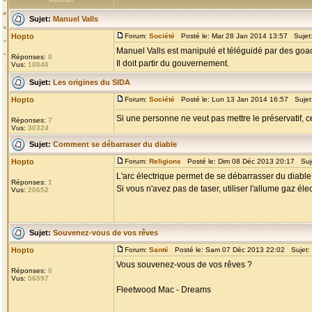
Sujet:
Manuel Valls
Hopto
Forum:
Société
Posté le: Mar 28 Jan 2014 13:57 Sujet
Manuel Valls est manipulé et téléguidé par des goa
Réponses:
0
Il doit partir du gouvernement.
Vus:
18040
Sujet:
Les origines du SIDA
Hopto
Forum:
Société
Posté le: Lun 13 Jan 2014 16:57 Sujet
Si une personne ne veut pas mettre le préservatif, c
Réponses:
7
Vus:
30324
Sujet:
Comment se débarraser du diable
Hopto
Forum:
Religions
Posté le: Dim 08 Déc 2013 20:17 Suj
L'arc électrique permet de se débarrasser du diable
Réponses:
1
Si vous n'avez pas de taser, utiliser l'allume gaz éle
Vus:
20652
Sujet:
Souvenez-vous de vos rêves
Hopto
Forum:
Santé
Posté le: Sam 07 Déc 2013 22:02 Sujet:
Vous souvenez-vous de vos rêves ?
Réponses:
0
Vus:
56597
Fleetwood Mac - Dreams