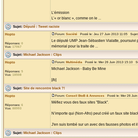
L’émission
L’« or blanc », comme on le ...
Sujet:
Député : Tweet raciste
Hopto
Forum:
Société
Posté le: Jeu 27 Juin 2013 11:05 Sujet
Le député UMP Jean-Sébastien Vialatte, poursuivi po
Réponses:
0
mémorial pour la traite de ...
Vus:
17067
Sujet:
Michael Jackson : Clips
Hopto
Forum:
Multimédia
Posté le: Mer 26 Juin 2013 15:10 S
Michael Jackson - Baby Be Mine
Réponses:
5
Vus:
18508
[/b]
Sujet:
Site de rencontre black ?!
Hopto
Forum:
Conseil BtoB & Annonces
Posté le: Mer 26 Jui
Méfiez vous des faux sites "Black".
Réponses:
6
Vus:
88993
N’importe qui (Non-Afro) peut créé un faux site black
J'en suis tombé sur un avec des fausses photos et il
Sujet:
Michael Jackson : Clips