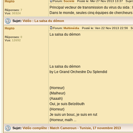
Hopto
Forum:
Société
Posté le: Mer 27 Nov 2013 13:37 Sujet
Principal vecteur de transmission du virus du sida :
Réponses:
7
Dans le monde, seules cinq équipes de chercheurs trav
Vus:
30324
Sujet:
Vidéo : La salsa du démon
Hopto
Forum:
Multimédia
Posté le: Ven 22 Nov 2013 22:56 S
La salsa du démon
Réponses:
0
Vus:
12692
La salsa du démon
by Le Grand Orchestre Du Splendid
{Horreur}
{Malheur}
{Aaaah}
Oui, je suis Belzébuth
{Horreur}
Je suis un bouc, je suis en rut
{Horreur, malh ...
Sujet:
Vidéo complète : Match Cameroun - Tunisie, 17 novembre 2013