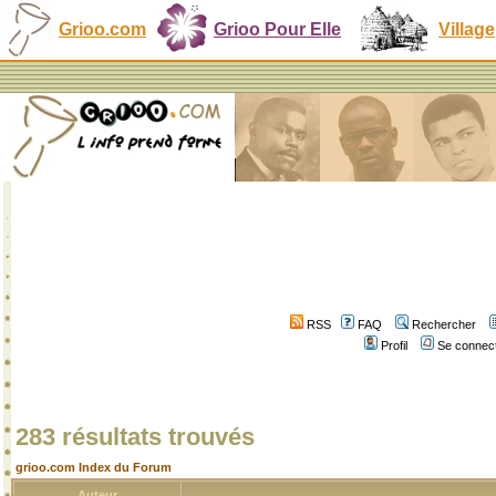
Grioo.com
Grioo Pour Elle
Village
RSS
FAQ
Rechercher
Profil
Se connect
283 résultats trouvés
grioo.com Index du Forum
Auteur