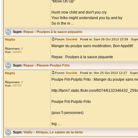
"Move On Up"
Hush now child and don't you cry
Your folks might understand you by and by
So in the m ...
Sujet:
Repas : Poulpes à la sauce piquante
Hopto
Forum:
Société
Posté le: Sam 26 Oct 2013 15:59 Suje
Manger du poulpe sans modération, Bon Appétit!
Réponses:
0
Vus:
16965
Repas : Poulpes à la sauce piquante
Sujet:
Repas : Pieuvre-Poulpe Frits
Hopto
Forum:
Société
Posté le: Ven 25 Oct 2013 12:27 Sujet
Poulpe Frit-Pulpito Frito : Manger du poulpe sans m
Réponses:
0
Vus:
19793
http://farm7.static.flickr.com/6074/6132346432_25
Poulpe Frit-Pulpito Frito
(pour 5 personnes)
Ing ...
Sujet:
Vidéo : Afrique, Le salaire de la dette