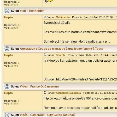
Up
Réponses:
2
Vus:
20636
Sujet:
Film : The Hidden
Hopto
Forum:
Multimédia
Posté le: Sam 31 Aoû 2013 20:39 S
Synopsis et détails
Réponses:
0
Vus:
11869
Les aventures d'un horrible et méchant extraterrestr
Son objectif: le sénateur Holt, candidat a la p ...
Sujet:
Arrestation : Coups de matraque à une jeune femme à Tours
Hopto
Forum:
Société
Posté le: Mar 20 Aoû 2013 12:44 Sujet
la vidéo de l’arrestation montre un policier asséne
Réponses:
1
Vus:
19705
Source : http://www.20minutes.fr/societe/1211413-20
Sujet:
Video : France O, Cameroun
Hopto
Forum:
Actualités Diaspora
Posté le: Jeu 11 Juil 2013 
http://www.bmetv.net/video/3870/france-o-cameroun
Réponses:
0
Vus:
57181
Rencontre avec plusieurs personnalités et artiste
Sujet:
Vidéo : Cameroun - City Guide Yaoundé