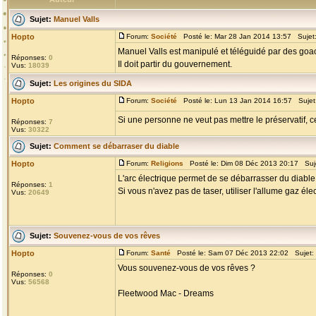
Sujet:
Manuel Valls
Hopto
Forum:
Société
Posté le: Mar 28 Jan 2014 13:57 Sujet
Manuel Valls est manipulé et téléguidé par des goa
Réponses:
0
Il doit partir du gouvernement.
Vus:
18039
Sujet:
Les origines du SIDA
Hopto
Forum:
Société
Posté le: Lun 13 Jan 2014 16:57 Sujet
Si une personne ne veut pas mettre le préservatif, c
Réponses:
7
Vus:
30322
Sujet:
Comment se débarraser du diable
Hopto
Forum:
Religions
Posté le: Dim 08 Déc 2013 20:17 Suj
L'arc électrique permet de se débarrasser du diable
Réponses:
1
Si vous n'avez pas de taser, utiliser l'allume gaz éle
Vus:
20649
Sujet:
Souvenez-vous de vos rêves
Hopto
Forum:
Santé
Posté le: Sam 07 Déc 2013 22:02 Sujet:
Vous souvenez-vous de vos rêves ?
Réponses:
0
Vus:
56568
Fleetwood Mac - Dreams