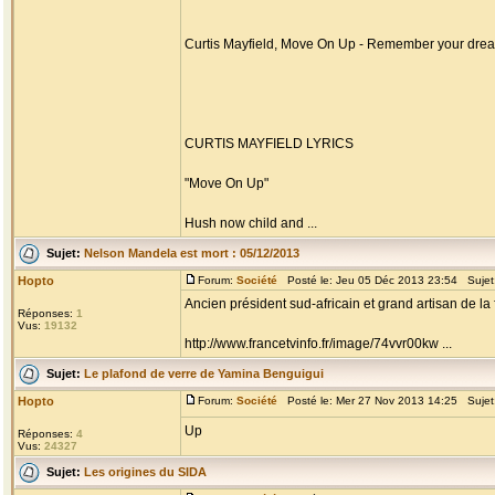
Curtis Mayfield, Move On Up - Remember your dre
CURTIS MAYFIELD LYRICS
"Move On Up"
Hush now child and ...
Sujet:
Nelson Mandela est mort : 05/12/2013
Hopto
Forum:
Société
Posté le: Jeu 05 Déc 2013 23:54 Sujet
Ancien président sud-africain et grand artisan de la f
Réponses:
1
Vus:
19132
http://www.francetvinfo.fr/image/74vvr00kw ...
Sujet:
Le plafond de verre de Yamina Benguigui
Hopto
Forum:
Société
Posté le: Mer 27 Nov 2013 14:25 Sujet
Up
Réponses:
4
Vus:
24327
Sujet:
Les origines du SIDA