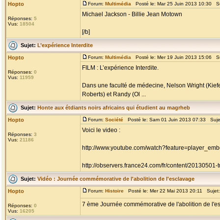
Hopto
Forum:
Multimédia
Posté le: Mar 25 Juin 2013 10:30 S
Michael Jackson - Billie Jean Motown
Réponses:
5
Vus:
18504
[/b]
Sujet:
L’expérience Interdite
Hopto
Forum:
Multimédia
Posté le: Mer 19 Juin 2013 15:06 S
FILM : L’expérience Interdite.
Réponses:
0
Vus:
11959
Dans une faculté de médecine, Nelson Wright (Kiefe
Roberts) et Randy (Ol ...
Sujet:
Honte aux étdiants noirs africains qui étudient au magrheb
Hopto
Forum:
Société
Posté le: Sam 01 Juin 2013 07:33 Suje
Voici le video :
Réponses:
3
Vus:
21186
http://www.youtube.com/watch?feature=player_
http://observers.france24.com/fr/content/20130501-tu
Sujet:
Vidéo : Journée commémorative de l'abolition de l'esclavage
Hopto
Forum:
Histoire
Posté le: Mer 22 Mai 2013 20:11 Sujet
7 ème Journée commémorative de l'abolition de l'e
Réponses:
0
Vus:
16205