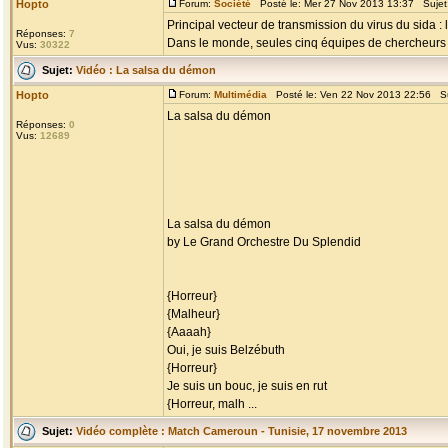
Hopto
Forum:
Société
Posté le: Mer 27 Nov 2013 13:37 Sujet
Principal vecteur de transmission du virus du sida :
Réponses:
7
Dans le monde, seules cinq équipes de chercheurs trav
Vus:
30322
Sujet:
Vidéo : La salsa du démon
Hopto
Forum:
Multimédia
Posté le: Ven 22 Nov 2013 22:56 S
La salsa du démon
Réponses:
0
Vus:
12689
La salsa du démon
by Le Grand Orchestre Du Splendid
{Horreur}
{Malheur}
{Aaaah}
Oui, je suis Belzébuth
{Horreur}
Je suis un bouc, je suis en rut
{Horreur, malh ...
Sujet:
Vidéo complète : Match Cameroun - Tunisie, 17 novembre 2013