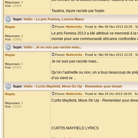
Réponses:
0
Vus:
12409
Taubira, Injure raciste par hopto
Sujet:
Vidéo : Le prix Femina, Lonora Miano
Hopto
Forum:
Multimédia
Posté le: Mer 06 Nov 2013 20:20 Su
Le prix Femina 2013 a été attribué ce mercredi à 
Réponses:
0
monde pour une communauté africaine confrontée à l
Vus:
12502
Sujet:
Vidéo : Je ne suis pas raciste mais...
Hopto
Forum:
Multimédia
Posté le: Mer 06 Nov 2013 12:25 Su
Je ne suis pas raciste mais...
Réponses:
0
Vus:
12347
Qu’on l’admette ou non, on a tous beaucoup de préju
d’où vient ce ...
Sujet:
Vidéo : Curtis Mayfield, Move On Up - Remember your dream
Hopto
Forum:
Multimédia
Posté le: Mar 29 Oct 2013 18:03 Su
Curtis Mayfield, Move On Up - Remember your dre
Réponses:
0
Vus:
12219
CURTIS MAYFIELD LYRICS