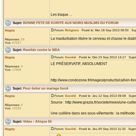
Les traque ...
Sujet:
BONNE FETE DE KORITE AUX NOIRS MUSLIMS DU FORUM
Hopto
Forum:
Religions
Posté le: Mer 18 Sep 2013 09:50 Suj
La masturbation libère le cerveau et chasse le diabl
Réponses:
29
Vus:
87027
Sujet:
Remède contre le SIDA
Hopto
Forum:
Société
Posté le: Dim 15 Sep 2013 14:17 Suje
LE PRÉSERVATIF, ABSOLUMENT
Réponses:
0
Vus:
17806
http://www.condozone.fr/images/products/callvin-for
Sujet:
Pour éviter un mariage forcé
Hopto
Forum:
Société
Posté le: Jeu 12 Sep 2013 09:08 Suje
Source : http://www.grazia.fr/societe/news/une-cu
Réponses:
0
Vus:
19232
Une cuillère dans ses sous-vêtements : la méthode po
Sujet:
Video : Afrique 50
Hopto
Forum:
Société
Posté le: Jeu 05 Sep 2013 11:32 Sujet