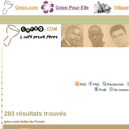
Grioo.com
Grioo Pour Elle
Village
RSS
FAQ
Rechercher
Profil
Se connect
283 résultats trouvés
grioo.com Index du Forum
Auteur