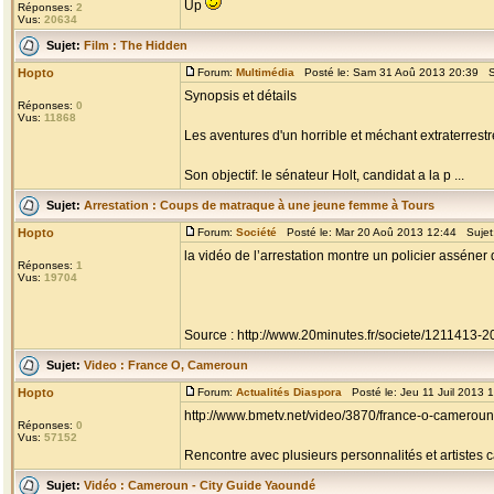
Up
Réponses:
2
Vus:
20634
Sujet:
Film : The Hidden
Hopto
Forum:
Multimédia
Posté le: Sam 31 Aoû 2013 20:39 S
Synopsis et détails
Réponses:
0
Vus:
11868
Les aventures d'un horrible et méchant extraterrestr
Son objectif: le sénateur Holt, candidat a la p ...
Sujet:
Arrestation : Coups de matraque à une jeune femme à Tours
Hopto
Forum:
Société
Posté le: Mar 20 Aoû 2013 12:44 Sujet
la vidéo de l’arrestation montre un policier asséne
Réponses:
1
Vus:
19704
Source : http://www.20minutes.fr/societe/1211413-20
Sujet:
Video : France O, Cameroun
Hopto
Forum:
Actualités Diaspora
Posté le: Jeu 11 Juil 2013 
http://www.bmetv.net/video/3870/france-o-cameroun
Réponses:
0
Vus:
57152
Rencontre avec plusieurs personnalités et artiste
Sujet:
Vidéo : Cameroun - City Guide Yaoundé