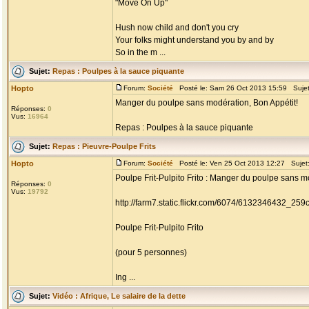
"Move On Up"
Hush now child and don't you cry
Your folks might understand you by and by
So in the m ...
Sujet:
Repas : Poulpes à la sauce piquante
Hopto
Forum:
Société
Posté le: Sam 26 Oct 2013 15:59 Suje
Manger du poulpe sans modération, Bon Appétit!
Réponses:
0
Vus:
16964
Repas : Poulpes à la sauce piquante
Sujet:
Repas : Pieuvre-Poulpe Frits
Hopto
Forum:
Société
Posté le: Ven 25 Oct 2013 12:27 Sujet
Poulpe Frit-Pulpito Frito : Manger du poulpe sans m
Réponses:
0
Vus:
19792
http://farm7.static.flickr.com/6074/6132346432_25
Poulpe Frit-Pulpito Frito
(pour 5 personnes)
Ing ...
Sujet:
Vidéo : Afrique, Le salaire de la dette