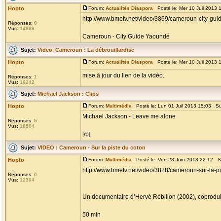
Hopto
Forum:
Actualités Diaspora
Posté le: Mer 10 Juil 2013 
http://www.bmetv.net/video/3869/cameroun-city-
Réponses:
0
Vus:
14886
Cameroun - City Guide Yaoundé
Sujet:
Video, Cameroun : La débrouillardise
Hopto
Forum:
Actualités Diaspora
Posté le: Mer 10 Juil 2013 
mise à jour du lien de la vidéo.
Réponses:
1
Vus:
16242
Sujet:
Michael Jackson : Clips
Hopto
Forum:
Multimédia
Posté le: Lun 01 Juil 2013 15:03 Su
Michael Jackson - Leave me alone
Réponses:
5
Vus:
18504
[/b]
Sujet:
VIDEO : Cameroun - Sur la piste du coton
Hopto
Forum:
Multimédia
Posté le: Ven 28 Juin 2013 22:12 S
http://www.bmetv.net/video/3828/cameroun-sur-la-p
Réponses:
0
Vus:
12304
Un documentaire d’Hervé Rébillon (2002), coprodui
50 min