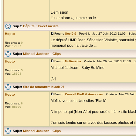
L’émission
L’« or blanc », comme on le ...
Sujet:
Député : Tweet raciste
Hopto
Forum:
Société
Posté le: Jeu 27 Juin 2013 11:05 Sujet
Le député UMP Jean-Sébastien Vialatte, poursuivi po
Réponses:
0
mémorial pour la traite de ...
Vus:
17067
Sujet:
Michael Jackson : Clips
Hopto
Forum:
Multimédia
Posté le: Mer 26 Juin 2013 15:10 S
Michael Jackson - Baby Be Mine
Réponses:
5
Vus:
18504
[/b]
Sujet:
Site de rencontre black ?!
Hopto
Forum:
Conseil BtoB & Annonces
Posté le: Mer 26 Jui
Méfiez vous des faux sites "Black".
Réponses:
6
Vus:
88966
N’importe qui (Non-Afro) peut créé un faux site black
J'en suis tombé sur un avec des fausses photos et il
Sujet:
Michael Jackson : Clips