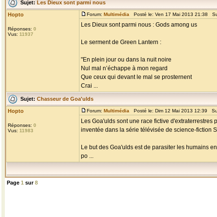
Sujet:
Les Dieux sont parmi nous
Hopto
Forum:
Multimédia
Posté le: Ven 17 Mai 2013 21:38 Su
Les Dieux sont parmi nous : Gods among us
Réponses:
0
Vus:
11937
Le serment de Green Lantern :
"En plein jour ou dans la nuit noire
Nul mal n’échappe à mon regard
Que ceux qui devant le mal se prosternent
Crai ...
Sujet:
Chasseur de Goa'ulds
Hopto
Forum:
Multimédia
Posté le: Dim 12 Mai 2013 12:39 Su
Les Goa'ulds sont une race fictive d'extraterrestres 
Réponses:
0
inventée dans la série télévisée de science-fiction 
Vus:
11983
Le but des Goa'ulds est de parasiter les humains e
po ...
Page
1
sur
8