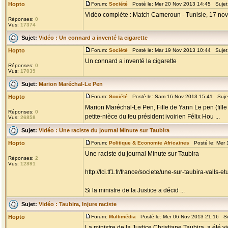
Hopto
Forum:
Société
Posté le: Mer 20 Nov 2013 14:45 Sujet
Vidéo complète : Match Cameroun - Tunisie, 17 n
Réponses:
0
Vus:
17374
Sujet:
Vidéo : Un connard a inventé la cigarette
Hopto
Forum:
Société
Posté le: Mar 19 Nov 2013 10:44 Sujet
Un connard a inventé la cigarette
Réponses:
0
Vus:
17039
Sujet:
Marion Maréchal-Le Pen
Hopto
Forum:
Société
Posté le: Sam 16 Nov 2013 15:41 Suje
Marion Maréchal-Le Pen, Fille de Yann Le pen (fill
Réponses:
0
petite-nièce du feu président ivoirien Félix Hou ...
Vus:
26858
Sujet:
Vidéo : Une raciste du journal Minute sur Taubira
Hopto
Forum:
Politique & Economie Africaines
Posté le: Mer 
Une raciste du journal Minute sur Taubira
Réponses:
2
Vus:
12891
http://lci.tf1.fr/france/societe/une-sur-taubira-vall
Si la ministre de la Justice a décid ...
Sujet:
Vidéo : Taubira, Injure raciste
Hopto
Forum:
Multimédia
Posté le: Mer 06 Nov 2013 21:16 Su
La ministre de la Justice,Christiane Taubira, a été v