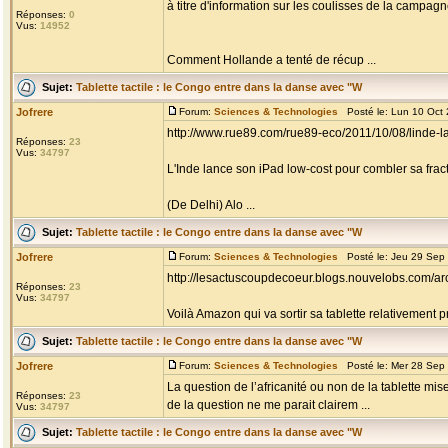
à titre d'information sur les coulisses de la campagn
Réponses:
0
Vus:
14952
Comment Hollande a tenté de récup ...
Sujet:
Tablette tactile : le Congo entre dans la danse avec "W
Jofrere
Forum:
Sciences & Technologies
Posté le: Lun 10 Oct
http://www.rue89.com/rue89-eco/2011/10/08/linde-
Réponses:
23
Vus:
34797
L'Inde lance son iPad low-cost pour combler sa fra
(De Delhi) Alo ...
Sujet:
Tablette tactile : le Congo entre dans la danse avec "W
Jofrere
Forum:
Sciences & Technologies
Posté le: Jeu 29 Sep
http://lesactuscoupdecoeur.blogs.nouvelobs.com/arc
Réponses:
23
Vus:
34797
Voilà Amazon qui va sortir sa tablette relativement pr
Sujet:
Tablette tactile : le Congo entre dans la danse avec "W
Jofrere
Forum:
Sciences & Technologies
Posté le: Mer 28 Sep
La question de l’africanité ou non de la tablette mise
Réponses:
23
de la question ne me parait clairem ...
Vus:
34797
Sujet:
Tablette tactile : le Congo entre dans la danse avec "W