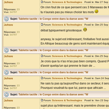
Jofrere
Forum:
Sciences & Technologies
Posté le: Mar 27 Sep
On s'en fout de ce que pensent ces 3 Manawas de Marv
Réponses:
23
tu n'aurais pas pu mieux choisir tes mots
Vus:
34797
Sujet:
Tablette tactile : le Congo entre dans la danse avec "W
Jofrere
Forum:
Sciences & Technologies
Posté le: Dim 25 Sep
débat typiquement griootesque.
Réponses:
23
Vus:
34797
anyway, le sujet est intéressant, l'initiative l'est aus
En Afrique beaucoup de gens sont maintenant équip
Sujet:
Tablette tactile : le Congo entre dans la danse avec "W
Jofrere
Forum:
Sciences & Technologies
Posté le: Dim 25 Sep
Je crois que tu n'as m'as pas bien compris. Quand Pan
Réponses:
23
d'avoir quelqu'un qui prenne le train de ...
Vus:
34797
Sujet:
Tablette tactile : le Congo entre dans la danse avec "W
Jofrere
Forum:
Sciences & Technologies
Posté le: Sam 24 Sep
Ne sais tu pas qu'aujourd'hui dans ce secteur, il se
Réponses:
23
Pourquoi voudrait-tu que lui, parce-que africain ...
Vus:
34797
Sujet:
Tablette tactile : le Congo entre dans la danse avec "W
Jofrere
Forum:
Sciences & Technologies
Posté le: Ven 23 Sep
sujet plus qu'intéressant. mais le première chose qu
Réponses:
23