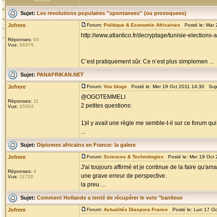
Sujet:
Les revolutions populaires ''spontanees'' (ou provoquees)
Jofrere
Forum:
Politique & Economie Africaines
Posté le: Mar 
http://www.atlantico.fr/decryptage/tunisie-electio
Réponses:
60
Vus:
68376
C’est pratiquement sûr. Ce n’est plus simplemen ...
Sujet:
PANAFRIKAN.NET
Jofrere
Forum:
Vos blogs
Posté le: Mer 19 Oct 2011 14:30 Suj
@OGOTEMMELI
Réponses:
11
2 petites questions:
Vus:
25502
1)il y avait une règle me semble-t-il sur ce forum qu
...
Sujet:
Diplomes africains en France: la galere
Jofrere
Forum:
Sciences & Technologies
Posté le: Mer 19 Oct 
J'ai toujours affirmé et je continue de la faire qu'
Réponses:
4
une grave erreur de perspective.
Vus:
11720
la preu ...
Sujet:
Comment Hollande a tenté de récupérer le vote "banlieue
Jofrere
Forum:
Actualités Diaspora France
Posté le: Lun 17 Oc