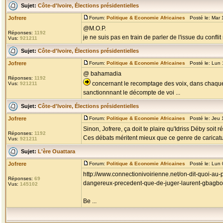
Sujet:
Côte-d'Ivoire, Élections présidentielles
Jofrere
Forum:
Politique & Economie Africaines
Posté le: Mar 
@M.O.P.
Réponses:
1192
je ne suis pas en train de parler de l'issue du conf
Vus:
921211
Sujet:
Côte-d'Ivoire, Élections présidentielles
Jofrere
Forum:
Politique & Economie Africaines
Posté le: Lun 
@ bahamadia
Réponses:
1192
concernant le recomptage des voix, dans chaque 
Vus:
921211
sanctionnnant le décompte de voi ...
Sujet:
Côte-d'Ivoire, Élections présidentielles
Jofrere
Forum:
Politique & Economie Africaines
Posté le: Jeu 
Sinon, Jofrere, ça doit te plaire qu'Idriss Déby soit r
Réponses:
1192
Ces débats méritent mieux que ce genre de caricatur
Vus:
921211
Sujet:
L'ère Ouattara
Jofrere
Forum:
Politique & Economie Africaines
Posté le: Lun 
http://www.connectionivoirienne.net/on-dit-quoi-au
Réponses:
69
dangereux-precedent-que-de-juger-laurent-gbagbo
Vus:
145102
Be ...