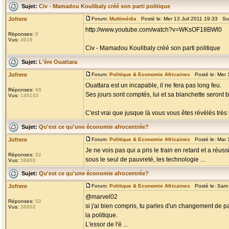
Sujet:
Civ - Mamadou Koulibaly créé son parti politique
Jofrere
Forum:
Multimédia
Posté le: Mer 13 Juil 2011 19:33 Su
http://www.youtube.com/watch?v=WKsOF18BWl0
Réponses:
0
Vus:
4018
Civ - Mamadou Koulibaly créé son parti politique
Sujet:
L'ère Ouattara
Jofrere
Forum:
Politique & Economie Africaines
Posté le: Mer 
Ouattara est un incapable, il ne fera pas long feu.
Réponses:
69
Ses jours sont comptés, lui et sa blanchette seront b
Vus:
145102
C'est vrai que jusque là vous vous êtes révélés très 
Sujet:
Qu'est ce qu'une économie afrocentrée?
Jofrere
Forum:
Politique & Economie Africaines
Posté le: Mar 
Je ne vois pas qui a pris le train en retard et a réu
Réponses:
52
sous le seul de pauvreté, les technologie ...
Vus:
38802
Sujet:
Qu'est ce qu'une économie afrocentrée?
Jofrere
Forum:
Politique & Economie Africaines
Posté le: Sam 
@marvel02
Réponses:
52
si j'ai bien compris, tu parles d'un changement de p
Vus:
38802
la politique.
L'essor de l'é ...