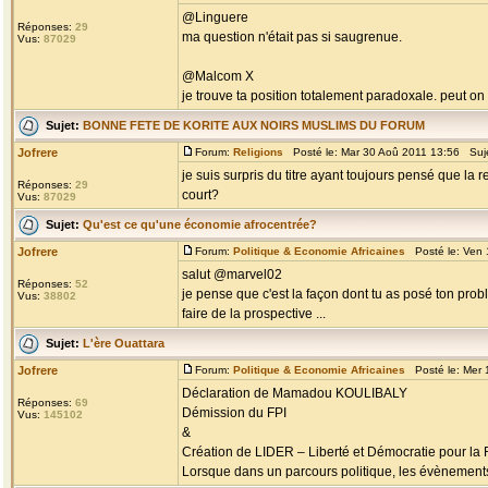
@Linguere
Réponses:
29
ma question n'était pas si saugrenue.
Vus:
87029
@Malcom X
je trouve ta position totalement paradoxale. peut on 
Sujet:
BONNE FETE DE KORITE AUX NOIRS MUSLIMS DU FORUM
Jofrere
Forum:
Religions
Posté le: Mar 30 Aoû 2011 13:56 Suj
je suis surpris du titre ayant toujours pensé que la 
Réponses:
29
court?
Vus:
87029
Sujet:
Qu'est ce qu'une économie afrocentrée?
Jofrere
Forum:
Politique & Economie Africaines
Posté le: Ven 
salut @marvel02
Réponses:
52
je pense que c'est la façon dont tu as posé ton prob
Vus:
38802
faire de la prospective ...
Sujet:
L'ère Ouattara
Jofrere
Forum:
Politique & Economie Africaines
Posté le: Mer 
Déclaration de Mamadou KOULIBALY
Réponses:
69
Démission du FPI
Vus:
145102
&
Création de LIDER – Liberté et Démocratie pour la
Lorsque dans un parcours politique, les évènements 