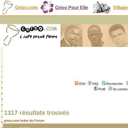
Grioo.com
Grioo Pour Elle
Village
RSS
FAQ
Rechercher
Profil
Se connect
1317 résultats trouvés
grioo.com Index du Forum
Auteur