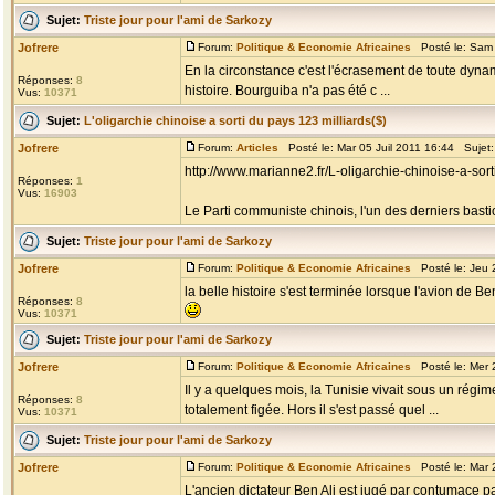
Sujet:
Triste jour pour l'ami de Sarkozy
Jofrere
Forum:
Politique & Economie Africaines
Posté le: Sam 
En la circonstance c'est l'écrasement de toute dyna
Réponses:
8
histoire. Bourguiba n'a pas été c ...
Vus:
10371
Sujet:
L'oligarchie chinoise a sorti du pays 123 milliards($)
Jofrere
Forum:
Articles
Posté le: Mar 05 Juil 2011 16:44 Sujet
http://www.marianne2.fr/L-oligarchie-chinoise-a-so
Réponses:
1
Vus:
16903
Le Parti communiste chinois, l'un des derniers basti
Sujet:
Triste jour pour l'ami de Sarkozy
Jofrere
Forum:
Politique & Economie Africaines
Posté le: Jeu 
la belle histoire s'est terminée lorsque l'avion de Ben 
Réponses:
8
Vus:
10371
Sujet:
Triste jour pour l'ami de Sarkozy
Jofrere
Forum:
Politique & Economie Africaines
Posté le: Mer 
Il y a quelques mois, la Tunisie vivait sous un régime
Réponses:
8
totalement figée. Hors il s'est passé quel ...
Vus:
10371
Sujet:
Triste jour pour l'ami de Sarkozy
Jofrere
Forum:
Politique & Economie Africaines
Posté le: Mar 
L'ancien dictateur Ben Ali est jugé par contumace p