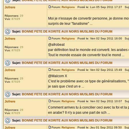
Jofrere
Forum:
Religions
Posté le: Lun 05 Sep 2011 17:27 Suj
Réponses:
29
Moi je n'essaye de convertir personne, je donne mon p
Vus:
87029
surpris de leur "fanatisme" ...
Sujet:
BONNE FETE DE KORITE AUX NOIRS MUSLIMS DU FORUM
Jofrere
Forum:
Religions
Posté le: Ven 02 Sep 2011 16:00 Suj
@afrobeat
Réponses:
29
par définition tout le monde est converti. les arabe
Vus:
87029
Tout le monde essaie de convertir tout le mond ...
Sujet:
BONNE FETE DE KORITE AUX NOIRS MUSLIMS DU FORUM
Jofrere
Forum:
Religions
Posté le: Ven 02 Sep 2011 15:49 Suj
@Malcom X
Réponses:
29
C'est le problème avec ce type de généralisations, "l
Vus:
87029
je sais que c'est un e ...
Sujet:
BONNE FETE DE KORITE AUX NOIRS MUSLIMS DU FORUM
Jofrere
Forum:
Religions
Posté le: Ven 02 Sep 2011 10:07 Suj
Comment arrives tu à concilier ceci avec la foi et la 
Réponses:
29
en arabe? Il n'y a pas une part de sch ...
Vus:
87029
Sujet:
BONNE FETE DE KORITE AUX NOIRS MUSLIMS DU FORUM
Jofrere
Forum:
Religions
Posté le: Jeu 01 Sep 2011 09:50 Suj