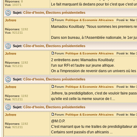
Réponses:
8
Le fait marquant là dedans pour toi c'est que c'est u
Vus:
10371
Sujet:
Côte-d'Ivoire, Élections présidentielles
Jofrere
Forum:
Politique & Economie Africaines
Posté le: Mar 
Mamadou Koulibaly: "Nous sommes les premiers r
Réponses:
1192
Vus:
921211
Dans son bureau, à l'Assemblée nationale, le 1er jui
Sujet:
Côte-d'Ivoire, Élections présidentielles
Jofrere
Forum:
Politique & Economie Africaines
Posté le: Mar 
2 entretiens avec Mamadou Koulibaly:
Réponses:
1192
l'un sur RFI et l'autre sur jeune afrique.
Vus:
921211
On a l'impression de revenir dans un univers où les
Sujet:
Côte-d'Ivoire, Élections présidentielles
Jofrere
Forum:
Politique & Economie Africaines
Posté le: Mer 
Jofrere, ta prestidigitation, c'est de vouloir faire 
Réponses:
1192
qu'elle est celle la meme source de t ...
Vus:
921211
Sujet:
Côte-d'Ivoire, Élections présidentielles
Jofrere
Forum:
Politique & Economie Africaines
Posté le: Mar 
@M.O.P.
Réponses:
1192
C'est marrant que tu me traites de prestidigitateur 
Vus:
921211
Certains sont passés d'un africanis ...