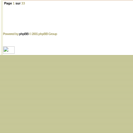
Page
1
sur
33
Powered by
phpBB
© 2001 phpBB Group