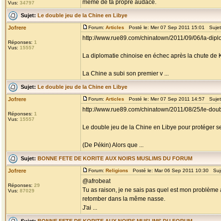
même de ta propre audace.
Vus:
34797
Sujet:
Le double jeu de la Chine en Libye
Jofrere
Forum:
Articles
Posté le: Mer 07 Sep 2011 15:01 Suje
http://www.rue89.com/chinatown/2011/09/06/la-dip
Réponses:
1
Vus:
15557
La diplomatie chinoise en échec après la chute de 
La Chine a subi son premier v ...
Sujet:
Le double jeu de la Chine en Libye
Jofrere
Forum:
Articles
Posté le: Mer 07 Sep 2011 14:57 Suje
http://www.rue89.com/chinatown/2011/08/25/le-doub
Réponses:
1
Vus:
15557
Le double jeu de la Chine en Libye pour protéger se
(De Pékin) Alors que ...
Sujet:
BONNE FETE DE KORITE AUX NOIRS MUSLIMS DU FORUM
Jofrere
Forum:
Religions
Posté le: Mar 06 Sep 2011 10:30 Suj
@afrobeat
Réponses:
29
Tu as raison, je ne sais pas quel est mon problème a
Vus:
87029
retomber dans la même nasse.
J'ai ...
Sujet:
BONNE FETE DE KORITE AUX NOIRS MUSLIMS DU FORUM