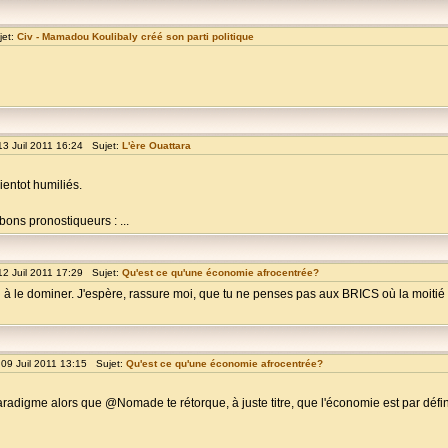
jet:
Civ - Mamadou Koulibaly créé son parti politique
13 Juil 2011 16:24 Sujet:
L'ère Ouattara
ientot humiliés.
bons pronostiqueurs : ...
12 Juil 2011 17:29 Sujet:
Qu'est ce qu'une économie afrocentrée?
ssi à le dominer. J'espère, rassure moi, que tu ne penses pas aux BRICS où la moitié 
09 Juil 2011 13:15 Sujet:
Qu'est ce qu'une économie afrocentrée?
aradigme alors que @Nomade te rétorque, à juste titre, que l'économie est par défini