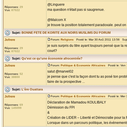
@Linguere
Réponses:
29
ma question n'était pas si saugrenue.
Vus:
87022
@Malcom X
je trouve ta position totalement paradoxale. peut on 
Sujet:
BONNE FETE DE KORITE AUX NOIRS MUSLIMS DU FORUM
Jofrere
Forum:
Religions
Posté le: Mar 30 Aoû 2011 13:56 Suj
je suis surpris du titre ayant toujours pensé que la 
Réponses:
29
court?
Vus:
87022
Sujet:
Qu'est ce qu'une économie afrocentrée?
Jofrere
Forum:
Politique & Economie Africaines
Posté le: Ven 
salut @marvel02
Réponses:
52
je pense que c'est la façon dont tu as posé ton prob
Vus:
38800
faire de la prospective ...
Sujet:
L'ère Ouattara
Jofrere
Forum:
Politique & Economie Africaines
Posté le: Mer 
Déclaration de Mamadou KOULIBALY
Réponses:
69
Démission du FPI
Vus:
145099
&
Création de LIDER – Liberté et Démocratie pour la
Lorsque dans un parcours politique, les évènements 