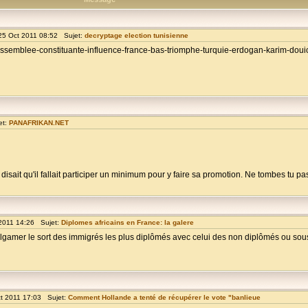
25 Oct 2011 08:52 Sujet:
decryptage election tunisienne
ns-assemblee-constituante-influence-france-bas-triomphe-turquie-erdogan-karim-dou
et:
PANAFRIKAN.NET
i disait qu'il fallait participer un minimum pour y faire sa promotion. Ne tombes tu p
2011 14:26 Sujet:
Diplomes africains en France: la galere
amalgamer le sort des immigrés les plus diplômés avec celui des non diplômés ou sou
t 2011 17:03 Sujet:
Comment Hollande a tenté de récupérer le vote "banlieue