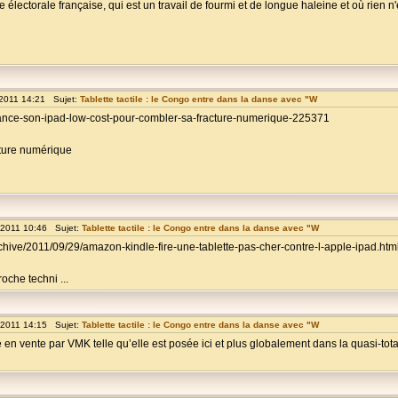
e électorale française, qui est un travail de fourmi et de longue haleine et où rien n
 2011 14:21 Sujet:
Tablette tactile : le Congo entre dans la danse avec "W
lance-son-ipad-low-cost-pour-combler-sa-fracture-numerique-225371
cture numérique
 2011 10:46 Sujet:
Tablette tactile : le Congo entre dans la danse avec "W
hive/2011/09/29/amazon-kindle-fire-une-tablette-pas-cher-contre-l-apple-ipad.htm
oche techni ...
 2011 14:15 Sujet:
Tablette tactile : le Congo entre dans la danse avec "W
 en vente par VMK telle qu’elle est posée ici et plus globalement dans la quasi-totali