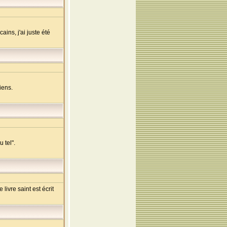
ains, j'ai juste été
iens.
 tel".
livre saint est écrit