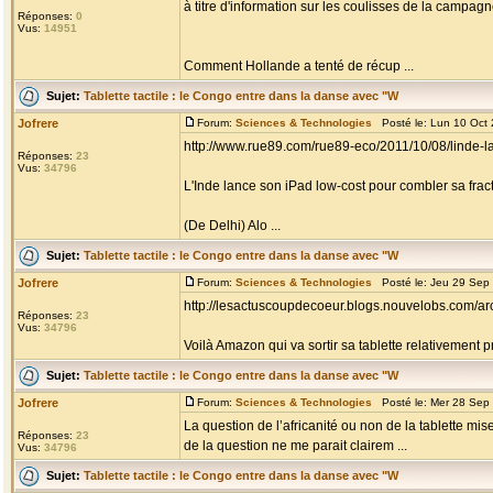
à titre d'information sur les coulisses de la campagn
Réponses:
0
Vus:
14951
Comment Hollande a tenté de récup ...
Sujet:
Tablette tactile : le Congo entre dans la danse avec "W
Jofrere
Forum:
Sciences & Technologies
Posté le: Lun 10 Oct
http://www.rue89.com/rue89-eco/2011/10/08/linde-
Réponses:
23
Vus:
34796
L'Inde lance son iPad low-cost pour combler sa fra
(De Delhi) Alo ...
Sujet:
Tablette tactile : le Congo entre dans la danse avec "W
Jofrere
Forum:
Sciences & Technologies
Posté le: Jeu 29 Sep
http://lesactuscoupdecoeur.blogs.nouvelobs.com/arc
Réponses:
23
Vus:
34796
Voilà Amazon qui va sortir sa tablette relativement pr
Sujet:
Tablette tactile : le Congo entre dans la danse avec "W
Jofrere
Forum:
Sciences & Technologies
Posté le: Mer 28 Sep
La question de l’africanité ou non de la tablette mise
Réponses:
23
de la question ne me parait clairem ...
Vus:
34796
Sujet:
Tablette tactile : le Congo entre dans la danse avec "W