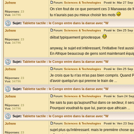
Jofrere
Forum:
Sciences & Technologies
Posté le: Mar 27 Sep
On s'en fout de ce que pensent ces 3 Manawas de Marv
Réponses:
23
tu n'aurais pas pu mieux choisir tes mots
Vus:
34796
Sujet:
Tablette tactile : le Congo entre dans la danse avec "W
Jofrere
Forum:
Sciences & Technologies
Posté le: Dim 25 Sep
débat typiquement griootesque.
Réponses:
23
Vus:
34796
anyway, le sujet est intéressant, l'initiative l'est aus
En Afrique beaucoup de gens sont maintenant équip
Sujet:
Tablette tactile : le Congo entre dans la danse avec "W
Jofrere
Forum:
Sciences & Technologies
Posté le: Dim 25 Sep
Je crois que tu n'as m'as pas bien compris. Quand Pan
Réponses:
23
d'avoir quelqu'un qui prenne le train de ...
Vus:
34796
Sujet:
Tablette tactile : le Congo entre dans la danse avec "W
Jofrere
Forum:
Sciences & Technologies
Posté le: Sam 24 Sep
Ne sais tu pas qu'aujourd'hui dans ce secteur, il se
Réponses:
23
Pourquoi voudrait-tu que lui, parce-que africain ...
Vus:
34796
Sujet:
Tablette tactile : le Congo entre dans la danse avec "W
Jofrere
Forum:
Sciences & Technologies
Posté le: Ven 23 Sep
sujet plus qu'intéressant. mais le première chose qu
Réponses:
23