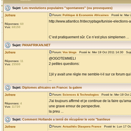
Sujet:
Les revolutions populaires ''spontanees'' (ou provoquees)
Jofrere
Forum:
Politique & Economie Africaines
Posté le: Mar 
http://www.atlantico.fr/decryptage/tunisie-electio
Réponses:
60
Vus:
68150
C’est pratiquement sûr. Ce n’est plus simplemen ...
Sujet:
PANAFRIKAN.NET
Jofrere
Forum:
Vos blogs
Posté le: Mer 19 Oct 2011 14:30 Suj
@OGOTEMMELI
Réponses:
11
2 petites questions:
Vus:
25500
1)il y avait une règle me semble-t-il sur ce forum qu
...
Sujet:
Diplomes africains en France: la galere
Jofrere
Forum:
Sciences & Technologies
Posté le: Mer 19 Oct 
J'ai toujours affirmé et je continue de la faire qu'
Réponses:
4
une grave erreur de perspective.
Vus:
11720
la preu ...
Sujet:
Comment Hollande a tenté de récupérer le vote "banlieue
Jofrere
Forum:
Actualités Diaspora France
Posté le: Lun 17 Oc