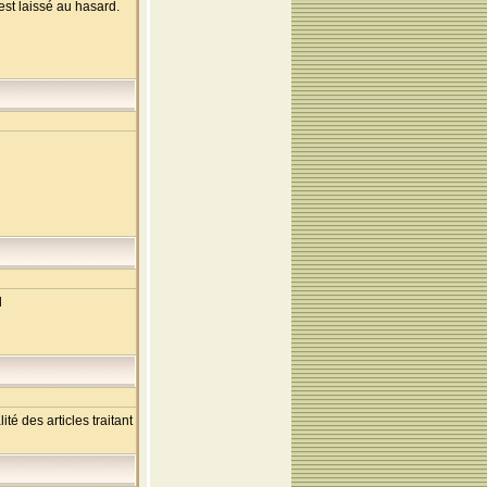
'est laissé au hasard.
l
té des articles traitant