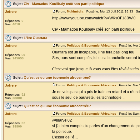
Sujet:
Civ - Mamadou Koulibaly créé son parti politique
Jofrere
Forum:
Multimédia
Posté le: Mer 13 Juil 2011 19:33 Su
http://www.youtube.com/watch?v=WKsOF18BWl0
Réponses:
0
Vus:
4018
Civ - Mamadou Koulibaly créé son parti politique
Sujet:
L'ère Ouattara
Jofrere
Forum:
Politique & Economie Africaines
Posté le: Mer 
Ouattara est un incapable, il ne fera pas long feu.
Réponses:
69
Ses jours sont comptés, lui et sa blanchette seront b
Vus:
145099
C'est vrai que jusque là vous vous êtes révélés très 
Sujet:
Qu'est ce qu'une économie afrocentrée?
Jofrere
Forum:
Politique & Economie Africaines
Posté le: Mar 
Je ne vois pas qui a pris le train en retard et a réu
Réponses:
52
sous le seul de pauvreté, les technologie ...
Vus:
38800
Sujet:
Qu'est ce qu'une économie afrocentrée?
Jofrere
Forum:
Politique & Economie Africaines
Posté le: Sam 
@marvel02
Réponses:
52
si j'ai bien compris, tu parles d'un changement de p
Vus:
38800
la politique.
L'essor de l'é ...