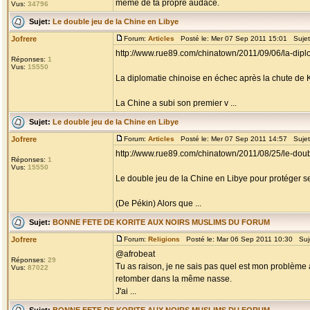
même de ta propre audace.
Vus:
34796
Sujet:
Le double jeu de la Chine en Libye
Jofrere
Forum:
Articles
Posté le: Mer 07 Sep 2011 15:01 Suje
http://www.rue89.com/chinatown/2011/09/06/la-dip
Réponses:
1
Vus:
15550
La diplomatie chinoise en échec après la chute de 
La Chine a subi son premier v ...
Sujet:
Le double jeu de la Chine en Libye
Jofrere
Forum:
Articles
Posté le: Mer 07 Sep 2011 14:57 Suje
http://www.rue89.com/chinatown/2011/08/25/le-doub
Réponses:
1
Vus:
15550
Le double jeu de la Chine en Libye pour protéger se
(De Pékin) Alors que ...
Sujet:
BONNE FETE DE KORITE AUX NOIRS MUSLIMS DU FORUM
Jofrere
Forum:
Religions
Posté le: Mar 06 Sep 2011 10:30 Suj
@afrobeat
Réponses:
29
Tu as raison, je ne sais pas quel est mon problème a
Vus:
87022
retomber dans la même nasse.
J'ai ...
Sujet:
BONNE FETE DE KORITE AUX NOIRS MUSLIMS DU FORUM