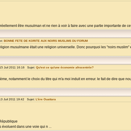
réellement être musulman et ne rien à voir à faire avec une partie importante de cet 
et:
BONNE FETE DE KORITE AUX NOIRS MUSLIMS DU FORUM
religion musulmane était une religion universelle. Donc pourquoi les "noirs muslim" 
15 Juil 2011 16:16 Sujet:
Qu'est ce qu'une économie afrocentrée?
lème, notamment le choix du titre qui m'a moi induit en erreur. le fait de dire que
13 Juil 2011 19:42 Sujet:
L'ère Ouattara
 République
évoluent dans une voie qui n ...