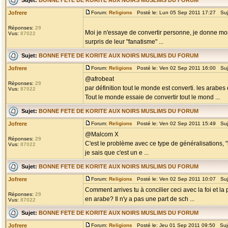
Jofrere
Forum:
Religions
Posté le: Lun 05 Sep 2011 17:27 Suj
Réponses:
29
Moi je n'essaye de convertir personne, je donne mon p
Vus:
87022
surpris de leur "fanatisme" ...
Sujet:
BONNE FETE DE KORITE AUX NOIRS MUSLIMS DU FORUM
Jofrere
Forum:
Religions
Posté le: Ven 02 Sep 2011 16:00 Suj
@afrobeat
Réponses:
29
par définition tout le monde est converti. les arabe
Vus:
87022
Tout le monde essaie de convertir tout le mond ...
Sujet:
BONNE FETE DE KORITE AUX NOIRS MUSLIMS DU FORUM
Jofrere
Forum:
Religions
Posté le: Ven 02 Sep 2011 15:49 Suj
@Malcom X
Réponses:
29
C'est le problème avec ce type de généralisations, "l
Vus:
87022
je sais que c'est un e ...
Sujet:
BONNE FETE DE KORITE AUX NOIRS MUSLIMS DU FORUM
Jofrere
Forum:
Religions
Posté le: Ven 02 Sep 2011 10:07 Suj
Comment arrives tu à concilier ceci avec la foi et la 
Réponses:
29
en arabe? Il n'y a pas une part de sch ...
Vus:
87022
Sujet:
BONNE FETE DE KORITE AUX NOIRS MUSLIMS DU FORUM
Jofrere
Forum:
Religions
Posté le: Jeu 01 Sep 2011 09:50 Suj