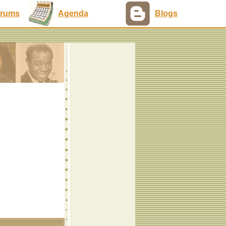
rums
Agenda
Blogs