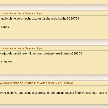
t:
Le double jeu de la Chine en Libye
lomatie-chinoise-en-echec-apres-la-chute-de-kadhafi-220799
Kadhafi
t:
Le double jeu de la Chine en Libye
le-jeu-de-la-chine-en-libye-pour-proteger-ses-interets-219153
s intérêts
et:
BONNE FETE DE KORITE AUX NOIRS MUSLIMS DU FORUM
vec les bavardages inutiles. J'essaie pourtant de passer à de vrais sujets, mais je f