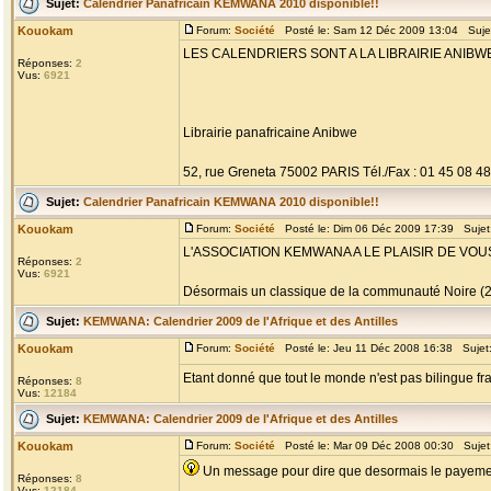
Sujet:
Calendrier Panafricain KEMWANA 2010 disponible!!
Kouokam
Forum:
Société
Posté le: Sam 12 Déc 2009 13:04 Suje
LES CALENDRIERS SONT A LA LIBRAIRIE ANIBWE
Réponses:
2
Vus:
6921
Librairie panafricaine Anibwe
52, rue Greneta 75002 PARIS Tél./Fax : 01 45 08 4
Sujet:
Calendrier Panafricain KEMWANA 2010 disponible!!
Kouokam
Forum:
Société
Posté le: Dim 06 Déc 2009 17:39 Sujet
L'ASSOCIATION KEMWANA A LE PLAISIR DE VO
Réponses:
2
Vus:
6921
Désormais un classique de la communauté Noire (2007
Sujet:
KEMWANA: Calendrier 2009 de l'Afrique et des Antilles
Kouokam
Forum:
Société
Posté le: Jeu 11 Déc 2008 16:38 Sujet
Etant donné que tout le monde n'est pas bilingue fra
Réponses:
8
Vus:
12184
Sujet:
KEMWANA: Calendrier 2009 de l'Afrique et des Antilles
Kouokam
Forum:
Société
Posté le: Mar 09 Déc 2008 00:30 Sujet
Un message pour dire que desormais le payement
Réponses:
8
Vus:
12184