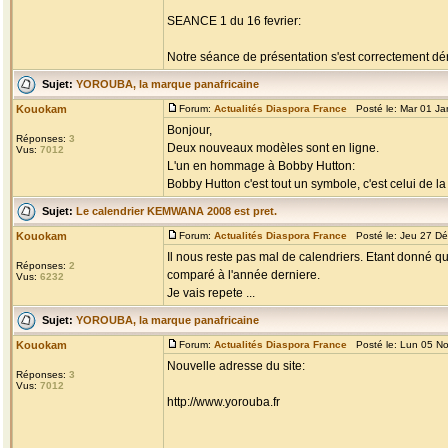
SEANCE 1 du 16 fevrier:
Notre séance de présentation s'est correctement déro
Sujet:
YOROUBA, la marque panafricaine
Kouokam
Forum:
Actualités Diaspora France
Posté le: Mar 01 Ja
Bonjour,
Réponses:
3
Deux nouveaux modèles sont en ligne.
Vus:
7012
L'un en hommage à Bobby Hutton:
Bobby Hutton c'est tout un symbole, c'est celui de la
Sujet:
Le calendrier KEMWANA 2008 est pret.
Kouokam
Forum:
Actualités Diaspora France
Posté le: Jeu 27 Dé
Il nous reste pas mal de calendriers. Etant donné qu
Réponses:
2
comparé à l'année derniere.
Vus:
6232
Je vais repete ...
Sujet:
YOROUBA, la marque panafricaine
Kouokam
Forum:
Actualités Diaspora France
Posté le: Lun 05 N
Nouvelle adresse du site:
Réponses:
3
Vus:
7012
http://www.yorouba.fr