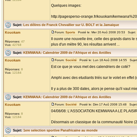
Quelques images:
http://pagesperso-orange.fr/kouokam/kemwana%20s
Sujet:
Les délires de Franck Chevallier sur U. BOLT et la Jamaique
Kouokam
Forum:
Sports
Posté le: Mer 20 Aoû 2008 20:53 Sujet:
Il ouvre une nouvelle ère, celle des grands dans le 
Réponses:
47
plus d'un mètre 90, les résultas arrivent ...
Vus:
42768
Sujet:
KEMWANA: Calendrier 2009 de l'Afrique et des Antilles
Kouokam
Forum:
Société
Posté le: Lun 18 Aoû 2008 14:55 Suje
Est ce que je vous met des calendriers de coté?
Réponses:
8
Vus:
12184
Amphi avec des etudiants triés sur le volet en effet
Il y a plus de 300 dates, alors je pense qu'il vaut mieu
Sujet:
KEMWANA: Calendrier 2009 de l'Afrique et des Antilles
Kouokam
Forum:
Société
Posté le: Dim 17 Aoû 2008 15:48 Sujet
04/08/08: L'ASSOCIATION KEMWANA A LE PLAI
Réponses:
8
Vus:
12184
Désormais un classique de la communauté Noire (2007
Sujet:
1ere selection sportive Panafricaine au monde