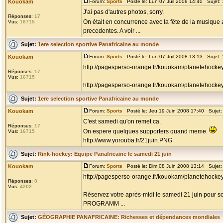
Kouokam
Forum:
Sports
Posté le: Lun 07 Juil 2008 14:40 Sujet:
J'ai pas d'autres photos, sorry.
Réponses:
17
On était en concurrence avec la fête de la musique 
Vus:
16715
precedentes. A voir ...
Sujet:
1ere selection sportive Panafricaine au monde
Kouokam
Forum:
Sports
Posté le: Lun 07 Juil 2008 13:13 Sujet:
http://pagesperso-orange.fr/kouokam/planetehockey
Réponses:
17
Vus:
16715
http://pagesperso-orange.fr/kouokam/planetehockey
Sujet:
1ere selection sportive Panafricaine au monde
Kouokam
Forum:
Sports
Posté le: Jeu 19 Juin 2008 17:40 Sujet
C'est samedi qu'on remet ca.
Réponses:
17
On espere quelques supporters quand meme.
Vus:
16715
http://www.yorouba.fr/21juin.PNG
Sujet:
Rink-hockey: Equipe Panafricaine le samedi 21 juin
Kouokam
Forum:
Sports
Posté le: Dim 08 Juin 2008 13:14 Sujet
http://pagesperso-orange.fr/kouokam/planetehocke
Réponses:
0
Vus:
4202
Réservez votre après-midi le samedi 21 juin pour soute
PROGRAMM ...
Sujet:
GÉOGRAPHIE PANAFRICAINE: Richesses et dépendances mondiales