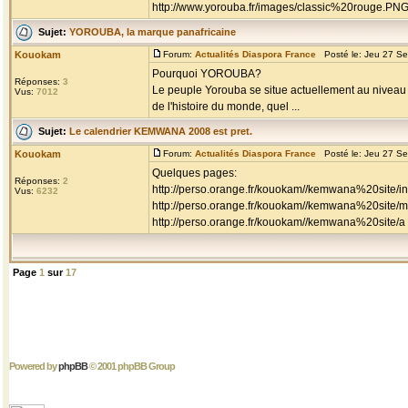
http://www.yorouba.fr/images/classic%20rouge.PN
Sujet:
YOROUBA, la marque panafricaine
Kouokam
Forum:
Actualités Diaspora France
Posté le: Jeu 27 S
Pourquoi YOROUBA?
Réponses:
3
Le peuple Yorouba se situe actuellement au niveau 
Vus:
7012
de l'histoire du monde, quel ...
Sujet:
Le calendrier KEMWANA 2008 est pret.
Kouokam
Forum:
Actualités Diaspora France
Posté le: Jeu 27 S
Quelques pages:
Réponses:
2
http://perso.orange.fr/kouokam//kemwana%20site/i
Vus:
6232
http://perso.orange.fr/kouokam//kemwana%20sit
http://perso.orange.fr/kouokam//kemwana%20site/a .
Page
1
sur
17
Powered by
phpBB
© 2001 phpBB Group