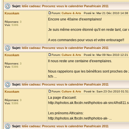
Sujet:
Idée cadeau: Procurez vous le calendrier Panafricain 2011
Kouokam
Forum:
Culture & Arts
Posté le: Mar 21 Déc 2010 14:38
Encore une 40aine d'exemplaires!
Réponses:
3
Vus:
5386
Je suis même encore étonné qu'il en reste tant, car c
A vos commandes pour vous et votre entourage!!
Sujet:
Idée cadeau: Procurez vous le calendrier Panafricain 2011
Kouokam
Forum:
Culture & Arts
Posté le: Mar 09 Nov 2010 12:21
Il nous reste une centaine d'exemplaires.
Réponses:
3
Vus:
5386
Nous rappelons que les bénéfices sont proches de z
N'h ...
Sujet:
Idée cadeau: Procurez vous le calendrier Panafricain 2011
Kouokam
Forum:
Culture & Arts
Posté le: Sam 23 Oct 2010 01:5
La page d'accueil:
Réponses:
3
http://sphotos.ak.fbcdn.net/hphotos-ak-snc4/h
Vus:
5386
Les prénoms Africains:
http://sphotos.ak.fbcdn.net/hphotos-ak- ...
Sujet:
Idée cadeau: Procurez vous le calendrier Panafricain 2011