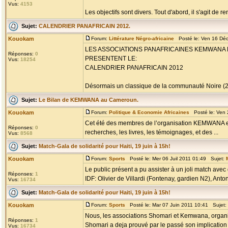
Vus:
4153
Les objectifs sont divers. Tout d'abord, il s'agit de r
Sujet:
CALENDRIER PANAFRICAIN 2012.
Kouokam
Forum:
Littérature Négro-africaine
Posté le: Ven 16 Dé
LES ASSOCIATIONS PANAFRICAINES KEMWANA 
Réponses:
0
PRESENTENT LE:
Vus:
18254
CALENDRIER PANAFRICAIN 2012
Désormais un classique de la communauté Noire (200
Sujet:
Le Bilan de KEMWANA au Cameroun.
Kouokam
Forum:
Politique & Economie Africaines
Posté le: Ven 
Cet été des membres de l’organisation KEMWANA eta
Réponses:
0
recherches, les livres, les témoignages, et des ...
Vus:
8568
Sujet:
Match-Gala de solidarité pour Haiti, 19 juin à 15h!
Kouokam
Forum:
Sports
Posté le: Mer 06 Juil 2011 01:49 Sujet:
Le public présent a pu assister à un joli match ave
Réponses:
1
IDF: Olivier de Villardi (Fontenay, gardien N2), Anto
Vus:
16734
Sujet:
Match-Gala de solidarité pour Haiti, 19 juin à 15h!
Kouokam
Forum:
Sports
Posté le: Mar 07 Juin 2011 10:41 Sujet:
Nous, les associations Shomari et Kemwana, organis
Réponses:
1
Shomari a deja prouvé par le passé son implication su
Vus:
16734