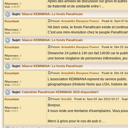
Après des années de discussion sur grioo et autres fo
Réponses:
5
de fraternité et de solidarité entre l ...
Vus:
24695
Sujet:
Séance KEMWANA: Le fonds Panafricain
Kouokam
Forum:
Actualités Diaspora France
Posté le: Sam 07 A
Hé bien voila, le fonds Panafricain existe et continu
Réponses:
4
C'est une mini-révolution chez le peuple Panafricain,
Vus:
20023
Sujet:
Séance KEMWANA: Le fonds Panafricain
Kouokam
Forum:
Actualités Diaspora France
Posté le: Dim 25 Ju
Dimanche 24 juillet à 14h (en fait 14h30 car le p
Réponses:
4
une bonne vingtaine de personnes intéressées, jeu .
Vus:
20023
Sujet:
Séance KEMWANA: Le fonds Panafricain
Kouokam
Forum:
Actualités Diaspora France
Posté le: Dim 18 Ju
L'association KEMWANA reprend du service public. 
Réponses:
4
géographiques (Histoire Noire aux USA, histoire de l
Vus:
20023
Sujet:
Calendrier Panafricain KEMWANA 2010 disponible!!
Kouokam
Forum:
Société
Posté le: Sam 02 Jan 2010 02:17 Suje
Bonjour,
Réponses:
2
Il nous reste une trentaine d'exemplaires. Vous pou
Vus:
6921
Merci à grioo pour le cou de pub ic ...