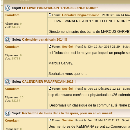
Sujet:
LE LIVRE PANAFRICAIN "L'EXCELLENCE NOIRE"
Kouokam
Forum:
Littérature Négro-africaine
Posté le: Lun 14 No
LE LIVRE PANAFRICAIN "L'EXCELLENCE NOIRE":
Réponses:
0
Vus:
54190
Directement inspiré des écrits de MARCUS GARVEY, 
Sujet:
Calendrier panafricain 2014!!!
Kouokam
Forum:
Société
Posté le: Dim 12 Jan 2014 21:29 Sujet
.« L’éducation est le moyen par lequel un peuple se 
Réponses:
0
Vus:
19733
Marcus Garvey.
Souhaitez vous que le ...
Sujet:
CALENDRIER PANAFRICAIN 2013!!
Kouokam
Forum:
Société
Posté le: Jeu 13 Déc 2012 12:12 Sujet
http://kemwana.com/index.php/actualites/26-calendr
Réponses:
10
Vus:
32164
.Désormais un classique de la communauté Noire (200
Sujet:
Recherche de livres dans la diaspora, pour un envoi massif:
Kouokam
Forum:
Société
Posté le: Ven 11 Mai 2012 11:27 Sujet
Des membres de KEMWANA seront au Cameroun à pa
Réponses:
0