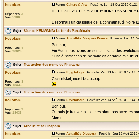
Kouokam
Forum:
Culture & Arts
Posté le: Lun 18 Oct 2010 01:21
IDEE CADEAU: LES ASSOCIATIONS PANAFRICA
Réponses:
3
Vus:
5386
Désormais un classique de la communauté Noire (200
Sujet:
Séance KEMWANA: Le fonds Panafricain
Kouokam
Forum:
Actualités Diaspora France
Posté le: Lun 13 S
Bonjour,
Réponses:
4
Fin Aout nous avons présenté la suite des évolution
Vus:
20023
Suite à l'obtention d'une salle en dernière minute et
Sujet:
Traduction des noms de Pharaons
Kouokam
Forum:
Egyptologie
Posté le: Ven 13 Aoû 2010 17:47 
C'est nickel, merci beaucoup.
Réponses:
3
Vus:
18436
Sujet:
Traduction des noms de Pharaons
Kouokam
Forum:
Egyptologie
Posté le: Ven 13 Aoû 2010 10:44 
Bonjour,
Réponses:
3
Ou puis-je trouver la liste des pharaons avec les nom
Vus:
18436
Merci
Sujet:
Afrique et sa Diaspora
Kouokam
Forum:
Actualités Diaspora
Posté le: Jeu 12 Aoû 2010