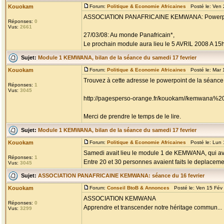
Kouokam
Forum:
Politique & Economie Africaines
Posté le: Ven 
ASSOCIATION PANAFRICAINE KEMWANA: Powerpoint 
Réponses:
0
Vus:
2661
27/03/08: Au monde Panafricain*,
Le prochain module aura lieu le 5 AVRIL 2008 A 15h à
Sujet:
Module 1 KEMWANA, bilan de la séance du samedi 17 fevrier
Kouokam
Forum:
Politique & Economie Africaines
Posté le: Mar 
Trouvez à cette adresse le powerpoint de la séance
Réponses:
1
Vus:
3045
http://pagesperso-orange.fr/kouokam//kemwana%20
Merci de prendre le temps de le lire.
Sujet:
Module 1 KEMWANA, bilan de la séance du samedi 17 fevrier
Kouokam
Forum:
Politique & Economie Africaines
Posté le: Lun 
Samedi avait lieu le module 1 de KEMWANA, qui avait 
Réponses:
1
Entre 20 et 30 personnes avaient faits le deplacemen
Vus:
3045
Sujet:
ASSOCIATION PANAFRICAINE KEMWANA: séance du 16 fevrier
Kouokam
Forum:
Conseil BtoB & Annonces
Posté le: Ven 15 Fév
ASSOCIATION KEMWANA
Réponses:
0
Apprendre et transcender notre héritage commun...
Vus:
3299