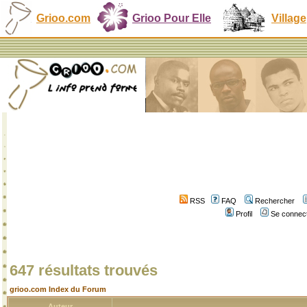
Grioo.com
Grioo Pour Elle
Village
RSS
FAQ
Rechercher
Profil
Se connect
647 résultats trouvés
grioo.com Index du Forum
Auteur