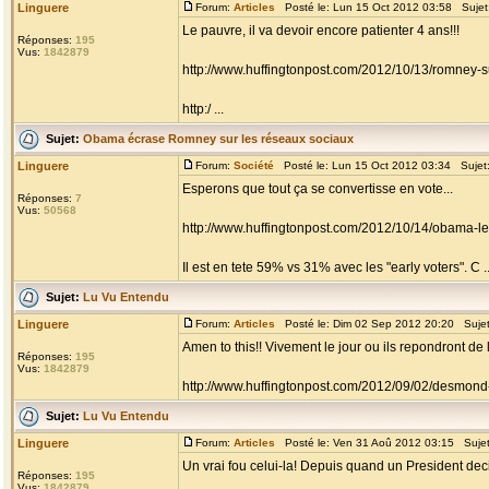
Linguere
Forum:
Articles
Posté le: Lun 15 Oct 2012 03:58 Sujet
Le pauvre, il va devoir encore patienter 4 ans!!!
Réponses:
195
Vus:
1842879
http://www.huffingtonpost.com/2012/10/13/romney-
http:/ ...
Sujet:
Obama écrase Romney sur les réseaux sociaux
Linguere
Forum:
Société
Posté le: Lun 15 Oct 2012 03:34 Sujet
Esperons que tout ça se convertisse en vote...
Réponses:
7
Vus:
50568
http://www.huffingtonpost.com/2012/10/14/obama-l
Il est en tete 59% vs 31% avec les "early voters". C ..
Sujet:
Lu Vu Entendu
Linguere
Forum:
Articles
Posté le: Dim 02 Sep 2012 20:20 Suje
Amen to this!! Vivement le jour ou ils repondront d
Réponses:
195
Vus:
1842879
http://www.huffingtonpost.com/2012/09/02/desmond-t
Sujet:
Lu Vu Entendu
Linguere
Forum:
Articles
Posté le: Ven 31 Aoû 2012 03:15 Suje
Un vrai fou celui-la! Depuis quand un President dec
Réponses:
195
Vus:
1842879