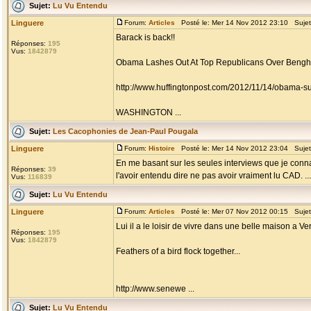
Sujet:
Lu Vu Entendu
Linguere
Forum:
Articles
Posté le: Mer 14 Nov 2012 23:10 Suje
Barack is back!!
Réponses:
195
Vus:
1842879
Obama Lashes Out At Top Republicans Over Bengha
http://www.huffingtonpost.com/2012/11/14/obama-
WASHINGTON ...
Sujet:
Les Cacophonies de Jean-Paul Pougala
Linguere
Forum:
Histoire
Posté le: Mer 14 Nov 2012 23:04 Suje
En me basant sur les seules interviews que je conna
Réponses:
39
l'avoir entendu dire ne pas avoir vraiment lu CAD. ...
Vus:
116839
Sujet:
Lu Vu Entendu
Linguere
Forum:
Articles
Posté le: Mer 07 Nov 2012 00:15 Suje
Lui il a le loisir de vivre dans une belle maison a 
Réponses:
195
Vus:
1842879
Feathers of a bird flock together...
http://www.senewe ...
Sujet:
Lu Vu Entendu