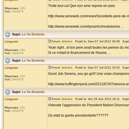
Triste tout ca! Que son ame repose en paix.
Réponses:
195
Vus:
1842879
http://www.seneweb.com/news/Societe/le-pere-de-m
http://www.seneweb.com/dynamic/modules/ne ...
Sujet:
Lu Vu Entendu
Linguere
Forum:
Articles
Posté le: Sam 07 Juil 2012 20:49 Suje
Yeah right...et ton pere avait toutes les peines du
Réponses:
195
Si ce n'etait le financement de Niasse, ...
Vus:
1842879
Sujet:
Lu Vu Entendu
Linguere
Forum:
Articles
Posté le: Sam 07 Juil 2012 19:20 Suje
Good Job Serena, you go girl!! Une vraie championne!
Réponses:
195
Vus:
1842879
http://www.huffingtonpost.com/2012/07/07/serena-wi
Sujet:
Lu Vu Entendu
Linguere
Forum:
Articles
Posté le: Ven 29 Juin 2012 16:11 Suje
Videode l'aggression du President Malien Dioncoun
Réponses:
195
Vus:
1842879
Ou etait la garde presidentielle??????