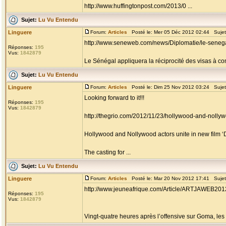
http://www.huffingtonpost.com/2013/0 ...
Sujet:
Lu Vu Entendu
Linguere
Forum:
Articles
Posté le: Mer 05 Déc 2012 02:44 Suje
http://www.seneweb.com/news/Diplomatie/le-senegal
Réponses:
195
Vus:
1842879
Le Sénégal appliquera la réciprocité des visas à com
Sujet:
Lu Vu Entendu
Linguere
Forum:
Articles
Posté le: Dim 25 Nov 2012 03:24 Suje
Looking forward to it!!!
Réponses:
195
Vus:
1842879
http://thegrio.com/2012/11/23/hollywood-and-nollywo
Hollywood and Nollywood actors unite in new film ‘D
The casting for ...
Sujet:
Lu Vu Entendu
Linguere
Forum:
Articles
Posté le: Mar 20 Nov 2012 17:41 Suje
http://www.jeuneafrique.com/Article/ARTJAWEB201
Réponses:
195
Vus:
1842879
Vingt-quatre heures après l’offensive sur Goma, les r