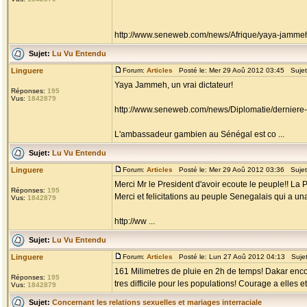
http://www.seneweb.com/news/Afrique/yaya-jammeh-r
Sujet:
Lu Vu Entendu
Linguere
Forum:
Articles
Posté le: Mer 29 Aoû 2012 03:45 Suje
Yaya Jammeh, un vrai dictateur!
Réponses:
195
Vus:
1842879
http://www.seneweb.com/news/Diplomatie/derniere
L'ambassadeur gambien au Sénégal est co ...
Sujet:
Lu Vu Entendu
Linguere
Forum:
Articles
Posté le: Mer 29 Aoû 2012 03:36 Suje
Merci Mr le President d'avoir ecoute le peuple!! La P
Réponses:
195
Merci et felicitations au peuple Senegalais qui a un
Vus:
1842879
http://ww ...
Sujet:
Lu Vu Entendu
Linguere
Forum:
Articles
Posté le: Lun 27 Aoû 2012 04:13 Suje
161 Milimetres de pluie en 2h de temps! Dakar enc
Réponses:
195
tres difficile pour les populations! Courage a elles et 
Vus:
1842879
Sujet:
Concernant les relations sexuelles et mariages interraciale