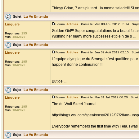
Thieyy Grioo, 7 ans plutard...la meme salade!!! Si on
Sujet:
Lu Vu Entendu
Linguere
Forum:
Articles
Posté le: Ven 03 Aoû 2012 05:14 Suje
Golden Girl!!! Super congratulations to a beautiful 
Réponses:
195
Wishing her many more successes et plein de s ...
Vus:
1842879
Sujet:
Lu Vu Entendu
Linguere
Forum:
Articles
Posté le: Jeu 02 Aoû 2012 02:15 Suje
L'equipe olympique du Senegal s'est qualifiee pour le
Réponses:
195
happen! Bonne continuation!!!!
Vus:
1842879
But de ...
Sujet:
Lu Vu Entendu
Linguere
Forum:
Articles
Posté le: Mar 31 Juil 2012 00:20 Sujet
Tire du Wall Street Journal
Réponses:
195
Vus:
1842879
http://blogs.wsj.com/speakeasy/2012/07/28/an-unspo
Everybody remembers the first time with Fela. I was 
Sujet:
Lu Vu Entendu