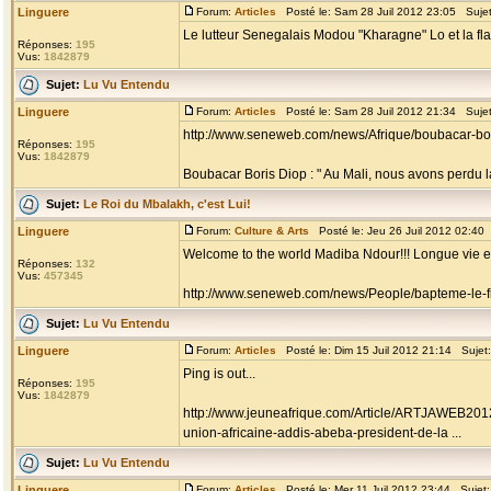
Linguere
Forum:
Articles
Posté le: Sam 28 Juil 2012 23:05 Suje
Le lutteur Senegalais Modou "Kharagne" Lo et la f
Réponses:
195
Vus:
1842879
Sujet:
Lu Vu Entendu
Linguere
Forum:
Articles
Posté le: Sam 28 Juil 2012 21:34 Suje
http://www.seneweb.com/news/Afrique/boubacar-bor
Réponses:
195
Vus:
1842879
Boubacar Boris Diop : " Au Mali, nous avons perdu la
Sujet:
Le Roi du Mbalakh, c'est Lui!
Linguere
Forum:
Culture & Arts
Posté le: Jeu 26 Juil 2012 02:40
Welcome to the world Madiba Ndour!!! Longue vie e
Réponses:
132
Vus:
457345
http://www.seneweb.com/news/People/bapteme-le-f
Sujet:
Lu Vu Entendu
Linguere
Forum:
Articles
Posté le: Dim 15 Juil 2012 21:14 Sujet
Ping is out...
Réponses:
195
Vus:
1842879
http://www.jeuneafrique.com/Article/ARTJAWEB201
union-africaine-addis-abeba-president-de-la ...
Sujet:
Lu Vu Entendu
Linguere
Forum:
Articles
Posté le: Mer 11 Juil 2012 23:44 Sujet