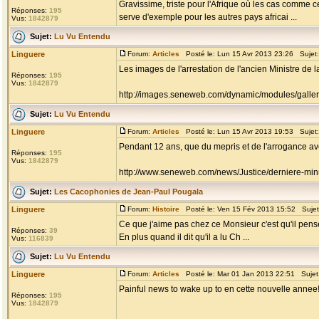
Gravissime, triste pour l'Afrique où les cas comme 
Réponses:
195
serve d'exemple pour les autres pays africai ...
Vus:
1842879
Sujet:
Lu Vu Entendu
Linguere
Forum:
Articles
Posté le: Lun 15 Avr 2013 23:26 Sujet
Les images de l'arrestation de l'ancien Ministre de l
Réponses:
195
Vus:
1842879
http://images.seneweb.com/dynamic/modules/gall
Sujet:
Lu Vu Entendu
Linguere
Forum:
Articles
Posté le: Lun 15 Avr 2013 19:53 Sujet
Pendant 12 ans, que du mepris et de l'arrogance av
Réponses:
195
Vus:
1842879
http://www.seneweb.com/news/Justice/derniere-minut
Sujet:
Les Cacophonies de Jean-Paul Pougala
Linguere
Forum:
Histoire
Posté le: Ven 15 Fév 2013 15:52 Suje
Ce que j'aime pas chez ce Monsieur c'est qu'il pense et
Réponses:
39
En plus quand il dit qu'il a lu Ch ...
Vus:
116839
Sujet:
Lu Vu Entendu
Linguere
Forum:
Articles
Posté le: Mar 01 Jan 2013 22:51 Sujet
Painful news to wake up to en cette nouvelle annee!
Réponses:
195
Vus:
1842879