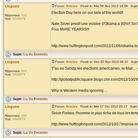
Linguere
Forum:
Articles
Posté le: Mar 06 Nov 2012 19:59 Suje
Election Day here on our side of the world!!
Réponses:
195
Vus:
1842879
Nate Silver predit une victoire d'Obama a 90%!! So ho
Four MoRE YEARSS!!!
http://www.huffingtonpost.com/2012/11/06/obama-tear
Sujet:
Lu Vu Entendu
Linguere
Forum:
Articles
Posté le: Ven 02 Nov 2012 04:10 Suje
Y'au eu Sandy, les elections americaines, le Mali.... 
Réponses:
195
Vus:
1842879
http://globalpublicsquare.blogs.cnn.com/2012/10/29
Why is Western media ignoring ...
Sujet:
Lu Vu Entendu
Linguere
Forum:
Articles
Posté le: Mer 17 Oct 2012 20:17 Sujet
Selon Forbes, l'homme le plus riche de tous les tem
Réponses:
195
Vus:
1842879
http://www.huffingtonpost.com/2012/10/17/mansa-m
Sujet:
Lu Vu Entendu