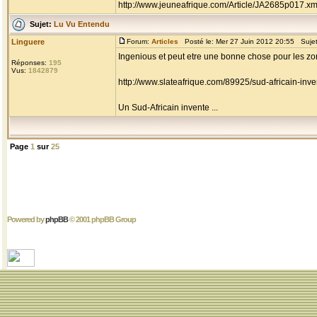
http://www.jeuneafrique.com/Article/JA2685p017.xm
Sujet:
Lu Vu Entendu
Linguere
Forum:
Articles
Posté le: Mer 27 Juin 2012 20:55 Suje
Ingenious et peut etre une bonne chose pour les zones
Réponses:
195
Vus:
1842879
http://www.slateafrique.com/89925/sud-africain-in
Un Sud-Africain invente ...
Page
1
sur
25
Powered by
phpBB
© 2001 phpBB Group