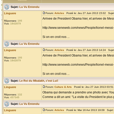
Sujet:
Lu Vu Entendu
Linguere
Forum:
Articles
Posté le: Jeu 27 Juin 2013 15:02 Suje
Arrivee de President Obama hier, et arrivee de Mess
Réponses:
195
Vus:
1842879
http://www.seneweb.com/news/People/lionel-messi-
Si on en croit nos ...
Sujet:
Lu Vu Entendu
Linguere
Forum:
Articles
Posté le: Jeu 27 Juin 2013 14:24 Suje
Arrivee de President Obama hier, et arrivee de Mess
Réponses:
195
Vus:
1842879
http://www.seneweb.com/news/People/lionel-messi-
Si on en croit nos ...
Sujet:
Le Roi du Mbalakh, c'est Lui!
Linguere
Forum:
Culture & Arts
Posté le: Jeu 27 Juin 2013 03:5
Obama qui demande a prendre une photo avec You
Réponses:
132
Comme a dit un ami: "La visite du President le plu
Vus:
457345
Sujet:
Lu Vu Entendu
Linguere
Forum:
Articles
Posté le: Mar 16 Avr 2013 19:09 Sujet