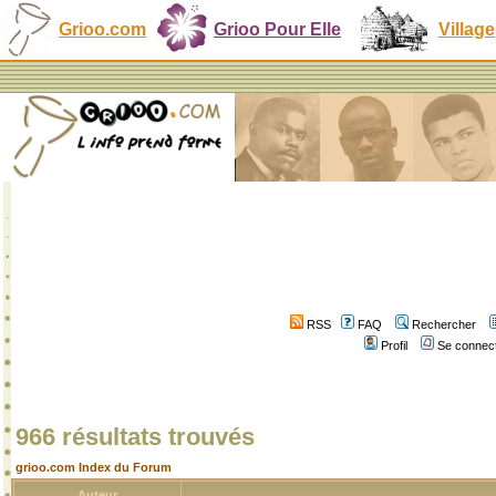
Grioo.com
Grioo Pour Elle
Village
RSS
FAQ
Rechercher
Profil
Se connect
966 résultats trouvés
grioo.com Index du Forum
Auteur