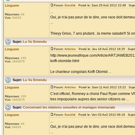
Linguere
Forum:
Société
Posté le: Sam 25 Aoû 2012 22:48 Suje
...
Réponses:
44
Oui, je n'ai pas peur de le dire, une race doit demeu
Vus:
54033
...
Thieyy Grioo, 7 ans plutard...la meme salade!!! Si on
Sujet:
Lu Vu Entendu
Linguere
Forum:
Articles
Posté le: Jeu 16 Aoû 2012 16:25 Suje
http://www.jeuneafrique.com/Article/ARTJAWEB2012
Réponses:
195
koffi-olomide.html
Vus:
1842879
Le chanteur congolais Koffi Olomid ...
Sujet:
Lu Vu Entendu
Linguere
Forum:
Articles
Posté le: Sam 11 Aoû 2012 15:22 Suje
C'est officiel, Romney a choisi Paul Ryan comme VP!
Réponses:
195
tres impopulaire aupres des senior citizens so ...
Vus:
1842879
Sujet:
Concernant les relations sexuelles et mariages interraciale
Linguere
Forum:
Société
Posté le: Ven 03 Aoû 2012 06:19 Suje
...
Réponses:
44
Oui, je n'ai pas peur de le dire, une race doit demeu
Vus:
54033
...