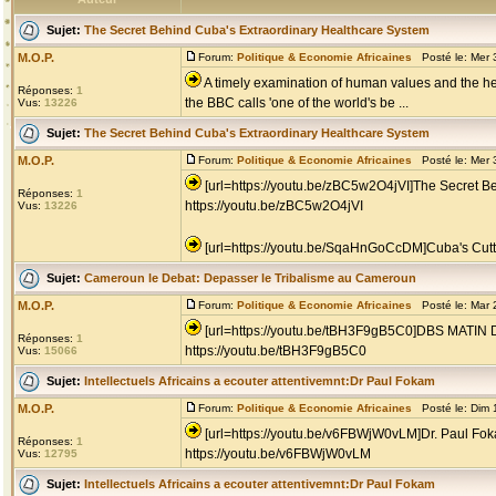
Sujet:
The Secret Behind Cuba's Extraordinary Healthcare System
M.O.P.
Forum:
Politique & Economie Africaines
Posté le: Mer 
A timely examination of human values and the heal
Réponses:
1
the BBC calls 'one of the world's be ...
Vus:
13226
Sujet:
The Secret Behind Cuba's Extraordinary Healthcare System
M.O.P.
Forum:
Politique & Economie Africaines
Posté le: Mer 
[url=https://youtu.be/zBC5w2O4jVI]The Secret B
Réponses:
1
https://youtu.be/zBC5w2O4jVI
Vus:
13226
[url=https://youtu.be/SqaHnGoCcDM]Cuba's Cutt
Sujet:
Cameroun le Debat: Depasser le Tribalisme au Cameroun
M.O.P.
Forum:
Politique & Economie Africaines
Posté le: Mar 
[url=https://youtu.be/tBH3F9gB5C0]DBS M
Réponses:
1
https://youtu.be/tBH3F9gB5C0
Vus:
15066
Sujet:
Intellectuels Africains a ecouter attentivemnt:Dr Paul Fokam
M.O.P.
Forum:
Politique & Economie Africaines
Posté le: Dim 
[url=https://youtu.be/v6FBWjW0vLM]Dr. Paul F
Réponses:
1
https://youtu.be/v6FBWjW0vLM
Vus:
12795
Sujet:
Intellectuels Africains a ecouter attentivemnt:Dr Paul Fokam