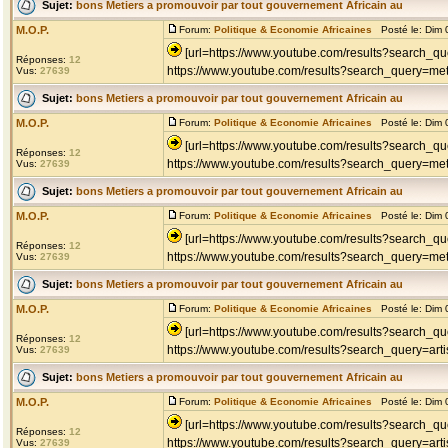
Sujet:
bons Metiers a promouvoir par tout gouvernement Africain au
M.O.P.
Forum:
Politique & Economie Africaines
Posté le: Dim 
[url=https://www.youtube.com/results?search_que
Réponses:
12
https://www.youtube.com/results?search_query=met
Vus:
27639
Sujet:
bons Metiers a promouvoir par tout gouvernement Africain au
M.O.P.
Forum:
Politique & Economie Africaines
Posté le: Dim 
[url=https://www.youtube.com/results?search_
Réponses:
12
https://www.youtube.com/results?search_query=met
Vus:
27639
Sujet:
bons Metiers a promouvoir par tout gouvernement Africain au
M.O.P.
Forum:
Politique & Economie Africaines
Posté le: Dim 
[url=https://www.youtube.com/results?search_qu
Réponses:
12
https://www.youtube.com/results?search_query=meti
Vus:
27639
Sujet:
bons Metiers a promouvoir par tout gouvernement Africain au
M.O.P.
Forum:
Politique & Economie Africaines
Posté le: Dim 
[url=https://www.youtube.com/results?search_que
Réponses:
12
https://www.youtube.com/results?search_query=art
Vus:
27639
Sujet:
bons Metiers a promouvoir par tout gouvernement Africain au
M.O.P.
Forum:
Politique & Economie Africaines
Posté le: Dim 
[url=https://www.youtube.com/results?search_que
Réponses:
12
https://www.youtube.com/results?search_query=art
Vus:
27639