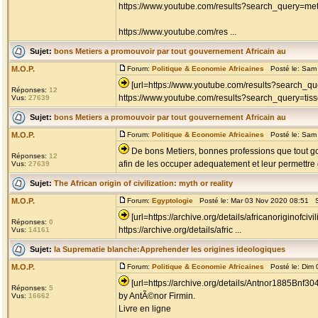
https://www.youtube.com/results?search_query=met
https://www.youtube.com/res ...
Sujet:
bons Metiers a promouvoir par tout gouvernement Africain au
M.O.P.
Forum:
Politique & Economie Africaines
Posté le: Sam 
[url=https://www.youtube.com/results?search_que
Réponses:
12
https://www.youtube.com/results?search_query=tis
Vus:
27639
Sujet:
bons Metiers a promouvoir par tout gouvernement Africain au
M.O.P.
Forum:
Politique & Economie Africaines
Posté le: Sam 
De bons Metiers, bonnes professions que tout go
Réponses:
12
afin de les occuper adequatement et leur permettre d
Vus:
27639
Sujet:
The African origin of civilization: myth or reality
M.O.P.
Forum:
Egyptologie
Posté le: Mar 03 Nov 2020 08:51 S
[url=https://archive.org/details/africanoriginofcivi
Réponses:
0
https://archive.org/details/afric ...
Vus:
14161
Sujet:
la Suprematie blanche:Apprehender les origines ideologiques
M.O.P.
Forum:
Politique & Economie Africaines
Posté le: Dim 
[url=https://archive.org/details/Antnor1885Bnf3
Réponses:
5
by AntÃ©nor Firmin.
Vus:
16662
Livre en ligne