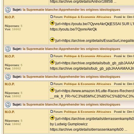
https://archive.org/details/Antnor1885B ...
Sujet:
la Suprematie blanche:Apprehender les origines ideologiques
M.O.P.
Forum:
Politique & Economie Africaines
Posté le: Dim 
[url=https://youtu.be/7QyvreAkrQk]ESSAI SU
Réponses:
5
https://youtu.be/7QyvreAkrQk
Vus:
16662
[url=https://archive.org/details/EssaiSurLinegalit
Sujet:
la Suprematie blanche:Apprehender les origines ideologiques
M.O.P.
Forum:
Politique & Economie Africaines
Posté le: Dim 
[url=https://archive.org/details/bub_gb_pjbJAA
Réponses:
5
https://archive.org/details/bub_gb_pjbJAAAAMAAJ
Vus:
16662
Sujet:
la Suprematie blanche:Apprehender les origines ideologiques
M.O.P.
Forum:
Politique & Economie Africaines
Posté le: Dim 
[url=https://www.amazon.fr/Lutte-Races-Recher
Réponses:
5
__mk_fr_FR=%C3%85M%C3%85%C5%BD%C3%95%C3
Vus:
16662
Sujet:
la Suprematie blanche:Apprehender les origines ideologiques
M.O.P.
Forum:
Politique & Economie Africaines
Posté le: Dim 
[url=https://archive.org/details/derrassenka
Réponses:
5
by Ludwig Gumplowicz
Vus:
16662
https://archive.org/details/derrassenkampfs00 ...