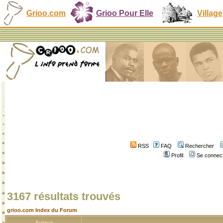
Grioo.com
Grioo Pour Elle
Village
RSS
FAQ
Rechercher
Profil
Se connect
3167 résultats trouvés
grioo.com Index du Forum
Auteur