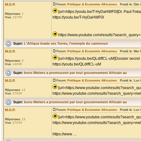
M.O.P.
Forum:
Politique & Economie Africaines
Posté le: Dim 
[url=https://youtu.be/T-HyDaHWF0I]Dr. Paul Fokam
Réponses:
1
https://youtu.be/T-HyDaHWF0I
Vus:
12795
https://www.youtube.com/results?search_query
Sujet:
L'Afrique brade ses Terres, l'exemple du cameroun
M.O.P.
Forum:
Politique & Economie Africaines
Posté le: Mer 
[url=https://youtu.be/QLdlffCL-uM]Dossier secret :
Réponses:
0
https://youtu.be/QLdlffCL-uM
Vus:
14035
Sujet:
bons Metiers a promouvoir par tout gouvernement Africain au
M.O.P.
Forum:
Politique & Economie Africaines
Posté le: Lun 
[url=https://www.youtube.com/results?search_qu
Réponses:
12
https://www.youtube.com/results?search_query=met
Vus:
27639
Sujet:
bons Metiers a promouvoir par tout gouvernement Africain au
M.O.P.
Forum:
Politique & Economie Africaines
Posté le: Lun 
[url=https://www.youtube.com/results?search_que
Réponses:
12
https://www.youtube.com/results?search_query=met
Vus:
27639
https://www. ...