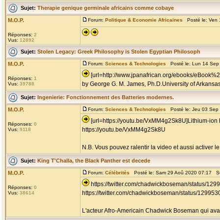
Sujet:
Therapie genique germinale africains comme cobaye
M.O.P.
Forum:
Politique & Economie Africaines
Posté le: Ven 
Réponses:
2
Vus:
12892
Sujet:
Stolen Legacy: Greek Philosophy is Stolen Egyptian Philosoph
M.O.P.
Forum:
Sciences & Technologies
Posté le: Lun 14 Sep
[url=http://www.jpanafrican.org/ebooks/eBook%
Réponses:
1
by George G. M. James, Ph.D.University of Arkansas, 
Vus:
39788
Sujet:
Ingenierie: Fonctionnement des Batteries modernes.
M.O.P.
Forum:
Sciences & Technologies
Posté le: Jeu 03 Sep
[url=https://youtu.be/VxMM4g2Sk8U]Lithium-ion b
Réponses:
0
https://youtu.be/VxMM4g2Sk8U
Vus:
9118
N.B. Vous pouvez ralentir la video et aussi activer le
Sujet:
King T'Challa, the Black Panther est decede
M.O.P.
Forum:
Célébrités
Posté le: Sam 29 Aoû 2020 07:17 S
https://twitter.com/chadwickboseman/status/1
Réponses:
0
https://twitter.com/chadwickboseman/status/1299
Vus:
38614
L'acteur Afro-Americain Chadwick Boseman qui avait j