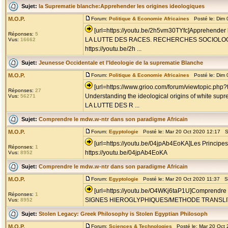
Sujet:
la Suprematie blanche:Apprehender les origines ideologiques
M.O.P.
Forum:
Politique & Economie Africaines
Posté le: Dim 
[url=https://youtu.be/2h5vm30TYfc]Apprehender l
Réponses:
5
LA LUTTE DES RACES. RECHERCHES SOCIOLO
Vus:
16662
https://youtu.be/2h ...
Sujet:
Jeunesse Occidentale et l'Ideologie de la suprematie Blanche
M.O.P.
Forum:
Politique & Economie Africaines
Posté le: Dim 
[url=https://www.grioo.com/forum/viewtopic.php
Réponses:
27
Understanding the ideological origins of white sup
Vus:
56271
LA LUTTE DES R ...
Sujet:
Comprendre le mdw.w-ntr dans son paradigme Africain
M.O.P.
Forum:
Egyptologie
Posté le: Mar 20 Oct 2020 12:17 S
[url=https://youtu.be/04jpAb4EoKA]Les Principes
Réponses:
1
https://youtu.be/04jpAb4EoKA
Vus:
8952
Sujet:
Comprendre le mdw.w-ntr dans son paradigme Africain
M.O.P.
Forum:
Egyptologie
Posté le: Mar 20 Oct 2020 11:37 S
[url=https://youtu.be/O4WKj6taP1U]Comprendre l
Réponses:
1
SIGNES HIEROGLYPHIQUES/METHODE TRANSLITT
Vus:
8952
Sujet:
Stolen Legacy: Greek Philosophy is Stolen Egyptian Philosoph
M.O.P.
Forum:
Sciences & Technologies
Posté le: Mar 20 Oct 