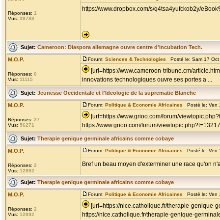
https://www.dropbox.com/s/q4tsa4yufckob2y/eBoo
Réponses:
1
Vus:
39788
Sujet:
Cameroon: Diaspora allemagne ouvre centre d'incubation Tech.
M.O.P.
Forum:
Sciences & Technologies
Posté le: Sam 17 Oct
[url=https://www.cameroon-tribune.cm/article.ht
Réponses:
0
innovations technologiques ouvre ses portes a ...
Vus:
11115
Sujet:
Jeunesse Occidentale et l'Ideologie de la suprematie Blanche
M.O.P.
Forum:
Politique & Economie Africaines
Posté le: Ven 
[url=https://www.grioo.com/forum/viewtopic.ph
Réponses:
27
https://www.grioo.com/forum/viewtopic.php?t=1321
Vus:
56271
Sujet:
Therapie genique germinale africains comme cobaye
M.O.P.
Forum:
Politique & Economie Africaines
Posté le: Ven 
Bref un beau moyen d'exterminer une race qu'on n
Réponses:
2
Vus:
12892
Sujet:
Therapie genique germinale africains comme cobaye
M.O.P.
Forum:
Politique & Economie Africaines
Posté le: Ven 
[url=https://nice.catholique.fr/therapie-genique-
Réponses:
2
https://nice.catholique.fr/therapie-genique-germinal
Vus:
12892