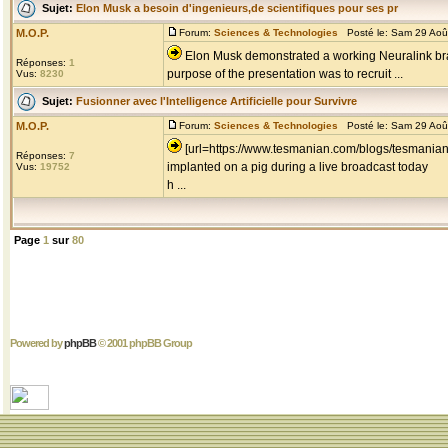
Sujet:
Elon Musk a besoin d'ingenieurs,de scientifiques pour ses pr
M.O.P.
Forum:
Sciences & Technologies
Posté le: Sam 29 Aoû
Elon Musk demonstrated a working Neuralink brai
Réponses:
1
purpose of the presentation was to recruit ...
Vus:
8230
Sujet:
Fusionner avec l'Intelligence Artificielle pour Survivre
M.O.P.
Forum:
Sciences & Technologies
Posté le: Sam 29 Aoû
[url=https://www.tesmanian.com/blogs/tesmanian
Réponses:
7
implanted on a pig during a live broadcast today
Vus:
19752
h ...
Page
1
sur
80
Powered by
phpBB
© 2001 phpBB Group