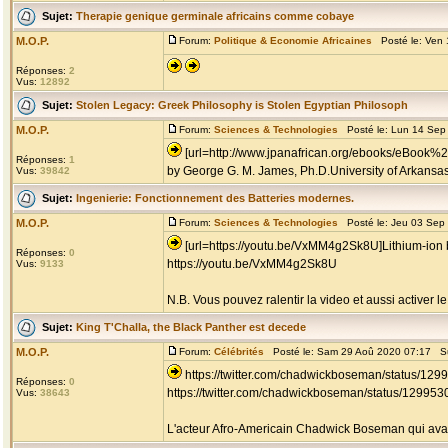
Sujet:
Therapie genique germinale africains comme cobaye
M.O.P.
Forum:
Politique & Economie Africaines
Posté le: Ven 
Réponses:
2
Vus:
12892
Sujet:
Stolen Legacy: Greek Philosophy is Stolen Egyptian Philosoph
M.O.P.
Forum:
Sciences & Technologies
Posté le: Lun 14 Sep
[url=http://www.jpanafrican.org/ebooks/eBook%
Réponses:
1
by George G. M. James, Ph.D.University of Arkansas, 
Vus:
39842
Sujet:
Ingenierie: Fonctionnement des Batteries modernes.
M.O.P.
Forum:
Sciences & Technologies
Posté le: Jeu 03 Sep
[url=https://youtu.be/VxMM4g2Sk8U]Lithium-ion b
Réponses:
0
https://youtu.be/VxMM4g2Sk8U
Vus:
9133
N.B. Vous pouvez ralentir la video et aussi activer le
Sujet:
King T'Challa, the Black Panther est decede
M.O.P.
Forum:
Célébrités
Posté le: Sam 29 Aoû 2020 07:17 S
https://twitter.com/chadwickboseman/status/1
Réponses:
0
https://twitter.com/chadwickboseman/status/1299
Vus:
38643
L'acteur Afro-Americain Chadwick Boseman qui avait j