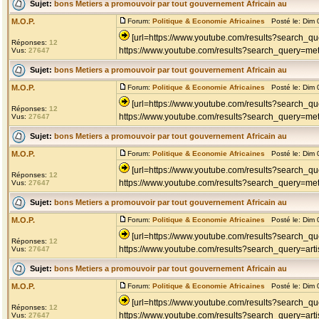
Sujet:
bons Metiers a promouvoir par tout gouvernement Africain au
M.O.P.
Forum:
Politique & Economie Africaines
Posté le: Dim 
[url=https://www.youtube.com/results?search_que
Réponses:
12
https://www.youtube.com/results?search_query=met
Vus:
27647
Sujet:
bons Metiers a promouvoir par tout gouvernement Africain au
M.O.P.
Forum:
Politique & Economie Africaines
Posté le: Dim 
[url=https://www.youtube.com/results?search_
Réponses:
12
https://www.youtube.com/results?search_query=met
Vus:
27647
Sujet:
bons Metiers a promouvoir par tout gouvernement Africain au
M.O.P.
Forum:
Politique & Economie Africaines
Posté le: Dim 
[url=https://www.youtube.com/results?search_qu
Réponses:
12
https://www.youtube.com/results?search_query=meti
Vus:
27647
Sujet:
bons Metiers a promouvoir par tout gouvernement Africain au
M.O.P.
Forum:
Politique & Economie Africaines
Posté le: Dim 
[url=https://www.youtube.com/results?search_que
Réponses:
12
https://www.youtube.com/results?search_query=art
Vus:
27647
Sujet:
bons Metiers a promouvoir par tout gouvernement Africain au
M.O.P.
Forum:
Politique & Economie Africaines
Posté le: Dim 
[url=https://www.youtube.com/results?search_que
Réponses:
12
https://www.youtube.com/results?search_query=art
Vus:
27647