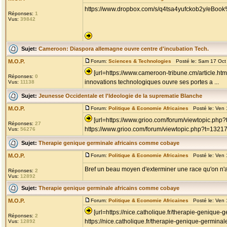
https://www.dropbox.com/s/q4tsa4yufckob2y/eBoo
Réponses:
1
Vus:
39842
Sujet:
Cameroon: Diaspora allemagne ouvre centre d'incubation Tech.
M.O.P.
Forum:
Sciences & Technologies
Posté le: Sam 17 Oct
[url=https://www.cameroon-tribune.cm/article.ht
Réponses:
0
innovations technologiques ouvre ses portes a ...
Vus:
11138
Sujet:
Jeunesse Occidentale et l'Ideologie de la suprematie Blanche
M.O.P.
Forum:
Politique & Economie Africaines
Posté le: Ven 
[url=https://www.grioo.com/forum/viewtopic.ph
Réponses:
27
https://www.grioo.com/forum/viewtopic.php?t=1321
Vus:
56276
Sujet:
Therapie genique germinale africains comme cobaye
M.O.P.
Forum:
Politique & Economie Africaines
Posté le: Ven 
Bref un beau moyen d'exterminer une race qu'on n
Réponses:
2
Vus:
12892
Sujet:
Therapie genique germinale africains comme cobaye
M.O.P.
Forum:
Politique & Economie Africaines
Posté le: Ven 
[url=https://nice.catholique.fr/therapie-genique-
Réponses:
2
https://nice.catholique.fr/therapie-genique-germinal
Vus:
12892