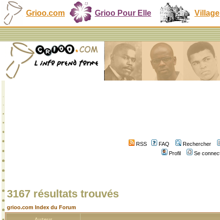
Grioo.com
Grioo Pour Elle
Village
RSS
FAQ
Rechercher
Profil
Se connect
3167 résultats trouvés
grioo.com Index du Forum
Auteur