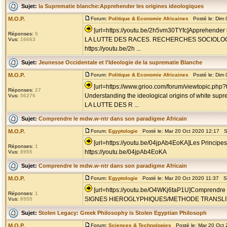
Sujet:
la Suprematie blanche:Apprehender les origines ideologiques
M.O.P.
Forum:
Politique & Economie Africaines
Posté le: Dim 
[url=https://youtu.be/2h5vm30TYfc]Apprehender l
Réponses:
5
LA LUTTE DES RACES. RECHERCHES SOCIOLO
Vus:
16663
https://youtu.be/2h ...
Sujet:
Jeunesse Occidentale et l'Ideologie de la suprematie Blanche
M.O.P.
Forum:
Politique & Economie Africaines
Posté le: Dim 
[url=https://www.grioo.com/forum/viewtopic.php
Réponses:
27
Understanding the ideological origins of white sup
Vus:
56276
LA LUTTE DES R ...
Sujet:
Comprendre le mdw.w-ntr dans son paradigme Africain
M.O.P.
Forum:
Egyptologie
Posté le: Mar 20 Oct 2020 12:17 S
[url=https://youtu.be/04jpAb4EoKA]Les Principes
Réponses:
1
https://youtu.be/04jpAb4EoKA
Vus:
8955
Sujet:
Comprendre le mdw.w-ntr dans son paradigme Africain
M.O.P.
Forum:
Egyptologie
Posté le: Mar 20 Oct 2020 11:37 S
[url=https://youtu.be/O4WKj6taP1U]Comprendre l
Réponses:
1
SIGNES HIEROGLYPHIQUES/METHODE TRANSLITT
Vus:
8955
Sujet:
Stolen Legacy: Greek Philosophy is Stolen Egyptian Philosoph
M.O.P.
Forum:
Sciences & Technologies
Posté le: Mar 20 Oct 