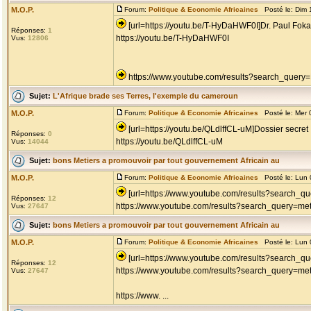
M.O.P.
Forum:
Politique & Economie Africaines
Posté le: Dim 
[url=https://youtu.be/T-HyDaHWF0I]Dr. Paul Fokam
Réponses:
1
https://youtu.be/T-HyDaHWF0I
Vus:
12806
https://www.youtube.com/results?search_query
Sujet:
L'Afrique brade ses Terres, l'exemple du cameroun
M.O.P.
Forum:
Politique & Economie Africaines
Posté le: Mer 
[url=https://youtu.be/QLdlffCL-uM]Dossier secret :
Réponses:
0
https://youtu.be/QLdlffCL-uM
Vus:
14044
Sujet:
bons Metiers a promouvoir par tout gouvernement Africain au
M.O.P.
Forum:
Politique & Economie Africaines
Posté le: Lun 
[url=https://www.youtube.com/results?search_qu
Réponses:
12
https://www.youtube.com/results?search_query=met
Vus:
27647
Sujet:
bons Metiers a promouvoir par tout gouvernement Africain au
M.O.P.
Forum:
Politique & Economie Africaines
Posté le: Lun 
[url=https://www.youtube.com/results?search_que
Réponses:
12
https://www.youtube.com/results?search_query=met
Vus:
27647
https://www. ...