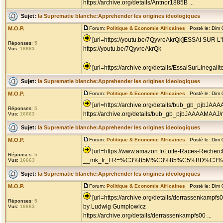
https://archive.org/details/Antnor1885B ...
Sujet:
la Suprematie blanche:Apprehender les origines ideologiques
M.O.P.
Forum:
Politique & Economie Africaines
Posté le: Dim 
[url=https://youtu.be/7QyvreAkrQk]ESSAI SU
Réponses:
5
https://youtu.be/7QyvreAkrQk
Vus:
16663
[url=https://archive.org/details/EssaiSurLinegalit
Sujet:
la Suprematie blanche:Apprehender les origines ideologiques
M.O.P.
Forum:
Politique & Economie Africaines
Posté le: Dim 
[url=https://archive.org/details/bub_gb_pjbJAA
Réponses:
5
https://archive.org/details/bub_gb_pjbJAAAAMAAJ
Vus:
16663
Sujet:
la Suprematie blanche:Apprehender les origines ideologiques
M.O.P.
Forum:
Politique & Economie Africaines
Posté le: Dim 
[url=https://www.amazon.fr/Lutte-Races-Recher
Réponses:
5
__mk_fr_FR=%C3%85M%C3%85%C5%BD%C3%95%C3
Vus:
16663
Sujet:
la Suprematie blanche:Apprehender les origines ideologiques
M.O.P.
Forum:
Politique & Economie Africaines
Posté le: Dim 
[url=https://archive.org/details/derrassenka
Réponses:
5
by Ludwig Gumplowicz
Vus:
16663
https://archive.org/details/derrassenkampfs00 ...