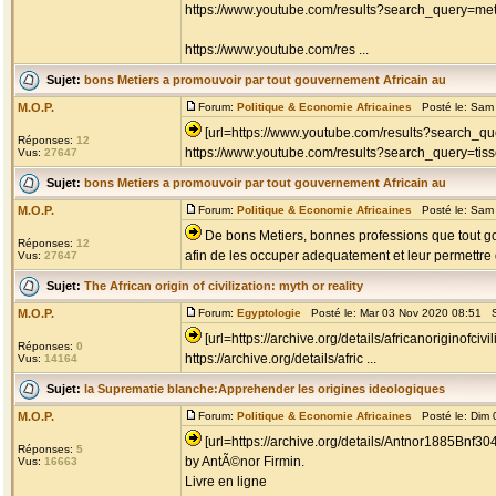
https://www.youtube.com/results?search_query=met
https://www.youtube.com/res ...
Sujet:
bons Metiers a promouvoir par tout gouvernement Africain au
M.O.P.
Forum:
Politique & Economie Africaines
Posté le: Sam 
[url=https://www.youtube.com/results?search_que
Réponses:
12
https://www.youtube.com/results?search_query=tis
Vus:
27647
Sujet:
bons Metiers a promouvoir par tout gouvernement Africain au
M.O.P.
Forum:
Politique & Economie Africaines
Posté le: Sam 
De bons Metiers, bonnes professions que tout go
Réponses:
12
afin de les occuper adequatement et leur permettre d
Vus:
27647
Sujet:
The African origin of civilization: myth or reality
M.O.P.
Forum:
Egyptologie
Posté le: Mar 03 Nov 2020 08:51 S
[url=https://archive.org/details/africanoriginofcivi
Réponses:
0
https://archive.org/details/afric ...
Vus:
14164
Sujet:
la Suprematie blanche:Apprehender les origines ideologiques
M.O.P.
Forum:
Politique & Economie Africaines
Posté le: Dim 
[url=https://archive.org/details/Antnor1885Bnf3
Réponses:
5
by AntÃ©nor Firmin.
Vus:
16663
Livre en ligne