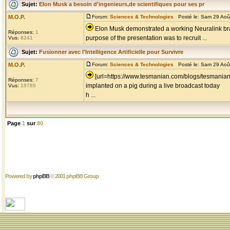
Sujet:
Elon Musk a besoin d'ingenieurs,de scientifiques pour ses pr
M.O.P.
Forum:
Sciences & Technologies
Posté le: Sam 29 Aoû
Elon Musk demonstrated a working Neuralink brai
Réponses:
1
purpose of the presentation was to recruit ...
Vus:
8241
Sujet:
Fusionner avec l'Intelligence Artificielle pour Survivre
M.O.P.
Forum:
Sciences & Technologies
Posté le: Sam 29 Aoû
[url=https://www.tesmanian.com/blogs/tesmanian
Réponses:
7
implanted on a pig during a live broadcast today
Vus:
19785
h ...
Page
1
sur
80
Powered by
phpBB
© 2001 phpBB Group