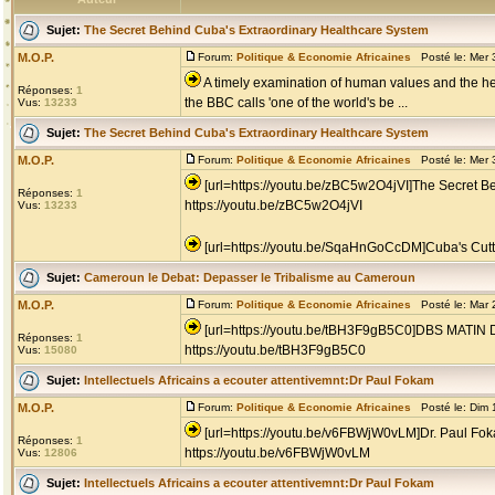
Sujet:
The Secret Behind Cuba's Extraordinary Healthcare System
M.O.P.
Forum:
Politique & Economie Africaines
Posté le: Mer 
A timely examination of human values and the heal
Réponses:
1
the BBC calls 'one of the world's be ...
Vus:
13233
Sujet:
The Secret Behind Cuba's Extraordinary Healthcare System
M.O.P.
Forum:
Politique & Economie Africaines
Posté le: Mer 
[url=https://youtu.be/zBC5w2O4jVI]The Secret B
Réponses:
1
https://youtu.be/zBC5w2O4jVI
Vus:
13233
[url=https://youtu.be/SqaHnGoCcDM]Cuba's Cutt
Sujet:
Cameroun le Debat: Depasser le Tribalisme au Cameroun
M.O.P.
Forum:
Politique & Economie Africaines
Posté le: Mar 
[url=https://youtu.be/tBH3F9gB5C0]DBS M
Réponses:
1
https://youtu.be/tBH3F9gB5C0
Vus:
15080
Sujet:
Intellectuels Africains a ecouter attentivemnt:Dr Paul Fokam
M.O.P.
Forum:
Politique & Economie Africaines
Posté le: Dim 
[url=https://youtu.be/v6FBWjW0vLM]Dr. Paul F
Réponses:
1
https://youtu.be/v6FBWjW0vLM
Vus:
12806
Sujet:
Intellectuels Africains a ecouter attentivemnt:Dr Paul Fokam