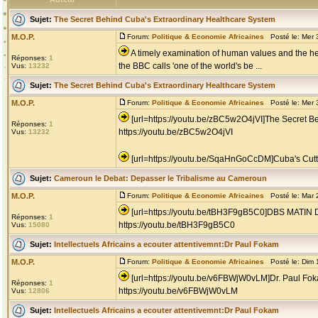
Sujet:
The Secret Behind Cuba's Extraordinary Healthcare System
M.O.P.
Forum:
Politique & Economie Africaines
Posté le: Mer 
A timely examination of human values and the heal
Réponses:
1
the BBC calls 'one of the world's be ...
Vus:
13232
Sujet:
The Secret Behind Cuba's Extraordinary Healthcare System
M.O.P.
Forum:
Politique & Economie Africaines
Posté le: Mer 
[url=https://youtu.be/zBC5w2O4jVI]The Secret B
Réponses:
1
https://youtu.be/zBC5w2O4jVI
Vus:
13232
[url=https://youtu.be/SqaHnGoCcDM]Cuba's Cutt
Sujet:
Cameroun le Debat: Depasser le Tribalisme au Cameroun
M.O.P.
Forum:
Politique & Economie Africaines
Posté le: Mar 
[url=https://youtu.be/tBH3F9gB5C0]DBS M
Réponses:
1
https://youtu.be/tBH3F9gB5C0
Vus:
15080
Sujet:
Intellectuels Africains a ecouter attentivemnt:Dr Paul Fokam
M.O.P.
Forum:
Politique & Economie Africaines
Posté le: Dim 
[url=https://youtu.be/v6FBWjW0vLM]Dr. Paul F
Réponses:
1
https://youtu.be/v6FBWjW0vLM
Vus:
12806
Sujet:
Intellectuels Africains a ecouter attentivemnt:Dr Paul Fokam