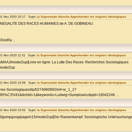
01 Nov 2020 20:17 Sujet:
la Suprematie blanche:Apprehender les origines ideologiques
R L'INEGALITE DES RACES HUMAINES de A. DE GOBINEAU.
eDesRa ...
01 Nov 2020 11:31 Sujet:
la Suprematie blanche:Apprehender les origines ideologiques
AAMAAJ/mode/2up]Livre en ligne: La Lutte Des Races: Recherches Sociologiques
/mode/2up
01 Nov 2020 10:59 Sujet:
la Suprematie blanche:Apprehender les origines ideologiques
ches-Sociologiques/dp/0274060892/ref=sr_1_1?
%91&dchild=1&keywords=Ludwig+Gumplowicz&qid=16042246 ...
01 Nov 2020 10:52 Sujet:
la Suprematie blanche:Apprehender les origines ideologiques
mpfs00gumpgoog/page/n15/mode/2up]Der Rassenkampf: Sociologische Untersuchung