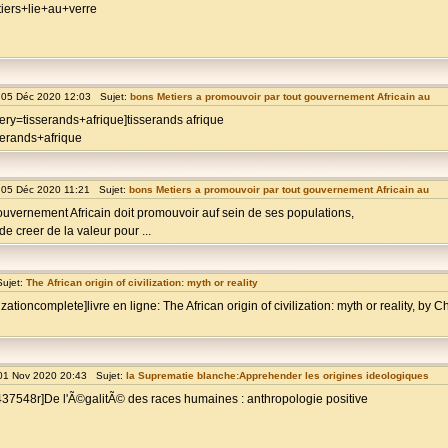
iers+lie+au+verre
05 Déc 2020 12:03 Sujet:
bons Metiers a promouvoir par tout gouvernement Africain au
ry=tisserands+afrique]tisserands afrique
serands+afrique
05 Déc 2020 11:21 Sujet:
bons Metiers a promouvoir par tout gouvernement Africain au
uvernement Africain doit promouvoir auf sein de ses populations,
e creer de la valeur pour ...
ujet:
The African origin of civilization: myth or reality
lizationcomplete]livre en ligne: The African origin of civilization: myth or reality, by 
01 Nov 2020 20:43 Sujet:
la Suprematie blanche:Apprehender les origines ideologiques
0437548r]De l'Ã©galitÃ© des races humaines : anthropologie positive