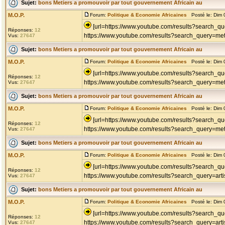
Sujet:
bons Metiers a promouvoir par tout gouvernement Africain au
M.O.P.
Forum:
Politique & Economie Africaines
Posté le: Dim 
[url=https://www.youtube.com/results?search_que
Réponses:
12
https://www.youtube.com/results?search_query=met
Vus:
27647
Sujet:
bons Metiers a promouvoir par tout gouvernement Africain au
M.O.P.
Forum:
Politique & Economie Africaines
Posté le: Dim 
[url=https://www.youtube.com/results?search_
Réponses:
12
https://www.youtube.com/results?search_query=met
Vus:
27647
Sujet:
bons Metiers a promouvoir par tout gouvernement Africain au
M.O.P.
Forum:
Politique & Economie Africaines
Posté le: Dim 
[url=https://www.youtube.com/results?search_qu
Réponses:
12
https://www.youtube.com/results?search_query=meti
Vus:
27647
Sujet:
bons Metiers a promouvoir par tout gouvernement Africain au
M.O.P.
Forum:
Politique & Economie Africaines
Posté le: Dim 
[url=https://www.youtube.com/results?search_que
Réponses:
12
https://www.youtube.com/results?search_query=art
Vus:
27647
Sujet:
bons Metiers a promouvoir par tout gouvernement Africain au
M.O.P.
Forum:
Politique & Economie Africaines
Posté le: Dim 
[url=https://www.youtube.com/results?search_que
Réponses:
12
https://www.youtube.com/results?search_query=art
Vus:
27647