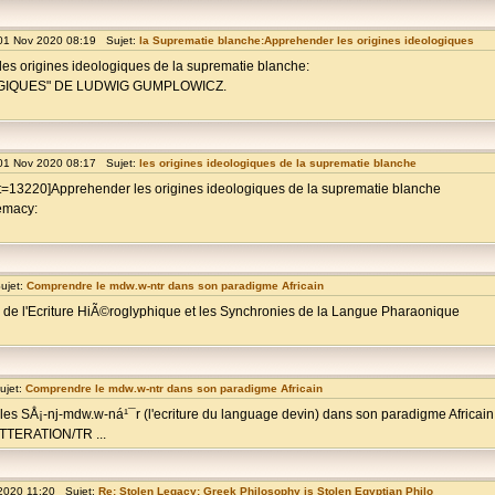
01 Nov 2020 08:19 Sujet:
la Suprematie blanche:Apprehender les origines ideologiques
es origines ideologiques de la suprematie blanche:
GIQUES" DE LUDWIG GUMPLOWICZ.
01 Nov 2020 08:17 Sujet:
les origines ideologiques de la suprematie blanche
?t=13220]Apprehender les origines ideologiques de la suprematie blanche
remacy:
ujet:
Comprendre le mdw.w-ntr dans son paradigme Africain
 de l'Ecriture HiÃ©roglyphique et les Synchronies de la Langue Pharaonique
ujet:
Comprendre le mdw.w-ntr dans son paradigme Africain
es SÅ¡-nj-mdw.w-ná¹¯r (l'ecriture du language devin) dans son paradigme Afric
ERATION/TR ...
2020 11:20 Sujet:
Re: Stolen Legacy: Greek Philosophy is Stolen Egyptian Philo