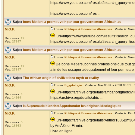
https://www.youtube.com/results?search_query=met
https://www.youtube.com/res ...
Sujet:
bons Metiers a promouvoir par tout gouvernement Africain au
M.O.P.
Forum:
Politique & Economie Africaines
Posté le: Sam 
[url=https://www.youtube.com/results?search_que
Réponses:
12
https://www.youtube.com/results?search_query=tis
Vus:
27647
Sujet:
bons Metiers a promouvoir par tout gouvernement Africain au
M.O.P.
Forum:
Politique & Economie Africaines
Posté le: Sam 
De bons Metiers, bonnes professions que tout go
Réponses:
12
afin de les occuper adequatement et leur permettre d
Vus:
27647
Sujet:
The African origin of civilization: myth or reality
M.O.P.
Forum:
Egyptologie
Posté le: Mar 03 Nov 2020 08:51 S
[url=https://archive.org/details/africanoriginofcivi
Réponses:
0
https://archive.org/details/afric ...
Vus:
14164
Sujet:
la Suprematie blanche:Apprehender les origines ideologiques
M.O.P.
Forum:
Politique & Economie Africaines
Posté le: Dim 
[url=https://archive.org/details/Antnor1885Bnf3
Réponses:
5
by AntÃ©nor Firmin.
Vus:
16663
Livre en ligne