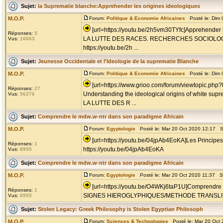
Sujet:
la Suprematie blanche:Apprehender les origines ideologiques
M.O.P.
Forum:
Politique & Economie Africaines
Posté le: Dim 
[url=https://youtu.be/2h5vm30TYfc]Apprehender l
Réponses:
5
LA LUTTE DES RACES. RECHERCHES SOCIOLO
Vus:
16663
https://youtu.be/2h ...
Sujet:
Jeunesse Occidentale et l'Ideologie de la suprematie Blanche
M.O.P.
Forum:
Politique & Economie Africaines
Posté le: Dim 
[url=https://www.grioo.com/forum/viewtopic.php
Réponses:
27
Understanding the ideological origins of white sup
Vus:
56276
LA LUTTE DES R ...
Sujet:
Comprendre le mdw.w-ntr dans son paradigme Africain
M.O.P.
Forum:
Egyptologie
Posté le: Mar 20 Oct 2020 12:17 S
[url=https://youtu.be/04jpAb4EoKA]Les Principes
Réponses:
1
https://youtu.be/04jpAb4EoKA
Vus:
8955
Sujet:
Comprendre le mdw.w-ntr dans son paradigme Africain
M.O.P.
Forum:
Egyptologie
Posté le: Mar 20 Oct 2020 11:37 S
[url=https://youtu.be/O4WKj6taP1U]Comprendre l
Réponses:
1
SIGNES HIEROGLYPHIQUES/METHODE TRANSLITT
Vus:
8955
Sujet:
Stolen Legacy: Greek Philosophy is Stolen Egyptian Philosoph
M.O.P.
Forum:
Sciences & Technologies
Posté le: Mar 20 Oct 