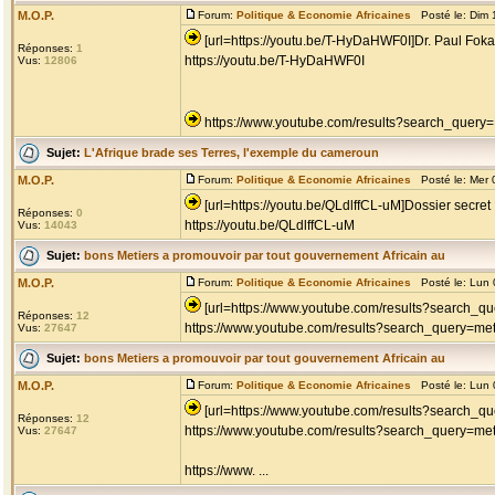
M.O.P.
Forum:
Politique & Economie Africaines
Posté le: Dim 
[url=https://youtu.be/T-HyDaHWF0I]Dr. Paul Fokam
Réponses:
1
https://youtu.be/T-HyDaHWF0I
Vus:
12806
https://www.youtube.com/results?search_query
Sujet:
L'Afrique brade ses Terres, l'exemple du cameroun
M.O.P.
Forum:
Politique & Economie Africaines
Posté le: Mer 
[url=https://youtu.be/QLdlffCL-uM]Dossier secret :
Réponses:
0
https://youtu.be/QLdlffCL-uM
Vus:
14043
Sujet:
bons Metiers a promouvoir par tout gouvernement Africain au
M.O.P.
Forum:
Politique & Economie Africaines
Posté le: Lun 
[url=https://www.youtube.com/results?search_qu
Réponses:
12
https://www.youtube.com/results?search_query=met
Vus:
27647
Sujet:
bons Metiers a promouvoir par tout gouvernement Africain au
M.O.P.
Forum:
Politique & Economie Africaines
Posté le: Lun 
[url=https://www.youtube.com/results?search_que
Réponses:
12
https://www.youtube.com/results?search_query=met
Vus:
27647
https://www. ...