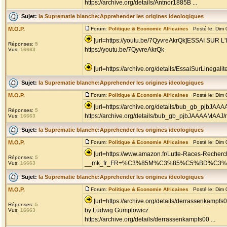
https://archive.org/details/Antnor1885B ...
Sujet:
la Suprematie blanche:Apprehender les origines ideologiques
M.O.P.
Forum:
Politique & Economie Africaines
Posté le: Dim 
[url=https://youtu.be/7QyvreAkrQk]ESSAI SU
Réponses:
5
https://youtu.be/7QyvreAkrQk
Vus:
16663
[url=https://archive.org/details/EssaiSurLinegalit
Sujet:
la Suprematie blanche:Apprehender les origines ideologiques
M.O.P.
Forum:
Politique & Economie Africaines
Posté le: Dim 
[url=https://archive.org/details/bub_gb_pjbJAA
Réponses:
5
https://archive.org/details/bub_gb_pjbJAAAAMAAJ
Vus:
16663
Sujet:
la Suprematie blanche:Apprehender les origines ideologiques
M.O.P.
Forum:
Politique & Economie Africaines
Posté le: Dim 
[url=https://www.amazon.fr/Lutte-Races-Recher
Réponses:
5
__mk_fr_FR=%C3%85M%C3%85%C5%BD%C3%95%C3
Vus:
16663
Sujet:
la Suprematie blanche:Apprehender les origines ideologiques
M.O.P.
Forum:
Politique & Economie Africaines
Posté le: Dim 
[url=https://archive.org/details/derrassenka
Réponses:
5
by Ludwig Gumplowicz
Vus:
16663
https://archive.org/details/derrassenkampfs00 ...