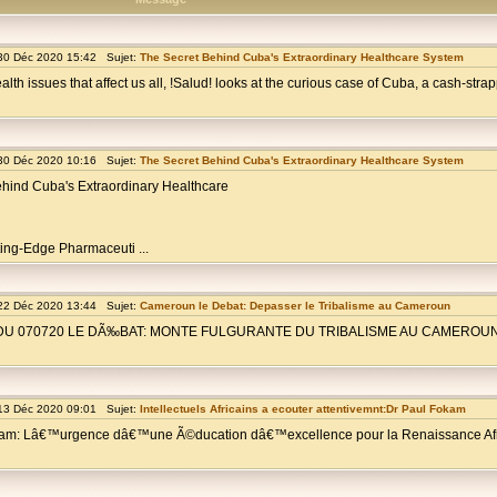
30 Déc 2020 15:42 Sujet:
The Secret Behind Cuba's Extraordinary Healthcare System
th issues that affect us all, !Salud! looks at the curious case of Cuba, a cash-stra
30 Déc 2020 10:16 Sujet:
The Secret Behind Cuba's Extraordinary Healthcare System
ehind Cuba's Extraordinary Healthcare
ing-Edge Pharmaceuti ...
22 Déc 2020 13:44 Sujet:
Cameroun le Debat: Depasser le Tribalisme au Cameroun
ATIN DU 070720 LE DÃ‰BAT: MONTE FULGURANTE DU TRIBALISME AU CAMEROU
13 Déc 2020 09:01 Sujet:
Intellectuels Africains a ecouter attentivemnt:Dr Paul Fokam
okam: Lâ€™urgence dâ€™une Ã©ducation dâ€™excellence pour la Renaissance Afr