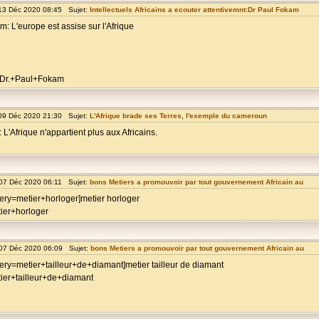
13 Déc 2020 08:45 Sujet:
Intellectuels Africains a ecouter attentivemnt:Dr Paul Fokam
: L'europe est assise sur l'Afrique
=Dr.+Paul+Fokam
09 Déc 2020 21:30 Sujet:
L'Afrique brade ses Terres, l'exemple du cameroun
 L'Afrique n'appartient plus aux Africains.
07 Déc 2020 06:11 Sujet:
bons Metiers a promouvoir par tout gouvernement Africain au
ery=metier+horloger]metier horloger
ier+horloger
07 Déc 2020 06:09 Sujet:
bons Metiers a promouvoir par tout gouvernement Africain au
ry=metier+tailleur+de+diamant]metier tailleur de diamant
ier+tailleur+de+diamant