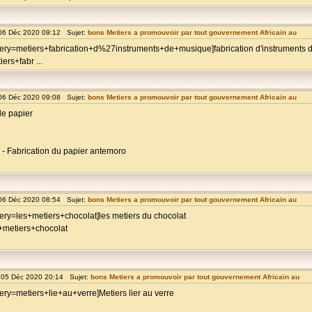
06 Déc 2020 09:12 Sujet:
bons Metiers a promouvoir par tout gouvernement Africain au
uery=metiers+fabrication+d%27instruments+de+musique]fabrication d'instruments 
rs+fabr ...
06 Déc 2020 09:08 Sujet:
bons Metiers a promouvoir par tout gouvernement Africain au
de papier
 Fabrication du papier antemoro
06 Déc 2020 08:54 Sujet:
bons Metiers a promouvoir par tout gouvernement Africain au
ery=les+metiers+chocolat]les metiers du chocolat
+metiers+chocolat
05 Déc 2020 20:14 Sujet:
bons Metiers a promouvoir par tout gouvernement Africain au
ry=metiers+lie+au+verre]Metiers lier au verre