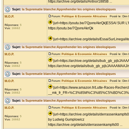
https://archive.org/details/Antnor1885B ...
Sujet:
la Suprematie blanche:Apprehender les origines ideologiques
M.O.P.
Forum:
Politique & Economie Africaines
Posté le: Dim 
[url=https://youtu.be/7QyvreAkrQk]ESSAI SU
Réponses:
5
https://youtu.be/7QyvreAkrQk
Vus:
16662
[url=https://archive.org/details/EssaiSurLinegalit
Sujet:
la Suprematie blanche:Apprehender les origines ideologiques
M.O.P.
Forum:
Politique & Economie Africaines
Posté le: Dim 
[url=https://archive.org/details/bub_gb_pjbJAA
Réponses:
5
https://archive.org/details/bub_gb_pjbJAAAAMAAJ
Vus:
16662
Sujet:
la Suprematie blanche:Apprehender les origines ideologiques
M.O.P.
Forum:
Politique & Economie Africaines
Posté le: Dim 
[url=https://www.amazon.fr/Lutte-Races-Recher
Réponses:
5
__mk_fr_FR=%C3%85M%C3%85%C5%BD%C3%95%C3
Vus:
16662
Sujet:
la Suprematie blanche:Apprehender les origines ideologiques
M.O.P.
Forum:
Politique & Economie Africaines
Posté le: Dim 
[url=https://archive.org/details/derrassenka
Réponses:
5
by Ludwig Gumplowicz
Vus:
16662
https://archive.org/details/derrassenkampfs00 ...