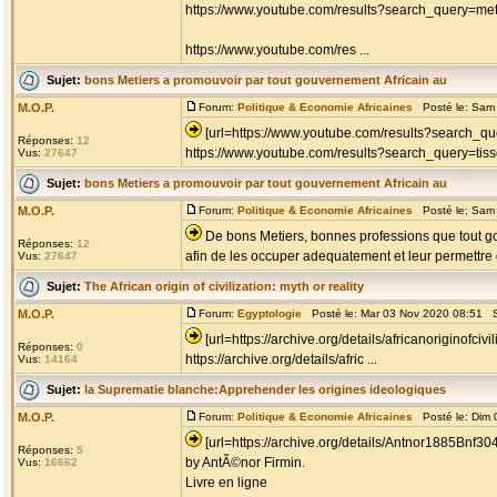
https://www.youtube.com/results?search_query=met
https://www.youtube.com/res ...
Sujet:
bons Metiers a promouvoir par tout gouvernement Africain au
M.O.P.
Forum:
Politique & Economie Africaines
Posté le: Sam 
[url=https://www.youtube.com/results?search_que
Réponses:
12
https://www.youtube.com/results?search_query=tis
Vus:
27647
Sujet:
bons Metiers a promouvoir par tout gouvernement Africain au
M.O.P.
Forum:
Politique & Economie Africaines
Posté le: Sam 
De bons Metiers, bonnes professions que tout go
Réponses:
12
afin de les occuper adequatement et leur permettre d
Vus:
27647
Sujet:
The African origin of civilization: myth or reality
M.O.P.
Forum:
Egyptologie
Posté le: Mar 03 Nov 2020 08:51 S
[url=https://archive.org/details/africanoriginofcivi
Réponses:
0
https://archive.org/details/afric ...
Vus:
14164
Sujet:
la Suprematie blanche:Apprehender les origines ideologiques
M.O.P.
Forum:
Politique & Economie Africaines
Posté le: Dim 
[url=https://archive.org/details/Antnor1885Bnf3
Réponses:
5
by AntÃ©nor Firmin.
Vus:
16662
Livre en ligne