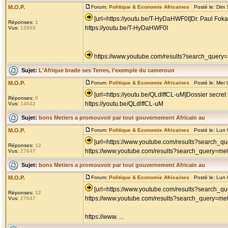
M.O.P.
Forum:
Politique & Economie Africaines
Posté le: Dim 
[url=https://youtu.be/T-HyDaHWF0I]Dr. Paul Fokam
Réponses:
1
https://youtu.be/T-HyDaHWF0I
Vus:
12803
https://www.youtube.com/results?search_query
Sujet:
L'Afrique brade ses Terres, l'exemple du cameroun
M.O.P.
Forum:
Politique & Economie Africaines
Posté le: Mer 
[url=https://youtu.be/QLdlffCL-uM]Dossier secret :
Réponses:
0
https://youtu.be/QLdlffCL-uM
Vus:
14042
Sujet:
bons Metiers a promouvoir par tout gouvernement Africain au
M.O.P.
Forum:
Politique & Economie Africaines
Posté le: Lun 
[url=https://www.youtube.com/results?search_qu
Réponses:
12
https://www.youtube.com/results?search_query=met
Vus:
27647
Sujet:
bons Metiers a promouvoir par tout gouvernement Africain au
M.O.P.
Forum:
Politique & Economie Africaines
Posté le: Lun 
[url=https://www.youtube.com/results?search_que
Réponses:
12
https://www.youtube.com/results?search_query=met
Vus:
27647
https://www. ...