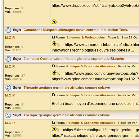
https://www.dropbox.com/s/q4tsa4yufckob2y/eBoo
Réponses:
1
Vus:
39808
Sujet:
Cameroon: Diaspora allemagne ouvre centre d'incubation Tech.
M.O.P.
Forum:
Sciences & Technologies
Posté le: Sam 17 Oct
[url=https://www.cameroon-tribune.cm/article.ht
Réponses:
0
innovations technologiques ouvre ses portes a ...
Vus:
11127
Sujet:
Jeunesse Occidentale et l'Ideologie de la suprematie Blanche
M.O.P.
Forum:
Politique & Economie Africaines
Posté le: Ven 
[url=https://www.grioo.com/forum/viewtopic.ph
Réponses:
27
https://www.grioo.com/forum/viewtopic.php?t=1321
Vus:
56274
Sujet:
Therapie genique germinale africains comme cobaye
M.O.P.
Forum:
Politique & Economie Africaines
Posté le: Ven 
Bref un beau moyen d'exterminer une race qu'on n
Réponses:
2
Vus:
12892
Sujet:
Therapie genique germinale africains comme cobaye
M.O.P.
Forum:
Politique & Economie Africaines
Posté le: Ven 
[url=https://nice.catholique.fr/therapie-genique-
Réponses:
2
https://nice.catholique.fr/therapie-genique-germinal
Vus:
12892