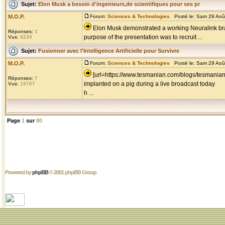
Sujet:
Elon Musk a besoin d'ingenieurs,de scientifiques pour ses pr
M.O.P.
Forum:
Sciences & Technologies
Posté le: Sam 29 Aoû
Elon Musk demonstrated a working Neuralink brai
Réponses:
1
purpose of the presentation was to recruit ...
Vus:
8235
Sujet:
Fusionner avec l'Intelligence Artificielle pour Survivre
M.O.P.
Forum:
Sciences & Technologies
Posté le: Sam 29 Aoû
[url=https://www.tesmanian.com/blogs/tesmanian
Réponses:
7
implanted on a pig during a live broadcast today
Vus:
19767
h ...
Page
1
sur
80
Powered by
phpBB
© 2001 phpBB Group