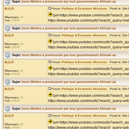
Sujet:
bons Metiers a promouvoir par tout gouvernement Africain au
M.O.P.
Forum:
Politique & Economie Africaines
Posté le: Dim 
[url=https://www.youtube.com/results?search_que
Réponses:
12
https://www.youtube.com/results?search_query=met
Vus:
27647
Sujet:
bons Metiers a promouvoir par tout gouvernement Africain au
M.O.P.
Forum:
Politique & Economie Africaines
Posté le: Dim 
[url=https://www.youtube.com/results?search_
Réponses:
12
https://www.youtube.com/results?search_query=met
Vus:
27647
Sujet:
bons Metiers a promouvoir par tout gouvernement Africain au
M.O.P.
Forum:
Politique & Economie Africaines
Posté le: Dim 
[url=https://www.youtube.com/results?search_qu
Réponses:
12
https://www.youtube.com/results?search_query=meti
Vus:
27647
Sujet:
bons Metiers a promouvoir par tout gouvernement Africain au
M.O.P.
Forum:
Politique & Economie Africaines
Posté le: Dim 
[url=https://www.youtube.com/results?search_que
Réponses:
12
https://www.youtube.com/results?search_query=art
Vus:
27647
Sujet:
bons Metiers a promouvoir par tout gouvernement Africain au
M.O.P.
Forum:
Politique & Economie Africaines
Posté le: Dim 
[url=https://www.youtube.com/results?search_que
Réponses:
12
https://www.youtube.com/results?search_query=art
Vus:
27647