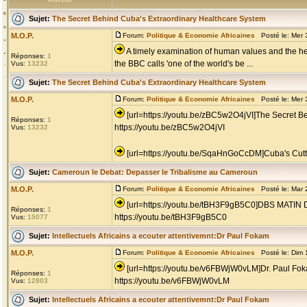
Sujet:
The Secret Behind Cuba's Extraordinary Healthcare System
M.O.P.
Forum:
Politique & Economie Africaines
Posté le: Mer 
A timely examination of human values and the heal
Réponses:
1
the BBC calls 'one of the world's be ...
Vus:
13232
Sujet:
The Secret Behind Cuba's Extraordinary Healthcare System
M.O.P.
Forum:
Politique & Economie Africaines
Posté le: Mer 
[url=https://youtu.be/zBC5w2O4jVI]The Secret B
Réponses:
1
https://youtu.be/zBC5w2O4jVI
Vus:
13232
[url=https://youtu.be/SqaHnGoCcDM]Cuba's Cutt
Sujet:
Cameroun le Debat: Depasser le Tribalisme au Cameroun
M.O.P.
Forum:
Politique & Economie Africaines
Posté le: Mar 
[url=https://youtu.be/tBH3F9gB5C0]DBS M
Réponses:
1
https://youtu.be/tBH3F9gB5C0
Vus:
15077
Sujet:
Intellectuels Africains a ecouter attentivemnt:Dr Paul Fokam
M.O.P.
Forum:
Politique & Economie Africaines
Posté le: Dim 
[url=https://youtu.be/v6FBWjW0vLM]Dr. Paul F
Réponses:
1
https://youtu.be/v6FBWjW0vLM
Vus:
12803
Sujet:
Intellectuels Africains a ecouter attentivemnt:Dr Paul Fokam