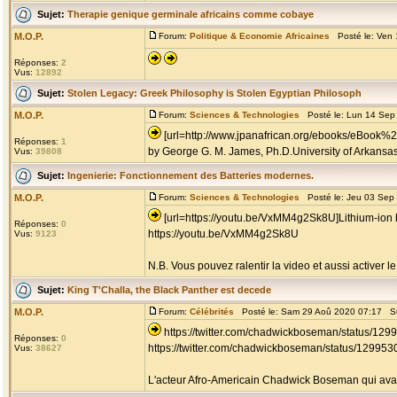
Sujet:
Therapie genique germinale africains comme cobaye
M.O.P.
Forum:
Politique & Economie Africaines
Posté le: Ven 
Réponses:
2
Vus:
12892
Sujet:
Stolen Legacy: Greek Philosophy is Stolen Egyptian Philosoph
M.O.P.
Forum:
Sciences & Technologies
Posté le: Lun 14 Sep
[url=http://www.jpanafrican.org/ebooks/eBook%
Réponses:
1
by George G. M. James, Ph.D.University of Arkansas, 
Vus:
39808
Sujet:
Ingenierie: Fonctionnement des Batteries modernes.
M.O.P.
Forum:
Sciences & Technologies
Posté le: Jeu 03 Sep
[url=https://youtu.be/VxMM4g2Sk8U]Lithium-ion b
Réponses:
0
https://youtu.be/VxMM4g2Sk8U
Vus:
9123
N.B. Vous pouvez ralentir la video et aussi activer le
Sujet:
King T'Challa, the Black Panther est decede
M.O.P.
Forum:
Célébrités
Posté le: Sam 29 Aoû 2020 07:17 S
https://twitter.com/chadwickboseman/status/1
Réponses:
0
https://twitter.com/chadwickboseman/status/1299
Vus:
38627
L'acteur Afro-Americain Chadwick Boseman qui avait j