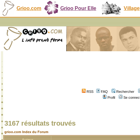
Grioo.com
Grioo Pour Elle
Village
RSS
FAQ
Rechercher
Profil
Se connect
3167 résultats trouvés
grioo.com Index du Forum
Auteur