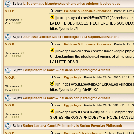
Sujet:
la Suprematie blanche:Apprehender les origines ideologiques
M.O.P.
Forum:
Politique & Economie Africaines
Posté le: Dim 
[url=https://youtu.be/2h5vm30TYfc]Apprehender l
Réponses:
5
LA LUTTE DES RACES. RECHERCHES SOCIOLO
Vus:
16662
https://youtu.be/2h ...
Sujet:
Jeunesse Occidentale et l'Ideologie de la suprematie Blanche
M.O.P.
Forum:
Politique & Economie Africaines
Posté le: Dim 
[url=https://www.grioo.com/forum/viewtopic.php
Réponses:
27
Understanding the ideological origins of white sup
Vus:
56274
LA LUTTE DES R ...
Sujet:
Comprendre le mdw.w-ntr dans son paradigme Africain
M.O.P.
Forum:
Egyptologie
Posté le: Mar 20 Oct 2020 12:17 S
[url=https://youtu.be/04jpAb4EoKA]Les Principes
Réponses:
1
https://youtu.be/04jpAb4EoKA
Vus:
8954
Sujet:
Comprendre le mdw.w-ntr dans son paradigme Africain
M.O.P.
Forum:
Egyptologie
Posté le: Mar 20 Oct 2020 11:37 S
[url=https://youtu.be/O4WKj6taP1U]Comprendre l
Réponses:
1
SIGNES HIEROGLYPHIQUES/METHODE TRANSLITT
Vus:
8954
Sujet:
Stolen Legacy: Greek Philosophy is Stolen Egyptian Philosoph
M.O.P.
Forum:
Sciences & Technologies
Posté le: Mar 20 Oct 