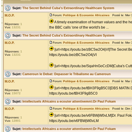
Sujet:
The Secret Behind Cuba's Extraordinary Healthcare System
M.O.P.
Forum:
Politique & Economie Africaines
Posté le: Mer 
A timely examination of human values and the heal
Réponses:
1
the BBC calls 'one of the world's be ...
Vus:
13231
Sujet:
The Secret Behind Cuba's Extraordinary Healthcare System
M.O.P.
Forum:
Politique & Economie Africaines
Posté le: Mer 
[url=https://youtu.be/zBC5w2O4jVI]The Secret B
Réponses:
1
https://youtu.be/zBC5w2O4jVI
Vus:
13231
[url=https://youtu.be/SqaHnGoCcDM]Cuba's Cutt
Sujet:
Cameroun le Debat: Depasser le Tribalisme au Cameroun
M.O.P.
Forum:
Politique & Economie Africaines
Posté le: Mar 
[url=https://youtu.be/tBH3F9gB5C0]DBS M
Réponses:
1
https://youtu.be/tBH3F9gB5C0
Vus:
15072
Sujet:
Intellectuels Africains a ecouter attentivemnt:Dr Paul Fokam
M.O.P.
Forum:
Politique & Economie Africaines
Posté le: Dim 
[url=https://youtu.be/v6FBWjW0vLM]Dr. Paul F
Réponses:
1
https://youtu.be/v6FBWjW0vLM
Vus:
12801
Sujet:
Intellectuels Africains a ecouter attentivemnt:Dr Paul Fokam