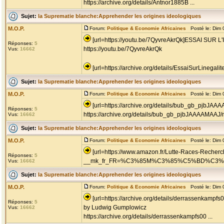
https://archive.org/details/Antnor1885B ...
Sujet:
la Suprematie blanche:Apprehender les origines ideologiques
M.O.P.
Forum:
Politique & Economie Africaines
Posté le: Dim 
[url=https://youtu.be/7QyvreAkrQk]ESSAI SU
Réponses:
5
https://youtu.be/7QyvreAkrQk
Vus:
16662
[url=https://archive.org/details/EssaiSurLinegalit
Sujet:
la Suprematie blanche:Apprehender les origines ideologiques
M.O.P.
Forum:
Politique & Economie Africaines
Posté le: Dim 
[url=https://archive.org/details/bub_gb_pjbJAA
Réponses:
5
https://archive.org/details/bub_gb_pjbJAAAAMAAJ
Vus:
16662
Sujet:
la Suprematie blanche:Apprehender les origines ideologiques
M.O.P.
Forum:
Politique & Economie Africaines
Posté le: Dim 
[url=https://www.amazon.fr/Lutte-Races-Recher
Réponses:
5
__mk_fr_FR=%C3%85M%C3%85%C5%BD%C3%95%C3
Vus:
16662
Sujet:
la Suprematie blanche:Apprehender les origines ideologiques
M.O.P.
Forum:
Politique & Economie Africaines
Posté le: Dim 
[url=https://archive.org/details/derrassenka
Réponses:
5
by Ludwig Gumplowicz
Vus:
16662
https://archive.org/details/derrassenkampfs00 ...