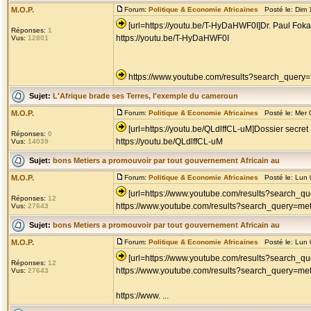
M.O.P.
Forum:
Politique & Economie Africaines
Posté le: Dim 
[url=https://youtu.be/T-HyDaHWF0I]Dr. Paul Fokam
Réponses:
1
https://youtu.be/T-HyDaHWF0I
Vus:
12801
https://www.youtube.com/results?search_query
Sujet:
L'Afrique brade ses Terres, l'exemple du cameroun
M.O.P.
Forum:
Politique & Economie Africaines
Posté le: Mer 
[url=https://youtu.be/QLdlffCL-uM]Dossier secret :
Réponses:
0
https://youtu.be/QLdlffCL-uM
Vus:
14039
Sujet:
bons Metiers a promouvoir par tout gouvernement Africain au
M.O.P.
Forum:
Politique & Economie Africaines
Posté le: Lun 
[url=https://www.youtube.com/results?search_qu
Réponses:
12
https://www.youtube.com/results?search_query=met
Vus:
27643
Sujet:
bons Metiers a promouvoir par tout gouvernement Africain au
M.O.P.
Forum:
Politique & Economie Africaines
Posté le: Lun 
[url=https://www.youtube.com/results?search_que
Réponses:
12
https://www.youtube.com/results?search_query=met
Vus:
27643
https://www. ...