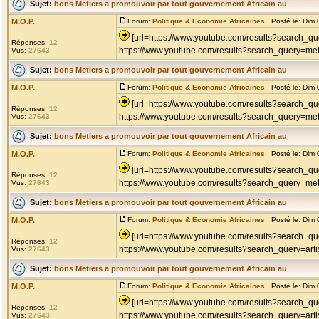
Sujet:
bons Metiers a promouvoir par tout gouvernement Africain au
M.O.P.
Forum:
Politique & Economie Africaines
Posté le: Dim 
[url=https://www.youtube.com/results?search_que
Réponses:
12
https://www.youtube.com/results?search_query=met
Vus:
27643
Sujet:
bons Metiers a promouvoir par tout gouvernement Africain au
M.O.P.
Forum:
Politique & Economie Africaines
Posté le: Dim 
[url=https://www.youtube.com/results?search_
Réponses:
12
https://www.youtube.com/results?search_query=met
Vus:
27643
Sujet:
bons Metiers a promouvoir par tout gouvernement Africain au
M.O.P.
Forum:
Politique & Economie Africaines
Posté le: Dim 
[url=https://www.youtube.com/results?search_qu
Réponses:
12
https://www.youtube.com/results?search_query=meti
Vus:
27643
Sujet:
bons Metiers a promouvoir par tout gouvernement Africain au
M.O.P.
Forum:
Politique & Economie Africaines
Posté le: Dim 
[url=https://www.youtube.com/results?search_que
Réponses:
12
https://www.youtube.com/results?search_query=art
Vus:
27643
Sujet:
bons Metiers a promouvoir par tout gouvernement Africain au
M.O.P.
Forum:
Politique & Economie Africaines
Posté le: Dim 
[url=https://www.youtube.com/results?search_que
Réponses:
12
https://www.youtube.com/results?search_query=art
Vus:
27643