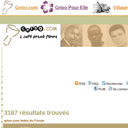
Grioo.com
Grioo Pour Elle
Village
RSS
FAQ
Rechercher
Profil
Se connect
3167 résultats trouvés
grioo.com Index du Forum
Auteur