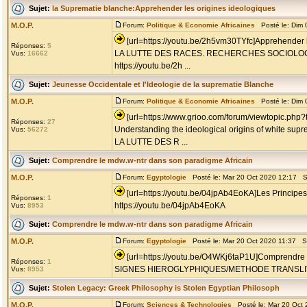
Sujet:
la Suprematie blanche:Apprehender les origines ideologiques
M.O.P.
Forum:
Politique & Economie Africaines
Posté le: Dim 
[url=https://youtu.be/2h5vm30TYfc]Apprehender l
Réponses:
5
LA LUTTE DES RACES. RECHERCHES SOCIOLO
Vus:
16662
https://youtu.be/2h ...
Sujet:
Jeunesse Occidentale et l'Ideologie de la suprematie Blanche
M.O.P.
Forum:
Politique & Economie Africaines
Posté le: Dim 
[url=https://www.grioo.com/forum/viewtopic.php
Réponses:
27
Understanding the ideological origins of white sup
Vus:
56272
LA LUTTE DES R ...
Sujet:
Comprendre le mdw.w-ntr dans son paradigme Africain
M.O.P.
Forum:
Egyptologie
Posté le: Mar 20 Oct 2020 12:17 S
[url=https://youtu.be/04jpAb4EoKA]Les Principes
Réponses:
1
https://youtu.be/04jpAb4EoKA
Vus:
8953
Sujet:
Comprendre le mdw.w-ntr dans son paradigme Africain
M.O.P.
Forum:
Egyptologie
Posté le: Mar 20 Oct 2020 11:37 S
[url=https://youtu.be/O4WKj6taP1U]Comprendre l
Réponses:
1
SIGNES HIEROGLYPHIQUES/METHODE TRANSLITT
Vus:
8953
Sujet:
Stolen Legacy: Greek Philosophy is Stolen Egyptian Philosoph
M.O.P.
Forum:
Sciences & Technologies
Posté le: Mar 20 Oct 