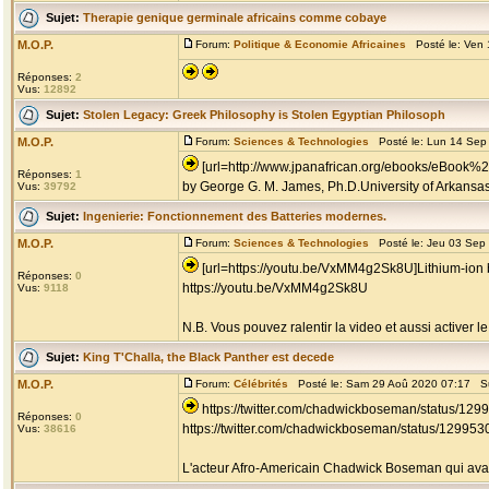
Sujet:
Therapie genique germinale africains comme cobaye
M.O.P.
Forum:
Politique & Economie Africaines
Posté le: Ven 
Réponses:
2
Vus:
12892
Sujet:
Stolen Legacy: Greek Philosophy is Stolen Egyptian Philosoph
M.O.P.
Forum:
Sciences & Technologies
Posté le: Lun 14 Sep
[url=http://www.jpanafrican.org/ebooks/eBook%
Réponses:
1
by George G. M. James, Ph.D.University of Arkansas, 
Vus:
39792
Sujet:
Ingenierie: Fonctionnement des Batteries modernes.
M.O.P.
Forum:
Sciences & Technologies
Posté le: Jeu 03 Sep
[url=https://youtu.be/VxMM4g2Sk8U]Lithium-ion b
Réponses:
0
https://youtu.be/VxMM4g2Sk8U
Vus:
9118
N.B. Vous pouvez ralentir la video et aussi activer le
Sujet:
King T'Challa, the Black Panther est decede
M.O.P.
Forum:
Célébrités
Posté le: Sam 29 Aoû 2020 07:17 S
https://twitter.com/chadwickboseman/status/1
Réponses:
0
https://twitter.com/chadwickboseman/status/1299
Vus:
38616
L'acteur Afro-Americain Chadwick Boseman qui avait j