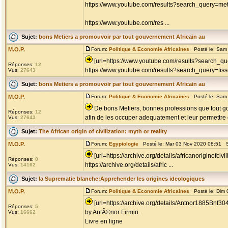
https://www.youtube.com/results?search_query=met
https://www.youtube.com/res ...
Sujet:
bons Metiers a promouvoir par tout gouvernement Africain au
M.O.P.
Forum:
Politique & Economie Africaines
Posté le: Sam 
[url=https://www.youtube.com/results?search_que
Réponses:
12
https://www.youtube.com/results?search_query=tis
Vus:
27643
Sujet:
bons Metiers a promouvoir par tout gouvernement Africain au
M.O.P.
Forum:
Politique & Economie Africaines
Posté le: Sam 
De bons Metiers, bonnes professions que tout go
Réponses:
12
afin de les occuper adequatement et leur permettre d
Vus:
27643
Sujet:
The African origin of civilization: myth or reality
M.O.P.
Forum:
Egyptologie
Posté le: Mar 03 Nov 2020 08:51 S
[url=https://archive.org/details/africanoriginofcivi
Réponses:
0
https://archive.org/details/afric ...
Vus:
14162
Sujet:
la Suprematie blanche:Apprehender les origines ideologiques
M.O.P.
Forum:
Politique & Economie Africaines
Posté le: Dim 
[url=https://archive.org/details/Antnor1885Bnf3
Réponses:
5
by AntÃ©nor Firmin.
Vus:
16662
Livre en ligne