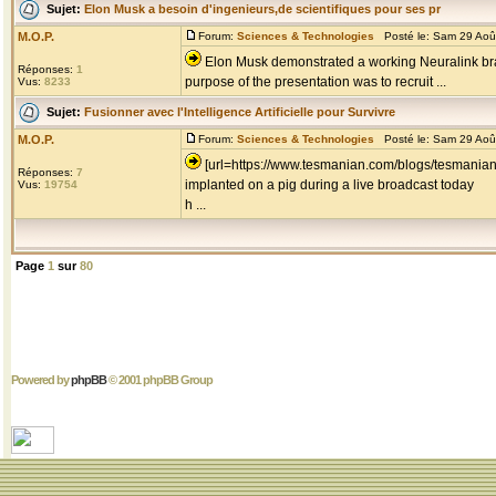
Sujet:
Elon Musk a besoin d'ingenieurs,de scientifiques pour ses pr
M.O.P.
Forum:
Sciences & Technologies
Posté le: Sam 29 Aoû
Elon Musk demonstrated a working Neuralink brai
Réponses:
1
purpose of the presentation was to recruit ...
Vus:
8233
Sujet:
Fusionner avec l'Intelligence Artificielle pour Survivre
M.O.P.
Forum:
Sciences & Technologies
Posté le: Sam 29 Aoû
[url=https://www.tesmanian.com/blogs/tesmanian
Réponses:
7
implanted on a pig during a live broadcast today
Vus:
19754
h ...
Page
1
sur
80
Powered by
phpBB
© 2001 phpBB Group