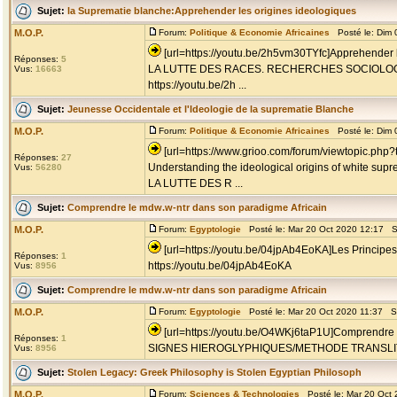
Sujet:
la Suprematie blanche:Apprehender les origines ideologiques
M.O.P.
Forum:
Politique & Economie Africaines
Posté le: Dim 
[url=https://youtu.be/2h5vm30TYfc]Apprehender l
Réponses:
5
LA LUTTE DES RACES. RECHERCHES SOCIOLO
Vus:
16663
https://youtu.be/2h ...
Sujet:
Jeunesse Occidentale et l'Ideologie de la suprematie Blanche
M.O.P.
Forum:
Politique & Economie Africaines
Posté le: Dim 
[url=https://www.grioo.com/forum/viewtopic.php
Réponses:
27
Understanding the ideological origins of white sup
Vus:
56280
LA LUTTE DES R ...
Sujet:
Comprendre le mdw.w-ntr dans son paradigme Africain
M.O.P.
Forum:
Egyptologie
Posté le: Mar 20 Oct 2020 12:17 S
[url=https://youtu.be/04jpAb4EoKA]Les Principes
Réponses:
1
https://youtu.be/04jpAb4EoKA
Vus:
8956
Sujet:
Comprendre le mdw.w-ntr dans son paradigme Africain
M.O.P.
Forum:
Egyptologie
Posté le: Mar 20 Oct 2020 11:37 S
[url=https://youtu.be/O4WKj6taP1U]Comprendre l
Réponses:
1
SIGNES HIEROGLYPHIQUES/METHODE TRANSLITT
Vus:
8956
Sujet:
Stolen Legacy: Greek Philosophy is Stolen Egyptian Philosoph
M.O.P.
Forum:
Sciences & Technologies
Posté le: Mar 20 Oct 