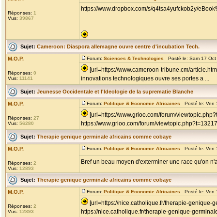
https://www.dropbox.com/s/q4tsa4yufckob2y/eBoo
Réponses:
1
Vus:
39867
Sujet:
Cameroon: Diaspora allemagne ouvre centre d'incubation Tech.
M.O.P.
Forum:
Sciences & Technologies
Posté le: Sam 17 Oct
[url=https://www.cameroon-tribune.cm/article.ht
Réponses:
0
innovations technologiques ouvre ses portes a ...
Vus:
11141
Sujet:
Jeunesse Occidentale et l'Ideologie de la suprematie Blanche
M.O.P.
Forum:
Politique & Economie Africaines
Posté le: Ven 
[url=https://www.grioo.com/forum/viewtopic.ph
Réponses:
27
https://www.grioo.com/forum/viewtopic.php?t=1321
Vus:
56280
Sujet:
Therapie genique germinale africains comme cobaye
M.O.P.
Forum:
Politique & Economie Africaines
Posté le: Ven 
Bref un beau moyen d'exterminer une race qu'on n
Réponses:
2
Vus:
12893
Sujet:
Therapie genique germinale africains comme cobaye
M.O.P.
Forum:
Politique & Economie Africaines
Posté le: Ven 
[url=https://nice.catholique.fr/therapie-genique-
Réponses:
2
https://nice.catholique.fr/therapie-genique-germinal
Vus:
12893