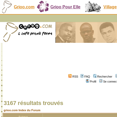
Grioo.com
Grioo Pour Elle
Village
RSS
FAQ
Rechercher
Profil
Se connect
3167 résultats trouvés
grioo.com Index du Forum
Auteur