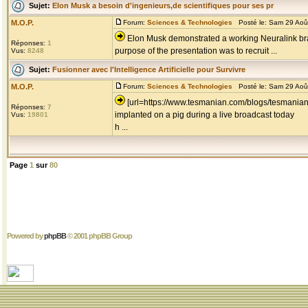
Sujet:
Elon Musk a besoin d'ingenieurs,de scientifiques pour ses pr
M.O.P.
Forum:
Sciences & Technologies
Posté le: Sam 29 Aoû
Elon Musk demonstrated a working Neuralink brai
Réponses:
1
purpose of the presentation was to recruit ...
Vus:
8248
Sujet:
Fusionner avec l'Intelligence Artificielle pour Survivre
M.O.P.
Forum:
Sciences & Technologies
Posté le: Sam 29 Aoû
[url=https://www.tesmanian.com/blogs/tesmanian
Réponses:
7
implanted on a pig during a live broadcast today
Vus:
19801
h ...
Page
1
sur
80
Powered by
phpBB
© 2001 phpBB Group