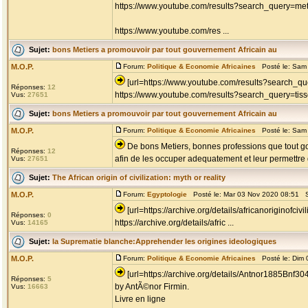
https://www.youtube.com/results?search_query=met
https://www.youtube.com/res ...
Sujet:
bons Metiers a promouvoir par tout gouvernement Africain au
M.O.P.
Forum:
Politique & Economie Africaines
Posté le: Sam 
[url=https://www.youtube.com/results?search_que
Réponses:
12
https://www.youtube.com/results?search_query=tis
Vus:
27651
Sujet:
bons Metiers a promouvoir par tout gouvernement Africain au
M.O.P.
Forum:
Politique & Economie Africaines
Posté le: Sam 
De bons Metiers, bonnes professions que tout go
Réponses:
12
afin de les occuper adequatement et leur permettre d
Vus:
27651
Sujet:
The African origin of civilization: myth or reality
M.O.P.
Forum:
Egyptologie
Posté le: Mar 03 Nov 2020 08:51 S
[url=https://archive.org/details/africanoriginofcivi
Réponses:
0
https://archive.org/details/afric ...
Vus:
14165
Sujet:
la Suprematie blanche:Apprehender les origines ideologiques
M.O.P.
Forum:
Politique & Economie Africaines
Posté le: Dim 
[url=https://archive.org/details/Antnor1885Bnf3
Réponses:
5
by AntÃ©nor Firmin.
Vus:
16663
Livre en ligne