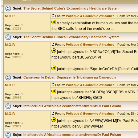
Sujet:
The Secret Behind Cuba's Extraordinary Healthcare System
M.O.P.
Forum:
Politique & Economie Africaines
Posté le: Mer 
A timely examination of human values and the heal
Réponses:
1
the BBC calls 'one of the world's be ...
Vus:
13236
Sujet:
The Secret Behind Cuba's Extraordinary Healthcare System
M.O.P.
Forum:
Politique & Economie Africaines
Posté le: Mer 
[url=https://youtu.be/zBC5w2O4jVI]The Secret B
Réponses:
1
https://youtu.be/zBC5w2O4jVI
Vus:
13236
[url=https://youtu.be/SqaHnGoCcDM]Cuba's Cutt
Sujet:
Cameroun le Debat: Depasser le Tribalisme au Cameroun
M.O.P.
Forum:
Politique & Economie Africaines
Posté le: Mar 
[url=https://youtu.be/tBH3F9gB5C0]DBS M
Réponses:
1
https://youtu.be/tBH3F9gB5C0
Vus:
15087
Sujet:
Intellectuels Africains a ecouter attentivemnt:Dr Paul Fokam
M.O.P.
Forum:
Politique & Economie Africaines
Posté le: Dim 
[url=https://youtu.be/v6FBWjW0vLM]Dr. Paul F
Réponses:
1
https://youtu.be/v6FBWjW0vLM
Vus:
12811
Sujet:
Intellectuels Africains a ecouter attentivemnt:Dr Paul Fokam