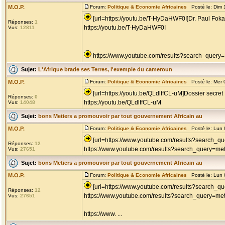
M.O.P.
Forum:
Politique & Economie Africaines
Posté le: Dim 
[url=https://youtu.be/T-HyDaHWF0I]Dr. Paul Fokam
Réponses:
1
https://youtu.be/T-HyDaHWF0I
Vus:
12811
https://www.youtube.com/results?search_query
Sujet:
L'Afrique brade ses Terres, l'exemple du cameroun
M.O.P.
Forum:
Politique & Economie Africaines
Posté le: Mer 
[url=https://youtu.be/QLdlffCL-uM]Dossier secret :
Réponses:
0
https://youtu.be/QLdlffCL-uM
Vus:
14048
Sujet:
bons Metiers a promouvoir par tout gouvernement Africain au
M.O.P.
Forum:
Politique & Economie Africaines
Posté le: Lun 
[url=https://www.youtube.com/results?search_qu
Réponses:
12
https://www.youtube.com/results?search_query=met
Vus:
27651
Sujet:
bons Metiers a promouvoir par tout gouvernement Africain au
M.O.P.
Forum:
Politique & Economie Africaines
Posté le: Lun 
[url=https://www.youtube.com/results?search_que
Réponses:
12
https://www.youtube.com/results?search_query=met
Vus:
27651
https://www. ...