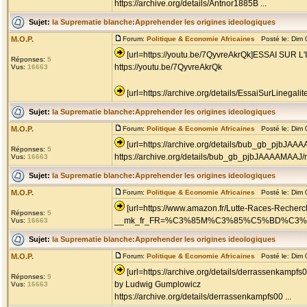
https://archive.org/details/Antnor1885B ...
Sujet:
la Suprematie blanche:Apprehender les origines ideologiques
M.O.P.
Forum:
Politique & Economie Africaines
Posté le: Dim 
[url=https://youtu.be/7QyvreAkrQk]ESSAI SU
Réponses:
5
https://youtu.be/7QyvreAkrQk
Vus:
16663
[url=https://archive.org/details/EssaiSurLinegalit
Sujet:
la Suprematie blanche:Apprehender les origines ideologiques
M.O.P.
Forum:
Politique & Economie Africaines
Posté le: Dim 
[url=https://archive.org/details/bub_gb_pjbJAA
Réponses:
5
https://archive.org/details/bub_gb_pjbJAAAAMAAJ
Vus:
16663
Sujet:
la Suprematie blanche:Apprehender les origines ideologiques
M.O.P.
Forum:
Politique & Economie Africaines
Posté le: Dim 
[url=https://www.amazon.fr/Lutte-Races-Recher
Réponses:
5
__mk_fr_FR=%C3%85M%C3%85%C5%BD%C3%95%C3
Vus:
16663
Sujet:
la Suprematie blanche:Apprehender les origines ideologiques
M.O.P.
Forum:
Politique & Economie Africaines
Posté le: Dim 
[url=https://archive.org/details/derrassenka
Réponses:
5
by Ludwig Gumplowicz
Vus:
16663
https://archive.org/details/derrassenkampfs00 ...