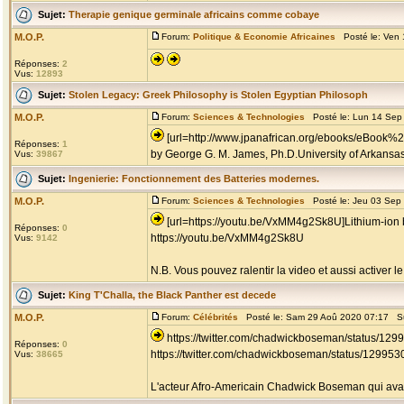
Sujet:
Therapie genique germinale africains comme cobaye
M.O.P.
Forum:
Politique & Economie Africaines
Posté le: Ven 
Réponses:
2
Vus:
12893
Sujet:
Stolen Legacy: Greek Philosophy is Stolen Egyptian Philosoph
M.O.P.
Forum:
Sciences & Technologies
Posté le: Lun 14 Sep
[url=http://www.jpanafrican.org/ebooks/eBook%
Réponses:
1
by George G. M. James, Ph.D.University of Arkansas, 
Vus:
39867
Sujet:
Ingenierie: Fonctionnement des Batteries modernes.
M.O.P.
Forum:
Sciences & Technologies
Posté le: Jeu 03 Sep
[url=https://youtu.be/VxMM4g2Sk8U]Lithium-ion b
Réponses:
0
https://youtu.be/VxMM4g2Sk8U
Vus:
9142
N.B. Vous pouvez ralentir la video et aussi activer le
Sujet:
King T'Challa, the Black Panther est decede
M.O.P.
Forum:
Célébrités
Posté le: Sam 29 Aoû 2020 07:17 S
https://twitter.com/chadwickboseman/status/1
Réponses:
0
https://twitter.com/chadwickboseman/status/1299
Vus:
38665
L'acteur Afro-Americain Chadwick Boseman qui avait j