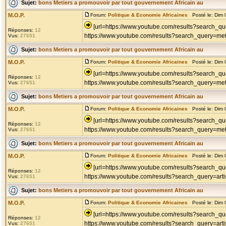
Sujet:
bons Metiers a promouvoir par tout gouvernement Africain au
M.O.P.
Forum:
Politique & Economie Africaines
Posté le: Dim 
[url=https://www.youtube.com/results?search_que
Réponses:
12
https://www.youtube.com/results?search_query=met
Vus:
27651
Sujet:
bons Metiers a promouvoir par tout gouvernement Africain au
M.O.P.
Forum:
Politique & Economie Africaines
Posté le: Dim 
[url=https://www.youtube.com/results?search_
Réponses:
12
https://www.youtube.com/results?search_query=met
Vus:
27651
Sujet:
bons Metiers a promouvoir par tout gouvernement Africain au
M.O.P.
Forum:
Politique & Economie Africaines
Posté le: Dim 
[url=https://www.youtube.com/results?search_qu
Réponses:
12
https://www.youtube.com/results?search_query=meti
Vus:
27651
Sujet:
bons Metiers a promouvoir par tout gouvernement Africain au
M.O.P.
Forum:
Politique & Economie Africaines
Posté le: Dim 
[url=https://www.youtube.com/results?search_que
Réponses:
12
https://www.youtube.com/results?search_query=art
Vus:
27651
Sujet:
bons Metiers a promouvoir par tout gouvernement Africain au
M.O.P.
Forum:
Politique & Economie Africaines
Posté le: Dim 
[url=https://www.youtube.com/results?search_que
Réponses:
12
https://www.youtube.com/results?search_query=art
Vus:
27651