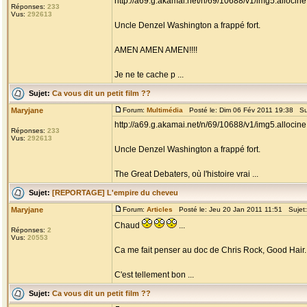
http://a69.g.akamai.net/n/69/10688/v1/img5.allocin
Réponses:
233
Vus:
292613
Uncle Denzel Washington a frappé fort.
AMEN AMEN AMEN!!!!
Je ne te cache p ...
Sujet:
Ca vous dit un petit film ??
Maryjane
Forum:
Multimédia
Posté le: Dim 06 Fév 2011 19:38 Su
http://a69.g.akamai.net/n/69/10688/v1/img5.allocin
Réponses:
233
Vus:
292613
Uncle Denzel Washington a frappé fort.
The Great Debaters, où l'histoire vrai ...
Sujet:
[REPORTAGE] L'empire du cheveu
Maryjane
Forum:
Articles
Posté le: Jeu 20 Jan 2011 11:51 Sujet
Chaud
...
Réponses:
2
Vus:
20553
Ca me fait penser au doc de Chris Rock, Good Hair.
C'est tellement bon ...
Sujet:
Ca vous dit un petit film ??