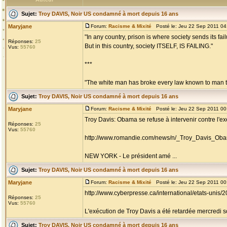
Sujet:
Troy DAVIS, Noir US condamné à mort depuis 16 ans
Maryjane
Forum:
Racisme & Mixité
Posté le: Jeu 22 Sep 2011 04
"In any country, prison is where society sends its fail
Réponses:
25
But in this country, society ITSELF, IS FAILING."
Vus:
55760
***
"The white man has broke every law known to man to
Sujet:
Troy DAVIS, Noir US condamné à mort depuis 16 ans
Maryjane
Forum:
Racisme & Mixité
Posté le: Jeu 22 Sep 2011 00
Troy Davis: Obama se refuse à intervenir contre l'e
Réponses:
25
Vus:
55760
http://www.romandie.com/news/n/_Troy_Davis_Oba
NEW YORK - Le président amé ...
Sujet:
Troy DAVIS, Noir US condamné à mort depuis 16 ans
Maryjane
Forum:
Racisme & Mixité
Posté le: Jeu 22 Sep 2011 00
http://www.cyberpresse.ca/international/etats-unis
Réponses:
25
Vus:
55760
L'exécution de Troy Davis a été retardée mercredi soir
Sujet:
Troy DAVIS, Noir US condamné à mort depuis 16 ans