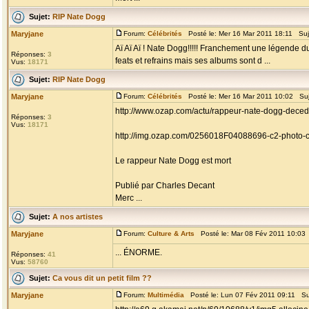
Sujet:
RIP Nate Dogg
Maryjane
Forum:
Célébrités
Posté le: Mer 16 Mar 2011 18:11 Suj
Aï Aï Aï ! Nate Dogg!!!!! Franchement une légende du
Réponses:
3
feats et refrains mais ses albums sont d ...
Vus:
18171
Sujet:
RIP Nate Dogg
Maryjane
Forum:
Célébrités
Posté le: Mer 16 Mar 2011 10:02 Su
http://www.ozap.com/actu/rappeur-nate-dogg-dece
Réponses:
3
Vus:
18171
http://img.ozap.com/0256018F04088696-c2-photo-c
Le rappeur Nate Dogg est mort
Publié par Charles Decant
Merc ...
Sujet:
A nos artistes
Maryjane
Forum:
Culture & Arts
Posté le: Mar 08 Fév 2011 10:03
... ÉNORME.
Réponses:
41
Vus:
58760
Sujet:
Ca vous dit un petit film ??
Maryjane
Forum:
Multimédia
Posté le: Lun 07 Fév 2011 09:11 Su