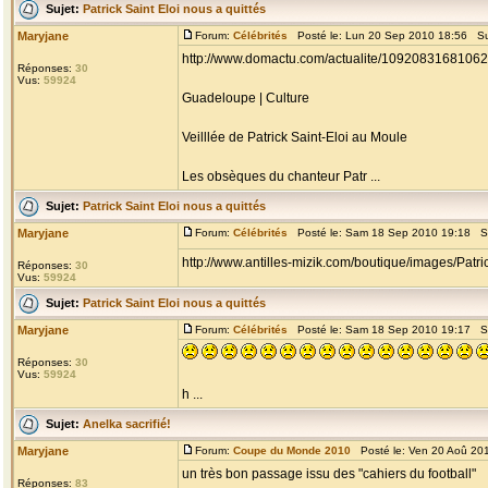
Sujet:
Patrick Saint Eloi nous a quittés
Maryjane
Forum:
Célébrités
Posté le: Lun 20 Sep 2010 18:56 Su
http://www.domactu.com/actualite/109208316810626/
Réponses:
30
Vus:
59924
Guadeloupe | Culture
Veilllée de Patrick Saint-Eloi au Moule
Les obsèques du chanteur Patr ...
Sujet:
Patrick Saint Eloi nous a quittés
Maryjane
Forum:
Célébrités
Posté le: Sam 18 Sep 2010 19:18 S
http://www.antilles-mizik.com/boutique/images/Pa
Réponses:
30
Vus:
59924
Sujet:
Patrick Saint Eloi nous a quittés
Maryjane
Forum:
Célébrités
Posté le: Sam 18 Sep 2010 19:17 S
Réponses:
30
Vus:
59924
h ...
Sujet:
Anelka sacrifié!
Maryjane
Forum:
Coupe du Monde 2010
Posté le: Ven 20 Aoû 20
un très bon passage issu des "cahiers du football"
Réponses:
83