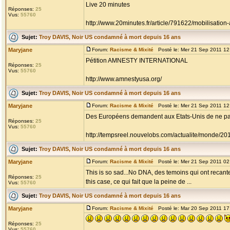
Live 20 minutes
Réponses:
25
Vus:
55760
http://www.20minutes.fr/article/791622/mobilisation-
Sujet:
Troy DAVIS, Noir US condamné à mort depuis 16 ans
Maryjane
Forum:
Racisme & Mixité
Posté le: Mer 21 Sep 2011 12
Pétition AMNESTY INTERNATIONAL
Réponses:
25
Vus:
55760
http://www.amnestyusa.org/
Sujet:
Troy DAVIS, Noir US condamné à mort depuis 16 ans
Maryjane
Forum:
Racisme & Mixité
Posté le: Mer 21 Sep 2011 12
Des Européens demandent aux Etats-Unis de ne pa
Réponses:
25
Vus:
55760
http://tempsreel.nouvelobs.com/actualite/monde/2
Sujet:
Troy DAVIS, Noir US condamné à mort depuis 16 ans
Maryjane
Forum:
Racisme & Mixité
Posté le: Mer 21 Sep 2011 02
This is so sad...No DNA, des temoins qui ont recante
Réponses:
25
this case, ce qui fait que la peine de ...
Vus:
55760
Sujet:
Troy DAVIS, Noir US condamné à mort depuis 16 ans
Maryjane
Forum:
Racisme & Mixité
Posté le: Mar 20 Sep 2011 17
Réponses:
25
Vus:
55760