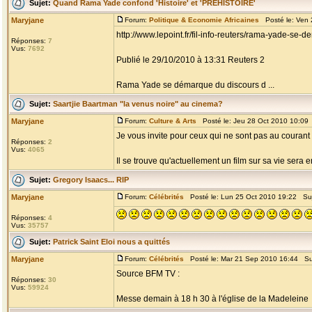
Sujet:
Quand Rama Yade confond 'Histoire' et 'PRÉHISTOIRE'
Maryjane
Forum:
Politique & Economie Africaines
Posté le: Ven 
http://www.lepoint.fr/fil-info-reuters/rama-yade-
Réponses:
7
Vus:
7692
Publié le 29/10/2010 à 13:31 Reuters 2
Rama Yade se démarque du discours d ...
Sujet:
Saartjie Baartman "la venus noire" au cinema?
Maryjane
Forum:
Culture & Arts
Posté le: Jeu 28 Oct 2010 10:09
Je vous invite pour ceux qui ne sont pas au courant 
Réponses:
2
Vus:
4065
Il se trouve qu'actuellement un film sur sa vie sera en
Sujet:
Gregory Isaacs... RIP
Maryjane
Forum:
Célébrités
Posté le: Lun 25 Oct 2010 19:22 Su
Réponses:
4
Vus:
35757
Sujet:
Patrick Saint Eloi nous a quittés
Maryjane
Forum:
Célébrités
Posté le: Mar 21 Sep 2010 16:44 Su
Source BFM TV :
Réponses:
30
Vus:
59924
Messe demain à 18 h 30 à l'église de la Madeleine