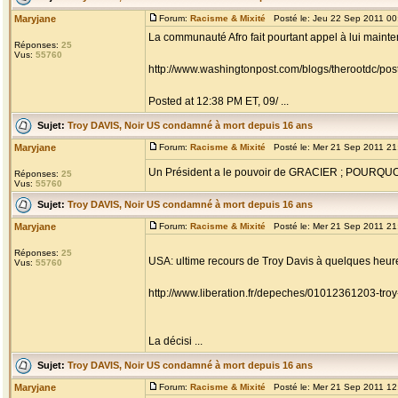
Maryjane
Forum:
Racisme & Mixité
Posté le: Jeu 22 Sep 2011 00
La communauté Afro fait pourtant appel à lui mainte
Réponses:
25
Vus:
55760
http://www.washingtonpost.com/blogs/therootdc/pos
Posted at 12:38 PM ET, 09/ ...
Sujet:
Troy DAVIS, Noir US condamné à mort depuis 16 ans
Maryjane
Forum:
Racisme & Mixité
Posté le: Mer 21 Sep 2011 21
Un Président a le pouvoir de GRACIER ; POUR
Réponses:
25
Vus:
55760
Sujet:
Troy DAVIS, Noir US condamné à mort depuis 16 ans
Maryjane
Forum:
Racisme & Mixité
Posté le: Mer 21 Sep 2011 21
Réponses:
25
USA: ultime recours de Troy Davis à quelques heur
Vus:
55760
http://www.liberation.fr/depeches/01012361203-tro
La décisi ...
Sujet:
Troy DAVIS, Noir US condamné à mort depuis 16 ans
Maryjane
Forum:
Racisme & Mixité
Posté le: Mer 21 Sep 2011 12