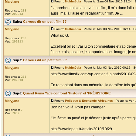
Maryjane
Forum:
Multimédia
Posté le: Sam 06 Nov 2010 23:24 S
J’appréhendais d’aller voir ce film, il m’a donc fall
Réponses:
233
aussi mal à l’aise en regardant un film. Je ...
Vus:
292613
Sujet:
Ca vous dit un petit film ??
Maryjane
Forum:
Multimédia
Posté le: Mer 03 Nov 2010 16:14 Su
What up G,
Réponses:
233
Vus:
292613
Excellent billet ! J'ai lu ton commentaire et rapidement v
Je ne crois pas que je supporterai ces images, je ne c
Sujet:
Ca vous dit un petit film ??
Maryjane
Forum:
Multimédia
Posté le: Mer 03 Nov 2010 00:17 Su
http://www.filmsfix.com/wp-content/uploads/2010/0
Réponses:
233
Vus:
292613
En remontant dans ma mémoire, la dernière fois qu'un
Sujet:
Quand Rama Yade confond 'Histoire' et 'PRÉHISTOIRE'
Maryjane
Forum:
Politique & Economie Africaines
Posté le: Ven 
Bon bah voilà. Pour pas changer.
Réponses:
7
Vus:
7692
"Je lâche un pavé et je démens juste après parce qu
http://www.lepost.fr/article/2010/10/29 ...