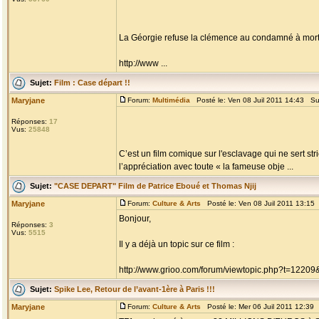
La Géorgie refuse la clémence au condamné à mort
http://www ...
Sujet:
Film : Case départ !!
Maryjane
Forum:
Multimédia
Posté le: Ven 08 Juil 2011 14:43 Su
Réponses:
17
Vus:
25848
C’est un film comique sur l'esclavage qui ne sert stri
l’appréciation avec toute « la fameuse obje ...
Sujet:
"CASE DEPART" Film de Patrice Eboué et Thomas Njij
Maryjane
Forum:
Culture & Arts
Posté le: Ven 08 Juil 2011 13:15
Bonjour,
Réponses:
3
Vus:
5515
Il y a déjà un topic sur ce film :
http://www.grioo.com/forum/viewtopic.php?t=12209&
Sujet:
Spike Lee, Retour de l’avant-1ère à Paris !!!
Maryjane
Forum:
Culture & Arts
Posté le: Mer 06 Juil 2011 12:39