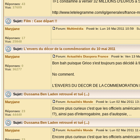
TF1 condamné à verser 32 MILLIONS D'EUROS à Spike L
Réponses:
43
Vus:
37609
http://www.letelegramme.com/ig/generales/france-mo
Sujet:
Film : Case départ !!
Maryjane
Forum:
Multimédia
Posté le: Lun 16 Mai 2011 10:59 Su
Réponses:
17
Vus:
25848
Sujet:
L'envers du décor de la commémoration du 10 mai 2011
Maryjane
Forum:
Actualités Diaspora France
Posté le: Ven 13 Ma
Bon bah puisque Grioo s'est toujours pas décidé à fair
Réponses:
0
Vus:
36277
No comment.
L'ENVERS DU DECOR DE LA COMMEMORATION DE.
Sujet:
Oussama Ben Laden retrouvé et tué (...)
Maryjane
Forum:
Actualités Monde
Posté le: Lun 02 Mai 2011 13
Encore plus curieux c'est que les officiels améric
Réponses:
23
!?), ainsi pas d'interrogatoire, pas d'autopsie, ...
Vus:
44440
Sujet:
Oussama Ben Laden retrouvé et tué (...)
Maryjane
Forum:
Actualités Monde
Posté le: Lun 02 Mai 2011 11
Encore plus curieux c'est que les officiels améric
Réponses:
23