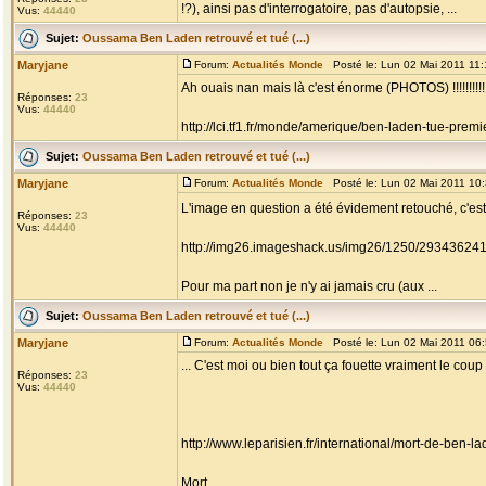
!?), ainsi pas d'interrogatoire, pas d'autopsie, ...
Vus:
44440
Sujet:
Oussama Ben Laden retrouvé et tué (...)
Maryjane
Forum:
Actualités Monde
Posté le: Lun 02 Mai 2011 11
Ah ouais nan mais là c'est énorme (PHOTOS) !!!!!!!!!!!
Réponses:
23
Vus:
44440
http://lci.tf1.fr/monde/amerique/ben-laden-tue-pr
Sujet:
Oussama Ben Laden retrouvé et tué (...)
Maryjane
Forum:
Actualités Monde
Posté le: Lun 02 Mai 2011 10
L'image en question a été évidement retouché, c'est t
Réponses:
23
Vus:
44440
http://img26.imageshack.us/img26/1250/29343624
Pour ma part non je n'y ai jamais cru (aux ...
Sujet:
Oussama Ben Laden retrouvé et tué (...)
Maryjane
Forum:
Actualités Monde
Posté le: Lun 02 Mai 2011 06
... C'est moi ou bien tout ça fouette vraiment le coup 
Réponses:
23
Vus:
44440
http://www.leparisien.fr/international/mort-de-ben
Mort ...