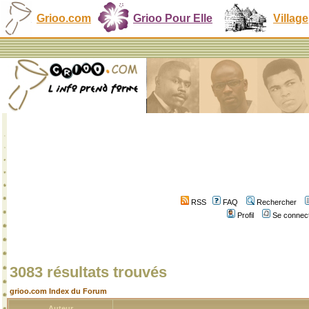
Grioo.com
Grioo Pour Elle
Village
RSS
FAQ
Rechercher
Profil
Se connect
3083 résultats trouvés
grioo.com Index du Forum
Auteur