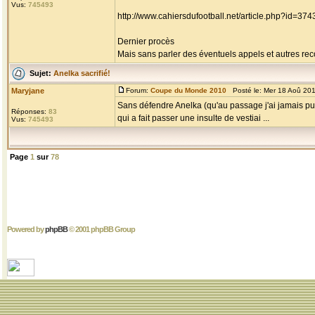
Vus:
745493
http://www.cahiersdufootball.net/article.php?id=374
Dernier procès
Mais sans parler des éventuels appels et autres reco
Sujet:
Anelka sacrifié!
Maryjane
Forum:
Coupe du Monde 2010
Posté le: Mer 18 Aoû 20
Sans défendre Anelka (qu'au passage j'ai jamais pu b
Réponses:
83
qui a fait passer une insulte de vestiai ...
Vus:
745493
Page
1
sur
78
Powered by
phpBB
© 2001 phpBB Group