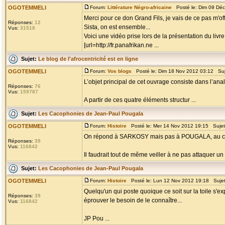
OGOTEMMELI
Forum:
Littérature Négro-africaine
Posté le: Dim 09 Dé
Merci pour ce don Grand Fils, je vais de ce pas m'offr
Réponses:
12
Sista, on est ensemble...
Vus:
31518
Voici une vidéo prise lors de la présentation du livr
[url=http://fr.panafrikan.ne ...
Sujet:
Le blog de l'afrocentricité est en ligne
OGOTEMMELI
Forum:
Vos blogs
Posté le: Dim 18 Nov 2012 03:12 Su
L’objet principal de cet ouvrage consiste dans l’ana
Réponses:
76
Vus:
159787
A partir de ces quatre éléments structur ...
Sujet:
Les Cacophonies de Jean-Paul Pougala
OGOTEMMELI
Forum:
Histoire
Posté le: Mer 14 Nov 2012 19:15 Suje
On répond à SARKOSY mais pas à POUGALA, au contra
Réponses:
39
Vus:
116842
Il faudrait tout de même veiller à ne pas attaquer un
Sujet:
Les Cacophonies de Jean-Paul Pougala
OGOTEMMELI
Forum:
Histoire
Posté le: Lun 12 Nov 2012 19:18 Suje
Quelqu'un qui poste quoique ce soit sur la toile s'e
Réponses:
39
éprouver le besoin de le connaître...
Vus:
116842
JP Pou ...