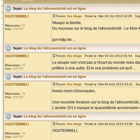
Sujet:
Le blog de l'afrocentricité est en ligne
OGOTEMMELI
Forum:
Vos blogs
Posté le: Mer 02 Oct 2013 02:05 Suj
Ntuapo la famille,
Réponses:
76
Du nouveau sur le blog de l'afrocentricité : Le frère 
Vus:
159787
[url=http://w ...
Sujet:
Le blog de l'afrocentricité est en ligne
OGOTEMMELI
Forum:
Vos blogs
Posté le: Mer 02 Oct 2013 01:54 Suj
Le peuple noir n'est pas à l'écart du monde mais da
Réponses:
76
préfère à une autre. Et le vrai problème est qu'il ...
Vus:
159787
Sujet:
Le blog de l'afrocentricité est en ligne
OGOTEMMELI
Forum:
Vos blogs
Posté le: Dim 04 Aoû 2013 02:21 Su
Kwesi chers Grioonautes,
Réponses:
76
Vus:
159787
Une nouvelle livraison sur le blog de l'afrocentr
L’année 2013 marque le quarantième anniversaire 
Sujet:
Le blog de l'afrocentricité est en ligne
OGOTEMMELI
Forum:
Vos blogs
Posté le: Dim 04 Aoû 2013 02:06 Su
OGOTEMMELI,
Réponses:
76
Vus:
159787