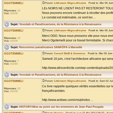
OGOTEMMELI
Forum:
Littérature Négro-africaine
Posté le: Mer 06 Jui
LEs NOIRS NE LISENT PAS ET RESTERONT TO
Réponses:
12
Nous pouvons encore continuer à récolter des profits
Vus:
31518
Le constat est indéniable, ce sont les ...
Sujet:
Yovodah et Panafricanisme, de la Résistance à la Renaissance
OGOTEMMELI
Forum:
Littérature Négro-africaine
Posté le: Mer 06 Jui
Merci OGO. Nous nous pressons vite pour nous enri
Réponses:
12
Merci Ogotemelli pour ce travail formidable. Si chacu
Vus:
31518
Sujet:
Rencontres panafricaines SANKÔFA à Marseille
OGOTEMMELI
Forum:
Conseil BtoB & Annonces
Posté le: Mer 06 Jui
Samedi 16 juin, c'est l'architecture africaine qui s
Réponses:
7
Vus:
21234
http://www.afrocentricite.com/wp-content/uploads/
Sujet:
Yovodah et Panafricanisme, de la Résistance à la Renaissance
OGOTEMMELI
Forum:
Littérature Négro-africaine
Posté le: Sam 02 Jui
Ce livre rappelle quelques vérités essentielles sur 
Réponses:
12
françafricanistes.
Vus:
31518
http://www.anibwe.com/cms/photos ...
Sujet:
HISTORY:Mise au point sur les errements de Jean-Paul Pougala
Forum:
Histoire
Posté le: Lun 21 Mai 2012 09:37 Sujet