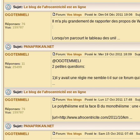
Sujet:
Le blog de l'afrocentricité est en ligne
OGOTEMMELI
Forum:
Vos blogs
Posté le: Dim 04 Déc 2011 19:06 Suj
Il m'a plu grandement de rapporter des propos de Wa
Réponses:
76
:
Vus:
159787
Lorsqu'on parcourt le tableau des unil ...
Sujet:
PANAFRIKAN.NET
OGOTEMMELI
Forum:
Vos blogs
Posté le: Mer 19 Oct 2011 18:09 Suj
@OGOTEMMELI
Réponses:
11
2 petites questions:
Vus:
25499
1)il y avait une règle me semble-t-il sur ce forum qu
...
Sujet:
Le blog de l'afrocentricité est en ligne
OGOTEMMELI
Forum:
Vos blogs
Posté le: Lun 17 Oct 2011 17:48 Suj
Le polythéisme est la face B du monothéisme : une 
Réponses:
76
Vus:
159787
[url=http://www.afrocentricite.com/2011/10/km ...
Sujet:
PANAFRIKAN.NET
OGOTEMMELI
Forum:
Vos blogs
Posté le: Sam 15 Oct 2011 07:48 Su