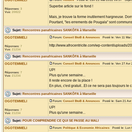
OGOTEMMELI
Superbe article sur le fond !
Réponses:
3
Vus:
20822
Mais, je trouve la forme inutilement hargneuse. Do
Pourtant, "les errements de Pougala" sont communs à +
Sujet:
Rencontres panafricaines SANKÔFA à Marseille
OGOTEMMELI
Forum:
Conseil BtoB & Annonces
Posté le: Ven 11 Mai
http://www.afrocentricite.com/wp-content/uploads/
Réponses:
7
Vus:
21234
Sujet:
Rencontres panafricaines SANKÔFA à Marseille
OGOTEMMELI
Forum:
Conseil BtoB & Annonces
Posté le: Ven 27 Avr
UP!
Réponses:
7
Plus qu'une semaine...
Vus:
21234
Il reste encore de la place !
En plus, c'est gratuit...Et ce ne sera pas toujours le c
Sujet:
Rencontres panafricaines SANKÔFA à Marseille
OGOTEMMELI
Forum:
Conseil BtoB & Annonces
Posté le: Sam 21 Avr
UP!
Réponses:
7
Plus qu'une semaine...
Vus:
21234
Sujet:
POUR COMPRENDRE CE QUI SE PASSE AU MALI
OGOTEMMELI
Forum:
Politique & Economie Africaines
Posté le: Lun 