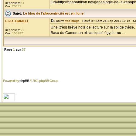
[url=http://fr.panafrikan.net/genealogie-de-la-x
Réponses:
11
Vus:
25499
Sujet:
Le blog de l'afrocentricité est en ligne
OGOTEMMELI
Forum:
Vos blogs
Posté le: Sam 24 Sep 2011 10:15 Su
Une (très) brève note de lecture sur la solide thèse
Réponses:
76
Basa du Cameroun et l'antiquité égypto-nu ...
Vus:
159787
Page
1
sur
37
Powered by
phpBB
© 2001 phpBB Group