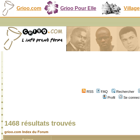
Grioo.com
Grioo Pour Elle
Village
RSS
FAQ
Rechercher
Profil
Se connect
1468 résultats trouvés
grioo.com Index du Forum
Auteur