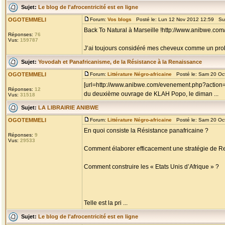
Sujet:
Le blog de l'afrocentricité est en ligne
OGOTEMMELI
Forum:
Vos blogs
Posté le: Lun 12 Nov 2012 12:59 Su
Back To Natural à Marseille !http://www.anibwe.com
Réponses:
76
Vus:
159787
J’ai toujours considéré mes cheveux comme un problè
Sujet:
Yovodah et Panafricanisme, de la Résistance à la Renaissance
OGOTEMMELI
Forum:
Littérature Négro-africaine
Posté le: Sam 20 Oc
[url=http://www.anibwe.com/evenement.php?action=
Réponses:
12
du deuxième ouvrage de KLAH Popo, le diman ...
Vus:
31518
Sujet:
LA LIBRAIRIE ANIBWE
OGOTEMMELI
Forum:
Littérature Négro-africaine
Posté le: Sam 20 Oc
En quoi consiste la Résistance panafricaine ?
Réponses:
9
Vus:
29533
Comment élaborer efficacement une stratégie de R
Comment construire les « Etats Unis d’Afrique » ?
Telle est la pri ...
Sujet:
Le blog de l'afrocentricité est en ligne