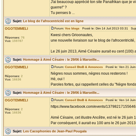
J'ai beaucoup apprécié ton site Panafrikan que je vi
guerre!" ?
Tu penses b ...
Sujet:
Le blog de l'afrocentricité est en ligne
OGOTEMMELI
Forum:
Vos blogs
Posté le: Dim 14 Juil 2013 03:31 Suj
Kwesi chers Grioonautes,
Réponses:
76
une nouvelle livraison sur le blog de l'afrocentric
Vus:
159787
Le 26 juin 2013, Aimé Césaire aurait eu cent (100) an
Sujet:
Hommage à Aimé Césaire : le 29/06 à Marseille...
OGOTEMMELI
Forum:
Conseil BtoB & Annonces
Posté le: Ven 21 Jui
Nègres nous sommes, nègres nous resterons !
Réponses:
2
Hé, oui !
Vus:
16636
Paroles fortes, qui rappellent celles du "Nègre fondam
Sujet:
Hommage à Aimé Césaire : le 29/06 à Marseille...
OGOTEMMELI
Forum:
Conseil BtoB & Annonces
Posté le: Ven 14 Jui
https://www.facebook.com/events/13798217155646
Réponses:
2
Vus:
16636
Aimé Césaire, cet illustre Ancêtre, est né le 26 juin 
Par conséquent, il aurait eu 100 ans le 26 juin 2013, s
Sujet:
Les Cacophonies de Jean-Paul Pougala