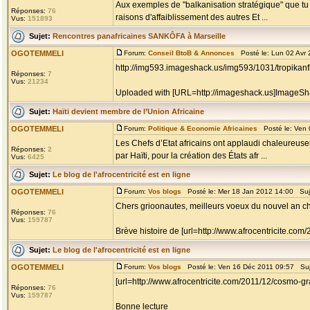
Aux exemples de "balkanisation stratégique" que tu 
Réponses:
76
raisons d'affaiblissement des autres Et ...
Vus:
151893
Sujet:
Rencontres panafricaines SANKÔFA à Marseille
OGOTEMMELI
Forum:
Conseil BtoB & Annonces
Posté le: Lun 02 Avr
http://img593.imageshack.us/img593/1031/tropikanfl
Réponses:
7
Vus:
21234
Uploaded with [URL=http://imageshack.us]ImageSh
Sujet:
Haïti devient membre de l’Union Africaine
OGOTEMMELI
Forum:
Politique & Economie Africaines
Posté le: Ven 
Les Chefs d’Etat africains ont applaudi chaleureusem
Réponses:
2
par Haïti, pour la création des États afr ...
Vus:
6425
Sujet:
Le blog de l'afrocentricité est en ligne
OGOTEMMELI
Forum:
Vos blogs
Posté le: Mer 18 Jan 2012 14:00 Suj
Chers grioonautes, meilleurs voeux du nouvel an chr
Réponses:
76
Vus:
159787
Brève histoire de [url=http://www.afrocentricite.co
Sujet:
Le blog de l'afrocentricité est en ligne
OGOTEMMELI
Forum:
Vos blogs
Posté le: Ven 16 Déc 2011 09:57 Su
[url=http://www.afrocentricite.com/2011/12/cosmo-
Réponses:
76
Vus:
159787
Bonne lecture