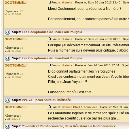
OGOTEMMELI
Forum:
Histoire
Posté le: Sam 26 Jan 2013 23:40 Suje
Merci Ogotemmeli pour ta réponse à Numéro 7.
Réponses:
39
Vus:
116842
Personnellement, nous sommes passés à un autre st
...
Sujet:
Les Cacophonies de Jean-Paul Pougala
OGOTEMMELI
Forum:
Histoire
Posté le: Sam 26 Jan 2013 18:35 Suje
Lorsque j'ai découvert africamaat j'ai été littéraleme
Réponses:
39
Puis à moment je suis devenu plus critique, d'abord en
Vus:
116842
Sujet:
Les Cacophonies de Jean-Paul Pougala
OGOTEMMELI
Forum:
Histoire
Posté le: Jeu 24 Jan 2013 17:34 Sujet
Diop connaît parfaitement les hiéroglyphes
Réponses:
39
C'est très contesté notamment par Jean Yoyotte (dé
Vus:
116842
Pitié, pas Jean Yoyotte !!!
Laisser pourrir où il est ente ...
Sujet:
IN'OYA : peau noire ou métissée
OGOTEMMELI
Forum:
Conseil BtoB & Annonces
Posté le: Mer 09 Jan
Le Laboratoire Ingénieur de formation spécialisé en 
Réponses:
0
recherche scientifique et ce par les plus gra ...
Vus:
14201
Sujet:
Yovodah et Panafricanisme, de la Résistance à la Renaissance