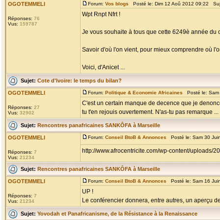
OGOTEMMELI
Forum:
Vos blogs
Posté le: Dim 12 Aoû 2012 09:22 Su
Wpt Rnpt Nfrt !
Réponses:
76
Vus:
159787
Je vous souhaite à tous que cette 6249è année du c
Savoir d'où l'on vient, pour mieux comprendre où l'on
Voici, d'Anicet ...
Sujet:
Cote d'Ivoire: le temps du bilan?
OGOTEMMELI
Forum:
Politique & Economie Africaines
Posté le: Sam 
C'est un certain manque de decence que je denonce
Réponses:
27
tu t'en rejouis ouvertement. N'as-tu pas remarque ...
Vus:
32902
Sujet:
Rencontres panafricaines SANKÔFA à Marseille
OGOTEMMELI
Forum:
Conseil BtoB & Annonces
Posté le: Sam 30 Jui
http://www.afrocentricite.com/wp-content/uploads
Réponses:
7
Vus:
21234
Sujet:
Rencontres panafricaines SANKÔFA à Marseille
OGOTEMMELI
Forum:
Conseil BtoB & Annonces
Posté le: Sam 16 Jui
UP !
Réponses:
7
Le conférencier donnera, entre autres, un aperçu de l
Vus:
21234
Sujet:
Yovodah et Panafricanisme, de la Résistance à la Renaissance