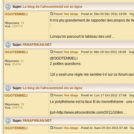
Sujet:
Le blog de l'afrocentricité est en ligne
OGOTEMMELI
Forum:
Vos blogs
Posté le: Dim 04 Déc 2011 19:06 Suj
Il m'a plu grandement de rapporter des propos de Wa
Réponses:
76
:
Vus:
159774
Lorsqu'on parcourt le tableau des unil ...
Sujet:
PANAFRIKAN.NET
OGOTEMMELI
Forum:
Vos blogs
Posté le: Mer 19 Oct 2011 18:09 Suj
@OGOTEMMELI
Réponses:
11
2 petites questions:
Vus:
25494
1)il y avait une règle me semble-t-il sur ce forum qu
...
Sujet:
Le blog de l'afrocentricité est en ligne
OGOTEMMELI
Forum:
Vos blogs
Posté le: Lun 17 Oct 2011 17:48 Suj
Le polythéisme est la face B du monothéisme : une 
Réponses:
76
Vus:
159774
[url=http://www.afrocentricite.com/2011/10/km ...
Sujet:
PANAFRIKAN.NET
OGOTEMMELI
Forum:
Vos blogs
Posté le: Sam 15 Oct 2011 07:48 Su