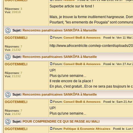
OGOTEMMELI
Superbe article sur le fond !
Réponses:
3
Vus:
20818
Mais, je trouve la forme inutilement hargneuse. Do
Pourtant, "les errements de Pougala" sont communs à +
Sujet:
Rencontres panafricaines SANKÔFA à Marseille
OGOTEMMELI
Forum:
Conseil BtoB & Annonces
Posté le: Ven 11 Mai
http://www.afrocentricite.com/wp-content/uploads/
Réponses:
7
Vus:
21232
Sujet:
Rencontres panafricaines SANKÔFA à Marseille
OGOTEMMELI
Forum:
Conseil BtoB & Annonces
Posté le: Ven 27 Avr
UP!
Réponses:
7
Plus qu'une semaine...
Vus:
21232
Il reste encore de la place !
En plus, c'est gratuit...Et ce ne sera pas toujours le c
Sujet:
Rencontres panafricaines SANKÔFA à Marseille
OGOTEMMELI
Forum:
Conseil BtoB & Annonces
Posté le: Sam 21 Avr
UP!
Réponses:
7
Plus qu'une semaine...
Vus:
21232
Sujet:
POUR COMPRENDRE CE QUI SE PASSE AU MALI
OGOTEMMELI
Forum:
Politique & Economie Africaines
Posté le: Lun 