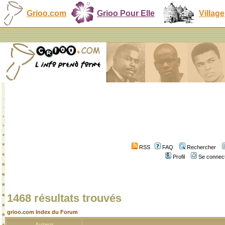
Grioo.com
Grioo Pour Elle
Village
RSS
FAQ
Rechercher
Profil
Se connect
1468 résultats trouvés
grioo.com Index du Forum
Auteur