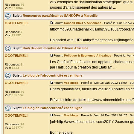
Aux exemples de "balkanisation stratégique" que tu 
Réponses:
76
raisons d'affaiblissement des autres Et ...
Vus:
151864
Sujet:
Rencontres panafricaines SANKÔFA à Marseille
OGOTEMMELI
Forum:
Conseil BtoB & Annonces
Posté le: Lun 02 Avr
http://img593.imageshack.us/img593/1031/tropikanfl
Réponses:
7
Vus:
21232
Uploaded with [URL=http://imageshack.us]ImageSh
Sujet:
Haïti devient membre de l’Union Africaine
OGOTEMMELI
Forum:
Politique & Economie Africaines
Posté le: Ven 
Les Chefs d’Etat africains ont applaudi chaleureusem
Réponses:
2
par Haïti, pour la création des États afr ...
Vus:
6423
Sujet:
Le blog de l'afrocentricité est en ligne
OGOTEMMELI
Forum:
Vos blogs
Posté le: Mer 18 Jan 2012 14:00 Suj
Chers grioonautes, meilleurs voeux du nouvel an chr
Réponses:
76
Vus:
159774
Brève histoire de [url=http://www.afrocentricite.co
Sujet:
Le blog de l'afrocentricité est en ligne
OGOTEMMELI
Forum:
Vos blogs
Posté le: Ven 16 Déc 2011 09:57 Su
[url=http://www.afrocentricite.com/2011/12/cosmo-
Réponses:
76
Vus:
159774
Bonne lecture