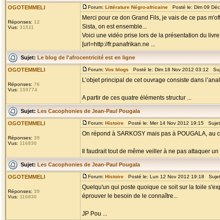
OGOTEMMELI
Forum:
Littérature Négro-africaine
Posté le: Dim 09 Dé
Merci pour ce don Grand Fils, je vais de ce pas m'offr
Réponses:
12
Sista, on est ensemble...
Vus:
31511
Voici une vidéo prise lors de la présentation du livr
[url=http://fr.panafrikan.ne ...
Sujet:
Le blog de l'afrocentricité est en ligne
OGOTEMMELI
Forum:
Vos blogs
Posté le: Dim 18 Nov 2012 03:12 Su
L’objet principal de cet ouvrage consiste dans l’ana
Réponses:
76
Vus:
159774
A partir de ces quatre éléments structur ...
Sujet:
Les Cacophonies de Jean-Paul Pougala
OGOTEMMELI
Forum:
Histoire
Posté le: Mer 14 Nov 2012 19:15 Suje
On répond à SARKOSY mais pas à POUGALA, au contra
Réponses:
39
Vus:
116830
Il faudrait tout de même veiller à ne pas attaquer un
Sujet:
Les Cacophonies de Jean-Paul Pougala
OGOTEMMELI
Forum:
Histoire
Posté le: Lun 12 Nov 2012 19:18 Suje
Quelqu'un qui poste quoique ce soit sur la toile s'e
Réponses:
39
éprouver le besoin de le connaître...
Vus:
116830
JP Pou ...