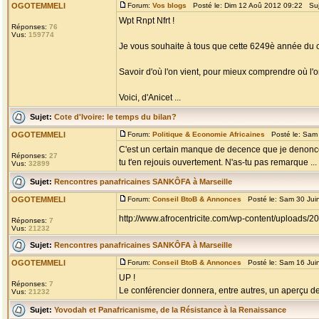
OGOTEMMELI
Forum:
Vos blogs
Posté le: Dim 12 Aoû 2012 09:22 Su
Wpt Rnpt Nfrt !
Réponses:
76
Vus:
159774
Je vous souhaite à tous que cette 6249è année du c
Savoir d'où l'on vient, pour mieux comprendre où l'on
Voici, d'Anicet ...
Sujet:
Cote d'Ivoire: le temps du bilan?
OGOTEMMELI
Forum:
Politique & Economie Africaines
Posté le: Sam 
C'est un certain manque de decence que je denonce
Réponses:
27
tu t'en rejouis ouvertement. N'as-tu pas remarque ...
Vus:
32899
Sujet:
Rencontres panafricaines SANKÔFA à Marseille
OGOTEMMELI
Forum:
Conseil BtoB & Annonces
Posté le: Sam 30 Jui
http://www.afrocentricite.com/wp-content/uploads
Réponses:
7
Vus:
21232
Sujet:
Rencontres panafricaines SANKÔFA à Marseille
OGOTEMMELI
Forum:
Conseil BtoB & Annonces
Posté le: Sam 16 Jui
UP !
Réponses:
7
Le conférencier donnera, entre autres, un aperçu de l
Vus:
21232
Sujet:
Yovodah et Panafricanisme, de la Résistance à la Renaissance