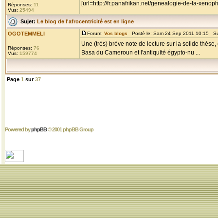
[url=http://fr.panafrikan.net/genealogie-de-la-x
Réponses:
11
Vus:
25494
Sujet:
Le blog de l'afrocentricité est en ligne
OGOTEMMELI
Forum:
Vos blogs
Posté le: Sam 24 Sep 2011 10:15 Su
Une (très) brève note de lecture sur la solide thèse
Réponses:
76
Basa du Cameroun et l'antiquité égypto-nu ...
Vus:
159774
Page
1
sur
37
Powered by
phpBB
© 2001 phpBB Group