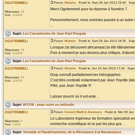
OGOTEMMELI
Forum:
Histoire
Posté le: Sam 26 Jan 2013 23:40 Suje
Merci Ogotemmeli pour ta réponse à Numéro 7.
Réponses:
39
Vus:
116830
Personnellement, nous sommes passés à un autre st
...
Sujet:
Les Cacophonies de Jean-Paul Pougala
OGOTEMMELI
Forum:
Histoire
Posté le: Sam 26 Jan 2013 18:35 Suje
Lorsque j'ai découvert africamaat j'ai été littéraleme
Réponses:
39
Puis à moment je suis devenu plus critique, d'abord en
Vus:
116830
Sujet:
Les Cacophonies de Jean-Paul Pougala
OGOTEMMELI
Forum:
Histoire
Posté le: Jeu 24 Jan 2013 17:34 Sujet
Diop connaît parfaitement les hiéroglyphes
Réponses:
39
C'est très contesté notamment par Jean Yoyotte (dé
Vus:
116830
Pitié, pas Jean Yoyotte !!!
Laisser pourrir où il est ente ...
Sujet:
IN'OYA : peau noire ou métissée
OGOTEMMELI
Forum:
Conseil BtoB & Annonces
Posté le: Mer 09 Jan
Le Laboratoire Ingénieur de formation spécialisé en 
Réponses:
0
recherche scientifique et ce par les plus gra ...
Vus:
14200
Sujet:
Yovodah et Panafricanisme, de la Résistance à la Renaissance