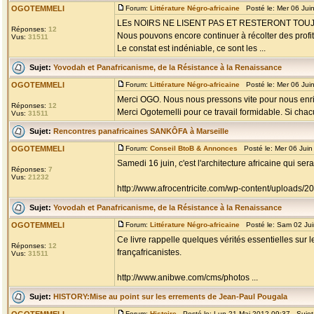
OGOTEMMELI
Forum:
Littérature Négro-africaine
Posté le: Mer 06 Jui
LEs NOIRS NE LISENT PAS ET RESTERONT TO
Réponses:
12
Nous pouvons encore continuer à récolter des profits
Vus:
31511
Le constat est indéniable, ce sont les ...
Sujet:
Yovodah et Panafricanisme, de la Résistance à la Renaissance
OGOTEMMELI
Forum:
Littérature Négro-africaine
Posté le: Mer 06 Jui
Merci OGO. Nous nous pressons vite pour nous enri
Réponses:
12
Merci Ogotemelli pour ce travail formidable. Si chacu
Vus:
31511
Sujet:
Rencontres panafricaines SANKÔFA à Marseille
OGOTEMMELI
Forum:
Conseil BtoB & Annonces
Posté le: Mer 06 Jui
Samedi 16 juin, c'est l'architecture africaine qui s
Réponses:
7
Vus:
21232
http://www.afrocentricite.com/wp-content/uploads/
Sujet:
Yovodah et Panafricanisme, de la Résistance à la Renaissance
OGOTEMMELI
Forum:
Littérature Négro-africaine
Posté le: Sam 02 Jui
Ce livre rappelle quelques vérités essentielles sur 
Réponses:
12
françafricanistes.
Vus:
31511
http://www.anibwe.com/cms/photos ...
Sujet:
HISTORY:Mise au point sur les errements de Jean-Paul Pougala
Forum:
Histoire
Posté le: Lun 21 Mai 2012 09:37 Sujet