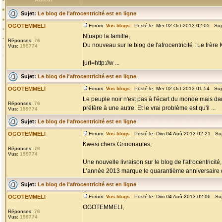
Sujet:
Le blog de l'afrocentricité est en ligne
OGOTEMMELI
Forum:
Vos blogs
Posté le: Mer 02 Oct 2013 02:05 Suj
Ntuapo la famille,
Réponses:
76
Du nouveau sur le blog de l'afrocentricité : Le frère 
Vus:
159774
[url=http://w ...
Sujet:
Le blog de l'afrocentricité est en ligne
OGOTEMMELI
Forum:
Vos blogs
Posté le: Mer 02 Oct 2013 01:54 Suj
Le peuple noir n'est pas à l'écart du monde mais da
Réponses:
76
préfère à une autre. Et le vrai problème est qu'il ...
Vus:
159774
Sujet:
Le blog de l'afrocentricité est en ligne
OGOTEMMELI
Forum:
Vos blogs
Posté le: Dim 04 Aoû 2013 02:21 Su
Kwesi chers Grioonautes,
Réponses:
76
Vus:
159774
Une nouvelle livraison sur le blog de l'afrocentr
L’année 2013 marque le quarantième anniversaire 
Sujet:
Le blog de l'afrocentricité est en ligne
OGOTEMMELI
Forum:
Vos blogs
Posté le: Dim 04 Aoû 2013 02:06 Su
OGOTEMMELI,
Réponses:
76
Vus:
159774