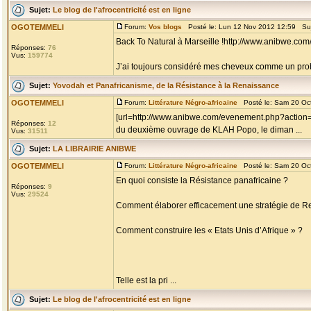
Sujet:
Le blog de l'afrocentricité est en ligne
OGOTEMMELI
Forum:
Vos blogs
Posté le: Lun 12 Nov 2012 12:59 Su
Back To Natural à Marseille !http://www.anibwe.com
Réponses:
76
Vus:
159774
J’ai toujours considéré mes cheveux comme un problè
Sujet:
Yovodah et Panafricanisme, de la Résistance à la Renaissance
OGOTEMMELI
Forum:
Littérature Négro-africaine
Posté le: Sam 20 Oc
[url=http://www.anibwe.com/evenement.php?action=
Réponses:
12
du deuxième ouvrage de KLAH Popo, le diman ...
Vus:
31511
Sujet:
LA LIBRAIRIE ANIBWE
OGOTEMMELI
Forum:
Littérature Négro-africaine
Posté le: Sam 20 Oc
En quoi consiste la Résistance panafricaine ?
Réponses:
9
Vus:
29524
Comment élaborer efficacement une stratégie de R
Comment construire les « Etats Unis d’Afrique » ?
Telle est la pri ...
Sujet:
Le blog de l'afrocentricité est en ligne