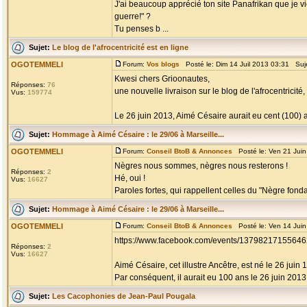
J'ai beaucoup apprécié ton site Panafrikan que je vi
guerre!" ?
Tu penses b ...
Sujet:
Le blog de l'afrocentricité est en ligne
OGOTEMMELI
Forum:
Vos blogs
Posté le: Dim 14 Juil 2013 03:31 Suj
Kwesi chers Grioonautes,
Réponses:
76
une nouvelle livraison sur le blog de l'afrocentric
Vus:
159774
Le 26 juin 2013, Aimé Césaire aurait eu cent (100) an
Sujet:
Hommage à Aimé Césaire : le 29/06 à Marseille...
OGOTEMMELI
Forum:
Conseil BtoB & Annonces
Posté le: Ven 21 Jui
Nègres nous sommes, nègres nous resterons !
Réponses:
2
Hé, oui !
Vus:
16627
Paroles fortes, qui rappellent celles du "Nègre fondam
Sujet:
Hommage à Aimé Césaire : le 29/06 à Marseille...
OGOTEMMELI
Forum:
Conseil BtoB & Annonces
Posté le: Ven 14 Jui
https://www.facebook.com/events/13798217155646
Réponses:
2
Vus:
16627
Aimé Césaire, cet illustre Ancêtre, est né le 26 juin 
Par conséquent, il aurait eu 100 ans le 26 juin 2013, s
Sujet:
Les Cacophonies de Jean-Paul Pougala