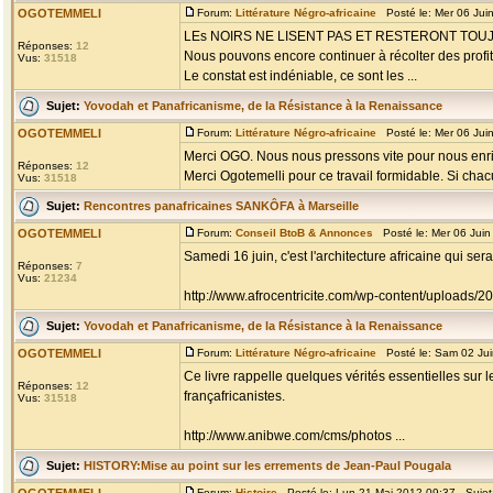
OGOTEMMELI
Forum:
Littérature Négro-africaine
Posté le: Mer 06 Jui
LEs NOIRS NE LISENT PAS ET RESTERONT TO
Réponses:
12
Nous pouvons encore continuer à récolter des profits
Vus:
31518
Le constat est indéniable, ce sont les ...
Sujet:
Yovodah et Panafricanisme, de la Résistance à la Renaissance
OGOTEMMELI
Forum:
Littérature Négro-africaine
Posté le: Mer 06 Jui
Merci OGO. Nous nous pressons vite pour nous enri
Réponses:
12
Merci Ogotemelli pour ce travail formidable. Si chacu
Vus:
31518
Sujet:
Rencontres panafricaines SANKÔFA à Marseille
OGOTEMMELI
Forum:
Conseil BtoB & Annonces
Posté le: Mer 06 Jui
Samedi 16 juin, c'est l'architecture africaine qui s
Réponses:
7
Vus:
21234
http://www.afrocentricite.com/wp-content/uploads/
Sujet:
Yovodah et Panafricanisme, de la Résistance à la Renaissance
OGOTEMMELI
Forum:
Littérature Négro-africaine
Posté le: Sam 02 Jui
Ce livre rappelle quelques vérités essentielles sur 
Réponses:
12
françafricanistes.
Vus:
31518
http://www.anibwe.com/cms/photos ...
Sujet:
HISTORY:Mise au point sur les errements de Jean-Paul Pougala
Forum:
Histoire
Posté le: Lun 21 Mai 2012 09:37 Sujet