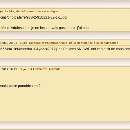
jet:
Le blog de l'afrocentricité est en ligne
/cms/photos/livre/978-2-916121-32-1-1.jpg
me. Adolescente je ne les trouvais pas beaux, j’ai pas ...
t 2012 20:01 Sujet:
Yovodah et Panafricanisme, de la Résistance à la Renaissance
55&id=109&month=10&year=2012]Les Editions ANIBWE ont le plaisir de vous convi
t 2012 19:15 Sujet:
LA LIBRAIRIE ANIBWE
enaissance panafricaine ?