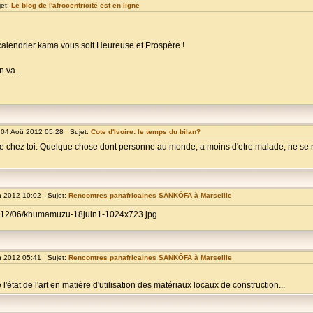
jet:
Le blog de l'afrocentricité est en ligne
alendrier kama vous soit Heureuse et Prospère !
 va...
04 Aoû 2012 05:28 Sujet:
Cote d'Ivoire: le temps du bilan?
 chez toi. Quelque chose dont personne au monde, a moins d'etre malade, ne se r
n 2012 10:02 Sujet:
Rencontres panafricaines SANKÔFA à Marseille
/2012/06/khumamuzu-18juin1-1024x723.jpg
n 2012 05:41 Sujet:
Rencontres panafricaines SANKÔFA à Marseille
'état de l'art en matière d'utilisation des matériaux locaux de construction...