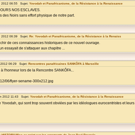
n 2012 06:55 Sujet:
Yovodah et Panafricanisme, de la Résistance à la Renaissance
UJOURS NOS ESCLAVES.
 des Noirs sans effort physique de notre part.
n 2012 06:39 Sujet:
Re: Yovodah et Panafricanisme, de la Résistance à la Renaiss
chir de ces connaissances historiques de ce nouvel ouvrage.
n essayait de s'attaquer aux chapitre ...
n 2012 06:29 Sujet:
Rencontres panafricaines SANKÔFA à Marseille
era à l'honneur lors de la Rencontre SANKÔFA...
2012/06/flyer-sename-300x212.jpg
n 2012 11:43 Sujet:
Yovodah et Panafricanisme, de la Résistance à la Renaissance
le Yovodah, qui sont trop souvent obviées par les idéologues eurocentristes et leur
:
HISTORY:Mise au point sur les errements de Jean-Paul Pougala