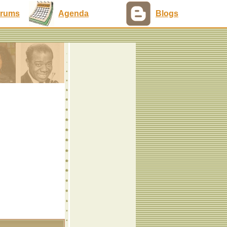
rums
Agenda
Blogs