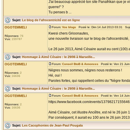
J'ai beaucoup apprécié ton site Panafrikan que je vi
guerre!" ?
Tu penses b ...
Sujet:
Le blog de l'afrocentricité est en ligne
OGOTEMMELI
Forum:
Vos blogs
Posté le: Dim 14 Juil 2013 03:31 Suj
Kwesi chers Grioonautes,
Réponses:
76
une nouvelle livraison sur le blog de l'afrocentric
Vus:
159787
Le 26 juin 2013, Aimé Césaire aurait eu cent (100) an
Sujet:
Hommage à Aimé Césaire : le 29/06 à Marseille...
OGOTEMMELI
Forum:
Conseil BtoB & Annonces
Posté le: Ven 21 Jui
Nègres nous sommes, nègres nous resterons !
Réponses:
2
Hé, oui !
Vus:
16636
Paroles fortes, qui rappellent celles du "Nègre fondam
Sujet:
Hommage à Aimé Césaire : le 29/06 à Marseille...
OGOTEMMELI
Forum:
Conseil BtoB & Annonces
Posté le: Ven 14 Jui
https://www.facebook.com/events/13798217155646
Réponses:
2
Vus:
16636
Aimé Césaire, cet illustre Ancêtre, est né le 26 juin 
Par conséquent, il aurait eu 100 ans le 26 juin 2013, s
Sujet:
Les Cacophonies de Jean-Paul Pougala