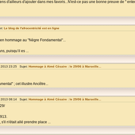
ens d'ailleurs d'ajouter dans mes favoris...N'est-ce pas une bonne preuve de " ente
et:
Le blog de l'afrocentricité est en ligne
ité, en hommage au "Nègre Fondamental"...
s, puisqu’il es ...
n 2013 23:25 Sujet:
Hommage à Aimé Césaire : le 29/06 à Marseille...
ental" ; cet illustre Ancêtre...
n 2013 08:14 Sujet:
Hommage à Aimé Césaire : le 29/06 à Marseille...
29/
1913.
'il n'était allé prendre place ...