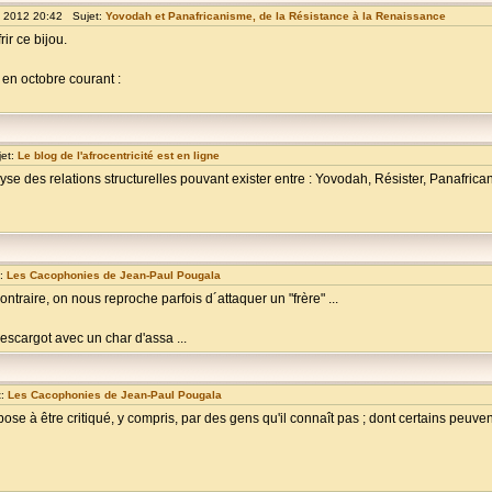
c 2012 20:42 Sujet:
Yovodah et Panafricanisme, de la Résistance à la Renaissance
ir ce bijou.
e en octobre courant :
jet:
Le blog de l'afrocentricité est en ligne
lyse des relations structurelles pouvant exister entre : Yovodah, Résister, Panafrica
t:
Les Cacophonies de Jean-Paul Pougala
ire, on nous reproche parfois d´attaquer un "frère" ...
 escargot avec un char d'assa ...
t:
Les Cacophonies de Jean-Paul Pougala
xpose à être critiqué, y compris, par des gens qu'il connaît pas ; dont certains peu