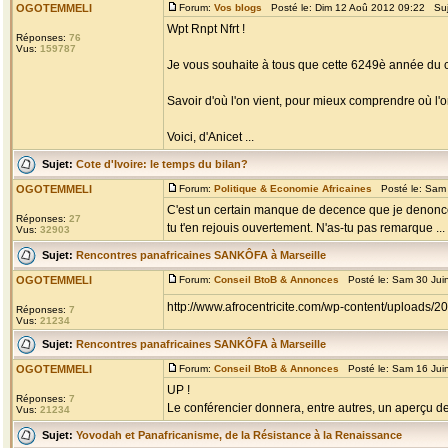
OGOTEMMELI
Forum:
Vos blogs
Posté le: Dim 12 Aoû 2012 09:22 Su
Wpt Rnpt Nfrt !
Réponses:
76
Vus:
159787
Je vous souhaite à tous que cette 6249è année du c
Savoir d'où l'on vient, pour mieux comprendre où l'on
Voici, d'Anicet ...
Sujet:
Cote d'Ivoire: le temps du bilan?
OGOTEMMELI
Forum:
Politique & Economie Africaines
Posté le: Sam 
C'est un certain manque de decence que je denonce
Réponses:
27
tu t'en rejouis ouvertement. N'as-tu pas remarque ...
Vus:
32903
Sujet:
Rencontres panafricaines SANKÔFA à Marseille
OGOTEMMELI
Forum:
Conseil BtoB & Annonces
Posté le: Sam 30 Jui
http://www.afrocentricite.com/wp-content/uploads
Réponses:
7
Vus:
21234
Sujet:
Rencontres panafricaines SANKÔFA à Marseille
OGOTEMMELI
Forum:
Conseil BtoB & Annonces
Posté le: Sam 16 Jui
UP !
Réponses:
7
Le conférencier donnera, entre autres, un aperçu de l
Vus:
21234
Sujet:
Yovodah et Panafricanisme, de la Résistance à la Renaissance