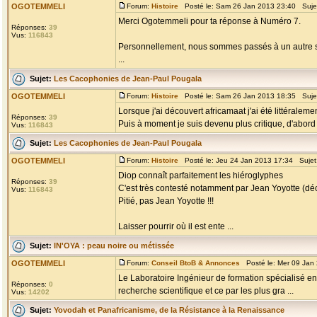
OGOTEMMELI
Forum:
Histoire
Posté le: Sam 26 Jan 2013 23:40 Suje
Merci Ogotemmeli pour ta réponse à Numéro 7.
Réponses:
39
Vus:
116843
Personnellement, nous sommes passés à un autre st
...
Sujet:
Les Cacophonies de Jean-Paul Pougala
OGOTEMMELI
Forum:
Histoire
Posté le: Sam 26 Jan 2013 18:35 Suje
Lorsque j'ai découvert africamaat j'ai été littéraleme
Réponses:
39
Puis à moment je suis devenu plus critique, d'abord en
Vus:
116843
Sujet:
Les Cacophonies de Jean-Paul Pougala
OGOTEMMELI
Forum:
Histoire
Posté le: Jeu 24 Jan 2013 17:34 Sujet
Diop connaît parfaitement les hiéroglyphes
Réponses:
39
C'est très contesté notamment par Jean Yoyotte (dé
Vus:
116843
Pitié, pas Jean Yoyotte !!!
Laisser pourrir où il est ente ...
Sujet:
IN'OYA : peau noire ou métissée
OGOTEMMELI
Forum:
Conseil BtoB & Annonces
Posté le: Mer 09 Jan
Le Laboratoire Ingénieur de formation spécialisé en 
Réponses:
0
recherche scientifique et ce par les plus gra ...
Vus:
14202
Sujet:
Yovodah et Panafricanisme, de la Résistance à la Renaissance