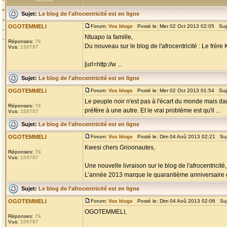
Sujet:
Le blog de l'afrocentricité est en ligne
OGOTEMMELI
Forum:
Vos blogs
Posté le: Mer 02 Oct 2013 02:05 Suj
Ntuapo la famille,
Réponses:
76
Du nouveau sur le blog de l'afrocentricité : Le frère 
Vus:
159787
[url=http://w ...
Sujet:
Le blog de l'afrocentricité est en ligne
OGOTEMMELI
Forum:
Vos blogs
Posté le: Mer 02 Oct 2013 01:54 Suj
Le peuple noir n'est pas à l'écart du monde mais da
Réponses:
76
préfère à une autre. Et le vrai problème est qu'il ...
Vus:
159787
Sujet:
Le blog de l'afrocentricité est en ligne
OGOTEMMELI
Forum:
Vos blogs
Posté le: Dim 04 Aoû 2013 02:21 Su
Kwesi chers Grioonautes,
Réponses:
76
Vus:
159787
Une nouvelle livraison sur le blog de l'afrocentr
L’année 2013 marque le quarantième anniversaire 
Sujet:
Le blog de l'afrocentricité est en ligne
OGOTEMMELI
Forum:
Vos blogs
Posté le: Dim 04 Aoû 2013 02:06 Su
OGOTEMMELI,
Réponses:
76
Vus:
159787