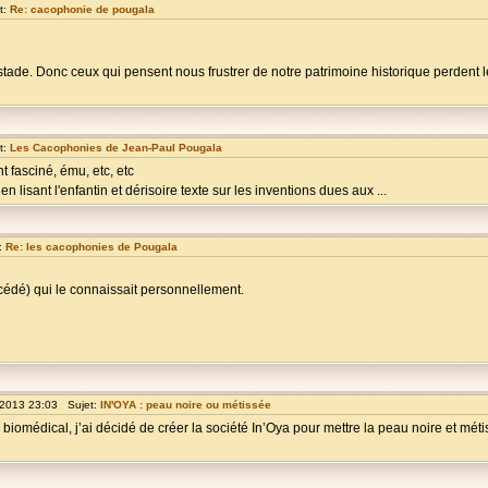
t:
Re: cacophonie de pougala
ade. Donc ceux qui pensent nous frustrer de notre patrimoine historique perdent 
t:
Les Cacophonies de Jean-Paul Pougala
nt fasciné, ému, etc, etc
 lisant l'enfantin et dérisoire texte sur les inventions dues aux ...
:
Re: les cacophonies de Pougala
cédé) qui le connaissait personnellement.
 2013 23:03 Sujet:
IN'OYA : peau noire ou métissée
biomédical, j’ai décidé de créer la société In’Oya pour mettre la peau noire et mét