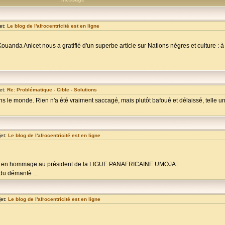
et:
Le blog de l'afrocentricité est en ligne
Kouanda Anicet nous a gratifié d'un superbe article sur Nations nègres et culture : à 
et:
Re: Problématique - Cible - Solutions
ns le monde. Rien n'a été vraiment saccagé, mais plutôt bafoué et délaissé, telle 
jet:
Le blog de l'afrocentricité est en ligne
icité, en hommage au président de la LIGUE PANAFRICAINE UMOJA :
du démantè ...
jet:
Le blog de l'afrocentricité est en ligne