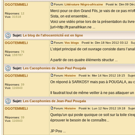
OGOTEMMELI
Forum:
Littérature Négro-africaine
Posté le: Dim 09 Dé
Merci pour ce don Grand Fils, je vais de ce pas m'offr
Réponses:
12
Sista, on est ensemble...
Vus:
31518
Voici une vidéo prise lors de la présentation du livr
[url=http://fr.panafrikan.ne ...
Sujet:
Le blog de l'afrocentricité est en ligne
OGOTEMMELI
Forum:
Vos blogs
Posté le: Dim 18 Nov 2012 03:12 Su
L’objet principal de cet ouvrage consiste dans l’ana
Réponses:
76
Vus:
159787
A partir de ces quatre éléments structur ...
Sujet:
Les Cacophonies de Jean-Paul Pougala
OGOTEMMELI
Forum:
Histoire
Posté le: Mer 14 Nov 2012 19:15 Suje
On répond à SARKOSY mais pas à POUGALA, au contra
Réponses:
39
Vus:
116843
Il faudrait tout de même veiller à ne pas attaquer un
Sujet:
Les Cacophonies de Jean-Paul Pougala
OGOTEMMELI
Forum:
Histoire
Posté le: Lun 12 Nov 2012 19:18 Suje
Quelqu'un qui poste quoique ce soit sur la toile s'e
Réponses:
39
éprouver le besoin de le connaître...
Vus:
116843
JP Pou ...