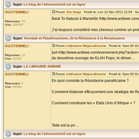
Sujet:
Le blog de l'afrocentricité est en ligne
OGOTEMMELI
Forum:
Vos blogs
Posté le: Lun 12 Nov 2012 12:59 Su
Back To Natural à Marseille !http://www.anibwe.com
Réponses:
76
Vus:
159787
J’ai toujours considéré mes cheveux comme un problè
Sujet:
Yovodah et Panafricanisme, de la Résistance à la Renaissance
OGOTEMMELI
Forum:
Littérature Négro-africaine
Posté le: Sam 20 Oc
[url=http://www.anibwe.com/evenement.php?action=
Réponses:
12
du deuxième ouvrage de KLAH Popo, le diman ...
Vus:
31518
Sujet:
LA LIBRAIRIE ANIBWE
OGOTEMMELI
Forum:
Littérature Négro-africaine
Posté le: Sam 20 Oc
En quoi consiste la Résistance panafricaine ?
Réponses:
9
Vus:
29533
Comment élaborer efficacement une stratégie de R
Comment construire les « Etats Unis d’Afrique » ?
Telle est la pri ...
Sujet:
Le blog de l'afrocentricité est en ligne