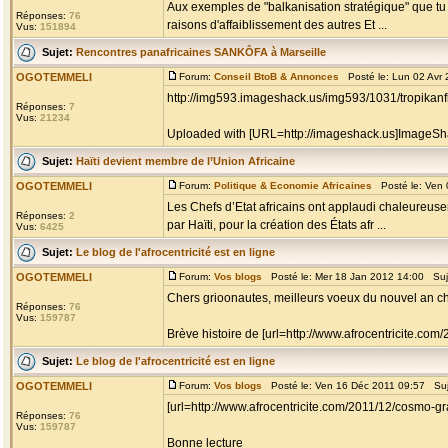
Aux exemples de "balkanisation stratégique" que tu 
Réponses:
76
raisons d'affaiblissement des autres Et ...
Vus:
151894
Sujet:
Rencontres panafricaines SANKÔFA à Marseille
OGOTEMMELI
Forum:
Conseil BtoB & Annonces
Posté le: Lun 02 Avr
http://img593.imageshack.us/img593/1031/tropikanfl
Réponses:
7
Vus:
21234
Uploaded with [URL=http://imageshack.us]ImageSh
Sujet:
Haïti devient membre de l’Union Africaine
OGOTEMMELI
Forum:
Politique & Economie Africaines
Posté le: Ven 
Les Chefs d’Etat africains ont applaudi chaleureusem
Réponses:
2
par Haïti, pour la création des États afr ...
Vus:
6425
Sujet:
Le blog de l'afrocentricité est en ligne
OGOTEMMELI
Forum:
Vos blogs
Posté le: Mer 18 Jan 2012 14:00 Suj
Chers grioonautes, meilleurs voeux du nouvel an chr
Réponses:
76
Vus:
159787
Brève histoire de [url=http://www.afrocentricite.co
Sujet:
Le blog de l'afrocentricité est en ligne
OGOTEMMELI
Forum:
Vos blogs
Posté le: Ven 16 Déc 2011 09:57 Su
[url=http://www.afrocentricite.com/2011/12/cosmo-
Réponses:
76
Vus:
159787
Bonne lecture