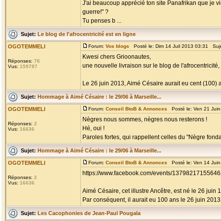
J'ai beaucoup apprécié ton site Panafrikan que je vi
guerre!" ?
Tu penses b ...
Sujet:
Le blog de l'afrocentricité est en ligne
OGOTEMMELI
Forum:
Vos blogs
Posté le: Dim 14 Juil 2013 03:31 Suj
Kwesi chers Grioonautes,
Réponses:
76
une nouvelle livraison sur le blog de l'afrocentric
Vus:
159787
Le 26 juin 2013, Aimé Césaire aurait eu cent (100) an
Sujet:
Hommage à Aimé Césaire : le 29/06 à Marseille...
OGOTEMMELI
Forum:
Conseil BtoB & Annonces
Posté le: Ven 21 Jui
Nègres nous sommes, nègres nous resterons !
Réponses:
2
Hé, oui !
Vus:
16636
Paroles fortes, qui rappellent celles du "Nègre fondam
Sujet:
Hommage à Aimé Césaire : le 29/06 à Marseille...
OGOTEMMELI
Forum:
Conseil BtoB & Annonces
Posté le: Ven 14 Jui
https://www.facebook.com/events/13798217155646
Réponses:
2
Vus:
16636
Aimé Césaire, cet illustre Ancêtre, est né le 26 juin 
Par conséquent, il aurait eu 100 ans le 26 juin 2013, s
Sujet:
Les Cacophonies de Jean-Paul Pougala