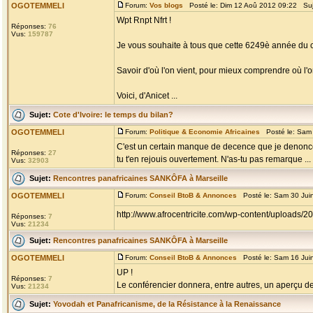
OGOTEMMELI
Forum:
Vos blogs
Posté le: Dim 12 Aoû 2012 09:22 Su
Wpt Rnpt Nfrt !
Réponses:
76
Vus:
159787
Je vous souhaite à tous que cette 6249è année du c
Savoir d'où l'on vient, pour mieux comprendre où l'on
Voici, d'Anicet ...
Sujet:
Cote d'Ivoire: le temps du bilan?
OGOTEMMELI
Forum:
Politique & Economie Africaines
Posté le: Sam 
C'est un certain manque de decence que je denonce
Réponses:
27
tu t'en rejouis ouvertement. N'as-tu pas remarque ...
Vus:
32903
Sujet:
Rencontres panafricaines SANKÔFA à Marseille
OGOTEMMELI
Forum:
Conseil BtoB & Annonces
Posté le: Sam 30 Jui
http://www.afrocentricite.com/wp-content/uploads
Réponses:
7
Vus:
21234
Sujet:
Rencontres panafricaines SANKÔFA à Marseille
OGOTEMMELI
Forum:
Conseil BtoB & Annonces
Posté le: Sam 16 Jui
UP !
Réponses:
7
Le conférencier donnera, entre autres, un aperçu de l
Vus:
21234
Sujet:
Yovodah et Panafricanisme, de la Résistance à la Renaissance