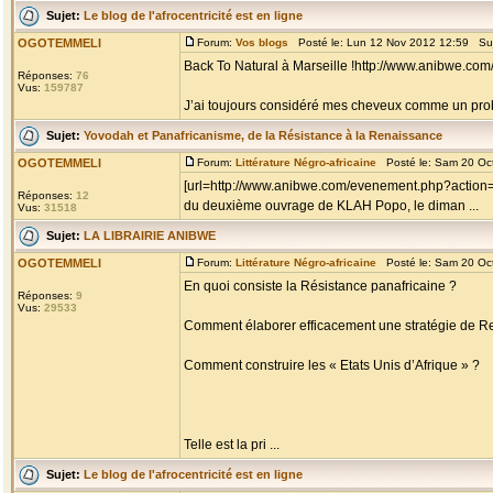
Sujet:
Le blog de l'afrocentricité est en ligne
OGOTEMMELI
Forum:
Vos blogs
Posté le: Lun 12 Nov 2012 12:59 Su
Back To Natural à Marseille !http://www.anibwe.com
Réponses:
76
Vus:
159787
J’ai toujours considéré mes cheveux comme un problè
Sujet:
Yovodah et Panafricanisme, de la Résistance à la Renaissance
OGOTEMMELI
Forum:
Littérature Négro-africaine
Posté le: Sam 20 Oc
[url=http://www.anibwe.com/evenement.php?action=
Réponses:
12
du deuxième ouvrage de KLAH Popo, le diman ...
Vus:
31518
Sujet:
LA LIBRAIRIE ANIBWE
OGOTEMMELI
Forum:
Littérature Négro-africaine
Posté le: Sam 20 Oc
En quoi consiste la Résistance panafricaine ?
Réponses:
9
Vus:
29533
Comment élaborer efficacement une stratégie de R
Comment construire les « Etats Unis d’Afrique » ?
Telle est la pri ...
Sujet:
Le blog de l'afrocentricité est en ligne