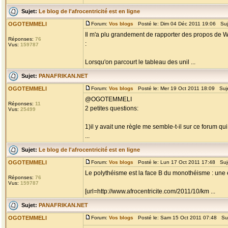
Sujet:
Le blog de l'afrocentricité est en ligne
OGOTEMMELI
Forum:
Vos blogs
Posté le: Dim 04 Déc 2011 19:06 Suj
Il m'a plu grandement de rapporter des propos de Wa
Réponses:
76
:
Vus:
159787
Lorsqu'on parcourt le tableau des unil ...
Sujet:
PANAFRIKAN.NET
OGOTEMMELI
Forum:
Vos blogs
Posté le: Mer 19 Oct 2011 18:09 Suj
@OGOTEMMELI
Réponses:
11
2 petites questions:
Vus:
25499
1)il y avait une règle me semble-t-il sur ce forum qu
...
Sujet:
Le blog de l'afrocentricité est en ligne
OGOTEMMELI
Forum:
Vos blogs
Posté le: Lun 17 Oct 2011 17:48 Suj
Le polythéisme est la face B du monothéisme : une 
Réponses:
76
Vus:
159787
[url=http://www.afrocentricite.com/2011/10/km ...
Sujet:
PANAFRIKAN.NET
OGOTEMMELI
Forum:
Vos blogs
Posté le: Sam 15 Oct 2011 07:48 Su