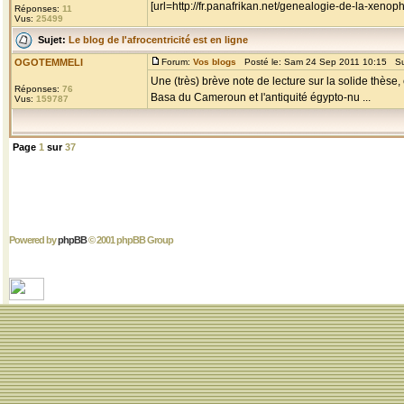
[url=http://fr.panafrikan.net/genealogie-de-la-x
Réponses:
11
Vus:
25499
Sujet:
Le blog de l'afrocentricité est en ligne
OGOTEMMELI
Forum:
Vos blogs
Posté le: Sam 24 Sep 2011 10:15 Su
Une (très) brève note de lecture sur la solide thèse
Réponses:
76
Basa du Cameroun et l'antiquité égypto-nu ...
Vus:
159787
Page
1
sur
37
Powered by
phpBB
© 2001 phpBB Group