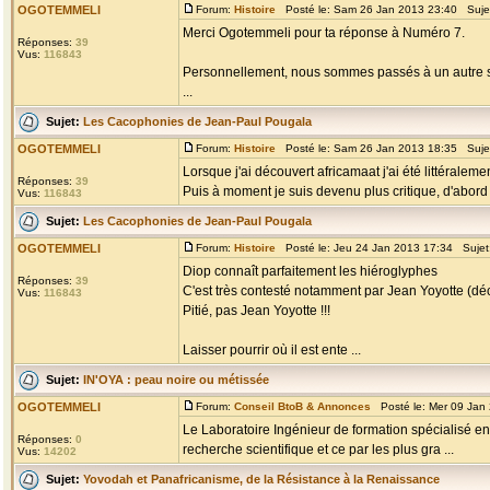
OGOTEMMELI
Forum:
Histoire
Posté le: Sam 26 Jan 2013 23:40 Suje
Merci Ogotemmeli pour ta réponse à Numéro 7.
Réponses:
39
Vus:
116843
Personnellement, nous sommes passés à un autre st
...
Sujet:
Les Cacophonies de Jean-Paul Pougala
OGOTEMMELI
Forum:
Histoire
Posté le: Sam 26 Jan 2013 18:35 Suje
Lorsque j'ai découvert africamaat j'ai été littéraleme
Réponses:
39
Puis à moment je suis devenu plus critique, d'abord en
Vus:
116843
Sujet:
Les Cacophonies de Jean-Paul Pougala
OGOTEMMELI
Forum:
Histoire
Posté le: Jeu 24 Jan 2013 17:34 Sujet
Diop connaît parfaitement les hiéroglyphes
Réponses:
39
C'est très contesté notamment par Jean Yoyotte (dé
Vus:
116843
Pitié, pas Jean Yoyotte !!!
Laisser pourrir où il est ente ...
Sujet:
IN'OYA : peau noire ou métissée
OGOTEMMELI
Forum:
Conseil BtoB & Annonces
Posté le: Mer 09 Jan
Le Laboratoire Ingénieur de formation spécialisé en 
Réponses:
0
recherche scientifique et ce par les plus gra ...
Vus:
14202
Sujet:
Yovodah et Panafricanisme, de la Résistance à la Renaissance