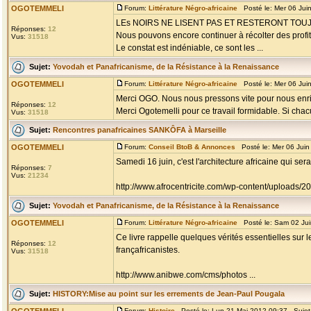
OGOTEMMELI
Forum:
Littérature Négro-africaine
Posté le: Mer 06 Jui
LEs NOIRS NE LISENT PAS ET RESTERONT TO
Réponses:
12
Nous pouvons encore continuer à récolter des profits
Vus:
31518
Le constat est indéniable, ce sont les ...
Sujet:
Yovodah et Panafricanisme, de la Résistance à la Renaissance
OGOTEMMELI
Forum:
Littérature Négro-africaine
Posté le: Mer 06 Jui
Merci OGO. Nous nous pressons vite pour nous enri
Réponses:
12
Merci Ogotemelli pour ce travail formidable. Si chacu
Vus:
31518
Sujet:
Rencontres panafricaines SANKÔFA à Marseille
OGOTEMMELI
Forum:
Conseil BtoB & Annonces
Posté le: Mer 06 Jui
Samedi 16 juin, c'est l'architecture africaine qui s
Réponses:
7
Vus:
21234
http://www.afrocentricite.com/wp-content/uploads/
Sujet:
Yovodah et Panafricanisme, de la Résistance à la Renaissance
OGOTEMMELI
Forum:
Littérature Négro-africaine
Posté le: Sam 02 Jui
Ce livre rappelle quelques vérités essentielles sur 
Réponses:
12
françafricanistes.
Vus:
31518
http://www.anibwe.com/cms/photos ...
Sujet:
HISTORY:Mise au point sur les errements de Jean-Paul Pougala
Forum:
Histoire
Posté le: Lun 21 Mai 2012 09:37 Sujet