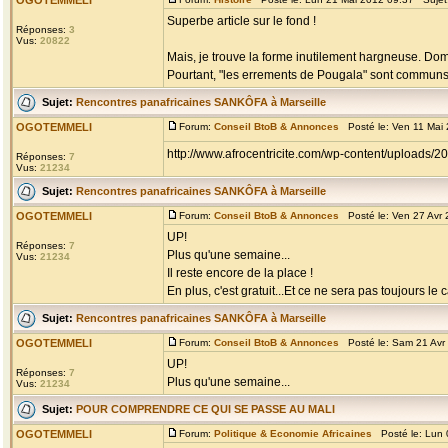
OGOTEMMELI
Superbe article sur le fond !
Réponses:
3
Vus:
20822
Mais, je trouve la forme inutilement hargneuse. Do
Pourtant, "les errements de Pougala" sont communs à +
Sujet:
Rencontres panafricaines SANKÔFA à Marseille
OGOTEMMELI
Forum:
Conseil BtoB & Annonces
Posté le: Ven 11 Mai
http://www.afrocentricite.com/wp-content/uploads/
Réponses:
7
Vus:
21234
Sujet:
Rencontres panafricaines SANKÔFA à Marseille
OGOTEMMELI
Forum:
Conseil BtoB & Annonces
Posté le: Ven 27 Avr
UP!
Réponses:
7
Plus qu'une semaine...
Vus:
21234
Il reste encore de la place !
En plus, c'est gratuit...Et ce ne sera pas toujours le c
Sujet:
Rencontres panafricaines SANKÔFA à Marseille
OGOTEMMELI
Forum:
Conseil BtoB & Annonces
Posté le: Sam 21 Avr
UP!
Réponses:
7
Plus qu'une semaine...
Vus:
21234
Sujet:
POUR COMPRENDRE CE QUI SE PASSE AU MALI
OGOTEMMELI
Forum:
Politique & Economie Africaines
Posté le: Lun 