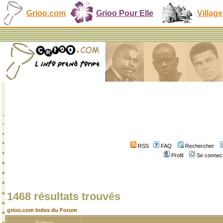
Grioo.com
Grioo Pour Elle
Village
RSS
FAQ
Rechercher
Profil
Se connect
1468 résultats trouvés
grioo.com Index du Forum
Auteur