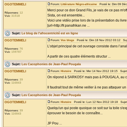
OGOTEMMELI
Forum:
Littérature Négro-africaine
Posté le: Dim 09 Dé
Merci pour ce don Grand Fils, je vais de ce pas m'offr
Réponses:
12
Sista, on est ensemble...
Vus:
31518
Voici une vidéo prise lors de la présentation du livr
[url=http://fr.panafrikan.ne ...
Sujet:
Le blog de l'afrocentricité est en ligne
OGOTEMMELI
Forum:
Vos blogs
Posté le: Dim 18 Nov 2012 03:12 Su
L’objet principal de cet ouvrage consiste dans l’ana
Réponses:
76
Vus:
159787
A partir de ces quatre éléments structur ...
Sujet:
Les Cacophonies de Jean-Paul Pougala
OGOTEMMELI
Forum:
Histoire
Posté le: Mer 14 Nov 2012 19:15 Suje
On répond à SARKOSY mais pas à POUGALA, au contra
Réponses:
39
Vus:
116843
Il faudrait tout de même veiller à ne pas attaquer un
Sujet:
Les Cacophonies de Jean-Paul Pougala
OGOTEMMELI
Forum:
Histoire
Posté le: Lun 12 Nov 2012 19:18 Suje
Quelqu'un qui poste quoique ce soit sur la toile s'e
Réponses:
39
éprouver le besoin de le connaître...
Vus:
116843
JP Pou ...