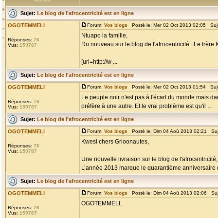
Sujet:
Le blog de l'afrocentricité est en ligne
OGOTEMMELI
Forum:
Vos blogs
Posté le: Mer 02 Oct 2013 02:05 Suj
Ntuapo la famille,
Réponses:
76
Du nouveau sur le blog de l'afrocentricité : Le frère 
Vus:
159787
[url=http://w ...
Sujet:
Le blog de l'afrocentricité est en ligne
OGOTEMMELI
Forum:
Vos blogs
Posté le: Mer 02 Oct 2013 01:54 Suj
Le peuple noir n'est pas à l'écart du monde mais da
Réponses:
76
préfère à une autre. Et le vrai problème est qu'il ...
Vus:
159787
Sujet:
Le blog de l'afrocentricité est en ligne
OGOTEMMELI
Forum:
Vos blogs
Posté le: Dim 04 Aoû 2013 02:21 Su
Kwesi chers Grioonautes,
Réponses:
76
Vus:
159787
Une nouvelle livraison sur le blog de l'afrocentr
L’année 2013 marque le quarantième anniversaire 
Sujet:
Le blog de l'afrocentricité est en ligne
OGOTEMMELI
Forum:
Vos blogs
Posté le: Dim 04 Aoû 2013 02:06 Su
OGOTEMMELI,
Réponses:
76
Vus:
159787