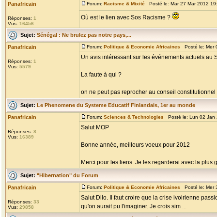
Panafricain
Forum:
Racisme & Mixité
Posté le: Mar 27 Mar 2012 19
Où est le lien avec Sos Racisme ?
Réponses:
1
Vus:
16456
Sujet:
Sénégal : Ne brulez pas notre pays,...
Panafricain
Forum:
Politique & Economie Africaines
Posté le: Mer 
Un avis intéressant sur les événements actuels au S
Réponses:
1
Vus:
5579
La faute à qui ?
on ne peut pas reprocher au conseil constitutionnel d
Sujet:
Le Phenomene du Systeme Educatif Finlandais, 1er au monde
Panafricain
Forum:
Sciences & Technologies
Posté le: Lun 02 Jan
Salut MOP
Réponses:
8
Vus:
16389
Bonne année, meilleurs voeux pour 2012
Merci pour les liens. Je les regarderai avec la plus 
Sujet:
"Hibernation" du Forum
Panafricain
Forum:
Politique & Economie Africaines
Posté le: Mer 
Salut Dilo. Il faut croire que la crise ivoirienne p
Réponses:
33
qu'on aurait pu l'imaginer. Je crois sim ...
Vus:
29858