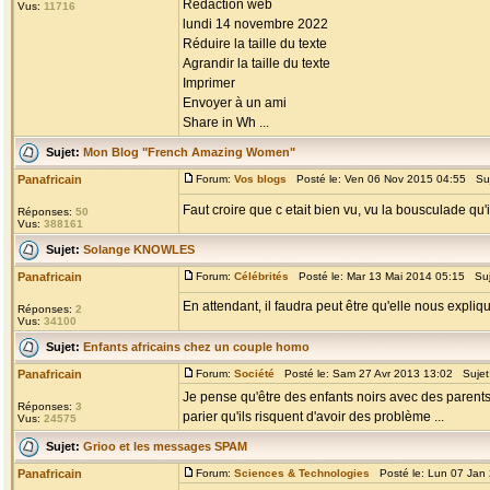
Rédaction web
Vus:
11716
lundi 14 novembre 2022
Réduire la taille du texte
Agrandir la taille du texte
Imprimer
Envoyer à un ami
Share in Wh ...
Sujet:
Mon Blog "French Amazing Women"
Panafricain
Forum:
Vos blogs
Posté le: Ven 06 Nov 2015 04:55 Su
Faut croire que c etait bien vu, vu la bousculade qu
Réponses:
50
Vus:
388161
Sujet:
Solange KNOWLES
Panafricain
Forum:
Célébrités
Posté le: Mar 13 Mai 2014 05:15 Su
En attendant, il faudra peut être qu'elle nous expliq
Réponses:
2
Vus:
34100
Sujet:
Enfants africains chez un couple homo
Panafricain
Forum:
Société
Posté le: Sam 27 Avr 2013 13:02 Sujet
Je pense qu'être des enfants noirs avec des parents 
Réponses:
3
parier qu'ils risquent d'avoir des problème ...
Vus:
24575
Sujet:
Grioo et les messages SPAM
Panafricain
Forum:
Sciences & Technologies
Posté le: Lun 07 Jan