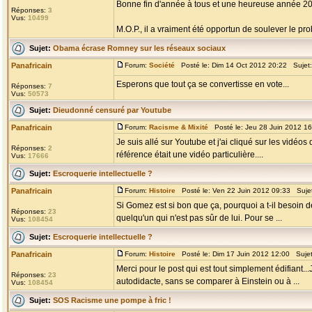
Bonne fin d'année à tous et une heureuse année 20
Réponses:
3
Vus:
10499
M.O.P., il a vraiment été opportun de soulever le 
Sujet:
Obama écrase Romney sur les réseaux sociaux
Panafricain
Forum:
Société
Posté le: Dim 14 Oct 2012 20:22 Sujet
Esperons que tout ça se convertisse en vote...
Réponses:
7
Vus:
50573
Sujet:
Dieudonné censuré par Youtube
Panafricain
Forum:
Racisme & Mixité
Posté le: Jeu 28 Juin 2012 1
Je suis allé sur Youtube et j'ai cliqué sur les vidéos
Réponses:
2
référence était une vidéo particulière....
Vus:
17666
Sujet:
Escroquerie intellectuelle ?
Panafricain
Forum:
Histoire
Posté le: Ven 22 Juin 2012 09:33 Suje
Si Gomez est si bon que ça, pourquoi a t-il besoin d
Réponses:
23
quelqu'un qui n'est pas sûr de lui. Pour se ...
Vus:
108454
Sujet:
Escroquerie intellectuelle ?
Panafricain
Forum:
Histoire
Posté le: Dim 17 Juin 2012 12:00 Suje
Merci pour le post qui est tout simplement édifiant..
Réponses:
23
autodidacte, sans se comparer à Einstein ou à ...
Vus:
108454
Sujet:
SOS Racisme une pompe à fric !