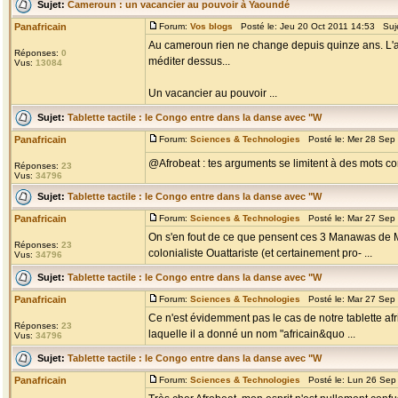
Sujet:
Cameroun : un vacancier au pouvoir à Yaoundé
Panafricain
Forum:
Vos blogs
Posté le: Jeu 20 Oct 2011 14:53 Suj
Au cameroun rien ne change depuis quinze ans. L'art
Réponses:
0
méditer dessus...
Vus:
13084
Un vacancier au pouvoir ...
Sujet:
Tablette tactile : le Congo entre dans la danse avec "W
Panafricain
Forum:
Sciences & Technologies
Posté le: Mer 28 Sep
@Afrobeat : tes arguments se limitent à des mots c
Réponses:
23
Vus:
34796
Sujet:
Tablette tactile : le Congo entre dans la danse avec "W
Panafricain
Forum:
Sciences & Technologies
Posté le: Mar 27 Sep
On s'en fout de ce que pensent ces 3 Manawas de Marv
Réponses:
23
colonialiste Ouattariste (et certainement pro- ...
Vus:
34796
Sujet:
Tablette tactile : le Congo entre dans la danse avec "W
Panafricain
Forum:
Sciences & Technologies
Posté le: Mar 27 Sep
Ce n'est évidemment pas le cas de notre tablette af
Réponses:
23
laquelle il a donné un nom "africain&quo ...
Vus:
34796
Sujet:
Tablette tactile : le Congo entre dans la danse avec "W
Panafricain
Forum:
Sciences & Technologies
Posté le: Lun 26 Sep