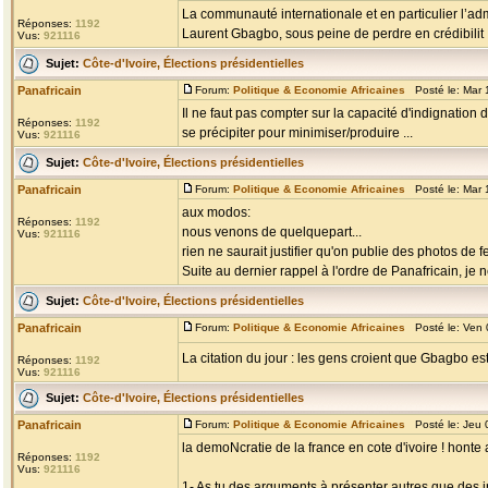
La communauté internationale et en particulier l’ad
Réponses:
1192
Laurent Gbagbo, sous peine de perdre en crédibilit .
Vus:
921116
Sujet:
Côte-d'Ivoire, Élections présidentielles
Panafricain
Forum:
Politique & Economie Africaines
Posté le: Mar 
Il ne faut pas compter sur la capacité d'indignation 
Réponses:
1192
se précipiter pour minimiser/produire ...
Vus:
921116
Sujet:
Côte-d'Ivoire, Élections présidentielles
Panafricain
Forum:
Politique & Economie Africaines
Posté le: Mar 
aux modos:
Réponses:
1192
nous venons de quelquepart...
Vus:
921116
rien ne saurait justifier qu'on publie des photos de
Suite au dernier rappel à l'ordre de Panafricain, je n
Sujet:
Côte-d'Ivoire, Élections présidentielles
Panafricain
Forum:
Politique & Economie Africaines
Posté le: Ven 
La citation du jour : les gens croient que Gbagbo est tr
Réponses:
1192
Vus:
921116
Sujet:
Côte-d'Ivoire, Élections présidentielles
Panafricain
Forum:
Politique & Economie Africaines
Posté le: Jeu 
la demoNcratie de la france en cote d'ivoire ! honte
Réponses:
1192
Vus:
921116
1- As tu des arguments à présenter autres que des i