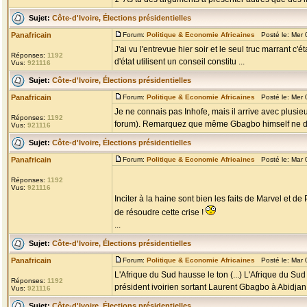
Sujet:
Côte-d'Ivoire, Élections présidentielles
Panafricain
Forum:
Politique & Economie Africaines
Posté le: Mer 
J'ai vu l'entrevue hier soir et le seul truc marrant c
Réponses:
1192
d'état utilisent un conseil constitu ...
Vus:
921116
Sujet:
Côte-d'Ivoire, Élections présidentielles
Panafricain
Forum:
Politique & Economie Africaines
Posté le: Mer 
Je ne connais pas Inhofe, mais il arrive avec plusie
Réponses:
1192
forum). Remarquez que même Gbagbo himself ne dit
Vus:
921116
Sujet:
Côte-d'Ivoire, Élections présidentielles
Panafricain
Forum:
Politique & Economie Africaines
Posté le: Mar 
Réponses:
1192
Vus:
921116
Inciter à la haine sont bien les faits de Marvel et d
de résoudre cette crise !
...
Sujet:
Côte-d'Ivoire, Élections présidentielles
Panafricain
Forum:
Politique & Economie Africaines
Posté le: Mar 
L'Afrique du Sud hausse le ton (...) L'Afrique du S
Réponses:
1192
président ivoirien sortant Laurent Gbagbo à Abidjan 
Vus:
921116
Sujet:
Côte-d'Ivoire, Élections présidentielles