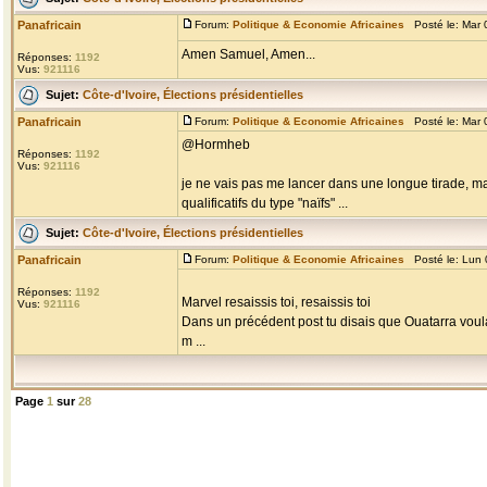
Panafricain
Forum:
Politique & Economie Africaines
Posté le: Mar 
Amen Samuel, Amen...
Réponses:
1192
Vus:
921116
Sujet:
Côte-d'Ivoire, Élections présidentielles
Panafricain
Forum:
Politique & Economie Africaines
Posté le: Mar 
@Hormheb
Réponses:
1192
Vus:
921116
je ne vais pas me lancer dans une longue tirade, mai
qualificatifs du type "naïfs" ...
Sujet:
Côte-d'Ivoire, Élections présidentielles
Panafricain
Forum:
Politique & Economie Africaines
Posté le: Lun 
Réponses:
1192
Marvel resaissis toi, resaissis toi
Vus:
921116
Dans un précédent post tu disais que Ouatarra voulai
m ...
Page
1
sur
28