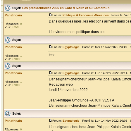
Sujet:
Les presidentielles 2025 en Cote d Ivoire et au Cameroun
Panafricain
Forum:
Politique & Economie Africaines
Posté le: Ven 
Dans quelques mois, les élections arrivent dans ces d
Réponses:
0
Vus:
5759
L'environnement politique dans ces ...
Sujet:
Panafricain
Forum:
Egyptologie
Posté le: Mer 16 Nov 2022 23:49 S
test
Réponses:
1
Vus:
37099
Sujet:
Panafricain
Forum:
Egyptologie
Posté le: Lun 14 Nov 2022 20:14 S
L'enseignant-chercheur Jean-Philippe Kalala Omo
Réponses:
1
Rédaction web
Vus:
37099
lundi 14 novembre 2022
Jean-Philippe Omotunde • ARCHIVES FA
L'enseignant- chercheur Jean-Philippe Kalala Omotu
Sujet:
Panafricain
Forum:
Egyptologie
Posté le: Lun 14 Nov 2022 20:08 S
L'enseignant-chercheur Jean-Philippe Kalala Omo
Réponses:
0