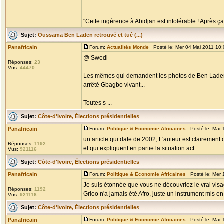
"Cette ingérence à Abidjan est intolérable ! Après ça, 
Sujet:
Oussama Ben Laden retrouvé et tué (...)
Panafricain
Forum:
Actualités Monde
Posté le: Mer 04 Mai 2011 10
@ Swedi
Réponses:
23
Vus:
44470
Les mêmes qui demandent les photos de Ben Laden mor
arrêté Gbagbo vivant...
Toutes s ...
Sujet:
Côte-d'Ivoire, Élections présidentielles
Panafricain
Forum:
Politique & Economie Africaines
Posté le: Mar 
un article qui date de 2002; L'auteur est clairemen
Réponses:
1192
et qui expliquent en partie la situation act ...
Vus:
921116
Sujet:
Côte-d'Ivoire, Élections présidentielles
Panafricain
Forum:
Politique & Economie Africaines
Posté le: Mer 
Je suis étonnée que vous ne découvriez le vrai visa
Réponses:
1192
Grioo n'a jamais été Afro, juste un instrument mis en
Vus:
921116
Sujet:
Côte-d'Ivoire, Élections présidentielles
Panafricain
Forum:
Politique & Economie Africaines
Posté le: Mar 