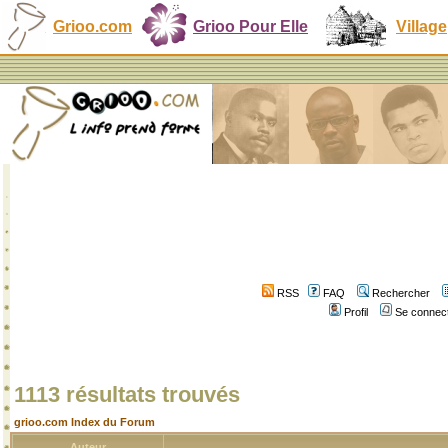
Grioo.com
Grioo Pour Elle
Village
RSS
FAQ
Rechercher
Profil
Se connect
1113 résultats trouvés
grioo.com Index du Forum
Auteur