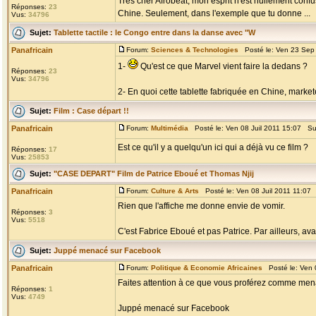
Très cher Afrobeat, mon esprit n'est nullement confu
Réponses:
23
Chine. Seulement, dans l'exemple que tu donne ...
Vus:
34796
Sujet:
Tablette tactile : le Congo entre dans la danse avec "W
Panafricain
Forum:
Sciences & Technologies
Posté le: Ven 23 Sep
1-
Qu'est ce que Marvel vient faire la dedans ?
Réponses:
23
Vus:
34796
2- En quoi cette tablette fabriquée en Chine, marketée
Sujet:
Film : Case départ !!
Panafricain
Forum:
Multimédia
Posté le: Ven 08 Juil 2011 15:07 Su
Est ce qu'il y a quelqu'un ici qui a déjà vu ce film ?
Réponses:
17
Vus:
25853
Sujet:
"CASE DEPART" Film de Patrice Eboué et Thomas Njij
Panafricain
Forum:
Culture & Arts
Posté le: Ven 08 Juil 2011 11:07
Rien que l'affiche me donne envie de vomir.
Réponses:
3
Vus:
5518
C'est Fabrice Eboué et pas Patrice. Par ailleurs, avant
Sujet:
Juppé menacé sur Facebook
Panafricain
Forum:
Politique & Economie Africaines
Posté le: Ven 
Faites attention à ce que vous proférez comme mena
Réponses:
1
Vus:
4749
Juppé menacé sur Facebook