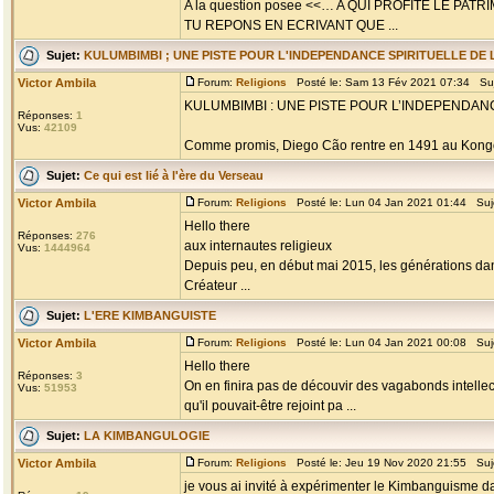
A la question posee <<… A QUI PROFITE LE PAT
TU REPONS EN ECRIVANT QUE ...
Sujet:
KULUMBIMBI ; UNE PISTE POUR L'INDEPENDANCE SPIRITUELLE DE L
Victor Ambila
Forum:
Religions
Posté le: Sam 13 Fév 2021 07:34 Su
KULUMBIMBI : UNE PISTE POUR L’INDEPENDANC
Réponses:
1
Vus:
42109
Comme promis, Diego Cão rentre en 1491 au Kongo
Sujet:
Ce qui est lié à l'ère du Verseau
Victor Ambila
Forum:
Religions
Posté le: Lun 04 Jan 2021 01:44 Suj
Hello there
Réponses:
276
aux internautes religieux
Vus:
1444964
Depuis peu, en début mai 2015, les générations dans 
Créateur ...
Sujet:
L'ERE KIMBANGUISTE
Victor Ambila
Forum:
Religions
Posté le: Lun 04 Jan 2021 00:08 Suj
Hello there
Réponses:
3
On en finira pas de découvir des vagabonds intellectu
Vus:
51953
qu'il pouvait-être rejoint pa ...
Sujet:
LA KIMBANGULOGIE
Victor Ambila
Forum:
Religions
Posté le: Jeu 19 Nov 2020 21:55 Suj
je vous ai invité à expérimenter le Kimbanguisme dans