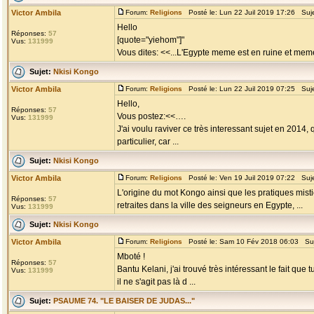
Victor Ambila
Forum:
Religions
Posté le: Lun 22 Juil 2019 17:26 Suj
Hello
Réponses:
57
[quote="yiehom"]"
Vus:
131999
Vous dites: <<...L'Egypte meme est en ruine et meme 
Sujet:
Nkisi Kongo
Victor Ambila
Forum:
Religions
Posté le: Lun 22 Juil 2019 07:25 Suj
Hello,
Réponses:
57
Vous postez:<<….
Vus:
131999
J'ai voulu raviver ce très interessant sujet en 201
particulier, car ...
Sujet:
Nkisi Kongo
Victor Ambila
Forum:
Religions
Posté le: Ven 19 Juil 2019 07:22 Suj
L'origine du mot Kongo ainsi que les pratiques mis
Réponses:
57
retraites dans la ville des seigneurs en Egypte, ...
Vus:
131999
Sujet:
Nkisi Kongo
Victor Ambila
Forum:
Religions
Posté le: Sam 10 Fév 2018 06:03 Su
Mboté !
Réponses:
57
Bantu Kelani, j'ai trouvé très intéressant le fait q
Vus:
131999
il ne s'agit pas là d ...
Sujet:
PSAUME 74. "LE BAISER DE JUDAS..."