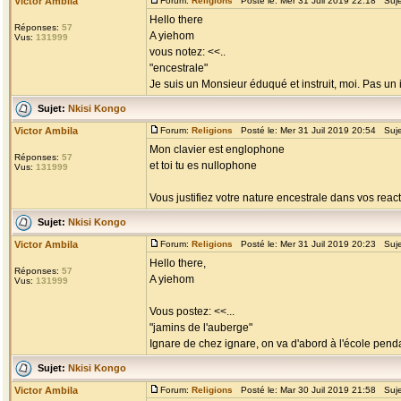
Victor Ambila
Forum:
Religions
Posté le: Mer 31 Juil 2019 22:18 Suj
Hello there
Réponses:
57
A yiehom
Vus:
131999
vous notez: <<..
"encestrale"
Je suis un Monsieur éduqué et instruit, moi. Pas un in
Sujet:
Nkisi Kongo
Victor Ambila
Forum:
Religions
Posté le: Mer 31 Juil 2019 20:54 Suj
Mon clavier est englophone
Réponses:
57
et toi tu es nullophone
Vus:
131999
Vous justifiez votre nature encestrale dans vos rea
Sujet:
Nkisi Kongo
Victor Ambila
Forum:
Religions
Posté le: Mer 31 Juil 2019 20:23 Suj
Hello there,
Réponses:
57
A yiehom
Vus:
131999
Vous postez: <<...
"jamins de l'auberge"
Ignare de chez ignare, on va d'abord à l'école pend
Sujet:
Nkisi Kongo
Victor Ambila
Forum:
Religions
Posté le: Mar 30 Juil 2019 21:58 Suj