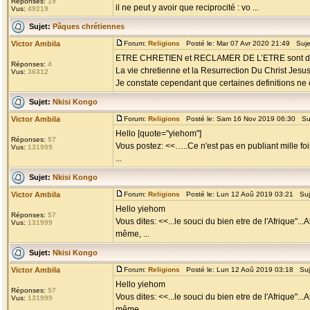
Réponses:
19
il ne peut y avoir que reciprocité : vo ...
Vus:
49219
Sujet:
Pâques chrétiennes
Victor Ambila
Forum:
Religions
Posté le: Mar 07 Avr 2020 21:49 Suje
ETRE CHRETIEN et RECLAMER DE L’ETRE sont deux
Réponses:
4
La vie chretienne et la Resurrection Du Christ Jesu
Vus:
36312
Je constate cependant que certaines definitions ne 
Sujet:
Nkisi Kongo
Victor Ambila
Forum:
Religions
Posté le: Sam 16 Nov 2019 06:30 Su
Hello [quote="yiehom"]
Réponses:
57
Vous postez: <<…..Ce n'est pas en publiant mille fois
Vus:
131999
...
Sujet:
Nkisi Kongo
Victor Ambila
Forum:
Religions
Posté le: Lun 12 Aoû 2019 03:21 Suj
Hello yiehom
Réponses:
57
Vous dites: <<...le souci du bien etre de l'Afrique"...
Vus:
131999
même, ...
Sujet:
Nkisi Kongo
Victor Ambila
Forum:
Religions
Posté le: Lun 12 Aoû 2019 03:18 Suj
Hello yiehom
Réponses:
57
Vous dites: <<...le souci du bien etre de l'Afrique"...
Vus:
131999
même, ...