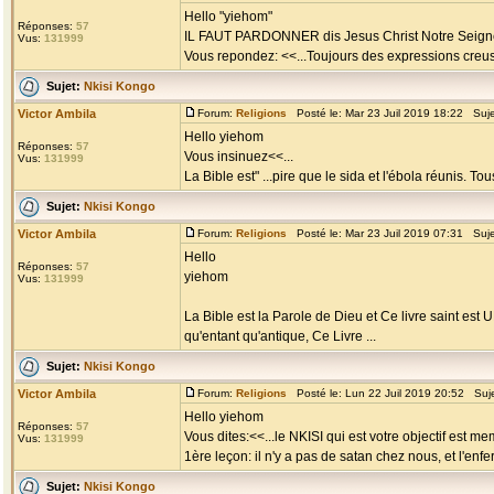
Hello "yiehom"
Réponses:
57
IL FAUT PARDONNER dis Jesus Christ Notre Seigne
Vus:
131999
Vous repondez: <<...Toujours des expressions creus
Sujet:
Nkisi Kongo
Victor Ambila
Forum:
Religions
Posté le: Mar 23 Juil 2019 18:22 Suj
Hello yiehom
Réponses:
57
Vous insinuez<<...
Vus:
131999
La Bible est" ...pire que le sida et l'ébola réunis. 
Sujet:
Nkisi Kongo
Victor Ambila
Forum:
Religions
Posté le: Mar 23 Juil 2019 07:31 Suj
Hello
Réponses:
57
yiehom
Vus:
131999
La Bible est la Parole de Dieu et Ce livre saint es
qu'entant qu'antique, Ce Livre ...
Sujet:
Nkisi Kongo
Victor Ambila
Forum:
Religions
Posté le: Lun 22 Juil 2019 20:52 Suj
Hello yiehom
Réponses:
57
Vous dites:<<...le NKISI qui est votre objectif est 
Vus:
131999
1ère leçon: il n'y a pas de satan chez nous, et l'enfer 
Sujet:
Nkisi Kongo