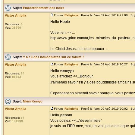
Sujet:
Endoctrinement des noirs
Victor Ambila
Forum:
Religions
Posté le: Ven 09 Aoû 2019 21:08 Suj
Hello Hopto
Réponses:
9
Vus:
38650
Votre lien: <<…
http://www.grioo.com/ar,les_miracles_du_pasteur_
Le Christ Jesus a dit que beauco ...
Sujet:
Y a t il des bouddhistes sur ce forum ?
Victor Ambila
Forum:
Religions
Posté le: Ven 09 Aoû 2019 20:27 Suj
Hello veneyya
Réponses:
34
Vous affichez <<...Bonjour,
Vus:
88882
J'aimerais savoir s'il y a des bouddhistes africains 
Cependant on aimerait savoir pourquoi vous postez s
Sujet:
Nkisi Kongo
Victor Ambila
Forum:
Religions
Posté le: Ven 09 Aoû 2019 20:02 Suj
Hello yiehom
Réponses:
57
Vous postez: <<..."devenir fiere"
Vus:
131999
je suis un FIER mec, moi, un vrai, pas une loque qu