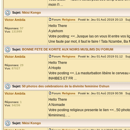
moin l'i ...
Sujet:
Nkisi Kongo
Victor Ambila
Forum:
Religions
Posté le: Jeu 01 Aoû 2019 20:13 Suj
Hello There
Réponses:
57
A yiehom
Vus:
131999
Votre posting: <<..Jusque las on vous lit entre vos li
Une faute par mot, il faut le faire ! Tata Nzambe, B
Sujet:
BONNE FETE DE KORITE AUX NOIRS MUSLIMS DU FORUM
Victor Ambila
Forum:
Religions
Posté le: Jeu 01 Aoû 2019 01:12 Suj
Hello There
Réponses:
29
A Hopto
Vus:
87027
Votre posting <<..La masturbation libère le cervea
INHIBES ET FR ...
Sujet:
50 photos des celebrations de la divinite feminine Oshun
Victor Ambila
Forum:
Religions
Posté le: Jeu 01 Aoû 2019 00:56 Suj
Hello There
Réponses:
1
A Nomade
Vus:
34236
Votre posting religieux presente le lien <<...50 phot
féminines).. ...
Sujet:
Nkisi Kongo