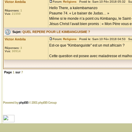
Victor Ambila
Forum:
Religions
Posté le: Sam 10 Fév 2018 05:32 Su
Hello There, a kalembamanzo
Réponses:
1
Psaume 74. « Le baiser de Judas… »
Vus:
21550
Même si le monde n’a point cru Kimbangu, le Saint-E
Jésus Christ l’avait bien promis : « Mon Père vous env
Sujet:
QUEL REPERE POUR LE KIMBANGUISME ?
Victor Ambila
Forum:
Religions
Posté le: Sam 10 Fév 2018 04:53 Su
Est-ce que "Kimbanguiste" est un mot africain ?
Réponses:
3
Vus:
30914
Cette question est posee avec maladresse et malhonne
Page
1
sur
7
Powered by
phpBB
© 2001 phpBB Group