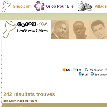
Grioo.com
Grioo Pour Elle
Village
RSS
FAQ
Rechercher
Profil
Se connect
242 résultats trouvés
grioo.com Index du Forum
Auteur