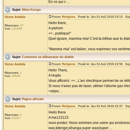
En ce qui c ...
Sujet:
Nkisi Kongo
Victor Ambila
Forum:
Religions
Posté le: Jeu 01 Aoû 2019 23:13 Suj
Hello there,
Réponses:
57
A yiehom
Vus:
131999
<<...publique!"
Quel ignare, mamma mia! C'est ta bêtise que tu éta
"Mamma mia" est italien, vous exprimez vos sentiment
Sujet:
Comment se débarraser du diable
Victor Ambila
Forum:
Religions
Posté le: Jeu 01 Aoû 2019 22:50 Suj
Hello There,
Réponses:
1
A Hopto
Vus:
20649
Vous afficehz: <<...L'arc électrique permet de se déb
Si vous n'avez pas de taser, utiliser l'allume gaz éle
<objec ...
Sujet:
Pagne africain
Victor Ambila
Forum:
Religions
Posté le: Jeu 01 Aoû 2019 22:37 Suj
Hello there
Réponses:
2
A ma123123
Vus:
21267
vous postez: Nous sommes une usine qui produisson
wax,kitenge),khanga,super wax(super ...