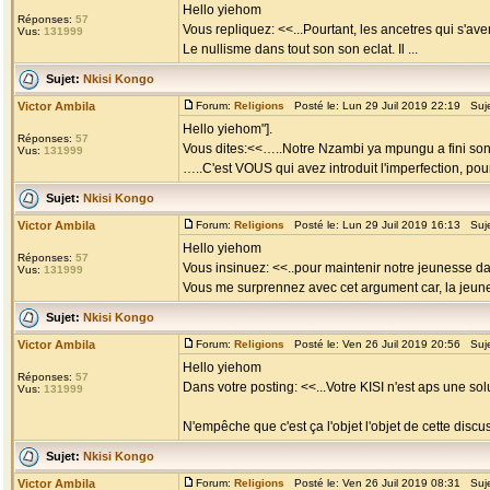
Hello yiehom
Réponses:
57
Vous repliquez: <<...Pourtant, les ancetres qui s'aver
Vus:
131999
Le nullisme dans tout son son eclat. Il ...
Sujet:
Nkisi Kongo
Victor Ambila
Forum:
Religions
Posté le: Lun 29 Juil 2019 22:19 Suj
Hello yiehom"].
Réponses:
57
Vous dites:<<…..Notre Nzambi ya mpungu a fini son jo
Vus:
131999
…..C'est VOUS qui avez introduit l'imperfection, pour 
Sujet:
Nkisi Kongo
Victor Ambila
Forum:
Religions
Posté le: Lun 29 Juil 2019 16:13 Suj
Hello yiehom
Réponses:
57
Vous insinuez: <<..pour maintenir notre jeunesse 
Vus:
131999
Vous me surprennez avec cet argument car, la jeuness
Sujet:
Nkisi Kongo
Victor Ambila
Forum:
Religions
Posté le: Ven 26 Juil 2019 20:56 Suj
Hello yiehom
Réponses:
57
Dans votre posting: <<...Votre KISI n'est aps une solut
Vus:
131999
N'empêche que c'est ça l'objet l'objet de cette disc
Sujet:
Nkisi Kongo
Victor Ambila
Forum:
Religions
Posté le: Ven 26 Juil 2019 08:31 Suj