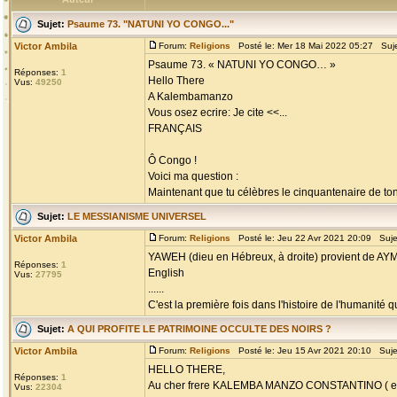
Sujet:
Psaume 73. "NATUNI YO CONGO..."
Victor Ambila
Forum:
Religions
Posté le: Mer 18 Mai 2022 05:27 Suj
Psaume 73. « NATUNI YO CONGO… »
Réponses:
1
Hello There
Vus:
49250
A Kalembamanzo
Vous osez ecrire: Je cite <<...
FRANÇAIS
Ô Congo !
Voici ma question :
Maintenant que tu célèbres le cinquantenaire de ton 
Sujet:
LE MESSIANISME UNIVERSEL
Victor Ambila
Forum:
Religions
Posté le: Jeu 22 Avr 2021 20:09 Suje
YAWEH (dieu en Hébreux, à droite) provient de AY
Réponses:
1
English
Vus:
27795
......
C'est la première fois dans l'histoire de l'humanité que
Sujet:
A QUI PROFITE LE PATRIMOINE OCCULTE DES NOIRS ?
Victor Ambila
Forum:
Religions
Posté le: Jeu 15 Avr 2021 20:10 Suje
HELLO THERE,
Réponses:
1
Au cher frere KALEMBA MANZO CONSTANTINO ( e
Vus:
22304