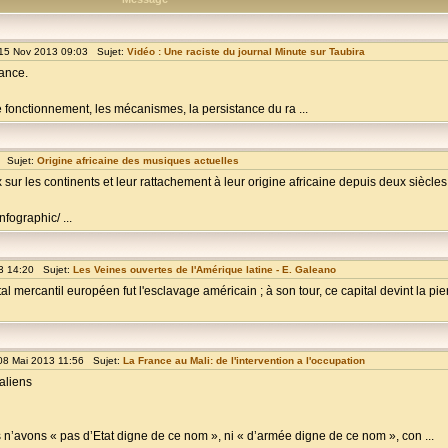
15 Nov 2013 09:03 Sujet:
Vidéo : Une raciste du journal Minute sur Taubira
ance.
e fonctionnement, les mécanismes, la persistance du ra ...
 Sujet:
Origine africaine des musiques actuelles
ur les continents et leur rattachement à leur origine africaine depuis deux siècles
fographic/ ...
3 14:20 Sujet:
Les Veines ouvertes de l'Amérique latine - E. Galeano
l mercantil européen fut l'esclavage américain ; à son tour, ce capital devint la pi
08 Mai 2013 11:56 Sujet:
La France au Mali: de l'intervention a l'occupation
Maliens
us n’avons « pas d’Etat digne de ce nom », ni « d’armée digne de ce nom », con ...