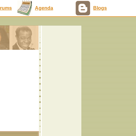
rums
Agenda
Blogs