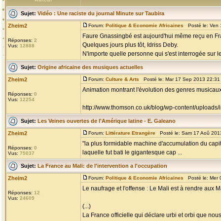
Sujet:
Vidéo : Une raciste du journal Minute sur Taubira
Zheim2
Forum:
Politique & Economie Africaines
Posté le: Ven 
Faure Gnassingbé est aujourd'hui même reçu en Fr
Réponses:
2
Quelques jours plus tôt, Idriss Deby.
Vus:
12888
N'importe quelle personne qui s'est interrogée sur l
Sujet:
Origine africaine des musiques actuelles
Zheim2
Forum:
Culture & Arts
Posté le: Mar 17 Sep 2013 22:31
Animation montrant l'évolution des genres musicaux s
Réponses:
0
Vus:
12254
http://www.thomson.co.uk/blog/wp-content/uploads/in
Sujet:
Les Veines ouvertes de l'Amérique latine - E. Galeano
Zheim2
Forum:
Littérature Etrangère
Posté le: Sam 17 Aoû 201
"la plus formidable machine d'accumulation du capita
Réponses:
0
laquelle fut bati le gigantesque cap ...
Vus:
75037
Sujet:
La France au Mali: de l'intervention a l'occupation
Zheim2
Forum:
Politique & Economie Africaines
Posté le: Mer 
Le naufrage et l'offense : Le Mali est à rendre aux 
Réponses:
12
Vus:
24609
(...)
La France officielle qui déclare urbi et orbi que no