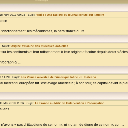
15 Nov 2013 09:03 Sujet:
Vidéo : Une raciste du journal Minute sur Taubira
ance.
e fonctionnement, les mécanismes, la persistance du ra ...
 Sujet:
Origine africaine des musiques actuelles
ur les continents et leur rattachement à leur origine africaine depuis deux siècles
fographic/ ...
3 14:20 Sujet:
Les Veines ouvertes de l'Amérique latine - E. Galeano
l mercantil européen fut l'esclavage américain ; à son tour, ce capital devint la pi
08 Mai 2013 11:56 Sujet:
La France au Mali: de l'intervention a l'occupation
Maliens
us n’avons « pas d’Etat digne de ce nom », ni « d’armée digne de ce nom », con ...