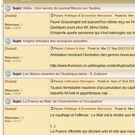
Sujet:
Vidéo : Une raciste du journal Minute sur Taubira
Zheim2
Forum:
Politique & Economie Africaines
Posté le: Ven 
Faure Gnassingbé est aujourd'hui même reçu en Fr
Réponses:
2
Quelques jours plus tôt, Idriss Deby.
Vus:
12889
N'importe quelle personne qui s'est interrogée sur l
Sujet:
Origine africaine des musiques actuelles
Zheim2
Forum:
Culture & Arts
Posté le: Mar 17 Sep 2013 22:31
Animation montrant l'évolution des genres musicaux s
Réponses:
0
Vus:
12263
http://www.thomson.co.uk/blog/wp-content/uploads/in
Sujet:
Les Veines ouvertes de l'Amérique latine - E. Galeano
Zheim2
Forum:
Littérature Etrangère
Posté le: Sam 17 Aoû 201
"la plus formidable machine d'accumulation du capita
Réponses:
0
laquelle fut bati le gigantesque cap ...
Vus:
75099
Sujet:
La France au Mali: de l'intervention a l'occupation
Zheim2
Forum:
Politique & Economie Africaines
Posté le: Mer 
Le naufrage et l'offense : Le Mali est à rendre aux 
Réponses:
12
Vus:
24612
(...)
La France officielle qui déclare urbi et orbi que no