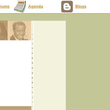
rums
Agenda
Blogs