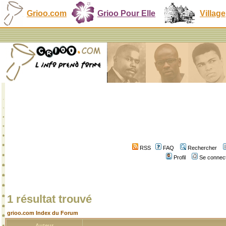
Grioo.com
Grioo Pour Elle
Village
RSS
FAQ
Rechercher
Profil
Se connect
1 résultat trouvé
grioo.com Index du Forum
Auteur