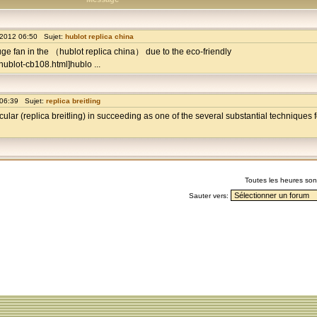
 2012 06:50 Sujet:
hublot replica china
uge fan in the （hublot replica china） due to the eco-friendly
ublot-cb108.html]hublo ...
 06:39 Sujet:
replica breitling
cular (replica breitling) in succeeding as one of the several substantial techniques
Toutes les heures so
Sauter vers: