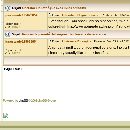
Sujet:
Cherche bibliothèque avec livres africains
jameswade125879654
Forum:
Littérature Négro-africaine
Posté le: Jeu 05 Avr
Even though, I am absolutely no researcher, I'm a h
Réponses:
4
colored[url=http://www.sogreatwatches.com/replica-h
Vus:
19572
Sujet:
Prouver la parenté de langues: les travaux de référence
jameswade125879654
Forum:
Littérature Etrangère
Posté le: Jeu 05 Avr 2012
Amongst a multitude of additional versions, the parti
Réponses:
8
since they usually like to look tasteful a ...
Vus:
34260
Page
1
sur
1
Powered by
phpBB
© 2001 phpBB Group