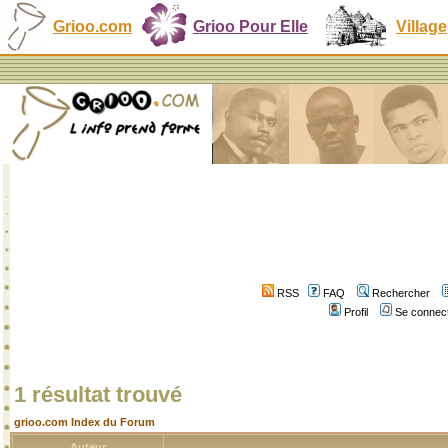
Grioo.com
Grioo Pour Elle
Village
RSS
FAQ
Rechercher
Profil
Se connect
1 résultat trouvé
grioo.com Index du Forum
Auteur