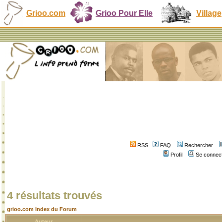
Grioo.com
Grioo Pour Elle
Village
RSS
FAQ
Rechercher
Profil
Se connect
4 résultats trouvés
grioo.com Index du Forum
Auteur