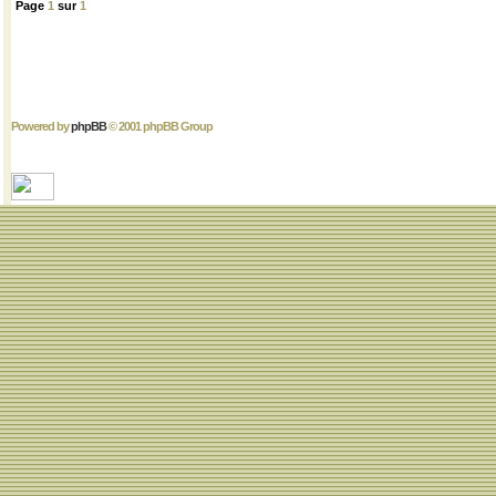
Page
1
sur
1
Powered by
phpBB
© 2001 phpBB Group