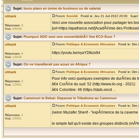
Sujet:
bons plans en terme de business ou de salariat
olitank
Forum:
Société
Posté le: Jeu 21 Juil 2022 20:00 Sujet
Voici une nouvelle association pour partager les bo
Réponses:
0
[url=https://apafrance.net/]AcadÃ©mie des Professi
Vus:
69068
Sujet:
Pourquoi ADO veut une convertibilitÃ© fixe ECO-Euro ?
olitank
Forum:
Politique & Economie Africaines
Posté le: Dim 
https://youtu.be/vyaYDlkzs94
Réponses:
0
Vus:
13648
Sujet:
On ne travaillerait pas assez en Afrique ?
olitank
Forum:
Politique & Economie Africaines
Posté le: Dim 
Pour info voici quelques exemples de durÃ©es de t
Réponses:
0
â€¢ CorÃ©e du sud: 52 (http://www.ilo.org - 2021)
Vus:
12901
â€¢ Colombie: 48 (https://stats.oecd ...
Sujet:
Cameroun le Debat: Depasser le Tribalisme au Cameroun
olitank
Forum:
Politique & Economie Africaines
Posté le: Dim 
(selon Muzafer Sherif - "expÃ©rience de la caverne 
Réponses:
1
Vus:
15081
le simple fait qu'il existe des groupes distincts (mÃ