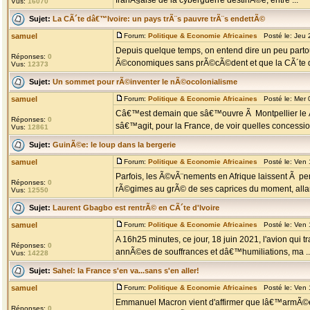
franÃ§aise de la cyberguerre destinÃ©e, entre ...
Vus:
16070
Sujet:
La CÃ´te dâ€™Ivoire: un pays trÃ¨s pauvre trÃ¨s endettÃ©
samuel
Forum:
Politique & Economie Africaines
Posté le: Jeu 
Depuis quelque temps, on entend dire un peu part
Réponses:
0
Ã©conomiques sans prÃ©cÃ©dent et que la CÃ´te dâ
Vus:
12373
Sujet:
Un sommet pour rÃ©inventer le nÃ©ocolonialisme
samuel
Forum:
Politique & Economie Africaines
Posté le: Mer 
Câ€™est demain que sâ€™ouvre Ã Montpellier le Â«
Réponses:
0
sâ€™agit, pour la France, de voir quelles concession
Vus:
12861
Sujet:
GuinÃ©e: le loup dans la bergerie
samuel
Forum:
Politique & Economie Africaines
Posté le: Ven 
Parfois, les Ã©vÃ¨nements en Afrique laissent Ã p
Réponses:
0
rÃ©gimes au grÃ© de ses caprices du moment, allan
Vus:
12550
Sujet:
Laurent Gbagbo est rentrÃ© en CÃ´te d'Ivoire
samuel
Forum:
Politique & Economie Africaines
Posté le: Ven 
A 16h25 minutes, ce jour, 18 juin 2021, l'avion qui 
Réponses:
0
annÃ©es de souffrances et dâ€™humiliations, ma ..
Vus:
14228
Sujet:
Sahel: la France s'en va...sans s'en aller!
samuel
Forum:
Politique & Economie Africaines
Posté le: Ven 
Emmanuel Macron vient d'affirmer que lâ€™armÃ©e fr
Réponses:
0