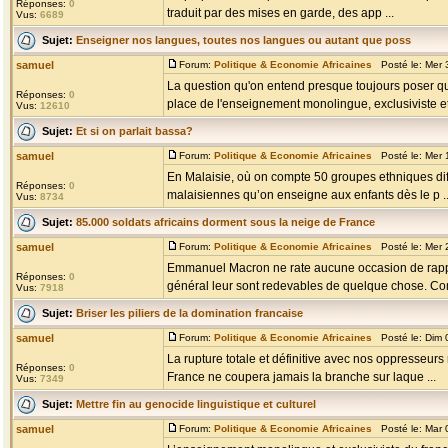
Réponses:
0
traduit par des mises en garde, des app ...
Vus:
6689
Sujet:
Enseigner nos langues, toutes nos langues ou autant que poss
samuel
Forum:
Politique & Economie Africaines
Posté le: Mer 
La question qu'on entend presque toujours poser q
Réponses:
0
place de l'enseignement monolingue, exclusiviste et 
Vus:
12610
Sujet:
Et si on parlait bassa?
samuel
Forum:
Politique & Economie Africaines
Posté le: Mer 
En Malaisie, où on compte 50 groupes ethniques diffé
Réponses:
0
malaisiennes qu’on enseigne aux enfants dès le p ..
Vus:
8734
Sujet:
85.000 soldats africains dorment sous la neige de France
samuel
Forum:
Politique & Economie Africaines
Posté le: Mer 
Emmanuel Macron ne rate aucune occasion de rappele
Réponses:
0
général leur sont redevables de quelque chose. Co
Vus:
7918
Sujet:
Briser les piliers de la domination francaise
samuel
Forum:
Politique & Economie Africaines
Posté le: Dim 
La rupture totale et définitive avec nos oppresseurs 
Réponses:
0
France ne coupera jamais la branche sur laque ...
Vus:
7349
Sujet:
Mettre fin au genocide linguistique et culturel
samuel
Forum:
Politique & Economie Africaines
Posté le: Mar 