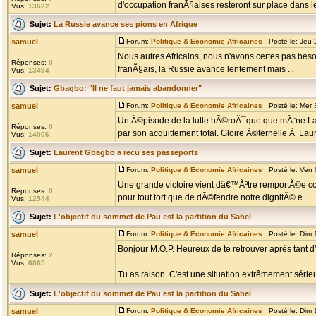
d'occupation franÃ§aises resteront sur place dans le
Vus:
13622
Sujet:
La Russie avance ses pions en Afrique
samuel
Forum:
Politique & Economie Africaines
Posté le: Jeu 
Nous autres Africains, nous n'avons certes pas bes
Réponses:
0
franÃ§ais, la Russie avance lentement mais ...
Vus:
13494
Sujet:
Gbagbo: "Il ne faut jamais abandonner"
samuel
Forum:
Politique & Economie Africaines
Posté le: Mer 
Un Ã©pisode de la lutte hÃ©roÃ¯que que mÃ¨ne Laur
Réponses:
0
par son acquittement total. Gloire Ã©ternelle Ã Laure
Vus:
14006
Sujet:
Laurent Gbagbo a recu ses passeports
samuel
Forum:
Politique & Economie Africaines
Posté le: Ven 
Une grande victoire vient dâ€™Ãªtre remportÃ©e con
Réponses:
0
pour tout tort que de dÃ©fendre notre dignitÃ© e ...
Vus:
12544
Sujet:
L'objectif du sommet de Pau est la partition du Sahel
samuel
Forum:
Politique & Economie Africaines
Posté le: Dim 
Bonjour M.O.P. Heureux de te retrouver après tant 
Réponses:
2
Vus:
6865
Tu as raison. C'est une situation extrêmement série
Sujet:
L'objectif du sommet de Pau est la partition du Sahel
samuel
Forum:
Politique & Economie Africaines
Posté le: Dim 