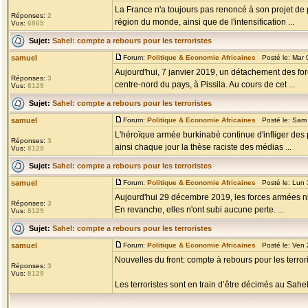
La France n'a toujours pas renoncé à son projet de
Réponses:
2
région du monde, ainsi que de l'intensification ...
Vus:
6865
Sujet:
Sahel: compte a rebours pour les terroristes
samuel
Forum:
Politique & Economie Africaines
Posté le: Mar 
Aujourd'hui, 7 janvier 2019, un détachement des fo
Réponses:
3
centre-nord du pays, à Pissila. Au cours de cet ...
Vus:
8129
Sujet:
Sahel: compte a rebours pour les terroristes
samuel
Forum:
Politique & Economie Africaines
Posté le: Sam 
L'héroïque armée burkinabè continue d'infliger des 
Réponses:
3
ainsi chaque jour la thèse raciste des médias ...
Vus:
8129
Sujet:
Sahel: compte a rebours pour les terroristes
samuel
Forum:
Politique & Economie Africaines
Posté le: Lun 
Aujourd'hui 29 décembre 2019, les forces armées nigé
Réponses:
3
En revanche, elles n'ont subi aucune perte. ...
Vus:
8129
Sujet:
Sahel: compte a rebours pour les terroristes
samuel
Forum:
Politique & Economie Africaines
Posté le: Ven 
Nouvelles du front: compte à rebours pour les terror
Réponses:
3
Vus:
8129
Les terroristes sont en train d’être décimés au Sahel 