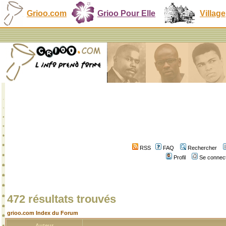
Grioo.com
Grioo Pour Elle
Village
RSS
FAQ
Rechercher
Profil
Se connect
472 résultats trouvés
grioo.com Index du Forum
Auteur