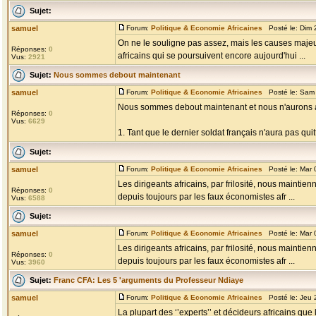
Sujet:
samuel
Forum:
Politique & Economie Africaines
Posté le: Dim 
On ne le souligne pas assez, mais les causes majeur
Réponses:
0
africains qui se poursuivent encore aujourd'hui ...
Vus:
2921
Sujet:
Nous sommes debout maintenant
samuel
Forum:
Politique & Economie Africaines
Posté le: Sam 
Nous sommes debout maintenant et nous n'aurons a
Réponses:
0
Vus:
6629
1. Tant que le dernier soldat français n'aura pas quit
Sujet:
samuel
Forum:
Politique & Economie Africaines
Posté le: Mar 
Les dirigeants africains, par frilosité, nous maintie
Réponses:
0
depuis toujours par les faux économistes afr ...
Vus:
6588
Sujet:
samuel
Forum:
Politique & Economie Africaines
Posté le: Mar 
Les dirigeants africains, par frilosité, nous maintie
Réponses:
0
depuis toujours par les faux économistes afr ...
Vus:
3960
Sujet:
Franc CFA: Les 5 'arguments du Professeur Ndiaye
samuel
Forum:
Politique & Economie Africaines
Posté le: Jeu 
La plupart des ‘’experts’’ et décideurs africains qu