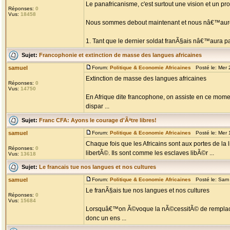
Le panafricanisme, c'est surtout une vision et un p
Réponses:
0
Vus:
18458
Nous sommes debout maintenant et nous nâ€™auro
1. Tant que le dernier soldat franÃ§ais nâ€™aura pas
Sujet:
Francophonie et extinction de masse des langues africaines
samuel
Forum:
Politique & Economie Africaines
Posté le: Mer 
Extinction de masse des langues africaines
Réponses:
0
Vus:
14750
En Afrique dite francophone, on assiste en ce mome
dispar ...
Sujet:
Franc CFA: Ayons le courage d'Ãªtre libres!
samuel
Forum:
Politique & Economie Africaines
Posté le: Mer 
Chaque fois que les Africains sont aux portes de la 
Réponses:
0
libertÃ©. Ils sont comme les esclaves libÃ©r ...
Vus:
13618
Sujet:
Le francais tue nos langues et nos cultures
samuel
Forum:
Politique & Economie Africaines
Posté le: Sam 
Le franÃ§ais tue nos langues et nos cultures
Réponses:
0
Vus:
15684
Lorsquâ€™on Ã©voque la nÃ©cessitÃ© de remplace
donc un ens ...