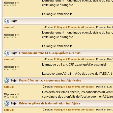
L’enseignement monolingue et exclusiviste du franç
Réponses:
0
cette langue étrangère.
Vus:
9093
La langue française te ...
Sujet:
samuel
Forum:
Politique & Economie Africaines
Posté le: Mar 0
L’enseignement monolingue et exclusiviste du franç
Réponses:
0
cette langue étrangère.
Vus:
7316
La langue française te ...
Sujet:
L'arnaque du franc CFA...expliquÃ©e aux nuls!
samuel
Forum:
Politique & Economie Africaines
Posté le: Dim 
L'arnaque du franc CFA...expliquÃ©e aux nuls!
Réponses:
0
Vus:
12523
La souverainetÃ© affirmÃ©e des pays de l'AES Ã tra
Sujet:
Franc CFA: les faux arguments franÃ§africains
samuel
Forum:
Politique & Economie Africaines
Posté le: Lun 
Ces derniers temps encore, les danseuses du ventre 
Réponses:
0
convaincre des bienfaits de l'esclavage monÃ©taire 
Vus:
10350
Sujet:
Briser les piliers de la domuination franÃ§aise
samuel
Forum:
Politique & Economie Africaines
Posté le: Mer 