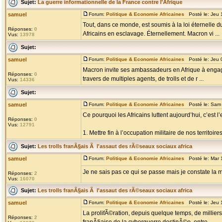
Sujet:
La guerre informationnelle de la France contre l'Afrique
samuel
Forum:
Politique & Economie Africaines
Posté le: Jeu 
Tout, dans ce monde, est soumis à la loi éternelle d
Réponses:
0
Africains en esclavage. Éternellement. Macron vi ...
Vus:
13978
Sujet:
samuel
Forum:
Politique & Economie Africaines
Posté le: Jeu 
Macron invite ses ambassadeurs en Afrique à engage
Réponses:
0
travers de multiples agents, de trolls et de r ...
Vus:
14336
Sujet:
samuel
Forum:
Politique & Economie Africaines
Posté le: Sam 
Ce pourquoi les Africains luttent aujourd’hui, c’est 
Réponses:
0
Vus:
12791
1. Mettre fin à l’occupation militaire de nos territoir
Sujet:
Les trolls franÃ§ais Ã l'assaut des rÃ©seaux sociaux africa
samuel
Forum:
Politique & Economie Africaines
Posté le: Mar 
Je ne sais pas ce qui se passe mais je constate la
Réponses:
2
Vus:
16070
Sujet:
Les trolls franÃ§ais Ã l'assaut des rÃ©seaux sociaux africa
samuel
Forum:
Politique & Economie Africaines
Posté le: Jeu 
La prolifÃ©ration, depuis quelque temps, de milliers
Réponses:
2