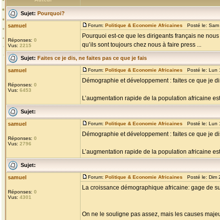
Sujet:
Pourquoi?
samuel
Forum:
Politique & Economie Africaines
Posté le: Sam 
Pourquoi est-ce que les dirigeants français ne nous
Réponses:
0
qu’ils sont toujours chez nous à faire press ...
Vus:
2215
Sujet:
Faites ce je dis, ne faites pas ce que je fais
samuel
Forum:
Politique & Economie Africaines
Posté le: Lun 
Démographie et développement : faites ce que je dis,
Réponses:
0
Vus:
6453
L’augmentation rapide de la population africaine est
Sujet:
samuel
Forum:
Politique & Economie Africaines
Posté le: Lun 
Démographie et développement : faites ce que je dis,
Réponses:
0
Vus:
2796
L’augmentation rapide de la population africaine est
Sujet:
samuel
Forum:
Politique & Economie Africaines
Posté le: Dim 
La croissance démographique africaine: gage de su
Réponses:
0
Vus:
4301
On ne le souligne pas assez, mais les causes majeure