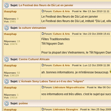
Sujet:
Le Festival des fleurs de Dà Lat en janvier
thaophap
Forum:
Culture & Arts
Posté le: Mer 13 Jan 2010 11:11
Le Festival des fleurs de Dà Lat en janvier
Réponses:
0
Le Festival des fleurs de Dà Lat, intitulé "Dà Lat, vill
Vus:
2981
Sujet:
la culture vietnamien
thaophap
Forum:
Culture & Arts
Posté le: Ven 23 Oct 2009 15:41
Fêtes Traditionnelles
Réponses:
19
Têt Nguyen Dan
Vus:
10474
Pour la plupart des Vietnamiens, le Têt Nguyen Dan, l
Sujet:
Centre Culturel Africain
thaophap
Forum:
Culture & Arts
Posté le: Lun 12 Oct 2009 11:38
ah. bonnes informations. je m'intéresse beaucoup.
Réponses:
52
Vus:
136129
Sujet:
L'écrivain Sony Labou Tansi a-t-il eu des "nègres"
thaophap
Forum:
Littérature Négro-africaine
Posté le: Mar 06 Oct
vos informations est très utiles. c'est le sujet qui suc
Réponses:
1
Vus:
19314
Sujet:
poème
thaophap
Forum:
Littérature Etrangère
Posté le: Ven 25 Sep 200