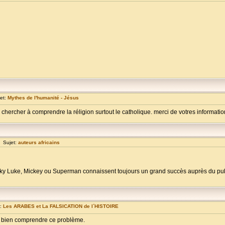
et:
Mythes de l'humanité - Jésus
chercher à comprendre la réligion surtout le catholique. merci de votres informations.
 Sujet:
auteurs africains
y Luke, Mickey ou Superman connaissent toujours un grand succès auprès du publi
t:
Les ARABES et La FALSICATION de l´HISTOIRE
t à bien comprendre ce problème.