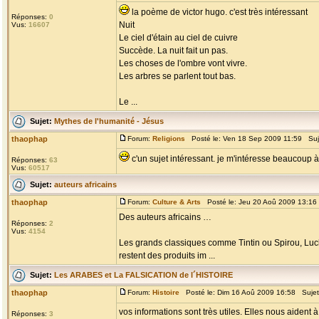
la poème de victor hugo. c'est très intéressant
Réponses:
0
Nuit
Vus:
16607
Le ciel d'étain au ciel de cuivre
Succède. La nuit fait un pas.
Les choses de l'ombre vont vivre.
Les arbres se parlent tout bas.
Le ...
Sujet:
Mythes de l'humanité - Jésus
thaophap
Forum:
Religions
Posté le: Ven 18 Sep 2009 11:59 Suj
c'un sujet intéressant. je m'intéresse beaucoup à 
Réponses:
63
Vus:
60517
Sujet:
auteurs africains
thaophap
Forum:
Culture & Arts
Posté le: Jeu 20 Aoû 2009 13:16
Des auteurs africains …
Réponses:
2
Vus:
4154
Les grands classiques comme Tintin ou Spirou, Luck
restent des produits im ...
Sujet:
Les ARABES et La FALSICATION de l´HISTOIRE
thaophap
Forum:
Histoire
Posté le: Dim 16 Aoû 2009 16:58 Suje
vos informations sont très utiles. Elles nous aiden
Réponses:
3