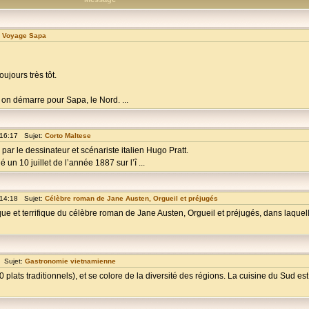
:
Voyage Sapa
oujours très tôt.
6h on démarre pour Sapa, le Nord. ...
 16:17 Sujet:
Corto Maltese
ar le dessinateur et scénariste italien Hugo Pratt.
é un 10 juillet de l’année 1887 sur l’î ...
 14:18 Sujet:
Célèbre roman de Jane Austen, Orgueil et préjugés
ue et terrifique du célèbre roman de Jane Austen, Orgueil et préjugés, dans laquell
 Sujet:
Gastronomie vietnamienne
plats traditionnels), et se colore de la diversité des régions. La cuisine du Sud es