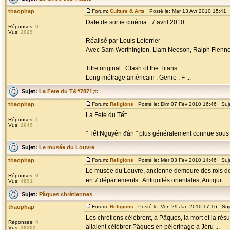
thaophap
Forum:
Culture & Arts
Posté le: Mar 13 Avr 2010 15:41
Date de sortie cinéma : 7 avril 2010
Réponses:
0
Vus:
2029
Réalisé par Louis Leterrier
Avec Sam Worthington, Liam Neeson, Ralph Fienne
Titre original : Clash of the Titans
Long-métrage américain . Genre : F ...
Sujet:
La Fete du T&#7871;t:
thaophap
Forum:
Religions
Posté le: Dim 07 Fév 2010 16:46 Suj
La Fete du Tết:
Réponses:
1
Vus:
2649
" Tết Nguyên đán " plus généralement connue sous le 
Sujet:
Le musée du Louvre
thaophap
Forum:
Religions
Posté le: Mer 03 Fév 2010 14:46 Suj
Le musée du Louvre, ancienne demeure des rois de 
Réponses:
0
en 7 départements : Antiquités orientales, Antiquit ...
Vus:
4891
Sujet:
Pâques chrétiennes
thaophap
Forum:
Religions
Posté le: Ven 29 Jan 2010 17:16 Suj
Les chrétiens célèbrent, à Pâques, la mort et la résu
Réponses:
4
allaient célébrer Pâques en pèlerinage à Jéru ...
Vus:
36302