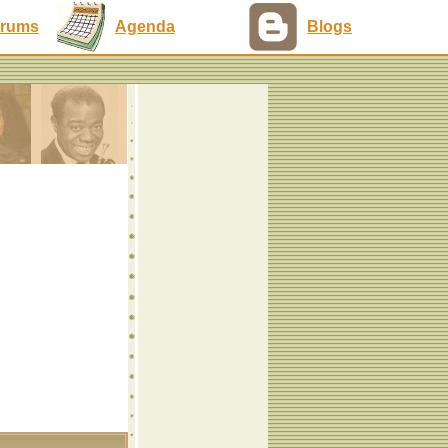
rums
Agenda
Blogs