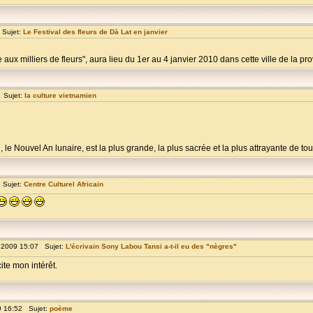
 Sujet:
Le Festival des fleurs de Dà Lat en janvier
e aux milliers de fleurs", aura lieu du 1er au 4 janvier 2010 dans cette ville de la prov
 Sujet:
la culture vietnamien
e Nouvel An lunaire, est la plus grande, la plus sacrée et la plus attrayante de toute
 Sujet:
Centre Culturel Africain
 2009 15:07 Sujet:
L'écrivain Sony Labou Tansi a-t-il eu des "nègres"
cite mon intérêt.
9 16:52 Sujet:
poème