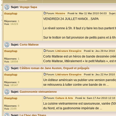
Sujet:
Voyage Sapa
thaophap
Forum:
Histoire
Posté le: Mar 11 Mai 2010 04:03 Sujet
VENDREDI 24 JUILLET HANOI…SAPA
Réponses:
1
Vus:
16223
Le réveil sonne à 5h. Il faut s’y faire les bus partent t
Sur le trottoir on fait provision de petits pains et à 
Sujet:
Corto Maltese
thaophap
Forum:
Littérature Etrangère
Posté le: Jeu 29 Avr 2010
Corto Maltese est un héros de bande dessinée créé p
Réponses:
1
Corto Maltese, littéralement « le petit Maltais », est n
Vus:
18558
Sujet:
Célèbre roman de Jane Austen, Orgueil et préjugés
thaophap
Forum:
Littérature Etrangère
Posté le: Jeu 22 Avr 2010
Un éditeur américain va publier une version parodiq
Réponses:
0
se retrouvera à lutter contre une bande de m ...
Vus:
18147
Sujet:
Gastronomie vietnamienne
thaophap
Forum:
Culture & Arts
Posté le: Sam 17 Avr 2010 12:10
La cuisine vietnamienne est savoureuse, variée (500 
Réponses:
0
du Nord, et la gastronomie impériale de ...
Vus:
2105
Sujet:
Le Choc des Titans