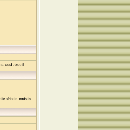
 c'est très util
c africain, mais ils