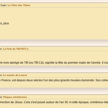
 Sujet:
Le Choc des Titans
s, plus
et:
La Fete du T&#7871;t:
nom abrégé de Tết (ou Tết Cả), signifie la fête du premier matin de l'année. Il s'ag
et:
Le musée du Louvre
France, est depuis deux siècles l'un des plus grands musées dumonde. Ses collect
et:
Pâques chrétiennes
rrection de Jésus. Cela s'est passé autour de l'an 30. A cette époque, nombreux étai