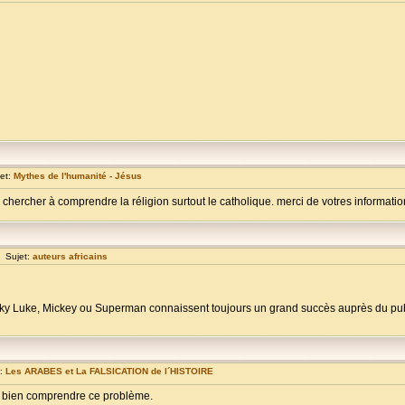
et:
Mythes de l'humanité - Jésus
chercher à comprendre la réligion surtout le catholique. merci de votres informations.
 Sujet:
auteurs africains
y Luke, Mickey ou Superman connaissent toujours un grand succès auprès du publi
t:
Les ARABES et La FALSICATION de l´HISTOIRE
t à bien comprendre ce problème.