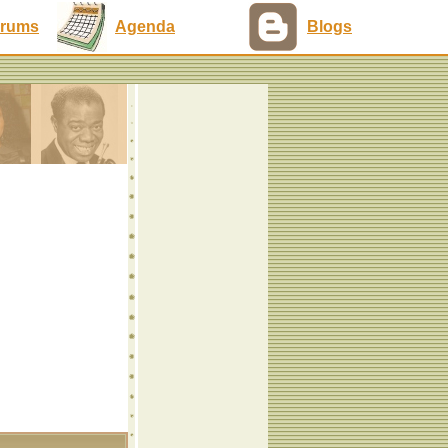
rums
Agenda
Blogs