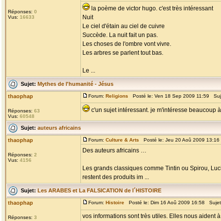
la poème de victor hugo. c'est très intéressant
Réponses:
0
Nuit
Vus:
16633
Le ciel d'étain au ciel de cuivre
Succède. La nuit fait un pas.
Les choses de l'ombre vont vivre.
Les arbres se parlent tout bas.
Le ...
Sujet:
Mythes de l'humanité - Jésus
thaophap
Forum:
Religions
Posté le: Ven 18 Sep 2009 11:59 Suj
c'un sujet intéressant. je m'intéresse beaucoup à 
Réponses:
63
Vus:
60548
Sujet:
auteurs africains
thaophap
Forum:
Culture & Arts
Posté le: Jeu 20 Aoû 2009 13:16
Des auteurs africains …
Réponses:
2
Vus:
4156
Les grands classiques comme Tintin ou Spirou, Luck
restent des produits im ...
Sujet:
Les ARABES et La FALSICATION de l´HISTOIRE
thaophap
Forum:
Histoire
Posté le: Dim 16 Aoû 2009 16:58 Suje
vos informations sont très utiles. Elles nous aiden
Réponses:
3