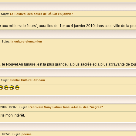
 Sujet:
Le Festival des fleurs de Dà Lat en janvier
e aux milliers de fleurs", aura lieu du 1er au 4 janvier 2010 dans cette ville de la prov
 Sujet:
la culture vietnamien
e Nouvel An lunaire, est la plus grande, la plus sacrée et la plus attrayante de toute
 Sujet:
Centre Culturel Africain
 2009 15:07 Sujet:
L'écrivain Sony Labou Tansi a-t-il eu des "nègres"
cite mon intérêt.
9 16:52 Sujet:
poème