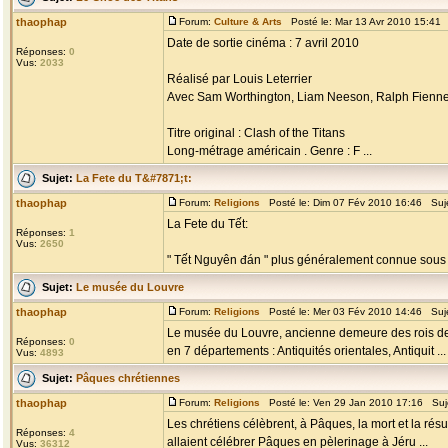
thaophap
Forum:
Culture & Arts
Posté le: Mar 13 Avr 2010 15:41
Date de sortie cinéma : 7 avril 2010
Réponses:
0
Vus:
2033
Réalisé par Louis Leterrier
Avec Sam Worthington, Liam Neeson, Ralph Fienne
Titre original : Clash of the Titans
Long-métrage américain . Genre : F ...
Sujet:
La Fete du T&#7871;t:
thaophap
Forum:
Religions
Posté le: Dim 07 Fév 2010 16:46 Suj
La Fete du Tết:
Réponses:
1
Vus:
2650
" Tết Nguyên đán " plus généralement connue sous le 
Sujet:
Le musée du Louvre
thaophap
Forum:
Religions
Posté le: Mer 03 Fév 2010 14:46 Suj
Le musée du Louvre, ancienne demeure des rois de 
Réponses:
0
en 7 départements : Antiquités orientales, Antiquit ...
Vus:
4893
Sujet:
Pâques chrétiennes
thaophap
Forum:
Religions
Posté le: Ven 29 Jan 2010 17:16 Suj
Les chrétiens célèbrent, à Pâques, la mort et la résu
Réponses:
4
allaient célébrer Pâques en pèlerinage à Jéru ...
Vus:
36312