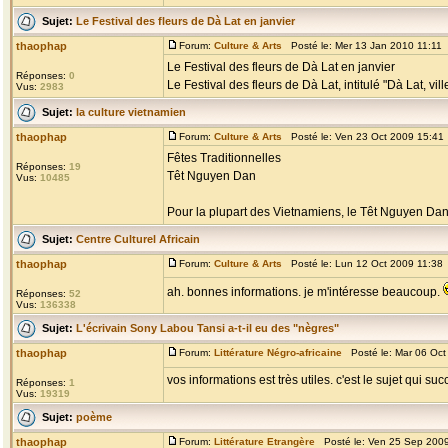
Sujet:
Le Festival des fleurs de Dà Lat en janvier
thaophap
Forum:
Culture & Arts
Posté le: Mer 13 Jan 2010 11:11
Le Festival des fleurs de Dà Lat en janvier
Réponses:
0
Le Festival des fleurs de Dà Lat, intitulé "Dà Lat, vill
Vus:
2983
Sujet:
la culture vietnamien
thaophap
Forum:
Culture & Arts
Posté le: Ven 23 Oct 2009 15:41
Fêtes Traditionnelles
Réponses:
19
Têt Nguyen Dan
Vus:
10485
Pour la plupart des Vietnamiens, le Têt Nguyen Dan, l
Sujet:
Centre Culturel Africain
thaophap
Forum:
Culture & Arts
Posté le: Lun 12 Oct 2009 11:38
ah. bonnes informations. je m'intéresse beaucoup.
Réponses:
52
Vus:
136338
Sujet:
L'écrivain Sony Labou Tansi a-t-il eu des "nègres"
thaophap
Forum:
Littérature Négro-africaine
Posté le: Mar 06 Oct
vos informations est très utiles. c'est le sujet qui suc
Réponses:
1
Vus:
19319
Sujet:
poème
thaophap
Forum:
Littérature Etrangère
Posté le: Ven 25 Sep 200