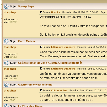
Sujet:
Voyage Sapa
thaophap
Forum:
Histoire
Posté le: Mar 11 Mai 2010 04:03 Sujet
VENDREDI 24 JUILLET HANOI…SAPA
Réponses:
1
Vus:
16232
Le réveil sonne à 5h. Il faut s’y faire les bus partent t
Sur le trottoir on fait provision de petits pains et à 
Sujet:
Corto Maltese
thaophap
Forum:
Littérature Etrangère
Posté le: Jeu 29 Avr 2010
Corto Maltese est un héros de bande dessinée créé p
Réponses:
1
Corto Maltese, littéralement « le petit Maltais », est n
Vus:
18612
Sujet:
Célèbre roman de Jane Austen, Orgueil et préjugés
thaophap
Forum:
Littérature Etrangère
Posté le: Jeu 22 Avr 2010
Un éditeur américain va publier une version parodiq
Réponses:
0
se retrouvera à lutter contre une bande de m ...
Vus:
18180
Sujet:
Gastronomie vietnamienne
thaophap
Forum:
Culture & Arts
Posté le: Sam 17 Avr 2010 12:10
La cuisine vietnamienne est savoureuse, variée (500 
Réponses:
0
du Nord, et la gastronomie impériale de ...
Vus:
2109
Sujet:
Le Choc des Titans