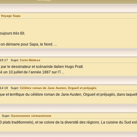
:
Voyage Sapa
oujours très tôt.
6h on démarre pour Sapa, le Nord. ...
 16:17 Sujet:
Corto Maltese
ar le dessinateur et scénariste italien Hugo Pratt.
é un 10 juillet de l’année 1887 sur l’î ...
 14:18 Sujet:
Célèbre roman de Jane Austen, Orgueil et préjugés
ue et terrifique du célèbre roman de Jane Austen, Orgueil et préjugés, dans laquell
 Sujet:
Gastronomie vietnamienne
plats traditionnels), et se colore de la diversité des régions. La cuisine du Sud es