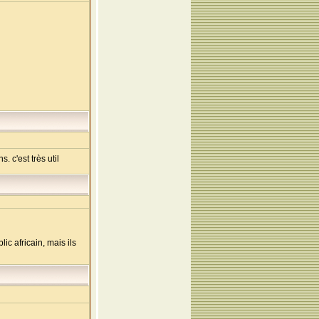
 c'est très util
c africain, mais ils