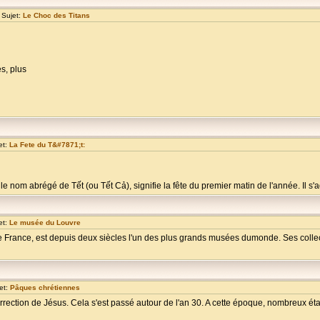
 Sujet:
Le Choc des Titans
s, plus
et:
La Fete du T&#7871;t:
nom abrégé de Tết (ou Tết Cả), signifie la fête du premier matin de l'année. Il s'ag
et:
Le musée du Louvre
France, est depuis deux siècles l'un des plus grands musées dumonde. Ses collect
et:
Pâques chrétiennes
rrection de Jésus. Cela s'est passé autour de l'an 30. A cette époque, nombreux étai