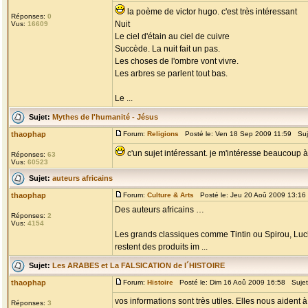
la poème de victor hugo. c'est très intéressant
Réponses:
0
Nuit
Vus:
16609
Le ciel d'étain au ciel de cuivre
Succède. La nuit fait un pas.
Les choses de l'ombre vont vivre.
Les arbres se parlent tout bas.
Le ...
Sujet:
Mythes de l'humanité - Jésus
thaophap
Forum:
Religions
Posté le: Ven 18 Sep 2009 11:59 Suj
c'un sujet intéressant. je m'intéresse beaucoup à 
Réponses:
63
Vus:
60523
Sujet:
auteurs africains
thaophap
Forum:
Culture & Arts
Posté le: Jeu 20 Aoû 2009 13:16
Des auteurs africains …
Réponses:
2
Vus:
4154
Les grands classiques comme Tintin ou Spirou, Luck
restent des produits im ...
Sujet:
Les ARABES et La FALSICATION de l´HISTOIRE
thaophap
Forum:
Histoire
Posté le: Dim 16 Aoû 2009 16:58 Suje
vos informations sont très utiles. Elles nous aiden
Réponses:
3