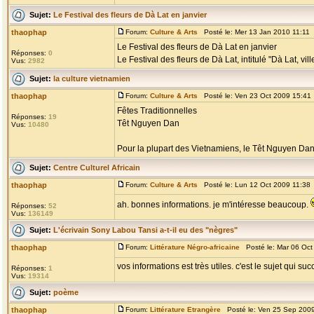
Sujet:
Le Festival des fleurs de Dà Lat en janvier
thaophap
Forum:
Culture & Arts
Posté le: Mer 13 Jan 2010 11:11
Le Festival des fleurs de Dà Lat en janvier
Réponses:
0
Le Festival des fleurs de Dà Lat, intitulé "Dà Lat, vill
Vus:
2982
Sujet:
la culture vietnamien
thaophap
Forum:
Culture & Arts
Posté le: Ven 23 Oct 2009 15:41
Fêtes Traditionnelles
Réponses:
19
Têt Nguyen Dan
Vus:
10480
Pour la plupart des Vietnamiens, le Têt Nguyen Dan, l
Sujet:
Centre Culturel Africain
thaophap
Forum:
Culture & Arts
Posté le: Lun 12 Oct 2009 11:38
ah. bonnes informations. je m'intéresse beaucoup.
Réponses:
52
Vus:
136149
Sujet:
L'écrivain Sony Labou Tansi a-t-il eu des "nègres"
thaophap
Forum:
Littérature Négro-africaine
Posté le: Mar 06 Oct
vos informations est très utiles. c'est le sujet qui suc
Réponses:
1
Vus:
19314
Sujet:
poème
thaophap
Forum:
Littérature Etrangère
Posté le: Ven 25 Sep 200