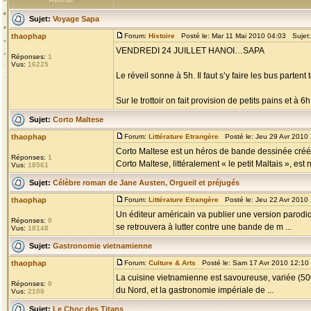
Sujet:
Voyage Sapa
thaophap
Forum:
Histoire
Posté le: Mar 11 Mai 2010 04:03 Sujet
VENDREDI 24 JUILLET HANOI…SAPA
Réponses:
1
Vus:
16225
Le réveil sonne à 5h. Il faut s’y faire les bus partent t
Sur le trottoir on fait provision de petits pains et à 
Sujet:
Corto Maltese
thaophap
Forum:
Littérature Etrangère
Posté le: Jeu 29 Avr 2010
Corto Maltese est un héros de bande dessinée créé p
Réponses:
1
Corto Maltese, littéralement « le petit Maltais », est n
Vus:
18561
Sujet:
Célèbre roman de Jane Austen, Orgueil et préjugés
thaophap
Forum:
Littérature Etrangère
Posté le: Jeu 22 Avr 2010
Un éditeur américain va publier une version parodiq
Réponses:
0
se retrouvera à lutter contre une bande de m ...
Vus:
18148
Sujet:
Gastronomie vietnamienne
thaophap
Forum:
Culture & Arts
Posté le: Sam 17 Avr 2010 12:10
La cuisine vietnamienne est savoureuse, variée (500 
Réponses:
0
du Nord, et la gastronomie impériale de ...
Vus:
2108
Sujet:
Le Choc des Titans