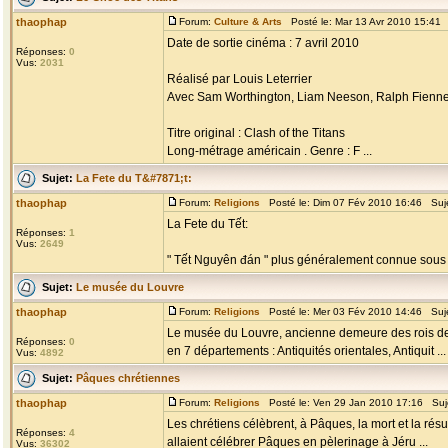
thaophap
Forum:
Culture & Arts
Posté le: Mar 13 Avr 2010 15:41
Date de sortie cinéma : 7 avril 2010
Réponses:
0
Vus:
2031
Réalisé par Louis Leterrier
Avec Sam Worthington, Liam Neeson, Ralph Fienne
Titre original : Clash of the Titans
Long-métrage américain . Genre : F ...
Sujet:
La Fete du T&#7871;t:
thaophap
Forum:
Religions
Posté le: Dim 07 Fév 2010 16:46 Suj
La Fete du Tết:
Réponses:
1
Vus:
2649
" Tết Nguyên đán " plus généralement connue sous le 
Sujet:
Le musée du Louvre
thaophap
Forum:
Religions
Posté le: Mer 03 Fév 2010 14:46 Suj
Le musée du Louvre, ancienne demeure des rois de 
Réponses:
0
en 7 départements : Antiquités orientales, Antiquit ...
Vus:
4892
Sujet:
Pâques chrétiennes
thaophap
Forum:
Religions
Posté le: Ven 29 Jan 2010 17:16 Suj
Les chrétiens célèbrent, à Pâques, la mort et la résu
Réponses:
4
allaient célébrer Pâques en pèlerinage à Jéru ...
Vus:
36302