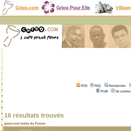
Grioo.com
Grioo Pour Elle
Village
RSS
FAQ
Rechercher
Profil
Se connect
16 résultats trouvés
grioo.com Index du Forum
Auteur