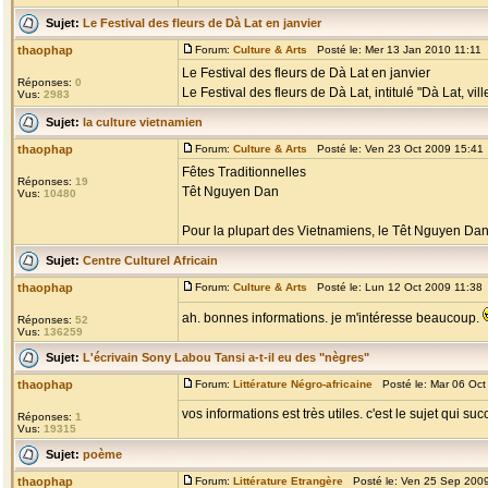
Sujet:
Le Festival des fleurs de Dà Lat en janvier
thaophap
Forum:
Culture & Arts
Posté le: Mer 13 Jan 2010 11:11
Le Festival des fleurs de Dà Lat en janvier
Réponses:
0
Le Festival des fleurs de Dà Lat, intitulé "Dà Lat, vill
Vus:
2983
Sujet:
la culture vietnamien
thaophap
Forum:
Culture & Arts
Posté le: Ven 23 Oct 2009 15:41
Fêtes Traditionnelles
Réponses:
19
Têt Nguyen Dan
Vus:
10480
Pour la plupart des Vietnamiens, le Têt Nguyen Dan, l
Sujet:
Centre Culturel Africain
thaophap
Forum:
Culture & Arts
Posté le: Lun 12 Oct 2009 11:38
ah. bonnes informations. je m'intéresse beaucoup.
Réponses:
52
Vus:
136259
Sujet:
L'écrivain Sony Labou Tansi a-t-il eu des "nègres"
thaophap
Forum:
Littérature Négro-africaine
Posté le: Mar 06 Oct
vos informations est très utiles. c'est le sujet qui suc
Réponses:
1
Vus:
19315
Sujet:
poème
thaophap
Forum:
Littérature Etrangère
Posté le: Ven 25 Sep 200