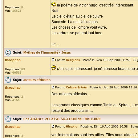
la poème de victor hugo. c'est très intéressant
Réponses:
0
Nuit
Vus:
16623
Le ciel d'étain au ciel de cuivre
Succède. La nuit fait un pas.
Les choses de l'ombre vont vivre.
Les arbres se parlent tout bas.
Le ...
Sujet:
Mythes de l'humanité - Jésus
thaophap
Forum:
Religions
Posté le: Ven 18 Sep 2009 11:59 Suj
c'un sujet intéressant. je m'intéresse beaucoup à 
Réponses:
63
Vus:
60539
Sujet:
auteurs africains
thaophap
Forum:
Culture & Arts
Posté le: Jeu 20 Aoû 2009 13:16
Des auteurs africains …
Réponses:
2
Vus:
4155
Les grands classiques comme Tintin ou Spirou, Luck
restent des produits im ...
Sujet:
Les ARABES et La FALSICATION de l´HISTOIRE
thaophap
Forum:
Histoire
Posté le: Dim 16 Aoû 2009 16:58 Suje
vos informations sont très utiles. Elles nous aiden
Réponses:
3