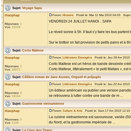
Sujet:
Voyage Sapa
thaophap
Forum:
Histoire
Posté le: Mar 11 Mai 2010 04:03 Sujet
VENDREDI 24 JUILLET HANOI…SAPA
Réponses:
1
Vus:
16228
Le réveil sonne à 5h. Il faut s’y faire les bus partent t
Sur le trottoir on fait provision de petits pains et à 
Sujet:
Corto Maltese
thaophap
Forum:
Littérature Etrangère
Posté le: Jeu 29 Avr 2010
Corto Maltese est un héros de bande dessinée créé p
Réponses:
1
Corto Maltese, littéralement « le petit Maltais », est n
Vus:
18572
Sujet:
Célèbre roman de Jane Austen, Orgueil et préjugés
thaophap
Forum:
Littérature Etrangère
Posté le: Jeu 22 Avr 2010
Un éditeur américain va publier une version parodiq
Réponses:
0
se retrouvera à lutter contre une bande de m ...
Vus:
18164
Sujet:
Gastronomie vietnamienne
thaophap
Forum:
Culture & Arts
Posté le: Sam 17 Avr 2010 12:10
La cuisine vietnamienne est savoureuse, variée (500 
Réponses:
0
du Nord, et la gastronomie impériale de ...
Vus:
2109
Sujet:
Le Choc des Titans