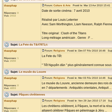
thaophap
Forum:
Culture & Arts
Posté le: Mar 13 Avr 2010 15:41
Date de sortie cinéma : 7 avril 2010
Réponses:
0
Vus:
2032
Réalisé par Louis Leterrier
Avec Sam Worthington, Liam Neeson, Ralph Fienne
Titre original : Clash of the Titans
Long-métrage américain . Genre : F ...
Sujet:
La Fete du T&#7871;t:
thaophap
Forum:
Religions
Posté le: Dim 07 Fév 2010 16:46 Suj
La Fete du Tết:
Réponses:
1
Vus:
2650
" Tết Nguyên đán " plus généralement connue sous le 
Sujet:
Le musée du Louvre
thaophap
Forum:
Religions
Posté le: Mer 03 Fév 2010 14:46 Suj
Le musée du Louvre, ancienne demeure des rois de 
Réponses:
0
en 7 départements : Antiquités orientales, Antiquit ...
Vus:
4893
Sujet:
Pâques chrétiennes
thaophap
Forum:
Religions
Posté le: Ven 29 Jan 2010 17:16 Suj
Les chrétiens célèbrent, à Pâques, la mort et la résu
Réponses:
4
allaient célébrer Pâques en pèlerinage à Jéru ...
Vus:
36309