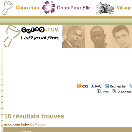
Grioo.com
Grioo Pour Elle
Village
RSS
FAQ
Rechercher
Profil
Se connect
16 résultats trouvés
grioo.com Index du Forum
Auteur