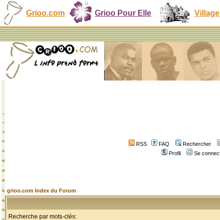
Grioo.com
Grioo Pour Elle
Village
RSS
FAQ
Rechercher
Profil
Se connect
grioo.com Index du Forum
Recherche par mots-clés: