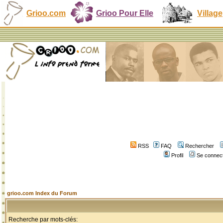
Grioo.com
Grioo Pour Elle
Village
RSS
FAQ
Rechercher
Profil
Se connect
grioo.com Index du Forum
Recherche par mots-clés: