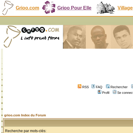
Grioo.com
Grioo Pour Elle
Village
RSS
FAQ
Rechercher
Profil
Se connect
grioo.com Index du Forum
Recherche par mots-clés: