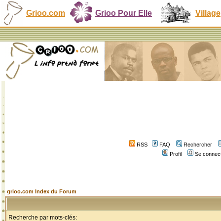
Grioo.com
Grioo Pour Elle
Village
RSS
FAQ
Rechercher
Profil
Se connect
grioo.com Index du Forum
Recherche par mots-clés: