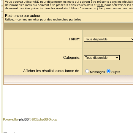
Vous pouvez utiliser
AND
pour déterminer les mots qui doivent être présents dans les résultat
déterminer les mots qui peuvent être présents dans les résultats et
NOT
pour déterminer les 
devraient pas être présents dans les résultats. Utilisez * comme un joker pour des recherches 
Recherche par auteur:
Utilisez * comme un joker pour des recherches partielles
Forum:
Catégorie:
Afficher les résultats sous forme de:
Messages
Sujets
Powered by
phpBB
© 2001 phpBB Group