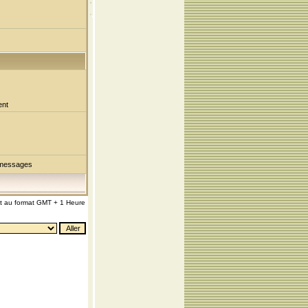
ent
 messages
nt au format GMT + 1 Heure