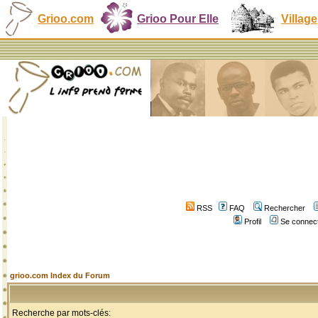
Grioo.com
Grioo Pour Elle
Village
RSS
FAQ
Rechercher
Profil
Se connect
grioo.com Index du Forum
Recherche par mots-clés: