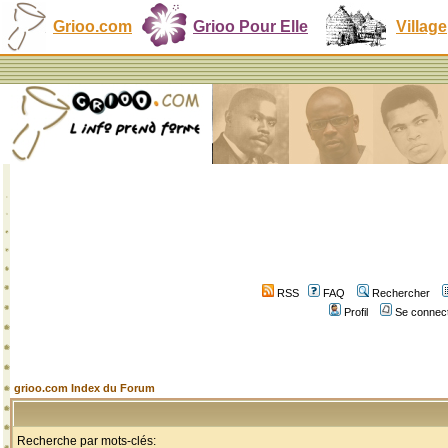
Grioo.com
Grioo Pour Elle
Village
RSS
FAQ
Rechercher
Profil
Se connect
grioo.com Index du Forum
Recherche par mots-clés: