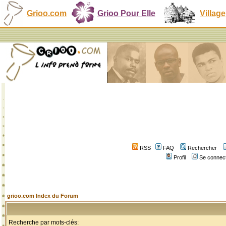
Grioo.com
Grioo Pour Elle
Village
RSS
FAQ
Rechercher
Profil
Se connect
grioo.com Index du Forum
Recherche par mots-clés: