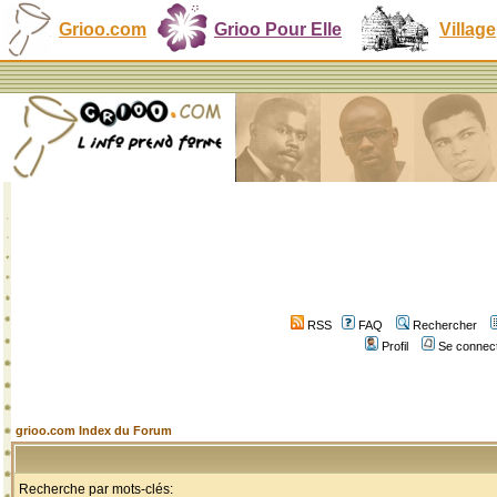
Grioo.com
Grioo Pour Elle
Village
RSS
FAQ
Rechercher
Profil
Se connect
grioo.com Index du Forum
Recherche par mots-clés: