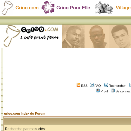
Grioo.com
Grioo Pour Elle
Village
RSS
FAQ
Rechercher
Profil
Se connect
grioo.com Index du Forum
Recherche par mots-clés: