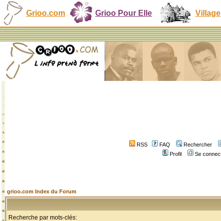
Grioo.com
Grioo Pour Elle
Village
RSS
FAQ
Rechercher
Profil
Se connect
grioo.com Index du Forum
Recherche par mots-clés: