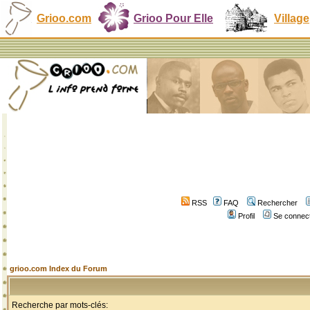
Grioo.com
Grioo Pour Elle
Village
RSS
FAQ
Rechercher
Profil
Se connect
grioo.com Index du Forum
Recherche par mots-clés: