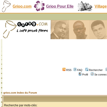
Grioo.com
Grioo Pour Elle
Village
RSS
FAQ
Rechercher
Profil
Se connect
grioo.com Index du Forum
Recherche par mots-clés: