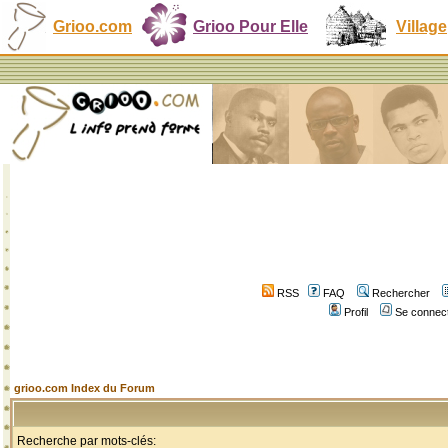
Grioo.com
Grioo Pour Elle
Village
RSS
FAQ
Rechercher
Profil
Se connect
grioo.com Index du Forum
Recherche par mots-clés: